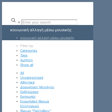
✕
κοινωνική αλλαγή μέσω μουσικής
κοινωνική αλλαγή μέσω μουσικής
Filter by
Categories
Tags
Authors
Show all
All
Uncategorized
Αθλητικά
Δορυφόρος Μονάχου
Εκδηλώσεις
Εκπομπές
Ευρωπαϊκό Ίδρυμα
Ελληνισμού
Ίδρυμα "Παλλάδιον"