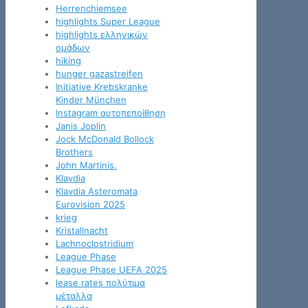
Herrenchiemsee
highlights Super League
highlights ελληνικών
ομάδων
hiking
hunger gazastreifen
Initiative Krebskranke
Kinder München
Instagram αυτοπεποίθηση
Janis Joplin
Jock McDonald Bollock
Brothers
John Martinis.
Klavdia
Klavdia Asteromata
Eurovision 2025
krieg
Kristallnacht
Lachnoclostridium
League Phase
League Phase UEFA 2025
lease rates πολύτιμα
μέταλλα