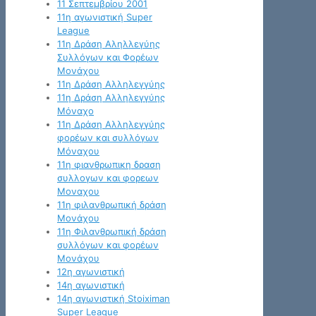
11 Σεπτεμβρίου 2001
11η αγωνιστική Super
League
11η Δράση Αληλλεγύης
Συλλόγων και Φορέων
Μονάχου
11η Δράση Αλληλεγγύης
11η Δράση Αλληλεγγύης
Μόναχο
11η Δράση Αλληλεγγύης
φορέων και συλλόγων
Μόναχου
11η φιανθρωπικη δραση
συλλογων και φορεων
Μοναχου
11η φιλανθρωπική δράση
Μονάχου
11η Φιλανθρωπική δράση
συλλόγων και φορέων
Μονάχου
12η αγωνιστική
14η αγωνιστική
14η αγωνιστική Stoiximan
Super League