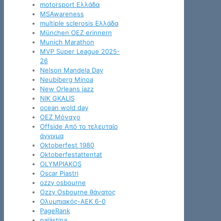
motorsport Ελλάδα
MSAwareness
multiple sclerosis Ελλάδα
München OEZ erinnern
Munich Marathon
MVP Super League 2025-
26
Nelson Mandela Day
Neubiberg Minoa
New Orleans jazz
NIK GKALIS
ocean wold day
OEZ Μόναχο
Offside Από το τελευταίο
άγγιγμα
Oktoberfest 1980
Oktoberfestattentat
OLYMPIAKOS
Oscar Piastri
ozzy osbourne
Ozzy Osbourne θάνατος
Oλυμπιακός-ΑΕΚ 6-0
PageRank
palästina