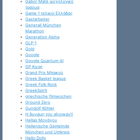
Gabor Maté ψυχολογικό
τραύμα
Game 1 τελικοί Ελλάδας
Gastarbeiter
Generali München
Marathon
Generation Alpha
GLP-1
Gold
Google
Google Quantum AI
GP Κινας
Grand Prix Μπακού
Greek Basket league
Greek Folk Rock
GreekSpirit
griechische filmwochen
Ground Zero
Gundolf Köhler
H δυναμη του σλογκαν!!
Hellas Μονάχου
Hellenische Gemeinde
München und Umkreis
Hello Dolly