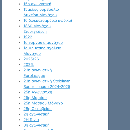
15η αγωνιστική
15μελες συμβούλιο
Λυκείου Μονάχου
16 δισεκατομμύρια κωδικοί
1860 Μονάχου
Στουτγκάρδη
1922
1ο γυμνασιο μονάχου
1ο Δημοτικο σχολειο
Μοναχου
2025/26
2026.
23η αγωνιστική
EuroLeague
23η αγωνιστική Stoiximan
Super League 2024-2025
25η Αγωνιστική
25η Μαρτίου
25η Μαρτιου Μόναχο
28η Οκτωβρίου
2η αγωνιστική
2Η Γενια
3η αγωνιστική