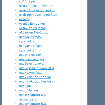
καλλιτέχνες
αντιμετώπιση πένθους
αντίπαλοι Παναθηναϊκού
αντίσταση στην ινσουλίνη
Αντοχή
Αντρές Εσκομπάρ
Αντώνης Σαμαράς
αξέχαστη Παράσταση
άξονας εντέρου
εγκεφάλου
άξονας εντέρου-
εγκεφάλου
απεργία πείνας
Απλώνω ευτυχία
αποδοχή και αγάπη
αποθέματα χρυσού ΗΠΑ
αποκαλυπτήρια
αποκλεισμός Ελλάδας
αποπληθωρισμένη τιμή
ασημιού.
αποσάθρωση
αποτελέσματα 6ης
αγωνιστικής
αποτελέσματα BCL