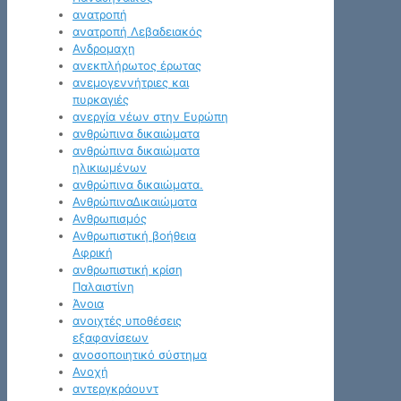
ανατροπή
ανατροπή Λεβαδειακός
Ανδρομαχη
ανεκπλήρωτος έρωτας
ανεμογεννήτριες και
πυρκαγιές
ανεργία νέων στην Ευρώπη
ανθρώπινα δικαιώματα
ανθρώπινα δικαιώματα
ηλικιωμένων
ανθρώπινα δικαιώματα.
ΑνθρώπιναΔικαιώματα
Ανθρωπισμός
Ανθρωπιστική βοήθεια
Αφρική
ανθρωπιστική κρίση
Παλαιστίνη
Άνοια
ανοιχτές υποθέσεις
εξαφανίσεων
ανοσοποιητικό σύστημα
Ανοχή
αντεργκράουντ