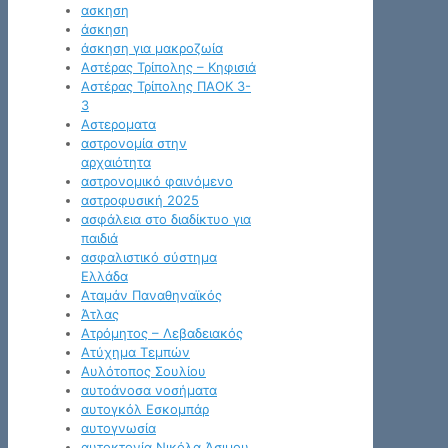
ασκηση
άσκηση
άσκηση για μακροζωία
Αστέρας Τρίπολης – Κηφισιά
Αστέρας Τρίπολης ΠΑΟΚ 3-
3
Αστεροματα
αστρονομία στην
αρχαιότητα
αστρονομικό φαινόμενο
αστροφυσική 2025
ασφάλεια στο διαδίκτυο για
παιδιά
ασφαλιστικό σύστημα
Ελλάδα
Αταμάν Παναθηναϊκός
Άτλας
Ατρόμητος – Λεβαδειακός
Ατύχημα Τεμπών
Αυλότοπος Σουλίου
αυτοάνοσα νοσήματα
αυτογκόλ Εσκομπάρ
αυτογνωσία
αυτοκτονία Νικόλα Άσιμου