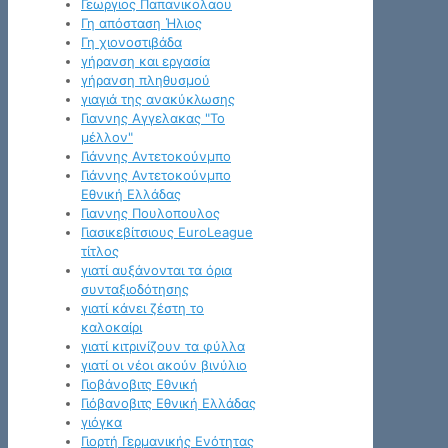
Γεωργιος Παπανικολαου
Γη απόσταση Ήλιος
Γη χιονοστιβάδα
γήρανση και εργασία
γήρανση πληθυσμού
γιαγιά της ανακύκλωσης
Γιαννης Αγγελακας "Το
μέλλον"
Γιάννης Αντετοκούνμπο
Γιάννης Αντετοκούνμπο
Εθνική Ελλάδας
Γιαννης Πουλοπουλος
Γιασικεβίτσιους EuroLeague
τίτλος
γιατί αυξάνονται τα όρια
συνταξιοδότησης
γιατί κάνει ζέστη το
καλοκαίρι
γιατί κιτρινίζουν τα φύλλα
γιατί οι νέοι ακούν βινύλιο
Γιοβάνοβιτς Εθνική
Γιόβανοβιτς Εθνική Ελλάδας
γιόγκα
Γιορτή Γερμανικής Ενότητας