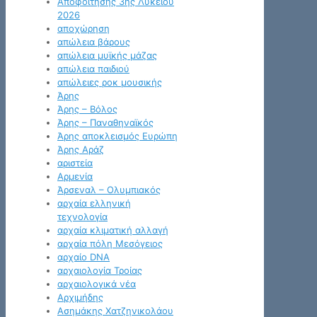
Αποφοίτησης 3ης Λυκείου
2026
αποχώρηση
απώλεια βάρους
απώλεια μυϊκής μάζας
απώλεια παιδιού
απώλειες ροκ μουσικής
Άρης
Άρης – Βόλος
Άρης – Παναθηναϊκός
Άρης αποκλεισμός Ευρώπη
Άρης Αράζ
αριστεία
Αρμενία
Άρσεναλ – Ολυμπιακός
αρχαία ελληνική
τεχνολογία
αρχαία κλιματική αλλαγή
αρχαία πόλη Μεσόγειος
αρχαίο DNA
αρχαιολογία Τροίας
αρχαιολογικά νέα
Αρχιμήδης
Ασημάκης Χατζηνικολάου