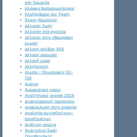
στη Γερμανία
Αλάσκα διαπραγματεύσεις
Αλεξάνδρεια του Τίγρη\
Άλκης Καμπανός
αλλαγές ζωής
Αλλαγές στα σχολεία
αλλαγες στην εθρωπαικη
ενωση
αλλαγή σελίδας ΑΕΚ
αλλαγή φρουράς
αλλαγή ωρας
αλληλεγγύη
Αλμπα - Ολυμπιακός 92-
100
Αμαχοι
Αμερικανικο χρεος
Αναζητησεις google 2024
ανακατασκευή προσώπου
ανακύκλωση στην επαρχία
αναλογία συνταξιούχων-
εργαζομένων
ανάλυση αγώνα
Αναντολού Εφές
Παναθηναϊκός