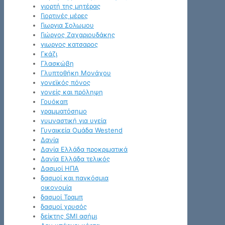
γιορτή της μητέρας
Γιορτινές μέρες
Γιωργια Σολωμου
Γιώργος Ζαχαριουδάκης
γιωργος κατσαρος
Γκάζι
Γλασκώβη
Γλυπτοθήκη Μονάχου
γονεϊκός πόνος
γονείς και πρόληψη
Γουόκαπ
γραμματόσημο
γυμναστική για υγεία
Γυναικεία Ομάδα Westend
Δανία
Δανία Ελλάδα προκριματικά
Δανία Ελλάδα τελικός
Δασμοί ΗΠΑ
δασμοί και παγκόσμια
οικονομία
δασμοί Τραμπ
δασμοί χρυσός
δείκτης SMI ασήμι