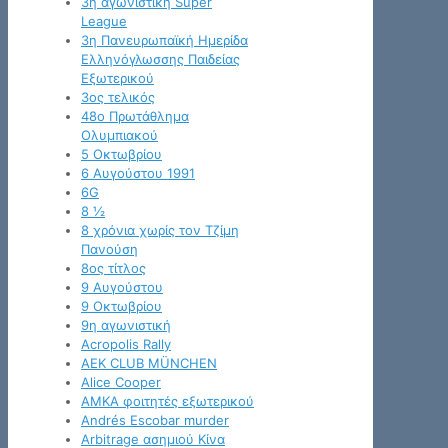
3η αγωνιστική Super
League
3η Πανευρωπαϊκή Ημερίδα
Ελληνόγλωσσης Παιδείας
Εξωτερικού
3ος τελικός
48ο Πρωτάθλημα
Ολυμπιακού
5 Οκτωβρίου
6 Αυγούστου 1991
6G
8 ½
8 χρόνια χωρίς τον Τζίμη
Πανούση
8ος τίτλος
9 Αυγούστου
9 Οκτωβρίου
9η αγωνιστική
Acropolis Rally
AEK CLUB MÜNCHEN
Alice Cooper
AMKA φοιτητές εξωτερικού
Andrés Escobar murder
Arbitrage ασημιού Κίνα