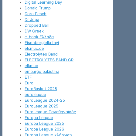
Digital Learning Day
Donald Trump
Doro Pesch
Dr Jopa
Dropped Ball
DW Greek
e-book Ελλάδα
Eisenbergiella tayi
elcmuc.de
Electrolytes Band
ELECTROLYTES BAND GR
elkmuc
embargo palästina
ETF
Euro
EuroBasket 2025
euroleague
EuroLeague 2024-25
EuroLeague 2025
EuroLeague Παναθηναϊκός
Europa League
Europa League 2025
Europa League 2026
Europa League κλήρωση