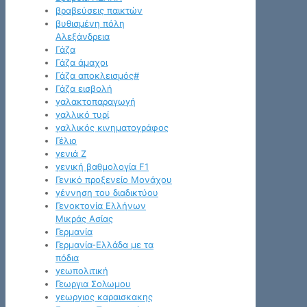
βραβεύσεις παικτών
βυθισμένη πόλη
Αλεξάνδρεια
Γάζα
Γάζα άμαχοι
Γάζα αποκλεισμός#
Γάζα εισβολή
γαλακτοπαραγωγή
γαλλικό τυρί
γαλλικός κινηματογράφος
Γέλιο
γενιά Z
γενική βαθμολογία F1
Γενικό προξενείο Μονάχου
γέννηση του διαδικτύου
Γενοκτονία Ελλήνων
Μικράς Ασίας
Γερμανία
Γερμανία-Ελλάδα με τα
πόδια
γεωπολιτική
Γεωργια Σολωμου
γεωργιος καραισκακης