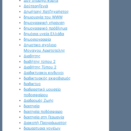
Δεν υπάρχει κάρτα
ΔεύτερηΓενιά
Δημήτρης Χατζηχρήστος
δημιουργία του WWW
δημογραφική γήρανση
δημογραφικό πρόβλημα
δημόσια υγεία Ελλάδα
δημοσιογραφία
Δημοτικο σχολειο
Μοναχου Αριστοτελης
Διαβητης
διαβήτης τύπου 2
Διαβήτης Τύπου 2
Διαδικτυακοι κινδυνοι
διαδικτυακός εκφοβισμός
διαδικτυο
διαδραστικό μουσείο
ποδοσφαίρου
Διαδρομές Ζωής
διαιτησία
διαιτησία ποδόσφαιρο
διαιτησία στη Γερμανία
Διακοπή Προγράμματος
διαμαρτυρια γονέων