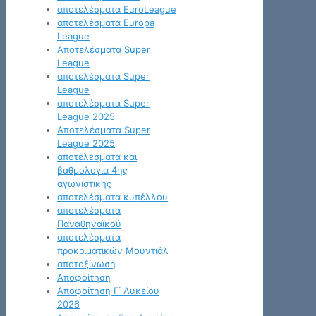
αποτελέσματα EuroLeague
αποτελέσματα Europa
League
Αποτελέσματα Super
League
αποτελέσματα Super
League
αποτελέσματα Super
League 2025
Αποτελέσματα Super
League 2025
αποτελεσματα και
βαθμολογια 4ης
αγωνιστικης
αποτελέσματα κυπέλλου
αποτελέσματα
Παναθηναϊκού
αποτελέσματα
προκριματικών Μουντιάλ
αποτοξίνωση
Αποφοίτηση
Αποφοίτηση Γ΄ Λυκείου
2026