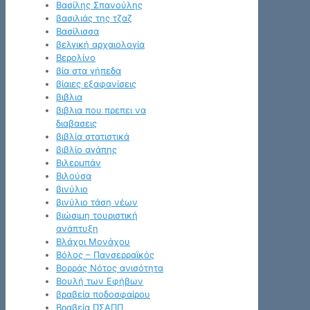
Βασίλης Σπανούλης
βασιλιάς της τζαζ
Βασίλισσα
βελγική αρχαιολογία
Βερολίνο
βία στα γήπεδα
βίαιες εξαφανίσεις
βιβλια
βιβλια που πρεπει να
διαβασεις
βιβλία στατιστικά
βιβλίο αγάπης
Βιλερμπάν
Βιλούσα
βινύλιο
βινύλιο τάση νέων
βιώσιμη τουριστική
ανάπτυξη
Βλάχοι Μονάχου
Βόλος – Πανσερραϊκός
Βορράς Νότος ανισότητα
Βουλή των Εφήβων
βραβεία ποδοσφαίρου
Βραβεία ΠΣΑΠΠ