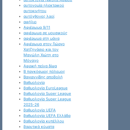
αυτονομία ηλεκτρικού
αυτοκινήτου
αυτόχθονες λαοί
αφήλιο
Αφιέρωμα 9/11
αφιέρωμα σε μουσικούς
αφιέρωμα στη μάνα
Αφιέρωμα στον Γιώργο
Χατζηνάσιο και τον
Μανώλη Χιώτη στο
Μόναχο
Αφρική πείνα δίψα
Β παγκόσμιος πόλεμος
Βαγιαννίδης αποβολή
Βαθμολογία
βαθμολογία EuroLeague
βαθμολογία Super League
Βαθμολογία Super League
2025-26
βαθμολογία UEFA
βαθμολογία UEFA Ελλάδα
βαθμολογία κυπέλλου
βαρυτικά κύματα