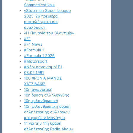
Sommerfestival»
«Stoiximan Super League
2025-26 πρεμιέρα
αποτελέσματα και
αναλύσεις»
«Η Παναγία του Βλαντιμίρ»
#F1
#F1 News
#Formula 1
#Formula 1 2026
#Motorsport
#Νέοι κανονισμοί F1
08.02.1981
100 ΧΡΟΝΙΑ ΜΑΝΟΣ
ΧΑΤΖΙΔΑΚΙΣ
10η αγωνιστική
10η δραση αλληλεγγύης
10η φιλανθρωπική
10η φιλανθρωπικη δραση
αλληλεγγυης συλλογων
και φορέων Μονάχου
11 για την 11η δράση
αλληλεγγύης Radio Akou+