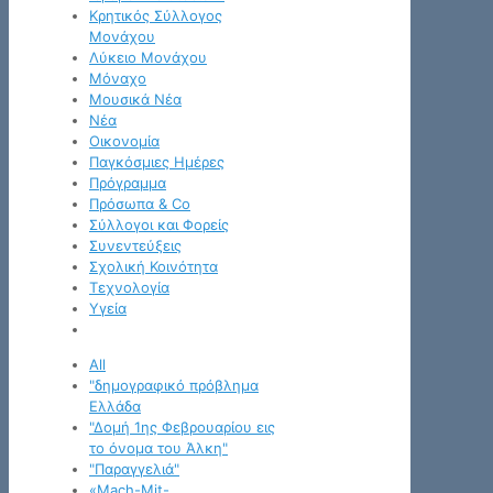
Κρητικός Σύλλογος
Μονάχου
Λύκειο Μονάχου
Μόναχο
Μουσικά Νέα
Νέα
Οικονομία
Παγκόσμιες Ημέρες
Πρόγραμμα
Πρόσωπα & Co
Σύλλογοι και Φορείς
Συνεντεύξεις
Σχολική Κοινότητα
Τεχνολογία
Υγεία
All
"δημογραφικό πρόβλημα
Ελλάδα
"Δομή 1ης Φεβρουαρίου εις
το όνομα του Άλκη"
"Παραγγελιά"
«Mach-Mit-