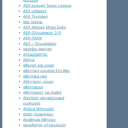
Κουτέσα
ΑΕΚ κορυφή Super League
ΑΕΚ μπάσκετ
ΑΕΚ Τενερίφη
αεκ τσέλιε.
ΑΕΚ Χάποελ Μπερ Σεβά
ΑΕΚ-Ολυμπιακός 2-0
ΑΕΚ-ΠΑΟΚ
ΑΕΛ – Ολυμπιακός
αερόβια άσκηση
Αζερμπαϊτζάν
Αθήνα
άθληση και υγεία
αθλητικά μουσεία Ελλάδα.
αθλητικά νέα
Αθλητικός νόμος
αθλητισμος
αθλητισμός για παιδιά
Αίγυπτος αρχαιολογικά
ευρήματα
Αϊτάνα Μπονμάτι
αιτίες πυρκαγιών
Ακαδημία Αθηνών
ακροδεξιός εξτρεμισμός