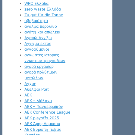
WRC Ελλάδα
zero waste Ελλάδα
Zu gut für die Tonne
αβεβαιότητα
άγαλμα Βερολίνο
αγάπη και απώλεια
Αγαπώ Αγγίζω
Άγγιγμα εκτός
αγνοούμενοι
αγνωστες ιστοριες
γνωστων τραγουδιων
αγορά εργασίας
αγορά πολύτιμων
μετάλλων
Άγχος
Αδελφοι Ραιτ
ΑΕΚ
ΑΕΚ – Μάλαγα
ΑΕΚ – Πανσερραϊκός
ΑΕΚ Conference League
ΑΕΚ playoffs 2025
ΑΕΚ Άρης Λεμεσού
ΑΕΚ Ευρώπη Γιόβιτς