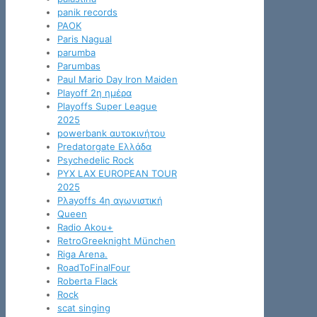
panik records
PAOK
Paris Nagual
parumba
Parumbas
Paul Mario Day Iron Maiden
Playoff 2η ημέρα
Playoffs Super League
2025
powerbank αυτοκινήτου
Predatorgate Ελλάδα
Psychedelic Rock
PYX LAX EUROPEAN TOUR
2025
Pλayoffs 4η αγωνιστική
Queen
Radio Akou+
RetroGreeknight München
Riga Arena.
RoadToFinalFour
Roberta Flack
Rock
scat singing