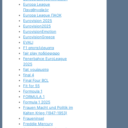
Europa League
Παναθηναϊκός
Europa League ΠΑΟΚ
Eurovision 2025
Eurovision2025
EurovisionEmotion
EurovisionGreece
EVALI
F1 αποτελέσματα
fair play ποδόσφαιρο
Fenerbahce EuroLeague
2025
fiat νομίσματα
final 4
Final Four BCL
Fit for 55
Formoula 1
FORMULA 1
Formula 1 2025
Frauen Macht und Politik im
Kalten Krieg (1947-1953)
Fraueninsel
Freddie Mercury