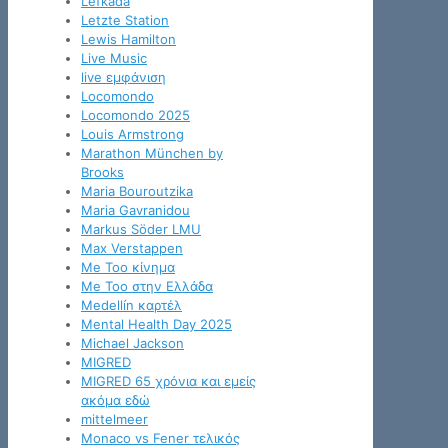
Lefkada
Letzte Station
Lewis Hamilton
Live Music
live εμφάνιση
Locomondo
Locomondo 2025
Louis Armstrong
Marathon München by
Brooks
Maria Bouroutzika
Maria Gavranidou
Markus Söder LMU
Max Verstappen
Me Too κίνημα
Me Too στην Ελλάδα
Medellín καρτέλ
Mental Health Day 2025
Michael Jackson
MIGRED
MIGRED 65 χρόνια και εμείς
ακόμα εδώ
mittelmeer
Monaco vs Fener τελικός