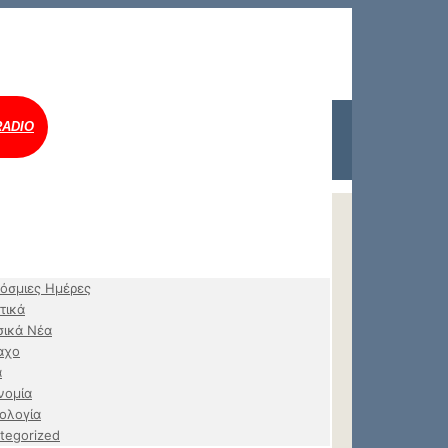
RADIO
όσμιες Ημέρες
τικά
ικά Νέα
αχο
α
νομία
ολογία
tegorized