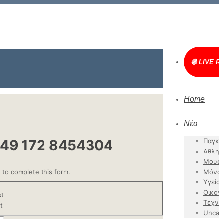
🔴 LIVE 
Home
Νέα
49 172 8454304
Παγκ
Αθλη
Μουσ
 to complete this form.
Μόν
Υγεί
Οικο
st
Τεχν
t
Unca