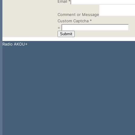
Email
*
Comment
Email
Comment or Message
Captcha
Custom Captcha
*
=
Submit
Radio AKOU+