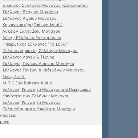
Θρακικός Σύλλογος Μονάχου «Δημόκριτος»
Σύλλογος Βλάχων Μονάχου
Σύλλογος Αιγαίου Μονάχου
Χοροεργαστήρι (Tanzwerkstatt)
Λύκειον Ελληνίδων Μονάχου
Λέσχη Ελλήνων Επιστημόνων
Ηπειρώτικος Σύλλογος “Το Σούλι”
Πελοποννησιακός Σύλλογος Μονάχου
Σύλλογος Λόγου & Τέχνης
Σύλλογος Γονέων Λυκείου Μονάχου
Σύλλογος Γονέων & Κηδεμόνων Μονάχου
Σινεφιλ e.V.
Μ.Π.Ο.Ε.Μ Boheme Kultur
Ελληνική Κοινότητα Μονάχου και Περιχώρων
Κοινότητα των Ελλήνων Μονάχου
Ελληνική Κοινότητα Μονάχου
Ελληνοβαυαρική Κοινότητα Μονάχου
ντεύξεις
μπές