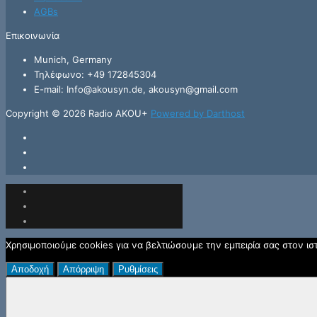
AGBs
Επικοινωνία
Munich, Germany
Τηλέφωνο: +49 172845304
E-mail: Info@akousyn.de, akousyn@gmail.com
Copyright © 2026 Radio AKOU+
Powered by Darthost
Χρησιμοποιούμε cookies για να βελτιώσουμε την εμπειρία σας στον ι
Αποδοχή
Απόρριψη
Ρυθμίσεις