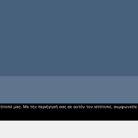
στότοπό μας. Με την περιήγησή σας σε αυτόν τον ιστότοπο, συμφωνείτε