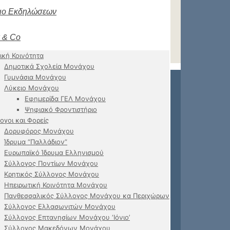
ιο Εκδηλώσεων
 & Co
ική Κοινότητα
Δημοτικά Σχολεία Μονάχου
Γυμνάσια Μονάχου
Λύκειο Μονάχου
Εφημερίδα ΓΕΛ Μονάχου
Ψηφιακό Φροντιστήριο
ογοι και Φορείς
Δορυφόρος Μονάχου
Ίδρυμα “Παλλάδιον”
Ευρωπαϊκό Ίδρυμα Ελληνισμού
Σύλλογος Ποντίων Μονάχου
Κρητικός Σύλλογος Μονάχου
Ηπειρωτική Κοινότητα Μονάχου
Πανθεσσαλικός Σύλλογος Μονάχου κα Περιχώρων
Σύλλογος Ελλασωνιτών Μονάχου
Σύλλογος Επτανησίων Μονάχου ‘Ιόνιο’
Σύλλογος Μακεδόνων Μονάχου