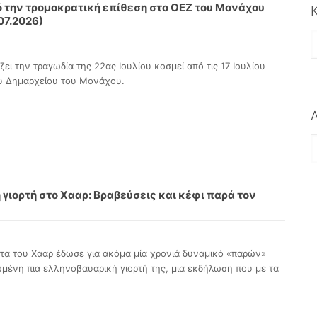
 την τρομοκρατική επίθεση στο OEZ του Μονάχου
.07.2026)
Κ
ει την τραγωδία της 22ας Ιουλίου κοσμεί από τις 17 Ιουλίου
ου Δημαρχείου του Μονάχου.
A
γιορτή στο Χααρ: Βραβεύσεις και κέφι παρά τον
τα του Χααρ έδωσε για ακόμα μία χρονιά δυναμικό «παρών»
μένη πια ελληνοβαυαρική γιορτή της, μια εκδήλωση που με τα