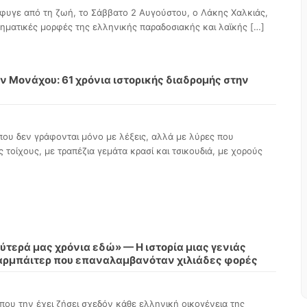
έφυγε από τη ζωή, το Σάββατο 2 Αυγούστου, ο Λάκης Χαλκιάς,
βληματικές μορφές της ελληνικής παραδοσιακής και λαϊκής
[…]
 Μονάχου: 61 χρόνια ιστορικής διαδρομής στην
που δεν γράφονται μόνο με λέξεις, αλλά με λύρες που
 τοίχους, με τραπέζια γεμάτα κρασί και τσικουδιά, με χορούς
τερά μας χρόνια εδώ» — Η ιστορία μιας γενιάς
ρμπάιτερ που επαναλαμβανόταν χιλιάδες φορές
 που την έχει ζήσει σχεδόν κάθε ελληνική οικογένεια της