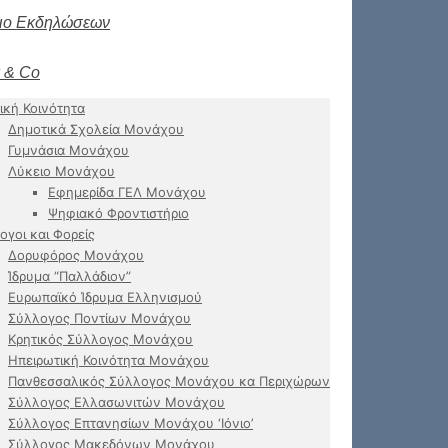
ιο Εκδηλώσεων
 & Co
ική Κοινότητα
Δημοτικά Σχολεία Μονάχου
Γυμνάσια Μονάχου
Λύκειο Μονάχου
Εφημερίδα ΓΕΛ Μονάχου
Ψηφιακό Φροντιστήριο
ογοι και Φορείς
Δορυφόρος Μονάχου
Ίδρυμα “Παλλάδιον”
Ευρωπαϊκό Ίδρυμα Ελληνισμού
Σύλλογος Ποντίων Μονάχου
Κρητικός Σύλλογος Μονάχου
Ηπειρωτική Κοινότητα Μονάχου
Πανθεσσαλικός Σύλλογος Μονάχου κα Περιχώρων
Σύλλογος Ελλασωνιτών Μονάχου
Σύλλογος Επτανησίων Μονάχου ‘Ιόνιο’
Σύλλογος Μακεδόνων Μονάχου