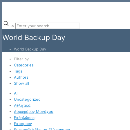
✕
World Backup Day
World Backup Day
Filter by
Categories
Tags
Authors
Show all
All
Uncategorized
Αθλητικά
Δορυφόρος Μονάχου
Εκδηλώσεις
Εκπομπές
Ευρωπαϊκό Ίδρυμα Ελληνισμού