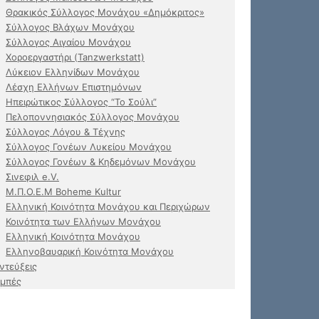
Θρακικός Σύλλογος Μονάχου «Δημόκριτος»
Σύλλογος Βλάχων Μονάχου
Σύλλογος Αιγαίου Μονάχου
Χοροεργαστήρι (Tanzwerkstatt)
Λύκειον Ελληνίδων Μονάχου
Λέσχη Ελλήνων Επιστημόνων
Ηπειρώτικος Σύλλογος “Το Σούλι”
Πελοποννησιακός Σύλλογος Μονάχου
Σύλλογος Λόγου & Τέχνης
Σύλλογος Γονέων Λυκείου Μονάχου
Σύλλογος Γονέων & Κηδεμόνων Μονάχου
Σινεφιλ e.V.
Μ.Π.Ο.Ε.Μ Boheme Kultur
Ελληνική Κοινότητα Μονάχου και Περιχώρων
Κοινότητα των Ελλήνων Μονάχου
Ελληνική Κοινότητα Μονάχου
Ελληνοβαυαρική Κοινότητα Μονάχου
ντεύξεις
μπές