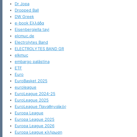
Dr Jopa
Dropped Ball
DW Greek
e-book Ελλάδα
Eisenbergiella tayi
elcmuc.de
Electrolytes Band
ELECTROLYTES BAND GR
elkmuc
embargo palästina
ETF
Euro
EuroBasket 2025
euroleague
EuroLeague 2024-25
EuroLeague 2025
EuroLeague Παναθηναϊκός
Europa League
Europa League 2025
Europa League 2026
Europa League κλήρωση