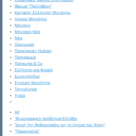
Ίδρυμα "Παλλάδιον"
Κρητικός Σύλλογος Μονάχου
Λύκειο Μονάχου
Μόναχο
Μουσικά Νέα
Νέα
Οικονομία
Παγκόσμιες Ημέρες
Πρόγραμμα
Πρόσωπα & Co
Σύλλογοι και Φορείς
Συνεντεύξεις
Σχολική Κοινότητα
Τεχνολογία
Υγεία
All
"δημογραφικό πρόβλημα Ελλάδα
"Δομή 1ης Φεβρουαρίου εις το όνομα του Άλκη"
"Παραγγελιά"