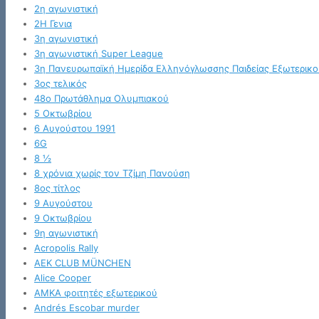
2η αγωνιστική
2Η Γενια
3η αγωνιστική
3η αγωνιστική Super League
3η Πανευρωπαϊκή Ημερίδα Ελληνόγλωσσης Παιδείας Εξωτερικο
3ος τελικός
48ο Πρωτάθλημα Ολυμπιακού
5 Οκτωβρίου
6 Αυγούστου 1991
6G
8 ½
8 χρόνια χωρίς τον Τζίμη Πανούση
8ος τίτλος
9 Αυγούστου
9 Οκτωβρίου
9η αγωνιστική
Acropolis Rally
AEK CLUB MÜNCHEN
Alice Cooper
AMKA φοιτητές εξωτερικού
Andrés Escobar murder