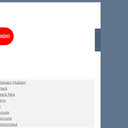
RADIO
όσμιες Ημέρες
τικά
ικά Νέα
αχο
α
νομία
ολογία
tegorized