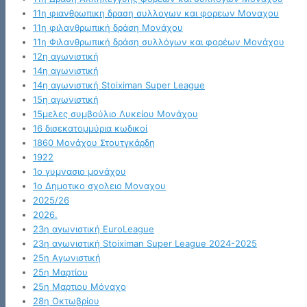
11η φιανθρωπικη δραση συλλογων και φορεων Μοναχου
11η φιλανθρωπική δράση Μονάχου
11η Φιλανθρωπική δράση συλλόγων και φορέων Μονάχου
12η αγωνιστική
14η αγωνιστική
14η αγωνιστική Stoiximan Super League
15η αγωνιστική
15μελες συμβούλιο Λυκείου Μονάχου
16 δισεκατομμύρια κωδικοί
1860 Μονάχου Στουτγκάρδη
1922
1ο γυμνασιο μονάχου
1ο Δημοτικο σχολειο Μοναχου
2025/26
2026.
23η αγωνιστική EuroLeague
23η αγωνιστική Stoiximan Super League 2024-2025
25η Αγωνιστική
25η Μαρτίου
25η Μαρτιου Μόναχο
28η Οκτωβρίου