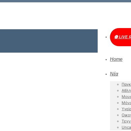
🔴 LIVE 
Home
Νέα
Παγκ
Αθλη
Μουσ
Μόν
Υγεί
Οικο
Τεχν
Unca