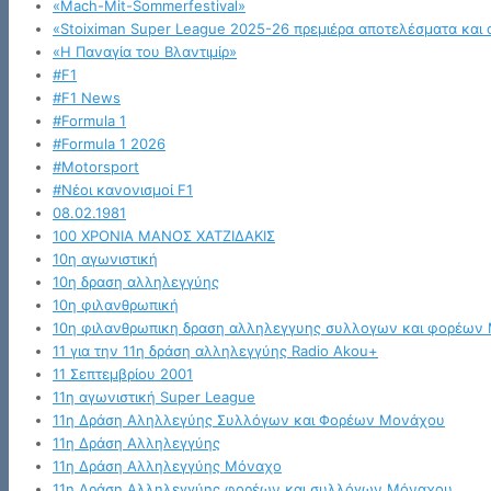
«Mach-Mit-Sommerfestival»
«Stoiximan Super League 2025-26 πρεμιέρα αποτελέσματα και 
«Η Παναγία του Βλαντιμίρ»
#F1
#F1 News
#Formula 1
#Formula 1 2026
#Motorsport
#Νέοι κανονισμοί F1
08.02.1981
100 ΧΡΟΝΙΑ ΜΑΝΟΣ ΧΑΤΖΙΔΑΚΙΣ
10η αγωνιστική
10η δραση αλληλεγγύης
10η φιλανθρωπική
10η φιλανθρωπικη δραση αλληλεγγυης συλλογων και φορέων
11 για την 11η δράση αλληλεγγύης Radio Akou+
11 Σεπτεμβρίου 2001
11η αγωνιστική Super League
11η Δράση Αληλλεγύης Συλλόγων και Φορέων Μονάχου
11η Δράση Αλληλεγγύης
11η Δράση Αλληλεγγύης Μόναχο
11η Δράση Αλληλεγγύης φορέων και συλλόγων Μόναχου