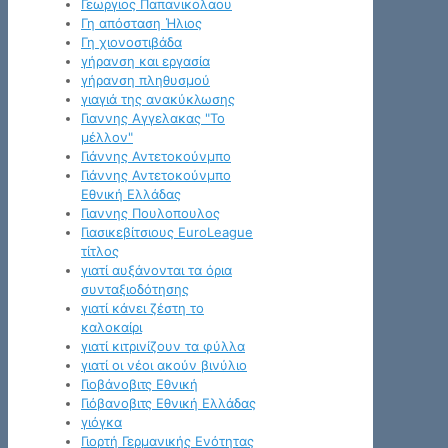
Γεωργιος Παπανικολαου
Γη απόσταση Ήλιος
Γη χιονοστιβάδα
γήρανση και εργασία
γήρανση πληθυσμού
γιαγιά της ανακύκλωσης
Γιαννης Αγγελακας "Το
μέλλον"
Γιάννης Αντετοκούνμπο
Γιάννης Αντετοκούνμπο
Εθνική Ελλάδας
Γιαννης Πουλοπουλος
Γιασικεβίτσιους EuroLeague
τίτλος
γιατί αυξάνονται τα όρια
συνταξιοδότησης
γιατί κάνει ζέστη το
καλοκαίρι
γιατί κιτρινίζουν τα φύλλα
γιατί οι νέοι ακούν βινύλιο
Γιοβάνοβιτς Εθνική
Γιόβανοβιτς Εθνική Ελλάδας
γιόγκα
Γιορτή Γερμανικής Ενότητας