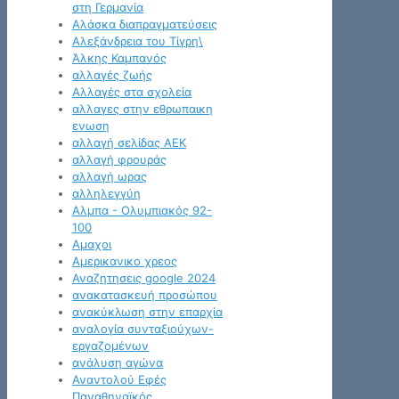
στη Γερμανία
Αλάσκα διαπραγματεύσεις
Αλεξάνδρεια του Τίγρη\
Άλκης Καμπανός
αλλαγές ζωής
Αλλαγές στα σχολεία
αλλαγες στην εθρωπαικη
ενωση
αλλαγή σελίδας ΑΕΚ
αλλαγή φρουράς
αλλαγή ωρας
αλληλεγγύη
Αλμπα - Ολυμπιακός 92-
100
Αμαχοι
Αμερικανικο χρεος
Αναζητησεις google 2024
ανακατασκευή προσώπου
ανακύκλωση στην επαρχία
αναλογία συνταξιούχων-
εργαζομένων
ανάλυση αγώνα
Αναντολού Εφές
Παναθηναϊκός