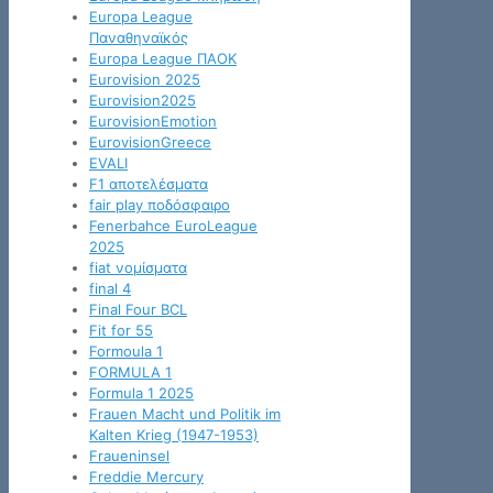
Europa League
Παναθηναϊκός
Europa League ΠΑΟΚ
Eurovision 2025
Eurovision2025
EurovisionEmotion
EurovisionGreece
EVALI
F1 αποτελέσματα
fair play ποδόσφαιρο
Fenerbahce EuroLeague
2025
fiat νομίσματα
final 4
Final Four BCL
Fit for 55
Formoula 1
FORMULA 1
Formula 1 2025
Frauen Macht und Politik im
Kalten Krieg (1947-1953)
Fraueninsel
Freddie Mercury