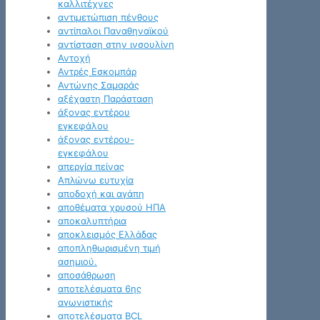
καλλιτέχνες
αντιμετώπιση πένθους
αντίπαλοι Παναθηναϊκού
αντίσταση στην ινσουλίνη
Αντοχή
Αντρές Εσκομπάρ
Αντώνης Σαμαράς
αξέχαστη Παράσταση
άξονας εντέρου
εγκεφάλου
άξονας εντέρου-
εγκεφάλου
απεργία πείνας
Απλώνω ευτυχία
αποδοχή και αγάπη
αποθέματα χρυσού ΗΠΑ
αποκαλυπτήρια
αποκλεισμός Ελλάδας
αποπληθωρισμένη τιμή
ασημιού.
αποσάθρωση
αποτελέσματα 6ης
αγωνιστικής
αποτελέσματα BCL