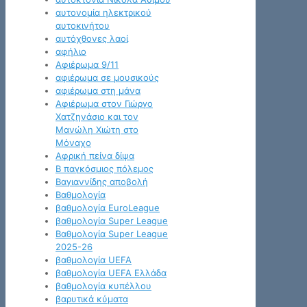
αυτονομία ηλεκτρικού
αυτοκινήτου
αυτόχθονες λαοί
αφήλιο
Αφιέρωμα 9/11
αφιέρωμα σε μουσικούς
αφιέρωμα στη μάνα
Αφιέρωμα στον Γιώργο
Χατζηνάσιο και τον
Μανώλη Χιώτη στο
Μόναχο
Αφρική πείνα δίψα
Β παγκόσμιος πόλεμος
Βαγιαννίδης αποβολή
Βαθμολογία
βαθμολογία EuroLeague
βαθμολογία Super League
Βαθμολογία Super League
2025-26
βαθμολογία UEFA
βαθμολογία UEFA Ελλάδα
βαθμολογία κυπέλλου
βαρυτικά κύματα