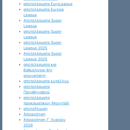
αποτελέσματα EuroLeague
αποτελέσματα Europa
League
Αποτελέσματα Super
League
αποτελέσματα Super
League
αποτελέσματα Super
League 2025
Αποτελέσματα Super
League 2025
αποτελεσματα και
βαθμολογια 4ης
αγωνιστικης
αποτελέσματα κυπέλλου
αποτελέσματα
Παναθηναϊκού
αποτελέσματα
προκριματικών Μουντιάλ
αποτοξίνωση
Αποφοίτηση
Αποφοίτηση Γ΄ Λυκείου
2026