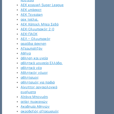
Κουτέσα
ΑΕΚ κορυφή Super League
ΑΕΚ μπάσκετ
ΑΕΚ Τενερίφη
αεκ τσέλιε.
ΑΕΚ Χάποελ Μπερ Σεβά
ΑΕΚ-Ολυμπιακός 2-0
ΑΕΚ-ΠΑΟΚ
ΑΕΛ – Ολυμπιακός
αερόβια άσκηση
Αζερμπαϊτζάν
Αθήνα
άθληση και υγεία
αθλητικά μουσεία Ελλάδα.
αθλητικά νέα
Αθλητικός νόμος
αθλητισμος
αθλητισμός για παιδιά
Αίγυπτος αρχαιολογικά
ευρήματα
Αϊτάνα Μπονμάτι
αιτίες πυρκαγιών
Ακαδημία Αθηνών
ακροδεξιός εξτρεμισμός