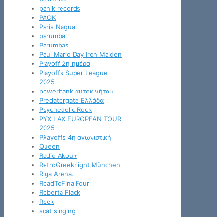
panik records
PAOK
Paris Nagual
parumba
Parumbas
Paul Mario Day Iron Maiden
Playoff 2η ημέρα
Playoffs Super League
2025
powerbank αυτοκινήτου
Predatorgate Ελλάδα
Psychedelic Rock
PYX LAX EUROPEAN TOUR
2025
Pλayoffs 4η αγωνιστική
Queen
Radio Akou+
RetroGreeknight München
Riga Arena.
RoadToFinalFour
Roberta Flack
Rock
scat singing