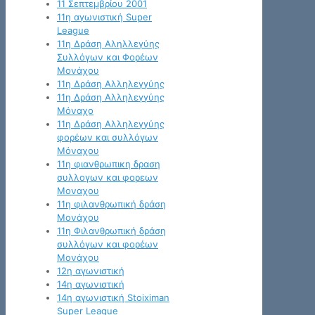
11 Σεπτεμβρίου 2001
11η αγωνιστική Super
League
11η Δράση Αληλλεγύης
Συλλόγων και Φορέων
Μονάχου
11η Δράση Αλληλεγγύης
11η Δράση Αλληλεγγύης
Μόναχο
11η Δράση Αλληλεγγύης
φορέων και συλλόγων
Μόναχου
11η φιανθρωπικη δραση
συλλογων και φορεων
Μοναχου
11η φιλανθρωπική δράση
Μονάχου
11η Φιλανθρωπική δράση
συλλόγων και φορέων
Μονάχου
12η αγωνιστική
14η αγωνιστική
14η αγωνιστική Stoiximan
Super League