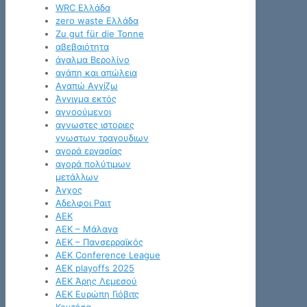
WRC Ελλάδα
zero waste Ελλάδα
Zu gut für die Tonne
αβεβαιότητα
άγαλμα Βερολίνο
αγάπη και απώλεια
Αγαπώ Αγγίζω
Άγγιγμα εκτός
αγνοούμενοι
αγνωστες ιστοριες
γνωστων τραγουδιων
αγορά εργασίας
αγορά πολύτιμων
μετάλλων
Άγχος
Αδελφοι Ραιτ
ΑΕΚ
ΑΕΚ – Μάλαγα
ΑΕΚ – Πανσερραϊκός
ΑΕΚ Conference League
ΑΕΚ playoffs 2025
ΑΕΚ Άρης Λεμεσού
ΑΕΚ Ευρώπη Γιόβιτς