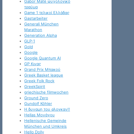
Gabor Maté ψυχολογικό
τραύμα
Game 1 τελικοί Ελλάδας
Gastarbeiter
Generali München
Marathon
Generation Alpha
GLP-1
Gold
Google
Google Quantum AI
GP Κινας
Grand Prix Μπακού
Greek Basket league
Greek Folk Rock
GreekSpirit
griechische filmwochen
Ground Zero
Gundolf Köhler
H δυναμη του σλογκαν!!
Hellas Μονάχου
Hellenische Gemeinde
München und Umkreis
Hello Dolly