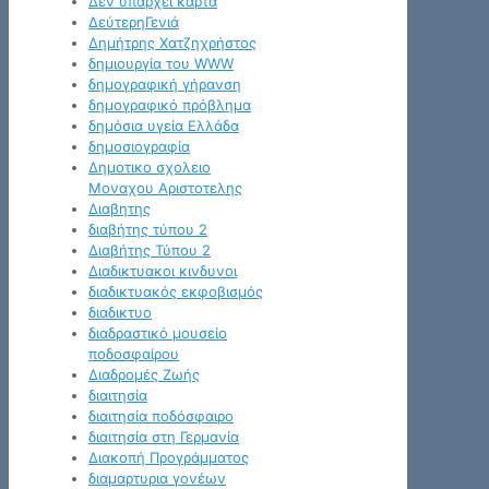
Δεν υπάρχει κάρτα
ΔεύτερηΓενιά
Δημήτρης Χατζηχρήστος
δημιουργία του WWW
δημογραφική γήρανση
δημογραφικό πρόβλημα
δημόσια υγεία Ελλάδα
δημοσιογραφία
Δημοτικο σχολειο
Μοναχου Αριστοτελης
Διαβητης
διαβήτης τύπου 2
Διαβήτης Τύπου 2
Διαδικτυακοι κινδυνοι
διαδικτυακός εκφοβισμός
διαδικτυο
διαδραστικό μουσείο
ποδοσφαίρου
Διαδρομές Ζωής
διαιτησία
διαιτησία ποδόσφαιρο
διαιτησία στη Γερμανία
Διακοπή Προγράμματος
διαμαρτυρια γονέων