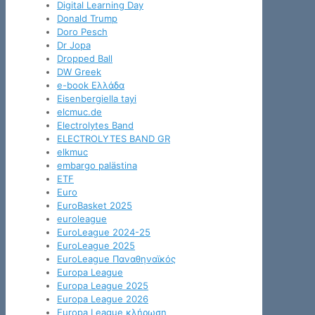
Digital Learning Day
Donald Trump
Doro Pesch
Dr Jopa
Dropped Ball
DW Greek
e-book Ελλάδα
Eisenbergiella tayi
elcmuc.de
Electrolytes Band
ELECTROLYTES BAND GR
elkmuc
embargo palästina
ETF
Euro
EuroBasket 2025
euroleague
EuroLeague 2024-25
EuroLeague 2025
EuroLeague Παναθηναϊκός
Europa League
Europa League 2025
Europa League 2026
Europa League κλήρωση