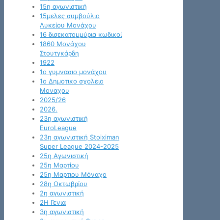
15η αγωνιστική
15μελες συμβούλιο
Λυκείου Μονάχου
16 δισεκατομμύρια κωδικοί
1860 Μονάχου
Στουτγκάρδη
1922
1ο γυμνασιο μονάχου
1ο Δημοτικο σχολειο
Μοναχου
2025/26
2026.
23η αγωνιστική
EuroLeague
23η αγωνιστική Stoiximan
Super League 2024-2025
25η Αγωνιστική
25η Μαρτίου
25η Μαρτιου Μόναχο
28η Οκτωβρίου
2η αγωνιστική
2Η Γενια
3η αγωνιστική