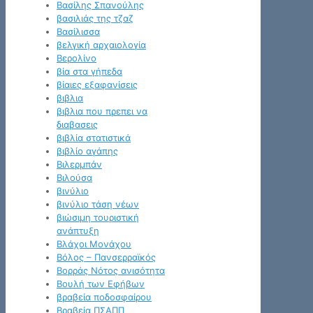
Βασίλης Σπανούλης
βασιλιάς της τζαζ
Βασίλισσα
βελγική αρχαιολογία
Βερολίνο
βία στα γήπεδα
βίαιες εξαφανίσεις
βιβλια
βιβλια που πρεπει να
διαβασεις
βιβλία στατιστικά
βιβλίο αγάπης
Βιλερμπάν
Βιλούσα
βινύλιο
βινύλιο τάση νέων
βιώσιμη τουριστική
ανάπτυξη
Βλάχοι Μονάχου
Βόλος – Πανσερραϊκός
Βορράς Νότος ανισότητα
Βουλή των Εφήβων
βραβεία ποδοσφαίρου
Βραβεία ΠΣΑΠΠ