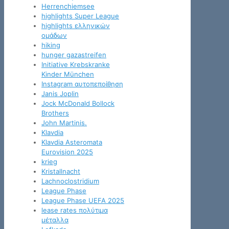
Herrenchiemsee
highlights Super League
highlights ελληνικών
ομάδων
hiking
hunger gazastreifen
Initiative Krebskranke
Kinder München
Instagram αυτοπεποίθηση
Janis Joplin
Jock McDonald Bollock
Brothers
John Martinis.
Klavdia
Klavdia Asteromata
Eurovision 2025
krieg
Kristallnacht
Lachnoclostridium
League Phase
League Phase UEFA 2025
lease rates πολύτιμα
μέταλλα