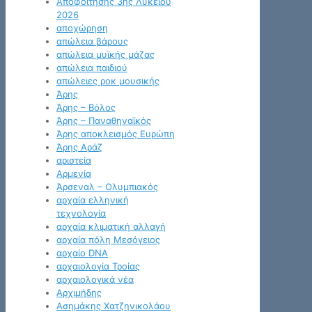
Αποφοίτησης 3ης Λυκείου
2026
αποχώρηση
απώλεια βάρους
απώλεια μυϊκής μάζας
απώλεια παιδιού
απώλειες ροκ μουσικής
Άρης
Άρης – Βόλος
Άρης – Παναθηναϊκός
Άρης αποκλεισμός Ευρώπη
Άρης Αράζ
αριστεία
Αρμενία
Άρσεναλ – Ολυμπιακός
αρχαία ελληνική
τεχνολογία
αρχαία κλιματική αλλαγή
αρχαία πόλη Μεσόγειος
αρχαίο DNA
αρχαιολογία Τροίας
αρχαιολογικά νέα
Αρχιμήδης
Ασημάκης Χατζηνικολάου