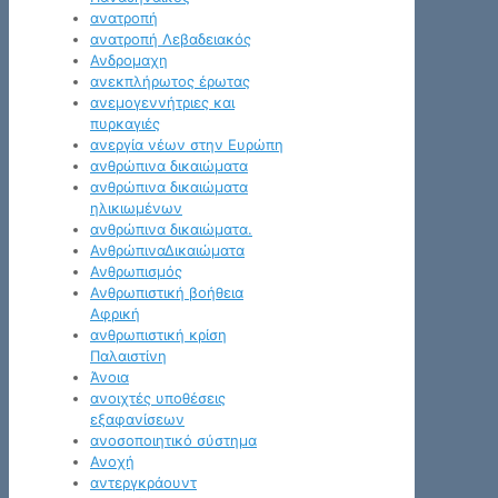
ανατροπή
ανατροπή Λεβαδειακός
Ανδρομαχη
ανεκπλήρωτος έρωτας
ανεμογεννήτριες και
πυρκαγιές
ανεργία νέων στην Ευρώπη
ανθρώπινα δικαιώματα
ανθρώπινα δικαιώματα
ηλικιωμένων
ανθρώπινα δικαιώματα.
ΑνθρώπιναΔικαιώματα
Ανθρωπισμός
Ανθρωπιστική βοήθεια
Αφρική
ανθρωπιστική κρίση
Παλαιστίνη
Άνοια
ανοιχτές υποθέσεις
εξαφανίσεων
ανοσοποιητικό σύστημα
Ανοχή
αντεργκράουντ