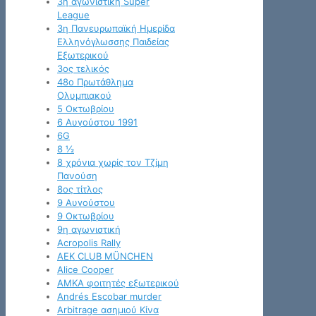
3η αγωνιστική Super
League
3η Πανευρωπαϊκή Ημερίδα
Ελληνόγλωσσης Παιδείας
Εξωτερικού
3ος τελικός
48ο Πρωτάθλημα
Ολυμπιακού
5 Οκτωβρίου
6 Αυγούστου 1991
6G
8 ½
8 χρόνια χωρίς τον Τζίμη
Πανούση
8ος τίτλος
9 Αυγούστου
9 Οκτωβρίου
9η αγωνιστική
Acropolis Rally
AEK CLUB MÜNCHEN
Alice Cooper
AMKA φοιτητές εξωτερικού
Andrés Escobar murder
Arbitrage ασημιού Κίνα