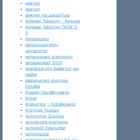
ασκηση
άσκηση
άσκηση για μακροζωία
Αστέρας Τρίπολης – Κηφισιά
Αστέρας Τρίπολης ΠΑΟΚ 3-
3
Αστεροματα
αστρονομία στην
αρχαιότητα
αστρονομικό φαινόμενο
αστροφυσική 2025
ασφάλεια στο διαδίκτυο για
παιδιά
ασφαλιστικό σύστημα
Ελλάδα
Αταμάν Παναθηναϊκός
Άτλας
Ατρόμητος – Λεβαδειακός
Ατύχημα Τεμπών
Αυλότοπος Σουλίου
αυτοάνοσα νοσήματα
αυτογκόλ Εσκομπάρ
αυτογνωσία
αυτοκτονία Νικόλα Άσιμου