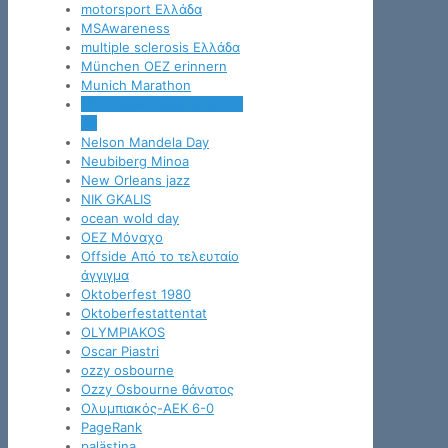
motorsport Ελλάδα
MSAwareness
multiple sclerosis Ελλάδα
München OEZ erinnern
Munich Marathon
MVP Super League 2025-
26
Nelson Mandela Day
Neubiberg Minoa
New Orleans jazz
NIK GKALIS
ocean wold day
OEZ Μόναχο
Offside Από το τελευταίο
άγγιγμα
Oktoberfest 1980
Oktoberfestattentat
OLYMPIAKOS
Oscar Piastri
ozzy osbourne
Ozzy Osbourne θάνατος
Oλυμπιακός-ΑΕΚ 6-0
PageRank
palästina