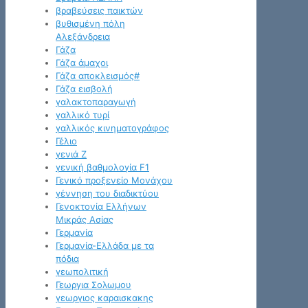
βραβεύσεις παικτών
βυθισμένη πόλη
Αλεξάνδρεια
Γάζα
Γάζα άμαχοι
Γάζα αποκλεισμός#
Γάζα εισβολή
γαλακτοπαραγωγή
γαλλικό τυρί
γαλλικός κινηματογράφος
Γέλιο
γενιά Z
γενική βαθμολογία F1
Γενικό προξενείο Μονάχου
γέννηση του διαδικτύου
Γενοκτονία Ελλήνων
Μικράς Ασίας
Γερμανία
Γερμανία-Ελλάδα με τα
πόδια
γεωπολιτική
Γεωργια Σολωμου
γεωργιος καραισκακης