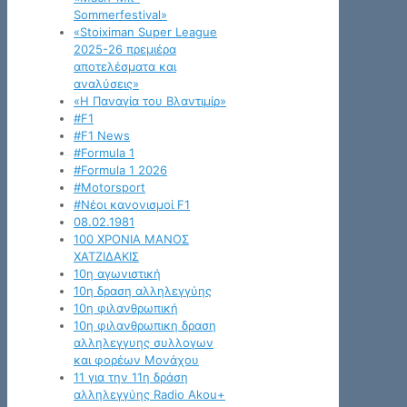
Sommerfestival»
«Stoiximan Super League
2025-26 πρεμιέρα
αποτελέσματα και
αναλύσεις»
«Η Παναγία του Βλαντιμίρ»
#F1
#F1 News
#Formula 1
#Formula 1 2026
#Motorsport
#Νέοι κανονισμοί F1
08.02.1981
100 ΧΡΟΝΙΑ ΜΑΝΟΣ
ΧΑΤΖΙΔΑΚΙΣ
10η αγωνιστική
10η δραση αλληλεγγύης
10η φιλανθρωπική
10η φιλανθρωπικη δραση
αλληλεγγυης συλλογων
και φορέων Μονάχου
11 για την 11η δράση
αλληλεγγύης Radio Akou+