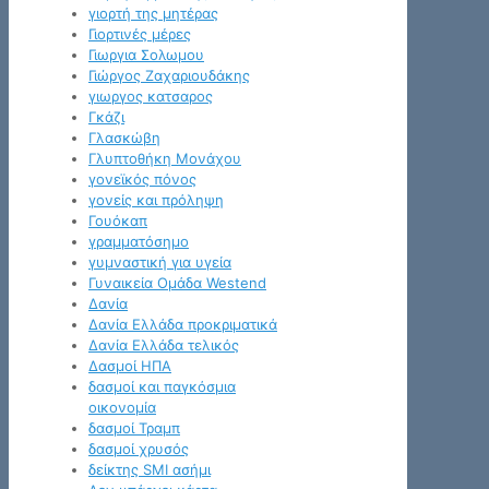
γιορτή της μητέρας
Γιορτινές μέρες
Γιωργια Σολωμου
Γιώργος Ζαχαριουδάκης
γιωργος κατσαρος
Γκάζι
Γλασκώβη
Γλυπτοθήκη Μονάχου
γονεϊκός πόνος
γονείς και πρόληψη
Γουόκαπ
γραμματόσημο
γυμναστική για υγεία
Γυναικεία Ομάδα Westend
Δανία
Δανία Ελλάδα προκριματικά
Δανία Ελλάδα τελικός
Δασμοί ΗΠΑ
δασμοί και παγκόσμια
οικονομία
δασμοί Τραμπ
δασμοί χρυσός
δείκτης SMI ασήμι