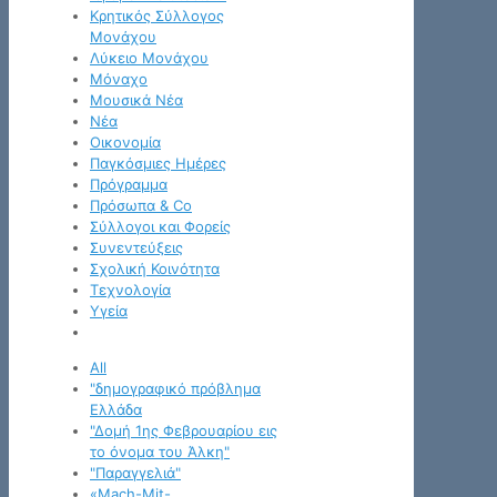
Κρητικός Σύλλογος
Μονάχου
Λύκειο Μονάχου
Μόναχο
Μουσικά Νέα
Νέα
Οικονομία
Παγκόσμιες Ημέρες
Πρόγραμμα
Πρόσωπα & Co
Σύλλογοι και Φορείς
Συνεντεύξεις
Σχολική Κοινότητα
Τεχνολογία
Υγεία
All
"δημογραφικό πρόβλημα
Ελλάδα
"Δομή 1ης Φεβρουαρίου εις
το όνομα του Άλκη"
"Παραγγελιά"
«Mach-Mit-