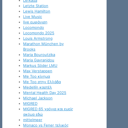
Lefkada
Letzte Station
Lewis Hamilton
Live Music
live εμφάνιση
Locomondo
Locomondo 2025
Louis Armstrong
Marathon München by
Brooks
Maria Bouroutzika
Maria Gavranidou
Markus Söder LMU
Max Verstappen
Me Too κίνημα
Me Too στην Ελλάδα
Medellín καρτέλ
Mental Health Day 2025
Michael Jackson
MIGRED
MIGRED 65 χρόνια και εμείς
ακόμα εδώ
mittelmeer
Monaco vs Fener τελικός