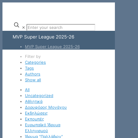
✕
MVP Super League 2025-26
MVP Super League 2025-26
Filter by
Categories
Tags
Authors
Show all
All
Uncategorized
Αθλητικά
Δορυφόρος Μονάχου
Εκδηλώσεις
Εκπομπές
Ευρωπαϊκό Ίδρυμα
Ελληνισμού
Ίδρυμα "Παλλάδιον"