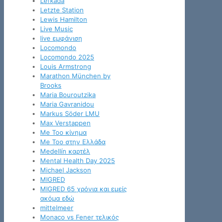
Lefkada
Letzte Station
Lewis Hamilton
Live Music
live εμφάνιση
Locomondo
Locomondo 2025
Louis Armstrong
Marathon München by
Brooks
Maria Bouroutzika
Maria Gavranidou
Markus Söder LMU
Max Verstappen
Me Too κίνημα
Me Too στην Ελλάδα
Medellín καρτέλ
Mental Health Day 2025
Michael Jackson
MIGRED
MIGRED 65 χρόνια και εμείς
ακόμα εδώ
mittelmeer
Monaco vs Fener τελικός