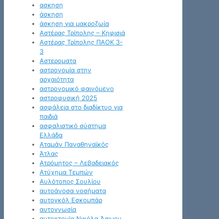
ασκηση
άσκηση
άσκηση για μακροζωία
Αστέρας Τρίπολης – Κηφισιά
Αστέρας Τρίπολης ΠΑΟΚ 3-
3
Αστεροματα
αστρονομία στην
αρχαιότητα
αστρονομικό φαινόμενο
αστροφυσική 2025
ασφάλεια στο διαδίκτυο για
παιδιά
ασφαλιστικό σύστημα
Ελλάδα
Αταμάν Παναθηναϊκός
Άτλας
Ατρόμητος – Λεβαδειακός
Ατύχημα Τεμπών
Αυλότοπος Σουλίου
αυτοάνοσα νοσήματα
αυτογκόλ Εσκομπάρ
αυτογνωσία
αυτοκτονία Νικόλα Άσιμου