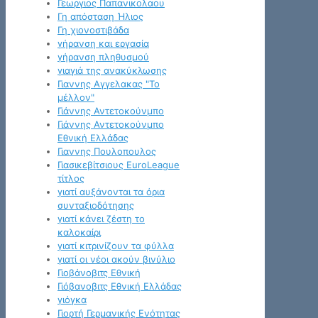
Γεωργιος Παπανικολαου
Γη απόσταση Ήλιος
Γη χιονοστιβάδα
γήρανση και εργασία
γήρανση πληθυσμού
γιαγιά της ανακύκλωσης
Γιαννης Αγγελακας "Το
μέλλον"
Γιάννης Αντετοκούνμπο
Γιάννης Αντετοκούνμπο
Εθνική Ελλάδας
Γιαννης Πουλοπουλος
Γιασικεβίτσιους EuroLeague
τίτλος
γιατί αυξάνονται τα όρια
συνταξιοδότησης
γιατί κάνει ζέστη το
καλοκαίρι
γιατί κιτρινίζουν τα φύλλα
γιατί οι νέοι ακούν βινύλιο
Γιοβάνοβιτς Εθνική
Γιόβανοβιτς Εθνική Ελλάδας
γιόγκα
Γιορτή Γερμανικής Ενότητας