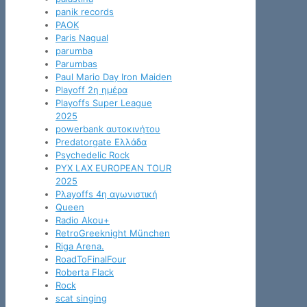
panik records
PAOK
Paris Nagual
parumba
Parumbas
Paul Mario Day Iron Maiden
Playoff 2η ημέρα
Playoffs Super League
2025
powerbank αυτοκινήτου
Predatorgate Ελλάδα
Psychedelic Rock
PYX LAX EUROPEAN TOUR
2025
Pλayoffs 4η αγωνιστική
Queen
Radio Akou+
RetroGreeknight München
Riga Arena.
RoadToFinalFour
Roberta Flack
Rock
scat singing