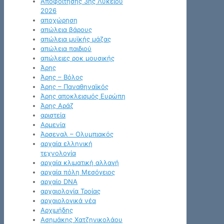
Αποφοίτησης 3ης Λυκείου
2026
αποχώρηση
απώλεια βάρους
απώλεια μυϊκής μάζας
απώλεια παιδιού
απώλειες ροκ μουσικής
Άρης
Άρης – Βόλος
Άρης – Παναθηναϊκός
Άρης αποκλεισμός Ευρώπη
Άρης Αράζ
αριστεία
Αρμενία
Άρσεναλ – Ολυμπιακός
αρχαία ελληνική
τεχνολογία
αρχαία κλιματική αλλαγή
αρχαία πόλη Μεσόγειος
αρχαίο DNA
αρχαιολογία Τροίας
αρχαιολογικά νέα
Αρχιμήδης
Ασημάκης Χατζηνικολάου