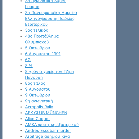
3η αγωνιστική Super
League
3η Πανευρωπαϊκή Ημερίδα
Ελληνόγλωσσης Παιδείας
Εξωτερικού
3ος τελικός
48ο Πρωτάθλημα
Ολυμπιακού
5 Οκτωβρίου
6 Αυγούστου 1991
6G
8 ½
8 χρόνια χωρίς τον Τζίμη
Πανούση
8ος τίτλος
9 Αυγούστου
9 Οκτωβρίου
9η αγωνιστική
Acropolis Rally
AEK CLUB MÜNCHEN
Alice Cooper
AMKA φοιτητές εξωτερικού
Andrés Escobar murder
Arbitrage ασημιού Κίνα