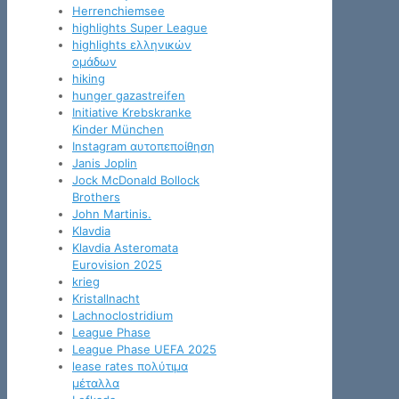
Herrenchiemsee
highlights Super League
highlights ελληνικών
ομάδων
hiking
hunger gazastreifen
Initiative Krebskranke
Kinder München
Instagram αυτοπεποίθηση
Janis Joplin
Jock McDonald Bollock
Brothers
John Martinis.
Klavdia
Klavdia Asteromata
Eurovision 2025
krieg
Kristallnacht
Lachnoclostridium
League Phase
League Phase UEFA 2025
lease rates πολύτιμα
μέταλλα