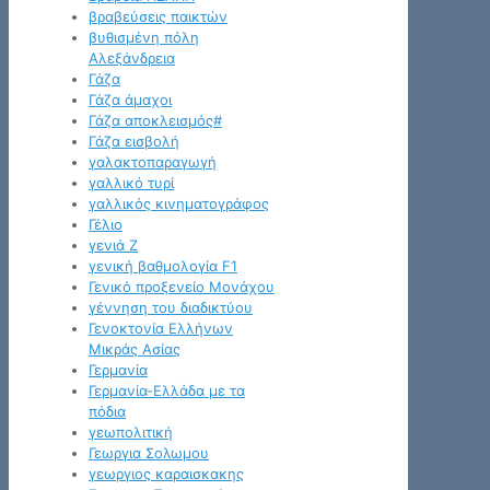
βραβεύσεις παικτών
βυθισμένη πόλη
Αλεξάνδρεια
Γάζα
Γάζα άμαχοι
Γάζα αποκλεισμός#
Γάζα εισβολή
γαλακτοπαραγωγή
γαλλικό τυρί
γαλλικός κινηματογράφος
Γέλιο
γενιά Z
γενική βαθμολογία F1
Γενικό προξενείο Μονάχου
γέννηση του διαδικτύου
Γενοκτονία Ελλήνων
Μικράς Ασίας
Γερμανία
Γερμανία-Ελλάδα με τα
πόδια
γεωπολιτική
Γεωργια Σολωμου
γεωργιος καραισκακης