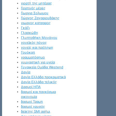
γιορτή της μητέρας
Γιορτινές μέρες
Γιωργια Σολωμου
Γιώργος Ζαχαριουδάκης
γιωργος κατσαρος
Γκάζι
Γλασκώβη
Γλυπτοθήκη Μονάχου
γονεϊκός πόνος
γονείς και πρόληψη
Γουόκαπ
γραμματόσημο
γυμναστική για υγεία
Γυναικεία Ομάδα Westend
Δανία
Δανία Ελλάδα προκριματικά
Δανία Ελλάδα τελικός
Δασμοί ΗΠΑ
δασμοί και παγκόσμια
οικονομία
δασμοί Τραμπ
δασμοί χρυσός
δείκτης SMI ασήμι