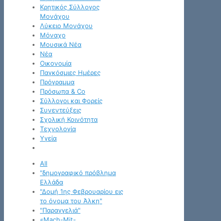
Κρητικός Σύλλογος
Μονάχου
Λύκειο Μονάχου
Μόναχο
Μουσικά Νέα
Νέα
Οικονομία
Παγκόσμιες Ημέρες
Πρόγραμμα
Πρόσωπα & Co
Σύλλογοι και Φορείς
Συνεντεύξεις
Σχολική Κοινότητα
Τεχνολογία
Υγεία
All
"δημογραφικό πρόβλημα
Ελλάδα
"Δομή 1ης Φεβρουαρίου εις
το όνομα του Άλκη"
"Παραγγελιά"
«Mach-Mit-