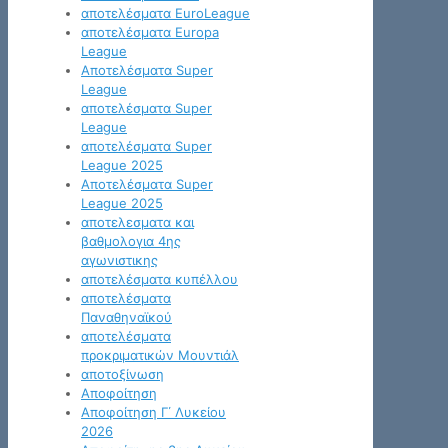
αποτελέσματα EuroLeague
αποτελέσματα Europa
League
Αποτελέσματα Super
League
αποτελέσματα Super
League
αποτελέσματα Super
League 2025
Αποτελέσματα Super
League 2025
αποτελεσματα και
βαθμολογια 4ης
αγωνιστικης
αποτελέσματα κυπέλλου
αποτελέσματα
Παναθηναϊκού
αποτελέσματα
προκριματικών Μουντιάλ
αποτοξίνωση
Αποφοίτηση
Αποφοίτηση Γ΄ Λυκείου
2026