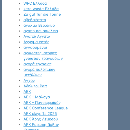
WRC Ελλάδα
zero waste Ελλάδα
Zu gut für die Tonne
αβεβαιότητα
άγαλμα Βερολίνο
αγάπη και απώλεια
Αγαπώ Αγγίζω
Άγγιγμα εκτός
αγνοούμενοι
αγνωστες ιστοριες
γνωστων τραγουδιων
αγορά εργασίας
αγορά πολύτιμων
μετάλλων
Άγχος
Αδελφοι Ραιτ
ΑΕΚ
ΑΕΚ – Μάλαγα
ΑΕΚ – Πανσερραϊκός
ΑΕΚ Conference League
ΑΕΚ playoffs 2025
ΑΕΚ Άρης Λεμεσού
ΑΕΚ Ευρώπη Γιόβιτς