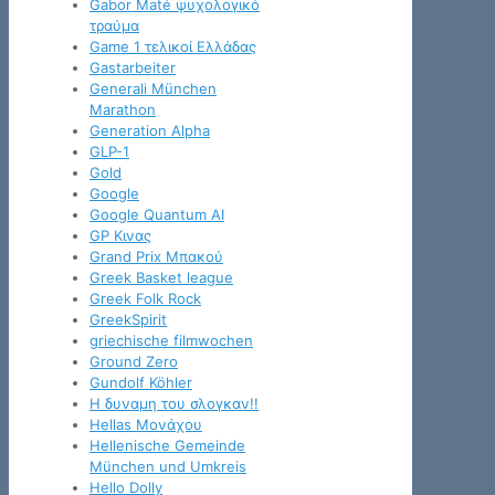
Gabor Maté ψυχολογικό
τραύμα
Game 1 τελικοί Ελλάδας
Gastarbeiter
Generali München
Marathon
Generation Alpha
GLP-1
Gold
Google
Google Quantum AI
GP Κινας
Grand Prix Μπακού
Greek Basket league
Greek Folk Rock
GreekSpirit
griechische filmwochen
Ground Zero
Gundolf Köhler
H δυναμη του σλογκαν!!
Hellas Μονάχου
Hellenische Gemeinde
München und Umkreis
Hello Dolly