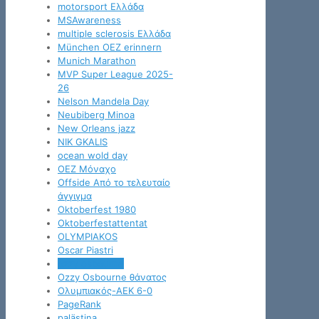
motorsport Ελλάδα
MSAwareness
multiple sclerosis Ελλάδα
München OEZ erinnern
Munich Marathon
MVP Super League 2025-
26
Nelson Mandela Day
Neubiberg Minoa
New Orleans jazz
NIK GKALIS
ocean wold day
OEZ Μόναχο
Offside Από το τελευταίο
άγγιγμα
Oktoberfest 1980
Oktoberfestattentat
OLYMPIAKOS
Oscar Piastri
ozzy osbourne
Ozzy Osbourne θάνατος
Oλυμπιακός-ΑΕΚ 6-0
PageRank
palästina