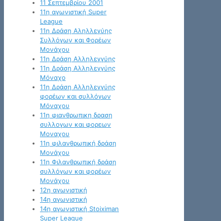
11 Σεπτεμβρίου 2001
11η αγωνιστική Super
League
11η Δράση Αληλλεγύης
Συλλόγων και Φορέων
Μονάχου
11η Δράση Αλληλεγγύης
11η Δράση Αλληλεγγύης
Μόναχο
11η Δράση Αλληλεγγύης
φορέων και συλλόγων
Μόναχου
11η φιανθρωπικη δραση
συλλογων και φορεων
Μοναχου
11η φιλανθρωπική δράση
Μονάχου
11η Φιλανθρωπική δράση
συλλόγων και φορέων
Μονάχου
12η αγωνιστική
14η αγωνιστική
14η αγωνιστική Stoiximan
Super League