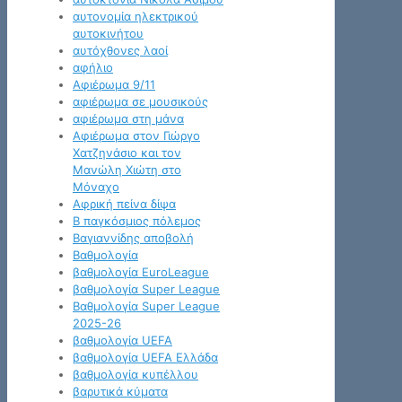
αυτονομία ηλεκτρικού
αυτοκινήτου
αυτόχθονες λαοί
αφήλιο
Αφιέρωμα 9/11
αφιέρωμα σε μουσικούς
αφιέρωμα στη μάνα
Αφιέρωμα στον Γιώργο
Χατζηνάσιο και τον
Μανώλη Χιώτη στο
Μόναχο
Αφρική πείνα δίψα
Β παγκόσμιος πόλεμος
Βαγιαννίδης αποβολή
Βαθμολογία
βαθμολογία EuroLeague
βαθμολογία Super League
Βαθμολογία Super League
2025-26
βαθμολογία UEFA
βαθμολογία UEFA Ελλάδα
βαθμολογία κυπέλλου
βαρυτικά κύματα