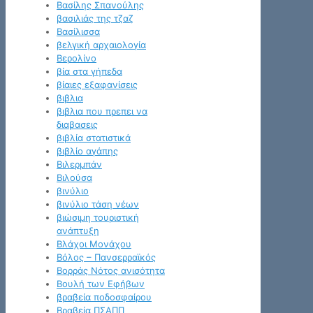
Βασίλης Σπανούλης
βασιλιάς της τζαζ
Βασίλισσα
βελγική αρχαιολογία
Βερολίνο
βία στα γήπεδα
βίαιες εξαφανίσεις
βιβλια
βιβλια που πρεπει να
διαβασεις
βιβλία στατιστικά
βιβλίο αγάπης
Βιλερμπάν
Βιλούσα
βινύλιο
βινύλιο τάση νέων
βιώσιμη τουριστική
ανάπτυξη
Βλάχοι Μονάχου
Βόλος – Πανσερραϊκός
Βορράς Νότος ανισότητα
Βουλή των Εφήβων
βραβεία ποδοσφαίρου
Βραβεία ΠΣΑΠΠ