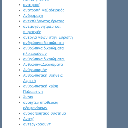
ανατροπή
ανατροπή Λεβαδειακός
Ανδρομαχη
ανεκπλήρωτος έρωτας
ανεμογεννήτριες και
πυρκαγιές
ανεργία νέων στην Ευρώπη
ανθρώπινα δικαιώματα
ανθρώπινα δικαιώματα
ηλικιωμένων
ανθρώπινα δικαιώματα.
ΑνθρώπιναΔικαιώματα
Ανθρωπισμός
Ανθρωπιστική βοήθεια
Αφρική
ανθρωπιστική κρίση
Παλαιστίνη
Άνοια
ανοιχτές υποθέσεις
εξαφανίσεων
ανοσοποιητικό σύστημα
Ανοχή
αντεργκράουντ