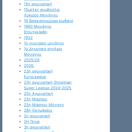
15η αγωνιστική
15μελες συμβούλιο
Λυκείου Μονάχου
16 δισεκατομμύρια κωδικοί
1860 Μονάχου
Στουτγκάρδη
1922
1ο γυμνασιο μονάχου
1ο Δημοτικο σχολειο
Μοναχου
2025/26
2026.
23η αγωνιστική
EuroLeague
23η αγωνιστική Stoiximan
Super League 2024-2025
25η Αγωνιστική
25η Μαρτίου
25η Μαρτιου Μόναχο
28η Οκτωβρίου
2η αγωνιστική
2Η Γενια
3η αγωνιστική