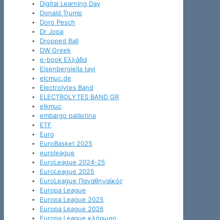
Digital Learning Day
Donald Trump
Doro Pesch
Dr Jopa
Dropped Ball
DW Greek
e-book Ελλάδα
Eisenbergiella tayi
elcmuc.de
Electrolytes Band
ELECTROLYTES BAND GR
elkmuc
embargo palästina
ETF
Euro
EuroBasket 2025
euroleague
EuroLeague 2024-25
EuroLeague 2025
EuroLeague Παναθηναϊκός
Europa League
Europa League 2025
Europa League 2026
Europa League κλήρωση