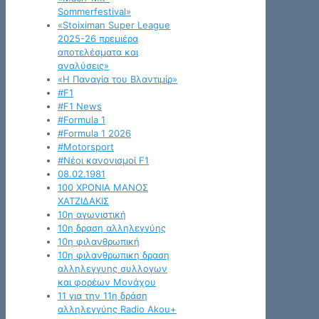
Sommerfestival»
«Stoiximan Super League
2025-26 πρεμιέρα
αποτελέσματα και
αναλύσεις»
«Η Παναγία του Βλαντιμίρ»
#F1
#F1 News
#Formula 1
#Formula 1 2026
#Motorsport
#Νέοι κανονισμοί F1
08.02.1981
100 ΧΡΟΝΙΑ ΜΑΝΟΣ
ΧΑΤΖΙΔΑΚΙΣ
10η αγωνιστική
10η δραση αλληλεγγύης
10η φιλανθρωπική
10η φιλανθρωπικη δραση
αλληλεγγυης συλλογων
και φορέων Μονάχου
11 για την 11η δράση
αλληλεγγύης Radio Akou+