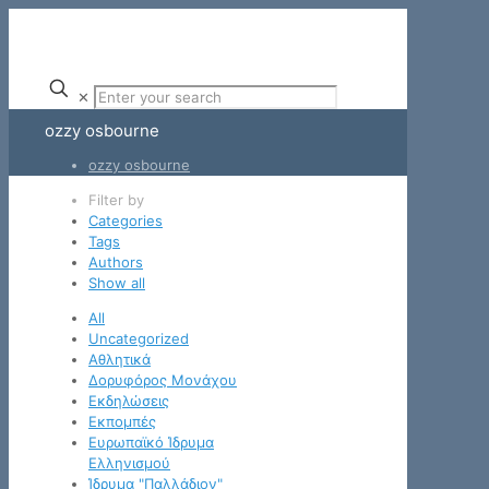
✕
ozzy osbourne
ozzy osbourne
Filter by
Categories
Tags
Authors
Show all
All
Uncategorized
Αθλητικά
Δορυφόρος Μονάχου
Εκδηλώσεις
Εκπομπές
Ευρωπαϊκό Ίδρυμα
Ελληνισμού
Ίδρυμα "Παλλάδιον"