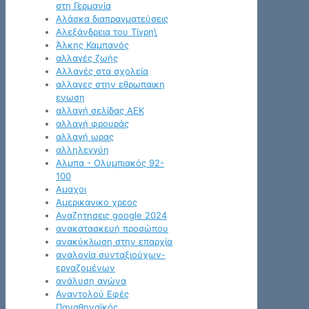
στη Γερμανία
Αλάσκα διαπραγματεύσεις
Αλεξάνδρεια του Τίγρη\
Άλκης Καμπανός
αλλαγές ζωής
Αλλαγές στα σχολεία
αλλαγες στην εθρωπαικη
ενωση
αλλαγή σελίδας ΑΕΚ
αλλαγή φρουράς
αλλαγή ωρας
αλληλεγγύη
Αλμπα - Ολυμπιακός 92-
100
Αμαχοι
Αμερικανικο χρεος
Αναζητησεις google 2024
ανακατασκευή προσώπου
ανακύκλωση στην επαρχία
αναλογία συνταξιούχων-
εργαζομένων
ανάλυση αγώνα
Αναντολού Εφές
Παναθηναϊκός