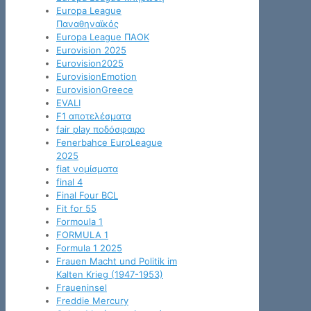
Europa League
Παναθηναϊκός
Europa League ΠΑΟΚ
Eurovision 2025
Eurovision2025
EurovisionEmotion
EurovisionGreece
EVALI
F1 αποτελέσματα
fair play ποδόσφαιρο
Fenerbahce EuroLeague
2025
fiat νομίσματα
final 4
Final Four BCL
Fit for 55
Formoula 1
FORMULA 1
Formula 1 2025
Frauen Macht und Politik im
Kalten Krieg (1947-1953)
Fraueninsel
Freddie Mercury