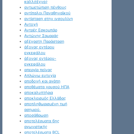
καλλιτέχνες
αντιμετώπιση πένθους
αντίπαλοι Παναθηναϊκού
αντίσταση στην ινσουλίνη
Αντοχή
Αντρές Εσκομπάρ
Αντώνης Σαμαράς
αξέχαστη Παράσταση
άξονας εντέρου
εγκεφάλου
άξονας εντέρου-
εγκεφάλου
απεργία πείνας
Απλώνω ευτυχία
αποδοχή και αγάπη
αποθέματα χρυσού ΗΠΑ
αποκαλυπτήρια
αποκλεισμός Ελλάδας
αποπληθωρισμένη τιμή
ασημιού.
αποσάθρωση
αποτελέσματα 6ης
αγωνιστικής
αποτελέσματα BCL