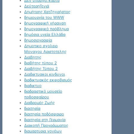
Δεν υπάρχει κάρτα
ΔεύτερηΓενιά
Δημήτρης Χατζηχρήστος
δημιουργία του WWW
δημογραφική γήρανση
δημογραφικό πρόβλημα
δημόσια υγεία Ελλάδα
δημοσιογραφία
Δημοτικο σχολειο
Μοναχου Αριστοτελης
Διαβητης
διαβήτης τύπου 2
Διαβήτης Τύπου 2
Διαδικτυακοι κινδυνοι
διαδικτυακός εκφοβισμός
διαδικτυο
διαδραστικό μουσείο
ποδοσφαίρου
Διαδρομές Ζωής
διαιτησία
διαιτησία ποδόσφαιρο
διαιτησία στη Γερμανία
Διακοπή Προγράμματος
διαμαρτυρια γονέων