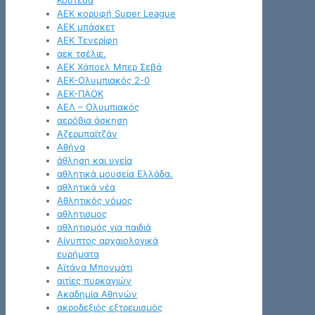
Κουτέσα
ΑΕΚ κορυφή Super League
ΑΕΚ μπάσκετ
ΑΕΚ Τενερίφη
αεκ τσέλιε.
ΑΕΚ Χάποελ Μπερ Σεβά
ΑΕΚ-Ολυμπιακός 2-0
ΑΕΚ-ΠΑΟΚ
ΑΕΛ – Ολυμπιακός
αερόβια άσκηση
Αζερμπαϊτζάν
Αθήνα
άθληση και υγεία
αθλητικά μουσεία Ελλάδα.
αθλητικά νέα
Αθλητικός νόμος
αθλητισμος
αθλητισμός για παιδιά
Αίγυπτος αρχαιολογικά
ευρήματα
Αϊτάνα Μπονμάτι
αιτίες πυρκαγιών
Ακαδημία Αθηνών
ακροδεξιός εξτρεμισμός