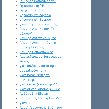
Γεωργιος Παπανικολαου
Γη απόσταση Ήλιος
Γη χιονοστιβάδα
γήρανση και εργασία
γήρανση πληθυσμού
γιαγιά της ανακύκλωσης
Γιαννης Αγγελακας "Το
μέλλον"
Γιάννης Αντετοκούνμπο
Γιάννης Αντετοκούνμπο
Εθνική Ελλάδας
Γιαννης Πουλοπουλος
Γιασικεβίτσιους EuroLeague
τίτλος
γιατί αυξάνονται τα όρια
συνταξιοδότησης
γιατί κάνει ζέστη το
καλοκαίρι
γιατί κιτρινίζουν τα φύλλα
γιατί οι νέοι ακούν βινύλιο
Γιοβάνοβιτς Εθνική
Γιόβανοβιτς Εθνική Ελλάδας
γιόγκα
Γιορτή Γερμανικής Ενότητας