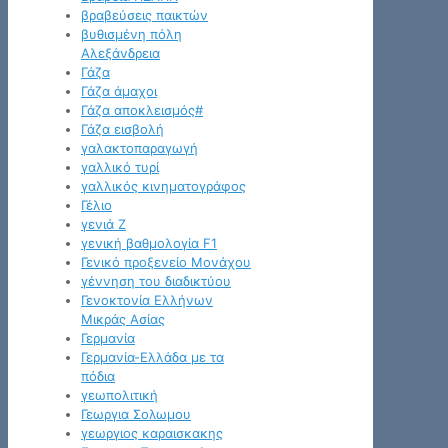
βραβεύσεις παικτών
βυθισμένη πόλη
Αλεξάνδρεια
Γάζα
Γάζα άμαχοι
Γάζα αποκλεισμός#
Γάζα εισβολή
γαλακτοπαραγωγή
γαλλικό τυρί
γαλλικός κινηματογράφος
Γέλιο
γενιά Z
γενική βαθμολογία F1
Γενικό προξενείο Μονάχου
γέννηση του διαδικτύου
Γενοκτονία Ελλήνων
Μικράς Ασίας
Γερμανία
Γερμανία-Ελλάδα με τα
πόδια
γεωπολιτική
Γεωργια Σολωμου
γεωργιος καραισκακης