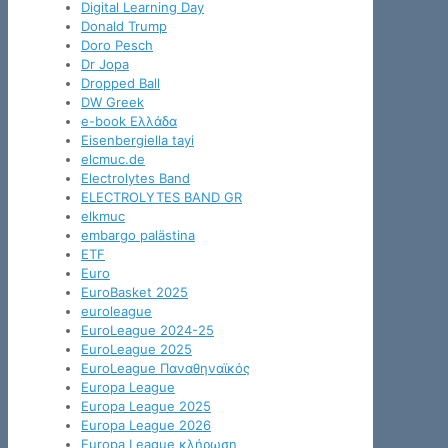
Digital Learning Day
Donald Trump
Doro Pesch
Dr Jopa
Dropped Ball
DW Greek
e-book Ελλάδα
Eisenbergiella tayi
elcmuc.de
Electrolytes Band
ELECTROLYTES BAND GR
elkmuc
embargo palästina
ETF
Euro
EuroBasket 2025
euroleague
EuroLeague 2024-25
EuroLeague 2025
EuroLeague Παναθηναϊκός
Europa League
Europa League 2025
Europa League 2026
Europa League κλήρωση