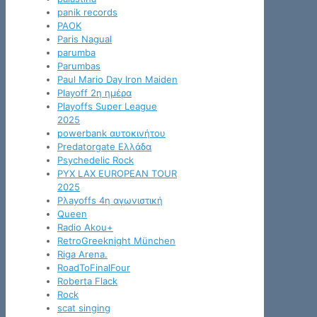
panik records
PAOK
Paris Nagual
parumba
Parumbas
Paul Mario Day Iron Maiden
Playoff 2η ημέρα
Playoffs Super League
2025
powerbank αυτοκινήτου
Predatorgate Ελλάδα
Psychedelic Rock
PYX LAX EUROPEAN TOUR
2025
Pλayoffs 4η αγωνιστική
Queen
Radio Akou+
RetroGreeknight München
Riga Arena.
RoadToFinalFour
Roberta Flack
Rock
scat singing