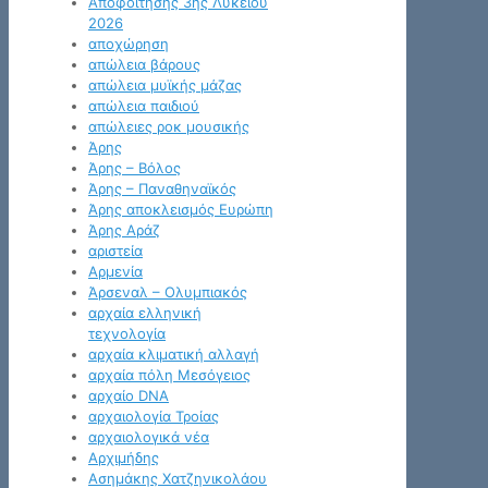
Αποφοίτησης 3ης Λυκείου
2026
αποχώρηση
απώλεια βάρους
απώλεια μυϊκής μάζας
απώλεια παιδιού
απώλειες ροκ μουσικής
Άρης
Άρης – Βόλος
Άρης – Παναθηναϊκός
Άρης αποκλεισμός Ευρώπη
Άρης Αράζ
αριστεία
Αρμενία
Άρσεναλ – Ολυμπιακός
αρχαία ελληνική
τεχνολογία
αρχαία κλιματική αλλαγή
αρχαία πόλη Μεσόγειος
αρχαίο DNA
αρχαιολογία Τροίας
αρχαιολογικά νέα
Αρχιμήδης
Ασημάκης Χατζηνικολάου