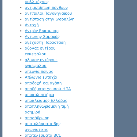
καλλιτέχνες
αντιμετώπιση πένθους
αντίπαλοι Παναθηναϊκού
αντίσταση στην ινσουλίνη
Αντοχή
Αντρές Εσκομπάρ
Αντώνης Σαμαράς
αξέχαστη Παράσταση
άξονας εντέρου
εγκεφάλου
άξονας εντέρου-
εγκεφάλου
απεργία πείνας
Απλώνω ευτυχία
αποδοχή και αγάπη
αποθέματα χρυσού ΗΠΑ
αποκαλυπτήρια
αποκλεισμός Ελλάδας
αποπληθωρισμένη τιμή
ασημιού.
αποσάθρωση
αποτελέσματα 6ης
αγωνιστικής
αποτελέσματα BCL