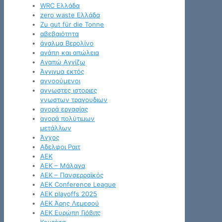
WRC Ελλάδα
zero waste Ελλάδα
Zu gut für die Tonne
αβεβαιότητα
άγαλμα Βερολίνο
αγάπη και απώλεια
Αγαπώ Αγγίζω
Άγγιγμα εκτός
αγνοούμενοι
αγνωστες ιστοριες
γνωστων τραγουδιων
αγορά εργασίας
αγορά πολύτιμων
μετάλλων
Άγχος
Αδελφοι Ραιτ
ΑΕΚ
ΑΕΚ – Μάλαγα
ΑΕΚ – Πανσερραϊκός
ΑΕΚ Conference League
ΑΕΚ playoffs 2025
ΑΕΚ Άρης Λεμεσού
ΑΕΚ Ευρώπη Γιόβιτς