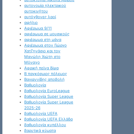
αυτονομία ηλεκτρικού
αυτοκινήτου
αυτόχθονες λαοί
αφήλιο
Αφιέρωμα 9/11
αφιέρωμα σε μουσικούς
αφιέρωμα στη μάνα
Αφιέρωμα στον Γιώργο
Χατζηνάσιο και τον
Μανώλη Χιώτη στο
Μόναχο
Αφρική πείνα δίψα
Β παγκόσμιος πόλεμος
Βαγιαννίδης αποβολή
Βαθμολογία
βαθμολογία EuroLeague
βαθμολογία Super League
Βαθμολογία Super League
2025-26
βαθμολογία UEFA
βαθμολογία UEFA Ελλάδα
βαθμολογία κυπέλλου
βαρυτικά κύματα