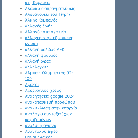
στη Γερμανία
Αλάσκα διαπραγματεύσεις
Αλεξάνδρεια του Τίγρη\
Άλκης Καμπανός
αλλαγές ζωής
Αλλαγές στα σχολεία
αλλαγες στην εθρωπαικη
ενωση
αλλαγή σελίδας ΑΕΚ
αλλαγή φρουράς
αλλαγή ωρας
αλληλεγγύη
Αλμπα - Ολυμπιακός 92-
100
Αμαχοι
Αμερικανικο χρεος
Αναζητησεις google 2024
ανακατασκευή προσώπου
ανακύκλωση στην επαρχία
αναλογία συνταξιούχων-
εργαζομένων
ανάλυση αγώνα
Αναντολού Εφές
Παναθηναϊκός