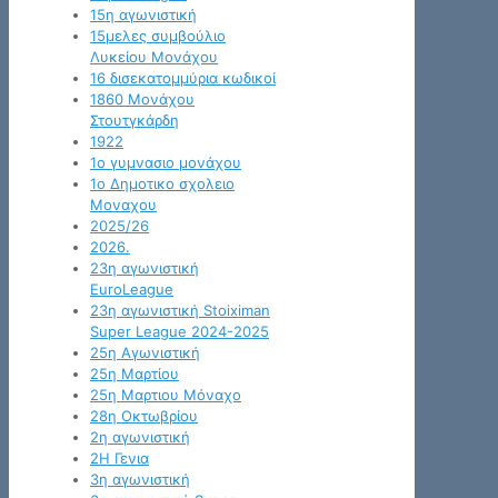
15η αγωνιστική
15μελες συμβούλιο
Λυκείου Μονάχου
16 δισεκατομμύρια κωδικοί
1860 Μονάχου
Στουτγκάρδη
1922
1ο γυμνασιο μονάχου
1ο Δημοτικο σχολειο
Μοναχου
2025/26
2026.
23η αγωνιστική
EuroLeague
23η αγωνιστική Stoiximan
Super League 2024-2025
25η Αγωνιστική
25η Μαρτίου
25η Μαρτιου Μόναχο
28η Οκτωβρίου
2η αγωνιστική
2Η Γενια
3η αγωνιστική