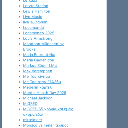
Lefkada
Letzte Station
Lewis Hamilton
Live Music
live εμφάνιση
Locomondo
Locomondo 2025
Louis Armstrong
Marathon München by
Brooks
Maria Bouroutzika
Maria Gavranidou
Markus Söder LMU
Max Verstappen
Me Too κίνημα
Me Too στην Ελλάδα
Medellín καρτέλ
Mental Health Day 2025
Michael Jackson
MIGRED
MIGRED 65 χρόνια και εμείς
ακόμα εδώ
mittelmeer
Monaco vs Fener τελικός