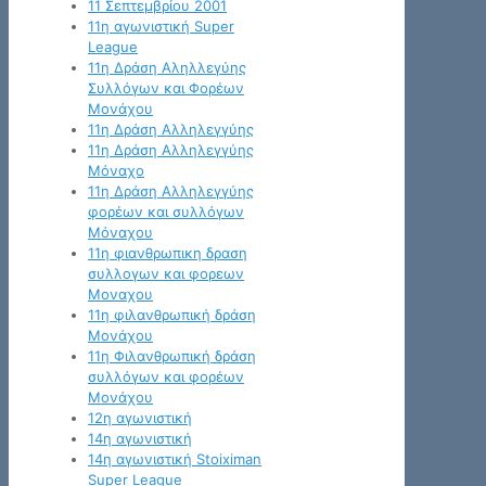
11 Σεπτεμβρίου 2001
11η αγωνιστική Super
League
11η Δράση Αληλλεγύης
Συλλόγων και Φορέων
Μονάχου
11η Δράση Αλληλεγγύης
11η Δράση Αλληλεγγύης
Μόναχο
11η Δράση Αλληλεγγύης
φορέων και συλλόγων
Μόναχου
11η φιανθρωπικη δραση
συλλογων και φορεων
Μοναχου
11η φιλανθρωπική δράση
Μονάχου
11η Φιλανθρωπική δράση
συλλόγων και φορέων
Μονάχου
12η αγωνιστική
14η αγωνιστική
14η αγωνιστική Stoiximan
Super League