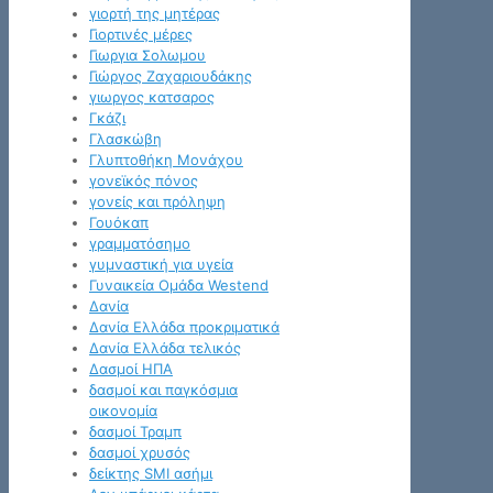
γιορτή της μητέρας
Γιορτινές μέρες
Γιωργια Σολωμου
Γιώργος Ζαχαριουδάκης
γιωργος κατσαρος
Γκάζι
Γλασκώβη
Γλυπτοθήκη Μονάχου
γονεϊκός πόνος
γονείς και πρόληψη
Γουόκαπ
γραμματόσημο
γυμναστική για υγεία
Γυναικεία Ομάδα Westend
Δανία
Δανία Ελλάδα προκριματικά
Δανία Ελλάδα τελικός
Δασμοί ΗΠΑ
δασμοί και παγκόσμια
οικονομία
δασμοί Τραμπ
δασμοί χρυσός
δείκτης SMI ασήμι