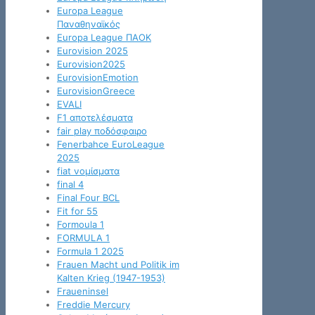
Europa League
Παναθηναϊκός
Europa League ΠΑΟΚ
Eurovision 2025
Eurovision2025
EurovisionEmotion
EurovisionGreece
EVALI
F1 αποτελέσματα
fair play ποδόσφαιρο
Fenerbahce EuroLeague
2025
fiat νομίσματα
final 4
Final Four BCL
Fit for 55
Formoula 1
FORMULA 1
Formula 1 2025
Frauen Macht und Politik im
Kalten Krieg (1947-1953)
Fraueninsel
Freddie Mercury