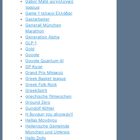
Gabor Maté ψυχολογικό
τραύμα
Game 1 τελικοί Ελλάδας
Gastarbeiter
Generali München
Marathon
Generation Alpha
GLP-1
Gold
Google
Google Quantum AI
GP Κινας
Grand Prix Μπακού
Greek Basket league
Greek Folk Rock
GreekSpirit
griechische filmwochen
Ground Zero
Gundolf Köhler
H δυναμη του σλογκαν!!
Hellas Μονάχου
Hellenische Gemeinde
München und Umkreis
Hello Dolly