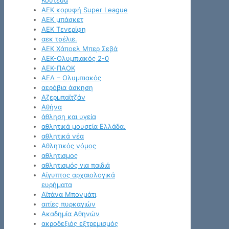
Κουτέσα
ΑΕΚ κορυφή Super League
ΑΕΚ μπάσκετ
ΑΕΚ Τενερίφη
αεκ τσέλιε.
ΑΕΚ Χάποελ Μπερ Σεβά
ΑΕΚ-Ολυμπιακός 2-0
ΑΕΚ-ΠΑΟΚ
ΑΕΛ – Ολυμπιακός
αερόβια άσκηση
Αζερμπαϊτζάν
Αθήνα
άθληση και υγεία
αθλητικά μουσεία Ελλάδα.
αθλητικά νέα
Αθλητικός νόμος
αθλητισμος
αθλητισμός για παιδιά
Αίγυπτος αρχαιολογικά
ευρήματα
Αϊτάνα Μπονμάτι
αιτίες πυρκαγιών
Ακαδημία Αθηνών
ακροδεξιός εξτρεμισμός