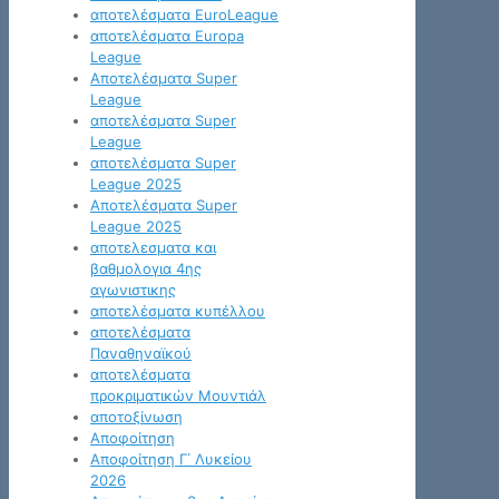
αποτελέσματα EuroLeague
αποτελέσματα Europa
League
Αποτελέσματα Super
League
αποτελέσματα Super
League
αποτελέσματα Super
League 2025
Αποτελέσματα Super
League 2025
αποτελεσματα και
βαθμολογια 4ης
αγωνιστικης
αποτελέσματα κυπέλλου
αποτελέσματα
Παναθηναϊκού
αποτελέσματα
προκριματικών Μουντιάλ
αποτοξίνωση
Αποφοίτηση
Αποφοίτηση Γ΄ Λυκείου
2026