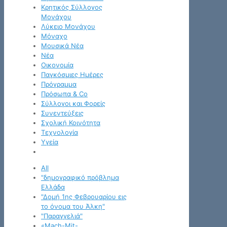
Κρητικός Σύλλογος
Μονάχου
Λύκειο Μονάχου
Μόναχο
Μουσικά Νέα
Νέα
Οικονομία
Παγκόσμιες Ημέρες
Πρόγραμμα
Πρόσωπα & Co
Σύλλογοι και Φορείς
Συνεντεύξεις
Σχολική Κοινότητα
Τεχνολογία
Υγεία
All
"δημογραφικό πρόβλημα
Ελλάδα
"Δομή 1ης Φεβρουαρίου εις
το όνομα του Άλκη"
"Παραγγελιά"
«Mach-Mit-