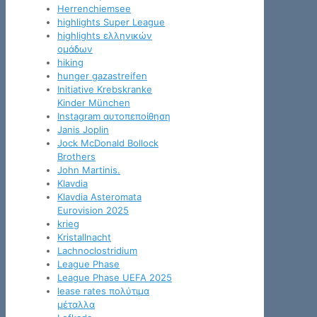
Herrenchiemsee
highlights Super League
highlights ελληνικών
ομάδων
hiking
hunger gazastreifen
Initiative Krebskranke
Kinder München
Instagram αυτοπεποίθηση
Janis Joplin
Jock McDonald Bollock
Brothers
John Martinis.
Klavdia
Klavdia Asteromata
Eurovision 2025
krieg
Kristallnacht
Lachnoclostridium
League Phase
League Phase UEFA 2025
lease rates πολύτιμα
μέταλλα