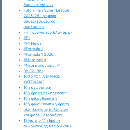
Sommerfestival»
«Stoiximan Super League
2025-26 πρεμιέρα
αποτελέσματα και
αναλύσεις»
«Η Παναγία του Βλαντιμίρ»
#F1
#F1 News
#Formula 1
#Formula 1 2026
#Motorsport
#Νέοι κανονισμοί F1
08.02.1981
100 ΧΡΟΝΙΑ ΜΑΝΟΣ
ΧΑΤΖΙΔΑΚΙΣ
10η αγωνιστική
10η δραση αλληλεγγύης
10η φιλανθρωπική
10η φιλανθρωπικη δραση
αλληλεγγυης συλλογων
και φορέων Μονάχου
11 για την 11η δράση
αλληλεγγύης Radio Akou+