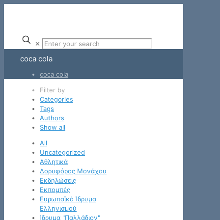
✕
coca cola
coca cola
Filter by
Categories
Tags
Authors
Show all
All
Uncategorized
Αθλητικά
Δορυφόρος Μονάχου
Εκδηλώσεις
Εκπομπές
Ευρωπαϊκό Ίδρυμα
Ελληνισμού
Ίδρυμα "Παλλάδιον"