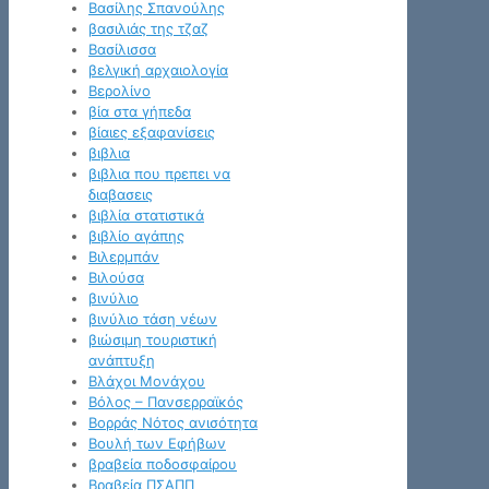
Βασίλης Σπανούλης
βασιλιάς της τζαζ
Βασίλισσα
βελγική αρχαιολογία
Βερολίνο
βία στα γήπεδα
βίαιες εξαφανίσεις
βιβλια
βιβλια που πρεπει να
διαβασεις
βιβλία στατιστικά
βιβλίο αγάπης
Βιλερμπάν
Βιλούσα
βινύλιο
βινύλιο τάση νέων
βιώσιμη τουριστική
ανάπτυξη
Βλάχοι Μονάχου
Βόλος – Πανσερραϊκός
Βορράς Νότος ανισότητα
Βουλή των Εφήβων
βραβεία ποδοσφαίρου
Βραβεία ΠΣΑΠΠ