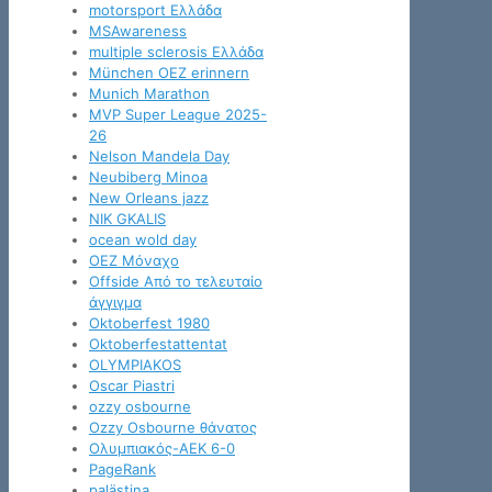
motorsport Ελλάδα
MSAwareness
multiple sclerosis Ελλάδα
München OEZ erinnern
Munich Marathon
MVP Super League 2025-
26
Nelson Mandela Day
Neubiberg Minoa
New Orleans jazz
NIK GKALIS
ocean wold day
OEZ Μόναχο
Offside Από το τελευταίο
άγγιγμα
Oktoberfest 1980
Oktoberfestattentat
OLYMPIAKOS
Oscar Piastri
ozzy osbourne
Ozzy Osbourne θάνατος
Oλυμπιακός-ΑΕΚ 6-0
PageRank
palästina