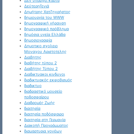
Δεν υπάρχει κάρτα
ΔεύτερηΓενιά
Δημήτρης Χατζηχρήστος
δημιουργία του WWW
δημογραφική γήρανση
δημογραφικό πρόβλημα
δημόσια υγεία Ελλάδα
δημοσιογραφία
Δημοτικο σχολειο
Μοναχου Αριστοτελης
Διαβητης
διαβήτης τύπου 2
Διαβήτης Τύπου 2
Διαδικτυακοι κινδυνοι
διαδικτυακός εκφοβισμός
διαδικτυο
διαδραστικό μουσείο
ποδοσφαίρου
Διαδρομές Ζωής
διαιτησία
διαιτησία ποδόσφαιρο
διαιτησία στη Γερμανία
Διακοπή Προγράμματος
διαμαρτυρια γονέων