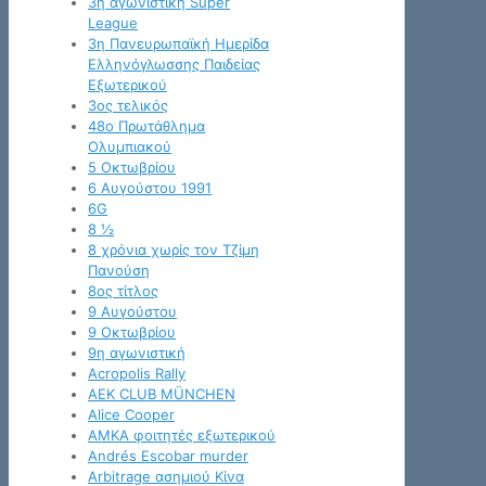
3η αγωνιστική Super
League
3η Πανευρωπαϊκή Ημερίδα
Ελληνόγλωσσης Παιδείας
Εξωτερικού
3ος τελικός
48ο Πρωτάθλημα
Ολυμπιακού
5 Οκτωβρίου
6 Αυγούστου 1991
6G
8 ½
8 χρόνια χωρίς τον Τζίμη
Πανούση
8ος τίτλος
9 Αυγούστου
9 Οκτωβρίου
9η αγωνιστική
Acropolis Rally
AEK CLUB MÜNCHEN
Alice Cooper
AMKA φοιτητές εξωτερικού
Andrés Escobar murder
Arbitrage ασημιού Κίνα