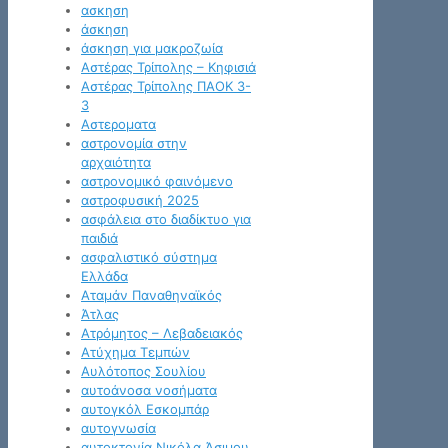
ασκηση
άσκηση
άσκηση για μακροζωία
Αστέρας Τρίπολης – Κηφισιά
Αστέρας Τρίπολης ΠΑΟΚ 3-
3
Αστεροματα
αστρονομία στην
αρχαιότητα
αστρονομικό φαινόμενο
αστροφυσική 2025
ασφάλεια στο διαδίκτυο για
παιδιά
ασφαλιστικό σύστημα
Ελλάδα
Αταμάν Παναθηναϊκός
Άτλας
Ατρόμητος – Λεβαδειακός
Ατύχημα Τεμπών
Αυλότοπος Σουλίου
αυτοάνοσα νοσήματα
αυτογκόλ Εσκομπάρ
αυτογνωσία
αυτοκτονία Νικόλα Άσιμου