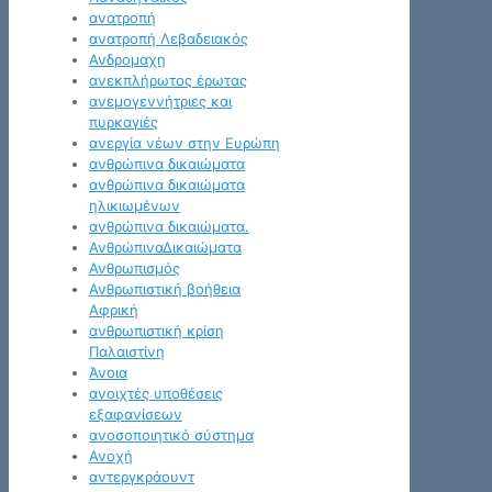
ανατροπή
ανατροπή Λεβαδειακός
Ανδρομαχη
ανεκπλήρωτος έρωτας
ανεμογεννήτριες και
πυρκαγιές
ανεργία νέων στην Ευρώπη
ανθρώπινα δικαιώματα
ανθρώπινα δικαιώματα
ηλικιωμένων
ανθρώπινα δικαιώματα.
ΑνθρώπιναΔικαιώματα
Ανθρωπισμός
Ανθρωπιστική βοήθεια
Αφρική
ανθρωπιστική κρίση
Παλαιστίνη
Άνοια
ανοιχτές υποθέσεις
εξαφανίσεων
ανοσοποιητικό σύστημα
Ανοχή
αντεργκράουντ