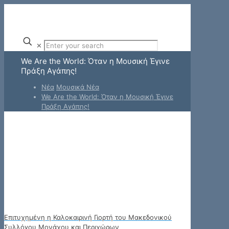
✕
We Are the World: Όταν η Μουσική Έγινε
Πράξη Αγάπης!
Νέα
Μουσικά Νέα
We Are the World: Όταν η Μουσική Έγινε
Πράξη Αγάπης!
Επιτυχημένη η Καλοκαιρινή Γιορτή του Μακεδονικού
Συλλόγου Μονάχου και Περιχώρων