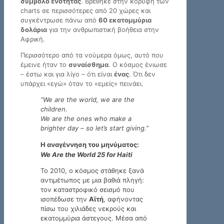
σύμβολο ενότητας
. Βρέθηκε στην κορυφή των
charts σε περισσότερες από 20 χώρες και
συγκέντρωσε πάνω από
60 εκατομμύρια
δολάρια
για την ανθρωπιστική βοήθεια στην
Αφρική.
Περισσότερο από τα νούμερα όμως, αυτό που
έμεινε ήταν το
συναίσθημα
. Ο κόσμος ένιωσε
– έστω και για λίγο – ότι είναι
ένας
. Ότι δεν
υπάρχει «εγώ» όταν το «εμείς» πεινάει.
“We are the world, we are the
children.
We are the ones who make a
brighter day – so let’s start giving.”
Η αναγέννηση του μηνύματος:
We Are the World 25 for Haiti
Το 2010, ο κόσμος στάθηκε ξανά
αντιμέτωπος με μια βαθιά πληγή:
τον καταστροφικό σεισμό που
ισοπέδωσε την
Αϊτή
, αφήνοντας
πίσω του χιλιάδες νεκρούς και
εκατομμύρια άστεγους. Μέσα από