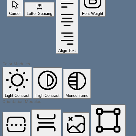
Cursor
Letter Spacing
Font Weight
Align Text
Color Modules
Light Contrast
High Contrast
Monochrome
Orientation Modules