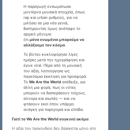
Η παραγωγή ενσωμάτωσε
μοντέρνα μουσικά στοιχεία, όπως
rap και urban ρυθμούς, για να
μιλήσει σε μια νέα γενιά,
διατηρώντας όμως ανέπαφο το
αρχικό μήνυμα:
ότι
μόνο ενωμένοι μπορούμε να
αλλάξουμε τον κόσμο
.
Το βίντεο κυκλοφόρησε λίγες
ημέρες μετά την ηχογράφηση και
έγινε viral. Πέρα από τη μουσική
του αξία, λειτούργησε ως
παγκόσμια έκκληση για προσφορά.
Το
We Are the World
απέδειξε, για
άλλη μια φορά, πως οι νότες
μπορούν να διαπεράσουν τοίχους,
σύνορα και σιωπές — και να
φτάσουν εκεί όπου υπάρχει
ανάγκη για παρηγοριά και ελπίδα.
Γιατί το We Are the World συγκινεί ακόμα
Η αξία του τραγουδιού δεν βρίσκεται μόνο στο