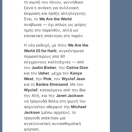
τη σιωπή του πόνου, γεννήθηκε
ξανά η ανάγκη για συλλογική
έκφραση και πράξη αλληλεγγύης.
Έτσι, το
We Are the World
αναβίωσε — όχι απλώς ως φόρος
τιμής στο παρελθόν, αλλά ως
επιτακτική απάντηση στο παρόν.
Η νέα εκδοχή, με τίτλο
We Are the
World 25 for Haiti
, συγκέντρωσε
περισσότερους από 80
σύγχρονους καλλιτέχνες — από
τον
Justin Bieber
, την
Celine Dion
και τον
Usher
, μέχρι τον
Kanye
West
, την
Pink
, τον
Wyclef Jean
και τη
Barbra Streisand
. Με τον
Wyclef
, καταγόμενο από την ίδια
την Αϊτή, και την
Janet Jackson
να τραγουδά δίπλα στη φωνή του
αείμνηστου αδερφού της
Michael
Jackson
(μέσω αρχείου), το
τραγούδι απέκτησε μια
συγκλονιστική συναισθηματική
φόρτιση.