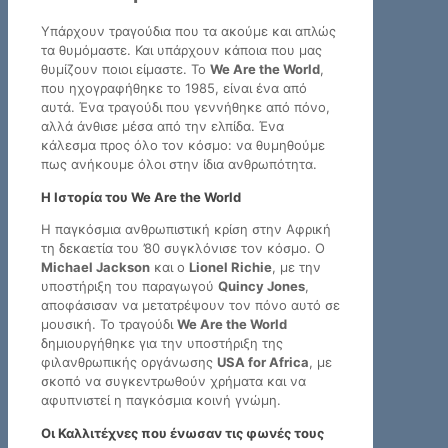
Υπάρχουν τραγούδια που τα ακούμε και απλώς
τα θυμόμαστε. Και υπάρχουν κάποια που μας
θυμίζουν ποιοι είμαστε. Το
We Are the World
,
που ηχογραφήθηκε το 1985, είναι ένα από
αυτά. Ένα τραγούδι που γεννήθηκε από πόνο,
αλλά άνθισε μέσα από την ελπίδα. Ένα
κάλεσμα προς όλο τον κόσμο: να θυμηθούμε
πως ανήκουμε όλοι στην ίδια ανθρωπότητα.
Η Ιστορία του We Are the World
Η παγκόσμια ανθρωπιστική κρίση στην Αφρική
τη δεκαετία του ’80 συγκλόνισε τον κόσμο. Ο
Michael Jackson
και ο
Lionel Richie
, με την
υποστήριξη του παραγωγού
Quincy Jones
,
αποφάσισαν να μετατρέψουν τον πόνο αυτό σε
μουσική. Το τραγούδι
We Are the World
δημιουργήθηκε για την υποστήριξη της
φιλανθρωπικής οργάνωσης
USA for Africa
, με
σκοπό να συγκεντρωθούν χρήματα και να
αφυπνιστεί η παγκόσμια κοινή γνώμη.
Οι Καλλιτέχνες που ένωσαν τις φωνές τους