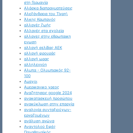
στη Γερμανία
Αλάσκα διαπραγματεύσεις
Αλεξάνδρεια του Τίγρη\
Άλκης Καμπανός
αλλαγές ζωής
Αλλαγές στα σχολεία
αλλαγες στην εθρωπαικη
ενωση
αλλαγή σελίδας ΑΕΚ
αλλαγή φρουράς
αλλαγή ωρας
αλληλεγγύη
Αλμπα - Ολυμπιακός 92-
100
Αμαχοι
Αμερικανικο χρεος
Αναζητησεις google 2024
ανακατασκευή προσώπου
ανακύκλωση στην επαρχία
αναλογία συνταξιούχων-
εργαζομένων
ανάλυση αγώνα
Αναντολού Εφές
Παναθηναϊκός