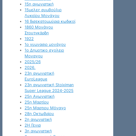
15η αγωνιστική
15μελες συμβούλιο
Λυκείου Μονάχου
16 δισεκατομμύρια κωδικοί
1860 Μονάχου
Στουτγκάρδη
1922
1ο γυμνασιο μονάχου
1ο Δημοτικο σχολειο
Μοναχου
2025/26
2026.
23η αγωνιστική
EuroLeague
23η αγωνιστική Stoiximan
Super League 2024-2025
25η Αγωνιστική
25η Μαρτίου
25η Μαρτιου Μόναχο
28η Οκτωβρίου
2η αγωνιστική
2Η Γενια
3η αγωνιστική