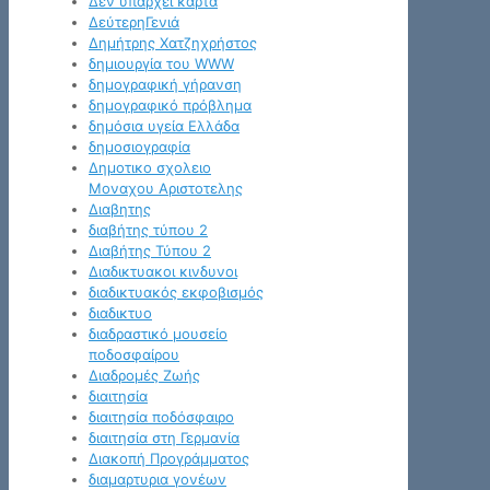
Δεν υπάρχει κάρτα
ΔεύτερηΓενιά
Δημήτρης Χατζηχρήστος
δημιουργία του WWW
δημογραφική γήρανση
δημογραφικό πρόβλημα
δημόσια υγεία Ελλάδα
δημοσιογραφία
Δημοτικο σχολειο
Μοναχου Αριστοτελης
Διαβητης
διαβήτης τύπου 2
Διαβήτης Τύπου 2
Διαδικτυακοι κινδυνοι
διαδικτυακός εκφοβισμός
διαδικτυο
διαδραστικό μουσείο
ποδοσφαίρου
Διαδρομές Ζωής
διαιτησία
διαιτησία ποδόσφαιρο
διαιτησία στη Γερμανία
Διακοπή Προγράμματος
διαμαρτυρια γονέων