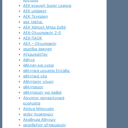
Κουτέσα
ΑΕΚ κορυφή Super League
ΑΕΚ μπάσκετ
ΑΕΚ Τενερίφη
αεκ τσέλιε.
ΑΕΚ Χάποελ Μπερ Σεβά
ΑΕΚ-Ολυμπιακός 2-0
ΑΕΚ-ΠΑΟΚ
ΑΕΛ – Ολυμπιακός
αερόβια άσκηση
Αζερμπαϊτζάν
Αθήνα
άθληση και υγεία
αθλητικά μουσεία Ελλάδα.
αθλητικά νέα
Αθλητικός νόμος
αθλητισμος
αθλητισμός για παιδιά
Αίγυπτος αρχαιολογικά
ευρήματα
Αϊτάνα Μπονμάτι
αιτίες πυρκαγιών
Ακαδημία Αθηνών
ακροδεξιός εξτρεμισμός