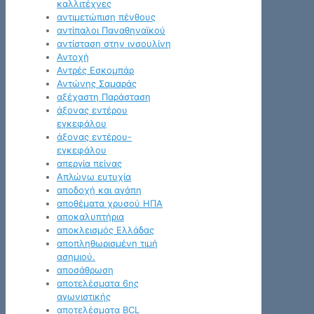
καλλιτέχνες
αντιμετώπιση πένθους
αντίπαλοι Παναθηναϊκού
αντίσταση στην ινσουλίνη
Αντοχή
Αντρές Εσκομπάρ
Αντώνης Σαμαράς
αξέχαστη Παράσταση
άξονας εντέρου
εγκεφάλου
άξονας εντέρου-
εγκεφάλου
απεργία πείνας
Απλώνω ευτυχία
αποδοχή και αγάπη
αποθέματα χρυσού ΗΠΑ
αποκαλυπτήρια
αποκλεισμός Ελλάδας
αποπληθωρισμένη τιμή
ασημιού.
αποσάθρωση
αποτελέσματα 6ης
αγωνιστικής
αποτελέσματα BCL