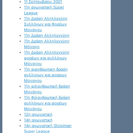
11 Σεπτεμβρίου 2001
11η αγωνιστική Super
League
11η Δράση Αληλλεγύης
Συλλόγων και Φορέων
Μονάχου
11η Δράση Αλληλεγγύης
11η Δράση Αλληλεγγύης
Μόναχο
11η Δράση Αλληλεγγύης
φορέων και συλλόγων
Μόναχου
11η φιανθρωπικη δραση
συλλογων και φορεων
Μοναχου
11η φιλανθρωπική δράση
Μονάχου
11η Φιλανθρωπική δράση
συλλόγων και φορέων
Μονάχου
12η αγωνιστική
14η αγωνιστική
14η αγωνιστική Stoiximan
Super League