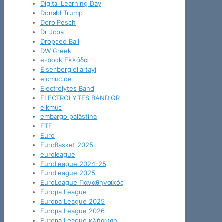
Digital Learning Day
Donald Trump
Doro Pesch
Dr Jopa
Dropped Ball
DW Greek
e-book Ελλάδα
Eisenbergiella tayi
elcmuc.de
Electrolytes Band
ELECTROLYTES BAND GR
elkmuc
embargo palästina
ETF
Euro
EuroBasket 2025
euroleague
EuroLeague 2024-25
EuroLeague 2025
EuroLeague Παναθηναϊκός
Europa League
Europa League 2025
Europa League 2026
Europa League κλήρωση