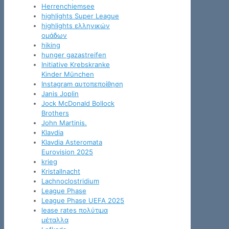
Herrenchiemsee
highlights Super League
highlights ελληνικών
ομάδων
hiking
hunger gazastreifen
Initiative Krebskranke
Kinder München
Instagram αυτοπεποίθηση
Janis Joplin
Jock McDonald Bollock
Brothers
John Martinis.
Klavdia
Klavdia Asteromata
Eurovision 2025
krieg
Kristallnacht
Lachnoclostridium
League Phase
League Phase UEFA 2025
lease rates πολύτιμα
μέταλλα