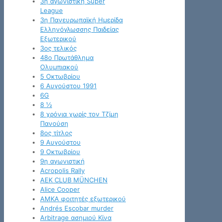
3η αγωνιστική Super
League
3η Πανευρωπαϊκή Ημερίδα
Ελληνόγλωσσης Παιδείας
Εξωτερικού
3ος τελικός
48ο Πρωτάθλημα
Ολυμπιακού
5 Οκτωβρίου
6 Αυγούστου 1991
6G
8 ½
8 χρόνια χωρίς τον Τζίμη
Πανούση
8ος τίτλος
9 Αυγούστου
9 Οκτωβρίου
9η αγωνιστική
Acropolis Rally
AEK CLUB MÜNCHEN
Alice Cooper
AMKA φοιτητές εξωτερικού
Andrés Escobar murder
Arbitrage ασημιού Κίνα