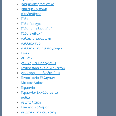
βραβεύσεις παικτών
βυθισμένη πόλη
Αλεξάνδρεια
Γάζα
Γάζα άμαχοι
Γάζα αποκλεισμός#
Γάζα εισβολή
γαλακτοπαραγωγή
γαλλικό τυρί
γαλλικός κινηματογράφος
Γέλιο
γενιά Z
γενική βαθμολογία F1
Γενικό προξενείο Μονάχου
γέννηση του διαδικτύου
Γενοκτονία Ελλήνων
Μικράς Ασίας
Γερμανία
Γερμανία-Ελλάδα με τα
πόδια
γεωπολιτική
Γεωργια Σολωμου
γεωργιος καραισκακης