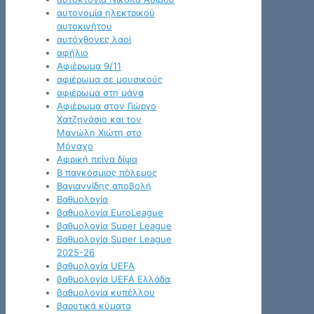
αυτονομία ηλεκτρικού
αυτοκινήτου
αυτόχθονες λαοί
αφήλιο
Αφιέρωμα 9/11
αφιέρωμα σε μουσικούς
αφιέρωμα στη μάνα
Αφιέρωμα στον Γιώργο
Χατζηνάσιο και τον
Μανώλη Χιώτη στο
Μόναχο
Αφρική πείνα δίψα
Β παγκόσμιος πόλεμος
Βαγιαννίδης αποβολή
Βαθμολογία
βαθμολογία EuroLeague
βαθμολογία Super League
Βαθμολογία Super League
2025-26
βαθμολογία UEFA
βαθμολογία UEFA Ελλάδα
βαθμολογία κυπέλλου
βαρυτικά κύματα