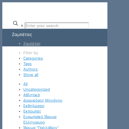
✕
Ζαμπέτας
Ζαμπέτας
Filter by
Categories
Tags
Authors
Show all
All
Uncategorized
Αθλητικά
Δορυφόρος Μονάχου
Εκδηλώσεις
Εκπομπές
Ευρωπαϊκό Ίδρυμα
Ελληνισμού
Ίδρυμα "Παλλάδιον"