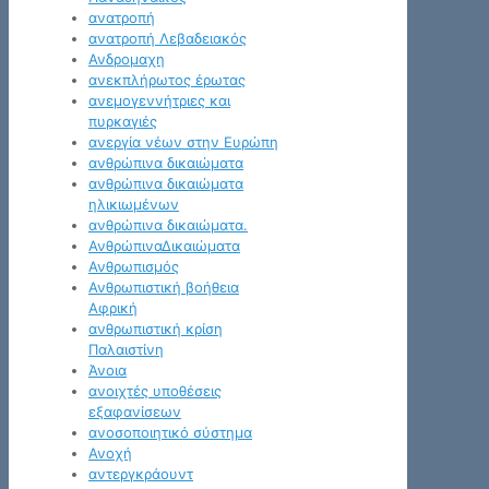
ανατροπή
ανατροπή Λεβαδειακός
Ανδρομαχη
ανεκπλήρωτος έρωτας
ανεμογεννήτριες και
πυρκαγιές
ανεργία νέων στην Ευρώπη
ανθρώπινα δικαιώματα
ανθρώπινα δικαιώματα
ηλικιωμένων
ανθρώπινα δικαιώματα.
ΑνθρώπιναΔικαιώματα
Ανθρωπισμός
Ανθρωπιστική βοήθεια
Αφρική
ανθρωπιστική κρίση
Παλαιστίνη
Άνοια
ανοιχτές υποθέσεις
εξαφανίσεων
ανοσοποιητικό σύστημα
Ανοχή
αντεργκράουντ