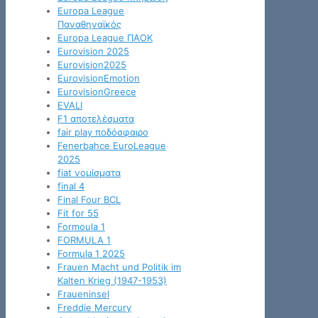
Europa League
Παναθηναϊκός
Europa League ΠΑΟΚ
Eurovision 2025
Eurovision2025
EurovisionEmotion
EurovisionGreece
EVALI
F1 αποτελέσματα
fair play ποδόσφαιρο
Fenerbahce EuroLeague
2025
fiat νομίσματα
final 4
Final Four BCL
Fit for 55
Formoula 1
FORMULA 1
Formula 1 2025
Frauen Macht und Politik im
Kalten Krieg (1947-1953)
Fraueninsel
Freddie Mercury