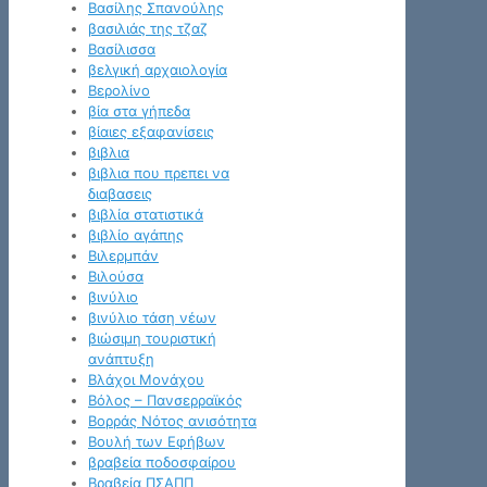
Βασίλης Σπανούλης
βασιλιάς της τζαζ
Βασίλισσα
βελγική αρχαιολογία
Βερολίνο
βία στα γήπεδα
βίαιες εξαφανίσεις
βιβλια
βιβλια που πρεπει να
διαβασεις
βιβλία στατιστικά
βιβλίο αγάπης
Βιλερμπάν
Βιλούσα
βινύλιο
βινύλιο τάση νέων
βιώσιμη τουριστική
ανάπτυξη
Βλάχοι Μονάχου
Βόλος – Πανσερραϊκός
Βορράς Νότος ανισότητα
Βουλή των Εφήβων
βραβεία ποδοσφαίρου
Βραβεία ΠΣΑΠΠ