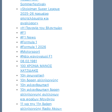
Sommerfestival»
«Stoiximan Super League
2025-26 πρεμιέρα
αποτελέσματα και
αναλύσεις»
«Η Παναγία του Βλαντιμίρ»
#F1
#F1 News
#Formula 1
#Formula 1 2026
#Motorsport
#Νέοι κανονισμοί F1
08.02.1981
100 ΧΡΟΝΙΑ ΜΑΝΟΣ
ΧΑΤΖΙΔΑΚΙΣ
10η αγωνιστική
10η δραση αλληλεγγύης
10η φιλανθρωπική
10η φιλανθρωπικη δραση
αλληλεγγυης συλλογων
και φορέων Μονάχου
11 για την 11η δράση
αλληλεγγύης Radio Akou+