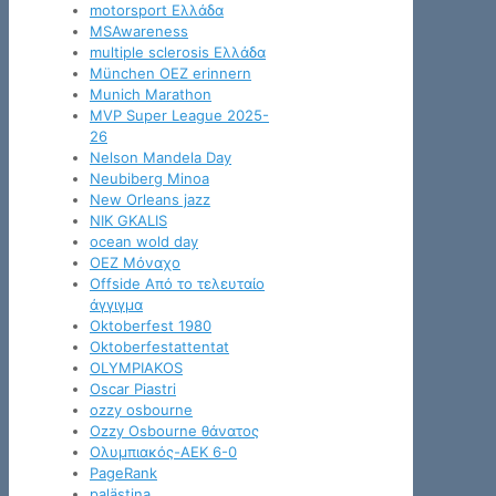
motorsport Ελλάδα
MSAwareness
multiple sclerosis Ελλάδα
München OEZ erinnern
Munich Marathon
MVP Super League 2025-
26
Nelson Mandela Day
Neubiberg Minoa
New Orleans jazz
NIK GKALIS
ocean wold day
OEZ Μόναχο
Offside Από το τελευταίο
άγγιγμα
Oktoberfest 1980
Oktoberfestattentat
OLYMPIAKOS
Oscar Piastri
ozzy osbourne
Ozzy Osbourne θάνατος
Oλυμπιακός-ΑΕΚ 6-0
PageRank
palästina