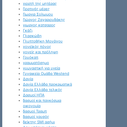
γιορτή της μητέρας
Γιορτινές μέρες
Γιωργια Σολωμου
Γιώργος Ζαχαριουδάκης
γιωργος κατσαρος
Γκάζι
Γλασκώβη
Γλυπτοθήκη Μονάχου
γονεϊκός πόνος
γονείς και πρόληψη
Γουόκαπ
γραμματόσημο
γυμναστική για υγεία
Γυναικεία Ομάδα Westend
Δανία
Δανία Ελλάδα προκριματικά
Δανία Ελλάδα τελικός
Δασμοί ΗΠΑ
δασμοί και παγκόσμια
οικονομία
δασμοί Τραμπ
δασμοί χρυσός
δείκτης SMI ασήμι