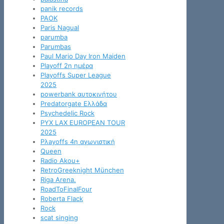
panik records
PAOK
Paris Nagual
parumba
Parumbas
Paul Mario Day Iron Maiden
Playoff 2η ημέρα
Playoffs Super League
2025
powerbank αυτοκινήτου
Predatorgate Ελλάδα
Psychedelic Rock
PYX LAX EUROPEAN TOUR
2025
Pλayoffs 4η αγωνιστική
Queen
Radio Akou+
RetroGreeknight München
Riga Arena.
RoadToFinalFour
Roberta Flack
Rock
scat singing