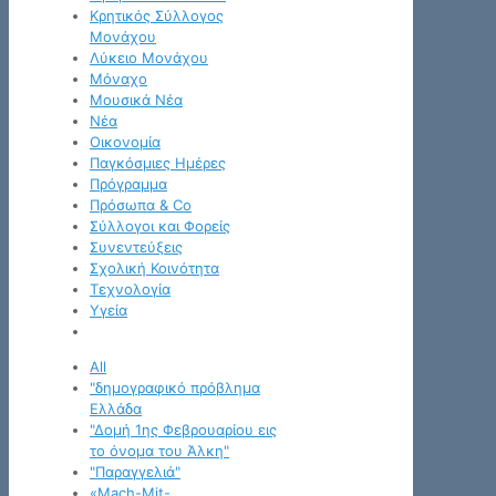
Κρητικός Σύλλογος
Μονάχου
Λύκειο Μονάχου
Μόναχο
Μουσικά Νέα
Νέα
Οικονομία
Παγκόσμιες Ημέρες
Πρόγραμμα
Πρόσωπα & Co
Σύλλογοι και Φορείς
Συνεντεύξεις
Σχολική Κοινότητα
Τεχνολογία
Υγεία
All
"δημογραφικό πρόβλημα
Ελλάδα
"Δομή 1ης Φεβρουαρίου εις
το όνομα του Άλκη"
"Παραγγελιά"
«Mach-Mit-