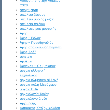
Αποφοίτησης 3ης Λυκείου
2026
αποχώρηση
απώλεια βάρους
απώλεια μυϊκής μάζας
απώλεια παιδιού
απώλειες ροκ μουσικής
Άρης
Άρης – Βόλος
Άρης – Παναθηναϊκός
Άρης αποκλεισμός Ευρώπη
Άρης Αράζ
αριστεία
Αρμενία
Άρσεναλ – Ολυμπιακός
αρχαία ελληνική
τεχνολογία
αρχαία κλιματική αλλαγή
αρχαία πόλη Μεσόγειος
αρχαίο DNA
αρχαιολογία Τροίας
αρχαιολογικά νέα
Αρχιμήδης
Ασημάκης Χατζηνικολάου