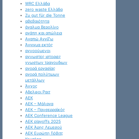
WRC Ελλάδα
zero waste Ελλάδα
Zu gut für die Tonne
αβεβαιότητα
άγαλμα Βερολίνο
αγάπη και απώλεια
Αγαπώ Αγγίζω
Άγγιγμα εκτός
αγνοούμενοι
αγνωστες ιστοριες
γνωστων τραγουδιων
αγορά εργασίας
αγορά πολύτιμων
μετάλλων
Άγχος
Αδελφοι Ραιτ
ΑΕΚ
ΑΕΚ – Μάλαγα
ΑΕΚ – Πανσερραϊκός
ΑΕΚ Conference League
ΑΕΚ playoffs 2025
ΑΕΚ Άρης Λεμεσού
ΑΕΚ Ευρώπη Γιόβιτς