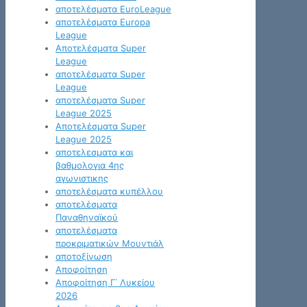
αποτελέσματα EuroLeague
αποτελέσματα Europa
League
Αποτελέσματα Super
League
αποτελέσματα Super
League
αποτελέσματα Super
League 2025
Αποτελέσματα Super
League 2025
αποτελεσματα και
βαθμολογια 4ης
αγωνιστικης
αποτελέσματα κυπέλλου
αποτελέσματα
Παναθηναϊκού
αποτελέσματα
προκριματικών Μουντιάλ
αποτοξίνωση
Αποφοίτηση
Αποφοίτηση Γ΄ Λυκείου
2026