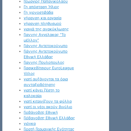
Γεωργιος Παπανικολαου
Γη απόσταση Ήλιος
Γη χιονοστιβάδα
γήρανση και εργασία
γήρανση πληθυσμού
γιαγιά της ανακύκλωσης
Γιαννης Αγγελακας "Το
μέλλον"
Γιάννης Αντετοκούνμπο
Γιάννης Αντετοκούνμπο
Εθνική Ελλάδας
Γιαννης Πουλοπουλος
Γιασικεβίτσιους EuroLeague
τίτλος
γιατί αυξάνονται τα όρια
συνταξιοδότησης
γιατί κάνει ζέστη το
καλοκαίρι
γιατί κιτρινίζουν τα φύλλα
γιατί οι νέοι ακούν βινύλιο
Γιοβάνοβιτς Εθνική
Γιόβανοβιτς Εθνική Ελλάδας
γιόγκα
Γιορτή Γερμανικής Ενότητας