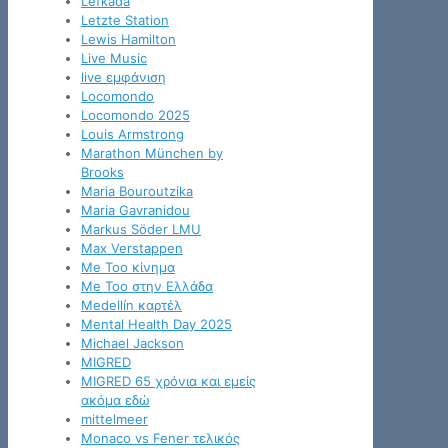
Lefkada
Letzte Station
Lewis Hamilton
Live Music
live εμφάνιση
Locomondo
Locomondo 2025
Louis Armstrong
Marathon München by
Brooks
Maria Bouroutzika
Maria Gavranidou
Markus Söder LMU
Max Verstappen
Me Too κίνημα
Me Too στην Ελλάδα
Medellín καρτέλ
Mental Health Day 2025
Michael Jackson
MIGRED
MIGRED 65 χρόνια και εμείς
ακόμα εδώ
mittelmeer
Monaco vs Fener τελικός