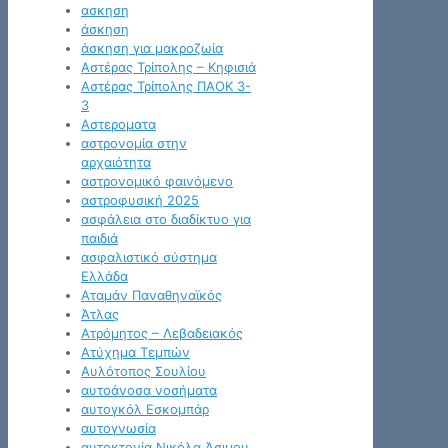
ασκηση
άσκηση
άσκηση για μακροζωία
Αστέρας Τρίπολης – Κηφισιά
Αστέρας Τρίπολης ΠΑΟΚ 3-
3
Αστεροματα
αστρονομία στην
αρχαιότητα
αστρονομικό φαινόμενο
αστροφυσική 2025
ασφάλεια στο διαδίκτυο για
παιδιά
ασφαλιστικό σύστημα
Ελλάδα
Αταμάν Παναθηναϊκός
Άτλας
Ατρόμητος – Λεβαδειακός
Ατύχημα Τεμπών
Αυλότοπος Σουλίου
αυτοάνοσα νοσήματα
αυτογκόλ Εσκομπάρ
αυτογνωσία
αυτοκτονία Νικόλα Άσιμου