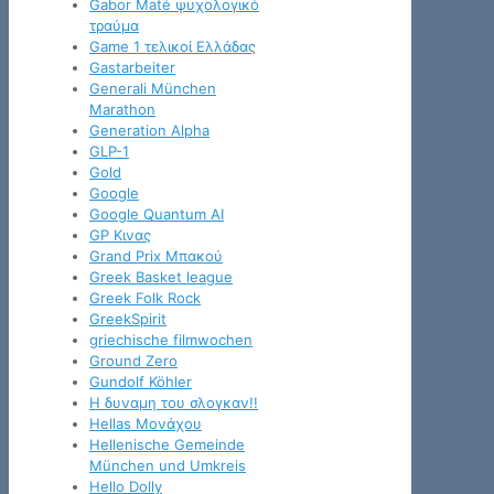
Gabor Maté ψυχολογικό
τραύμα
Game 1 τελικοί Ελλάδας
Gastarbeiter
Generali München
Marathon
Generation Alpha
GLP-1
Gold
Google
Google Quantum AI
GP Κινας
Grand Prix Μπακού
Greek Basket league
Greek Folk Rock
GreekSpirit
griechische filmwochen
Ground Zero
Gundolf Köhler
H δυναμη του σλογκαν!!
Hellas Μονάχου
Hellenische Gemeinde
München und Umkreis
Hello Dolly