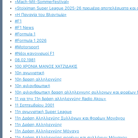
«Mach-Mit-Sommerfestival»
«Stoiximan Super League 2025-26 πρεμιέρα αποτελέσματα και 
«Η Παναγία του Βλαντιμίρ»
#F1
#F1 News
#Formula 1
#Formula 1 2026
#Motorsport
#Νέοι κανονισμοί F1
08.02.1981
100 ΧΡΟΝΙΑ ΜΑΝΟΣ ΧΑΤΖΙΔΑΚΙΣ
10η αγωνιστική
10η δραση αλληλεγγύης
10η φιλανθρωπική
10η φιλανθρωπικη δραση αλληλεγγυης συλλογων και φορέων
11 για την 11η δράση αλληλεγγύης Radio Akou+
11 Σεπτεμβρίου 2001
11η αγωνιστική Super League
11η Δράση Αληλλεγύης Συλλόγων και Φορέων Μονάχου
11η Δράση Αλληλεγγύης
11η Δράση Αλληλεγγύης Μόναχο
11η Δράση Αλληλεγγύης φορέων και συλλόγων Μόναχου