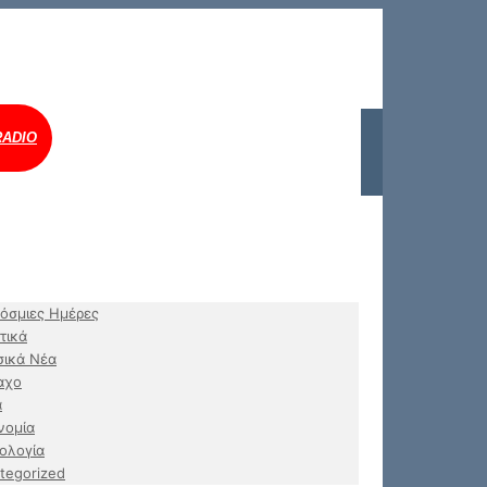
RADIO
όσμιες Ημέρες
τικά
ικά Νέα
αχο
α
νομία
ολογία
tegorized