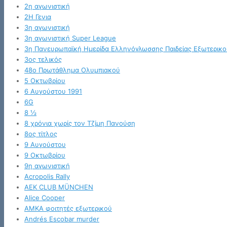
2η αγωνιστική
2Η Γενια
3η αγωνιστική
3η αγωνιστική Super League
3η Πανευρωπαϊκή Ημερίδα Ελληνόγλωσσης Παιδείας Εξωτερικο
3ος τελικός
48ο Πρωτάθλημα Ολυμπιακού
5 Οκτωβρίου
6 Αυγούστου 1991
6G
8 ½
8 χρόνια χωρίς τον Τζίμη Πανούση
8ος τίτλος
9 Αυγούστου
9 Οκτωβρίου
9η αγωνιστική
Acropolis Rally
AEK CLUB MÜNCHEN
Alice Cooper
AMKA φοιτητές εξωτερικού
Andrés Escobar murder