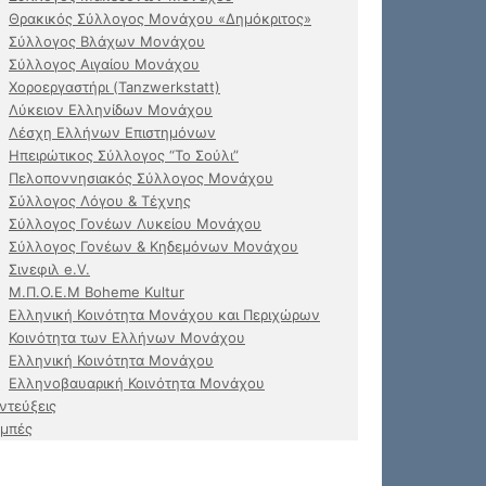
Θρακικός Σύλλογος Μονάχου «Δημόκριτος»
Σύλλογος Βλάχων Μονάχου
Σύλλογος Αιγαίου Μονάχου
Χοροεργαστήρι (Tanzwerkstatt)
Λύκειον Ελληνίδων Μονάχου
Λέσχη Ελλήνων Επιστημόνων
Ηπειρώτικος Σύλλογος “Το Σούλι”
Πελοποννησιακός Σύλλογος Μονάχου
Σύλλογος Λόγου & Τέχνης
Σύλλογος Γονέων Λυκείου Μονάχου
Σύλλογος Γονέων & Κηδεμόνων Μονάχου
Σινεφιλ e.V.
Μ.Π.Ο.Ε.Μ Boheme Kultur
Ελληνική Κοινότητα Μονάχου και Περιχώρων
Κοινότητα των Ελλήνων Μονάχου
Ελληνική Κοινότητα Μονάχου
Ελληνοβαυαρική Κοινότητα Μονάχου
ντεύξεις
μπές