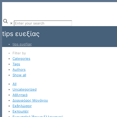
✕
tips ευεξίας
tips ευεξίας
Filter by
Categories
Tags
Authors
Show all
All
Uncategorized
Αθλητικά
Δορυφόρος Μονάχου
Εκδηλώσεις
Εκπομπές
Ευρωπαϊκό Ίδρυμα Ελληνισμού