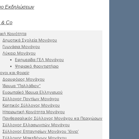
ιο Εκδηλώσεων
 & Co
ική Κοινότητα
Δημοτικά Σχολεία Μονάχου
Γυμνάσια Μονάχου
Λύκειο Μονάχου
Εφημερίδα ΓΕΛ Μονάχου
Ψηφιακό Φροντιστήριο
ογοι και Φορείς
Δορυφόρος Μονάχου
Ίδρυμα “Παλλάδιον”
Ευρωπαϊκό Ίδρυμα Ελληνισμού
Σύλλογος Ποντίων Μονάχου
Κρητικός Σύλλογος Μονάχου
Ηπειρωτική Κοινότητα Μονάχου
Πανθεσσαλικός Σύλλογος Μονάχου κα Περιχώρων
Σύλλογος Ελλασωνιτών Μονάχου
Σύλλογος Επτανησίων Μονάχου ‘Ιόνιο’
Σύλλογος Μακεδόνων Μονάχου