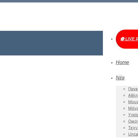
🔴 LIVE 
Home
Νέα
Παγκ
Αθλη
Μουσ
Μόν
Υγεί
Οικο
Τεχν
Unca