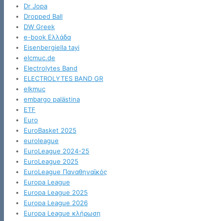
Dr Jopa
Dropped Ball
DW Greek
e-book Ελλάδα
Eisenbergiella tayi
elcmuc.de
Electrolytes Band
ELECTROLYTES BAND GR
elkmuc
embargo palästina
ETF
Euro
EuroBasket 2025
euroleague
EuroLeague 2024-25
EuroLeague 2025
EuroLeague Παναθηναϊκός
Europa League
Europa League 2025
Europa League 2026
Europa League κλήρωση