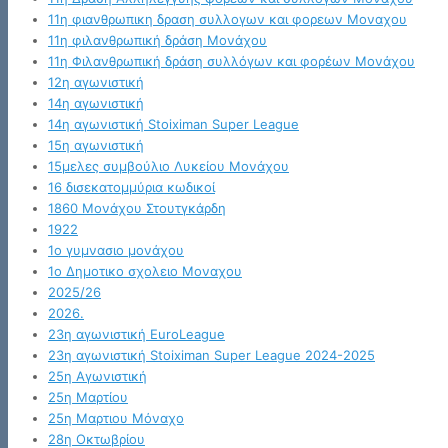
11η φιανθρωπικη δραση συλλογων και φορεων Μοναχου
11η φιλανθρωπική δράση Μονάχου
11η Φιλανθρωπική δράση συλλόγων και φορέων Μονάχου
12η αγωνιστική
14η αγωνιστική
14η αγωνιστική Stoiximan Super League
15η αγωνιστική
15μελες συμβούλιο Λυκείου Μονάχου
16 δισεκατομμύρια κωδικοί
1860 Μονάχου Στουτγκάρδη
1922
1ο γυμνασιο μονάχου
1ο Δημοτικο σχολειο Μοναχου
2025/26
2026.
23η αγωνιστική EuroLeague
23η αγωνιστική Stoiximan Super League 2024-2025
25η Αγωνιστική
25η Μαρτίου
25η Μαρτιου Μόναχο
28η Οκτωβρίου