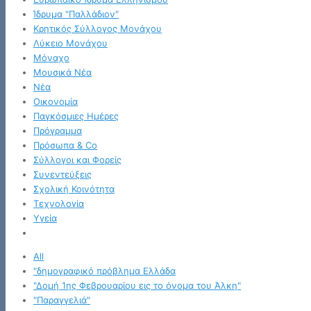
Ίδρυμα "Παλλάδιον"
Κρητικός Σύλλογος Μονάχου
Λύκειο Μονάχου
Μόναχο
Μουσικά Νέα
Νέα
Οικονομία
Παγκόσμιες Ημέρες
Πρόγραμμα
Πρόσωπα & Co
Σύλλογοι και Φορείς
Συνεντεύξεις
Σχολική Κοινότητα
Τεχνολογία
Υγεία
All
"δημογραφικό πρόβλημα Ελλάδα
"Δομή 1ης Φεβρουαρίου εις το όνομα του Άλκη"
"Παραγγελιά"