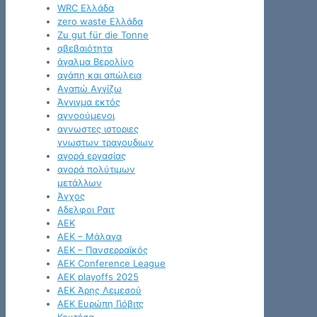
WRC Ελλάδα
zero waste Ελλάδα
Zu gut für die Tonne
αβεβαιότητα
άγαλμα Βερολίνο
αγάπη και απώλεια
Αγαπώ Αγγίζω
Άγγιγμα εκτός
αγνοούμενοι
αγνωστες ιστοριες
γνωστων τραγουδιων
αγορά εργασίας
αγορά πολύτιμων
μετάλλων
Άγχος
Αδελφοι Ραιτ
ΑΕΚ
ΑΕΚ – Μάλαγα
ΑΕΚ – Πανσερραϊκός
ΑΕΚ Conference League
ΑΕΚ playoffs 2025
ΑΕΚ Άρης Λεμεσού
ΑΕΚ Ευρώπη Γιόβιτς