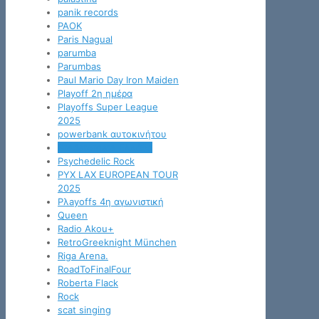
panik records
PAOK
Paris Nagual
parumba
Parumbas
Paul Mario Day Iron Maiden
Playoff 2η ημέρα
Playoffs Super League
2025
powerbank αυτοκινήτου
Predatorgate Ελλάδα
Psychedelic Rock
PYX LAX EUROPEAN TOUR
2025
Pλayoffs 4η αγωνιστική
Queen
Radio Akou+
RetroGreeknight München
Riga Arena.
RoadToFinalFour
Roberta Flack
Rock
scat singing