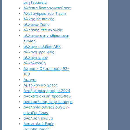
στη Γερμανία
Αλάσκα διαπραγματεύσεις
Αλεξάνδρεια του Τίγρη\
Άλκης Καμπανός
αλλαγές ζωής
Αλλαγές στα σχολεία
αλλαγες στην εθρωπαικη
ενωση
αλλαγή σελίδας ΑΕΚ
αλλαγή φρουράς
αλλαγή ωρας
αλληλεγγύη
Αλμπα - Ολυμπιακός 92-
100
Αμαχοι
Αμερικανικο χρεος
Αναζητησεις google 2024
ανακατασκευή προσώπου
ανακύκλωση στην επαρχία
αναλογία συνταξιούχων-
εργαζομένων
ανάλυση αγώνα
Αναντολού Εφές
Παναθηναϊκός