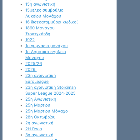
15η αγωνιστική
15μελες συμβούλιο
Λυκείου Μονάχου
16 δισεκατομμύρια κωδικοί
1860 Μονάχου
Στουτγκάρδη
1922
1ο γυμνασιο μονάχου
1ο Δημοτικο σχολειο
Μοναχου
2025/26
2026.
23η αγωνιστική
EuroLeague
23η αγωνιστική Stoiximan
Super League 2024-2025
25η Αγωνιστική
25η Μαρτίου
25η Μαρτιου Μόναχο
28η Οκτωβρίου
2η αγωνιστική
2Η Γενια
3η αγωνιστική