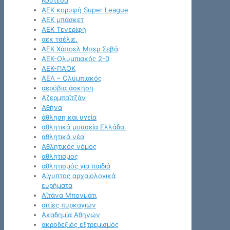
Κουτέσα
ΑΕΚ κορυφή Super League
ΑΕΚ μπάσκετ
ΑΕΚ Τενερίφη
αεκ τσέλιε.
ΑΕΚ Χάποελ Μπερ Σεβά
ΑΕΚ-Ολυμπιακός 2-0
ΑΕΚ-ΠΑΟΚ
ΑΕΛ – Ολυμπιακός
αερόβια άσκηση
Αζερμπαϊτζάν
Αθήνα
άθληση και υγεία
αθλητικά μουσεία Ελλάδα.
αθλητικά νέα
Αθλητικός νόμος
αθλητισμος
αθλητισμός για παιδιά
Αίγυπτος αρχαιολογικά
ευρήματα
Αϊτάνα Μπονμάτι
αιτίες πυρκαγιών
Ακαδημία Αθηνών
ακροδεξιός εξτρεμισμός