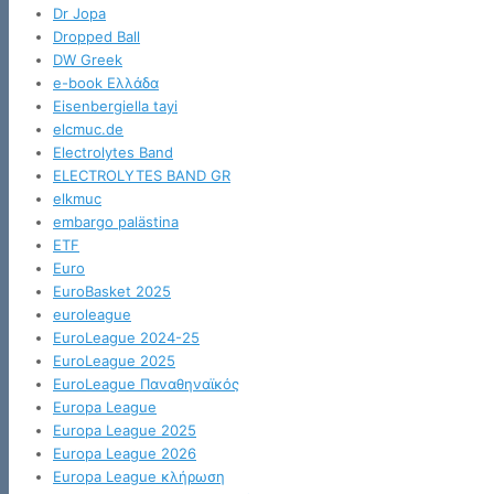
Dr Jopa
Dropped Ball
DW Greek
e-book Ελλάδα
Eisenbergiella tayi
elcmuc.de
Electrolytes Band
ELECTROLYTES BAND GR
elkmuc
embargo palästina
ETF
Euro
EuroBasket 2025
euroleague
EuroLeague 2024-25
EuroLeague 2025
EuroLeague Παναθηναϊκός
Europa League
Europa League 2025
Europa League 2026
Europa League κλήρωση