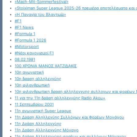
«Mach-Mit-Sommerfestival»
«Stoiximan Super League 2025-26 πρεμιέρα αποτελέσματα και 
«Η Παναγία του Βλαντιμίρ»
#F1
#F1 News
#Formula 1
#Formula 1 2026
#Motorsport
#Νέοι κανονισμοί F1
08.02.1981
100 ΧΡΟΝΙΑ ΜΑΝΟΣ ΧΑΤΖΙΔΑΚΙΣ
10η αγωνιστική
10η δραση αλληλεγγύης
10η φιλανθρωπική
10η φιλανθρωπικη δραση αλληλεγγυης συλλογων και φορέων
11 για την 11η δράση αλληλεγγύης Radio Akou+
11 Σεπτεμβρίου 2001
11η αγωνιστική Super League
11η Δράση Αληλλεγύης Συλλόγων και Φορέων Μονάχου
11η Δράση Αλληλεγγύης
11η Δράση Αλληλεγγύης Μόναχο
11η Δράση Αλληλεγγύης φορέων και συλλόγων Μόναχου