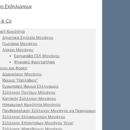
ιο Εκδηλώσεων
 & Co
ική Κοινότητα
Δημοτικά Σχολεία Μονάχου
Γυμνάσια Μονάχου
Λύκειο Μονάχου
Εφημερίδα ΓΕΛ Μονάχου
Ψηφιακό Φροντιστήριο
ογοι και Φορείς
Δορυφόρος Μονάχου
Ίδρυμα “Παλλάδιον”
Ευρωπαϊκό Ίδρυμα Ελληνισμού
Σύλλογος Ποντίων Μονάχου
Κρητικός Σύλλογος Μονάχου
Ηπειρωτική Κοινότητα Μονάχου
Πανθεσσαλικός Σύλλογος Μονάχου κα Περιχώρων
Σύλλογος Ελλασωνιτών Μονάχου
Σύλλογος Επτανησίων Μονάχου ‘Ιόνιο’
Σύλλογος Μακεδόνων Μονάχου