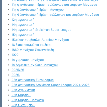
11η φιανθρωπικη δραση συλλογων και φορεων Μοναχου
11η φιλανθρωπική δράση Μονάχου
11η Φιλανθρωπική δράση συλλόγων και φορέων Μονάχου
12η αγωνιστική
14η αγωνιστική
14η αγωνιστική Stoiximan Super League
15η αγωνιστική
15μελες συμβούλιο Λυκείου Μονάχου
16 δισεκατομμύρια κωδικοί
1860 Μονάχου Στουτγκάρδη
1922
1ο γυμνασιο μονάχου
1ο Δημοτικο σχολειο Μοναχου
2025/26
2026.
23η αγωνιστική EuroLeague
23η αγωνιστική Stoiximan Super League 2024-2025
25η Αγωνιστική
25η Μαρτίου
25η Μαρτιου Μόναχο
28η Οκτωβρίου