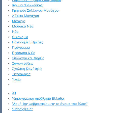
Ίδρυμα "Παλλάδιον"
Κρητικός Σύλλογος Μονάχου
Λύκειο Μονάχου
Μόναχο
Μουσικά Νέα
Νέα
Οικονομία
Παγκόσμιες Ημέρες
Πρόγραμμα
Πρόσωπα & Co
Σύλλογοι και Φορείς
Συνεντεύξεις
Σχολική Κοινότητα
Τεχνολογία
Υγεία
All
"δημογραφικό πρόβλημα Ελλάδα
"Δομή 1ης Φεβρουαρίου εις το όνομα του Άλκη"
"Παραγγελιά"