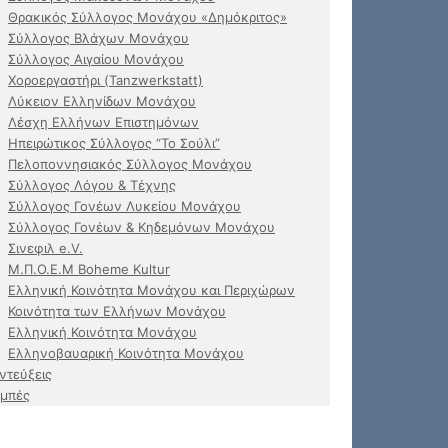
Θρακικός Σύλλογος Μονάχου «Δημόκριτος»
Σύλλογος Βλάχων Μονάχου
Σύλλογος Αιγαίου Μονάχου
Χοροεργαστήρι (Tanzwerkstatt)
Λύκειον Ελληνίδων Μονάχου
Λέσχη Ελλήνων Επιστημόνων
Ηπειρώτικος Σύλλογος “Το Σούλι”
Πελοποννησιακός Σύλλογος Μονάχου
Σύλλογος Λόγου & Τέχνης
Σύλλογος Γονέων Λυκείου Μονάχου
Σύλλογος Γονέων & Κηδεμόνων Μονάχου
Σινεφιλ e.V.
Μ.Π.Ο.Ε.Μ Boheme Kultur
Ελληνική Κοινότητα Μονάχου και Περιχώρων
Κοινότητα των Ελλήνων Μονάχου
Ελληνική Κοινότητα Μονάχου
Ελληνοβαυαρική Κοινότητα Μονάχου
ντεύξεις
μπές