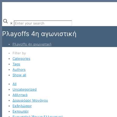
✕
Pλayoffs 4η αγωνιστική
Pλayoffs 4η αγωνιστική
Filter by
Categories
Tags
Authors
Show all
All
Uncategorized
Αθλητικά
Δορυφόρος Μονάχου
Εκδηλώσεις
Εκπομπές
Ευρωπαϊκό Ίδρυμα Ελληνισμού