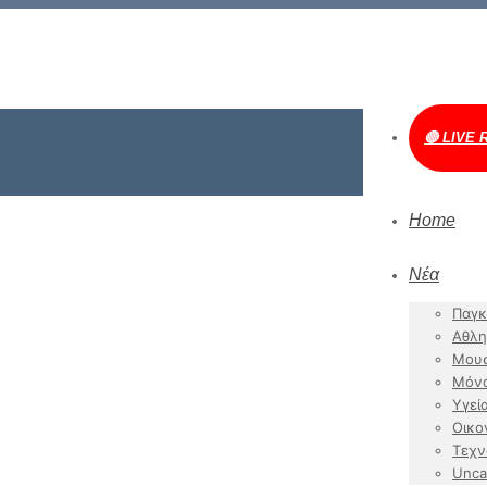
🔴 LIVE 
Home
Νέα
Παγκ
Αθλη
Μουσ
Μόν
Υγεί
Οικο
Τεχν
Unca