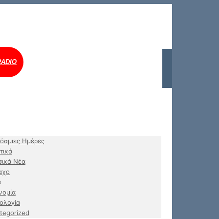
RADIO
όσμιες Ημέρες
τικά
ικά Νέα
αχο
α
νομία
ολογία
tegorized