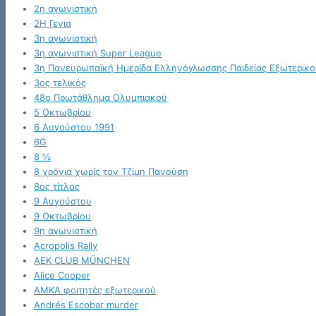
2η αγωνιστική
2Η Γενια
3η αγωνιστική
3η αγωνιστική Super League
3η Πανευρωπαϊκή Ημερίδα Ελληνόγλωσσης Παιδείας Εξωτερικο
3ος τελικός
48ο Πρωτάθλημα Ολυμπιακού
5 Οκτωβρίου
6 Αυγούστου 1991
6G
8 ½
8 χρόνια χωρίς τον Τζίμη Πανούση
8ος τίτλος
9 Αυγούστου
9 Οκτωβρίου
9η αγωνιστική
Acropolis Rally
AEK CLUB MÜNCHEN
Alice Cooper
AMKA φοιτητές εξωτερικού
Andrés Escobar murder