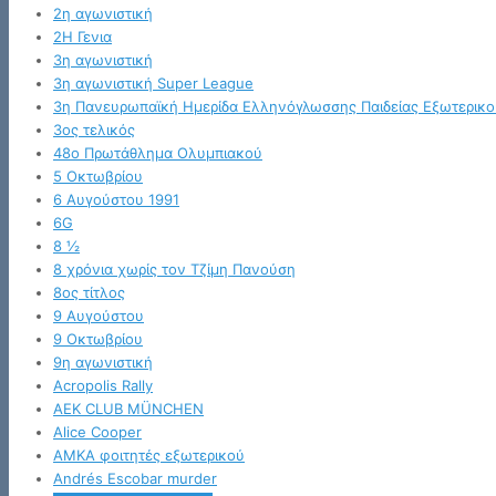
2η αγωνιστική
2Η Γενια
3η αγωνιστική
3η αγωνιστική Super League
3η Πανευρωπαϊκή Ημερίδα Ελληνόγλωσσης Παιδείας Εξωτερικο
3ος τελικός
48ο Πρωτάθλημα Ολυμπιακού
5 Οκτωβρίου
6 Αυγούστου 1991
6G
8 ½
8 χρόνια χωρίς τον Τζίμη Πανούση
8ος τίτλος
9 Αυγούστου
9 Οκτωβρίου
9η αγωνιστική
Acropolis Rally
AEK CLUB MÜNCHEN
Alice Cooper
AMKA φοιτητές εξωτερικού
Andrés Escobar murder