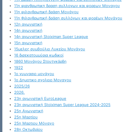
11η φιανθρωπικη δραση συλλογων και φορεων Μοναχου
11η φιλανθρωπική δράση Μονάχου
11η Φιλανθρωπική δράση συλλόγων και φορέων Μονάχου
12η αγωνιστική
14η αγωνιστική
14η αγωνιστική Stoiximan Super League
15η αγωνιστική
15μελες συμβούλιο Λυκείου Μονάχου
16 δισεκατομμύρια κωδικοί
1860 Μονάχου Στουτγκάρδη
1922
1ο γυμνασιο μονάχου
1ο Δημοτικο σχολειο Μοναχου
2025/26
2026.
23η αγωνιστική EuroLeague
23η αγωνιστική Stoiximan Super League 2024-2025
25η Αγωνιστική
25η Μαρτίου
25η Μαρτιου Μόναχο
28η Οκτωβρίου