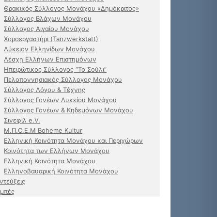
Θρακικός Σύλλογος Μονάχου «Δημόκριτος»
Σύλλογος Βλάχων Μονάχου
Σύλλογος Αιγαίου Μονάχου
Χοροεργαστήρι (Tanzwerkstatt)
Λύκειον Ελληνίδων Μονάχου
Λέσχη Ελλήνων Επιστημόνων
Ηπειρώτικος Σύλλογος “Το Σούλι”
Πελοποννησιακός Σύλλογος Μονάχου
Σύλλογος Λόγου & Τέχνης
Σύλλογος Γονέων Λυκείου Μονάχου
Σύλλογος Γονέων & Κηδεμόνων Μονάχου
Σινεφιλ e.V.
Μ.Π.Ο.Ε.Μ Boheme Kultur
Ελληνική Κοινότητα Μονάχου και Περιχώρων
Κοινότητα των Ελλήνων Μονάχου
Ελληνική Κοινότητα Μονάχου
Ελληνοβαυαρική Κοινότητα Μονάχου
ντεύξεις
μπές