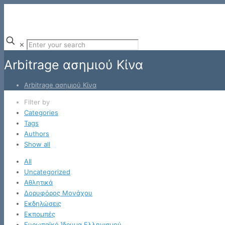
✕
Arbitrage ασημιού Κίνα
Arbitrage ασημιού Κίνα
Filter by
Categories
Tags
Authors
Show all
All
Uncategorized
Αθλητικά
Δορυφόρος Μονάχου
Εκδηλώσεις
Εκπομπές
Ευρωπαϊκό Ίδρυμα Ελληνισμού