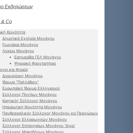
ιο Εκδηλώσεων
 & Co
ική Κοινότητα
Δημοτικά Σχολεία Μονάχου
Γυμνάσια Μονάχου
Λύκειο Μονάχου
Εφημερίδα ΓΕΛ Μονάχου
Ψηφιακό Φροντιστήριο
ογοι και Φορείς
Δορυφόρος Μονάχου
Ίδρυμα “Παλλάδιον”
Ευρωπαϊκό Ίδρυμα Ελληνισμού
Σύλλογος Ποντίων Μονάχου
Κρητικός Σύλλογος Μονάχου
Ηπειρωτική Κοινότητα Μονάχου
Πανθεσσαλικός Σύλλογος Μονάχου κα Περιχώρων
Σύλλογος Ελλασωνιτών Μονάχου
Σύλλογος Επτανησίων Μονάχου ‘Ιόνιο’
Σύλλογος Μακεδόνων Μονάχου