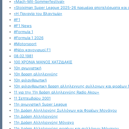
«Mach-Mit-Sommerfestival»
«Stoiximan Super League 2025-26 πρεμιέρα αποτελέσματα και 
«Η Παναγία του Βλαντιμίρ»
#F1
#F1 News
#Formula 1
#Formula 1 2026
#Motorsport
#Νέοι κανονισμοί F1
08.02.1981
100 ΧΡΟΝΙΑ ΜΑΝΟΣ ΧΑΤΖΙΔΑΚΙΣ
10η αγωνιστική
10η δραση αλληλεγγύης
10η φιλανθρωπική
10η φιλανθρωπικη δραση αλληλεγγυης συλλογων και φορέων
11 για την 11η δράση αλληλεγγύης Radio Akou+
11 Σεπτεμβρίου 2001
11η αγωνιστική Super League
11η Δράση Αληλλεγύης Συλλόγων και Φορέων Μονάχου
11η Δράση Αλληλεγγύης
11η Δράση Αλληλεγγύης Μόναχο
11η Δράση Αλληλεγγύης φορέων και συλλόγων Μόναχου