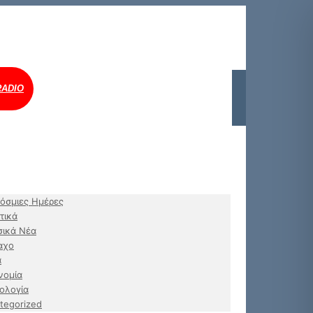
RADIO
όσμιες Ημέρες
τικά
ικά Νέα
αχο
α
νομία
ολογία
tegorized