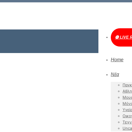
🔴 LIVE 
Home
Νέα
Παγκ
Αθλη
Μουσ
Μόν
Υγεί
Οικο
Τεχν
Unca