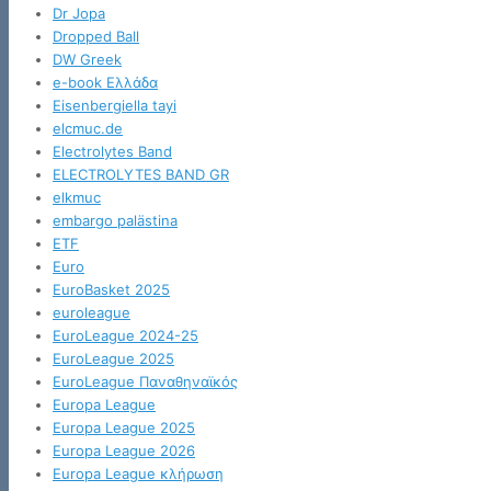
Dr Jopa
Dropped Ball
DW Greek
e-book Ελλάδα
Eisenbergiella tayi
elcmuc.de
Electrolytes Band
ELECTROLYTES BAND GR
elkmuc
embargo palästina
ETF
Euro
EuroBasket 2025
euroleague
EuroLeague 2024-25
EuroLeague 2025
EuroLeague Παναθηναϊκός
Europa League
Europa League 2025
Europa League 2026
Europa League κλήρωση