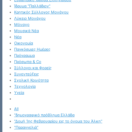
Ίδρυμα "Παλλάδιον"
Κρητικός Σύλλογος Μονάχου
Λύκειο Μονάχου
Μόναχο
Μουσικά Νέα
Νέα
Οικονομία
Παγκόσμιες Ημέρες
Πρόγραμμα
Πρόσωπα & Co
Σύλλογοι και Φορείς
Συνεντεύξεις
Σχολική Κοινότητα
Τεχνολογία
Υγεία
All
"δημογραφικό πρόβλημα Ελλάδα
"Δομή 1ης Φεβρουαρίου εις το όνομα του Άλκη"
"Παραγγελιά"