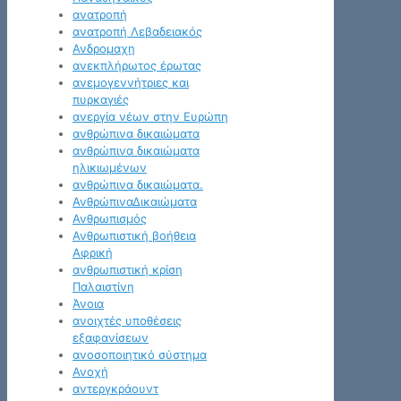
ανατροπή
ανατροπή Λεβαδειακός
Ανδρομαχη
ανεκπλήρωτος έρωτας
ανεμογεννήτριες και
πυρκαγιές
ανεργία νέων στην Ευρώπη
ανθρώπινα δικαιώματα
ανθρώπινα δικαιώματα
ηλικιωμένων
ανθρώπινα δικαιώματα.
ΑνθρώπιναΔικαιώματα
Ανθρωπισμός
Ανθρωπιστική βοήθεια
Αφρική
ανθρωπιστική κρίση
Παλαιστίνη
Άνοια
ανοιχτές υποθέσεις
εξαφανίσεων
ανοσοποιητικό σύστημα
Ανοχή
αντεργκράουντ