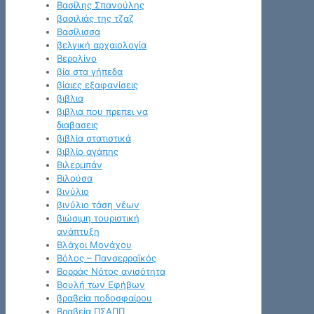
Βασίλης Σπανούλης
βασιλιάς της τζαζ
Βασίλισσα
βελγική αρχαιολογία
Βερολίνο
βία στα γήπεδα
βίαιες εξαφανίσεις
βιβλια
βιβλια που πρεπει να
διαβασεις
βιβλία στατιστικά
βιβλίο αγάπης
Βιλερμπάν
Βιλούσα
βινύλιο
βινύλιο τάση νέων
βιώσιμη τουριστική
ανάπτυξη
Βλάχοι Μονάχου
Βόλος – Πανσερραϊκός
Βορράς Νότος ανισότητα
Βουλή των Εφήβων
βραβεία ποδοσφαίρου
Βραβεία ΠΣΑΠΠ