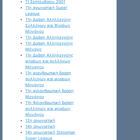
11 Σεπτεμβρίου 2001
11η αγωνιστική Super
League
11η Δράση Αληλλεγύης
Συλλόγων και Φορέων
Μονάχου
11η Δράση Αλληλεγγύης
11η Δράση Αλληλεγγύης
Μόναχο
11η Δράση Αλληλεγγύης
φορέων και συλλόγων
Μόναχου
11η φιανθρωπικη δραση
συλλογων και φορεων
Μοναχου
11η φιλανθρωπική δράση
Μονάχου
11η Φιλανθρωπική δράση
συλλόγων και φορέων
Μονάχου
12η αγωνιστική
14η αγωνιστική
14η αγωνιστική Stoiximan
Super League