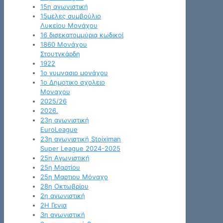
15η αγωνιστική
15μελες συμβούλιο
Λυκείου Μονάχου
16 δισεκατομμύρια κωδικοί
1860 Μονάχου
Στουτγκάρδη
1922
1ο γυμνασιο μονάχου
1ο Δημοτικο σχολειο
Μοναχου
2025/26
2026.
23η αγωνιστική
EuroLeague
23η αγωνιστική Stoiximan
Super League 2024-2025
25η Αγωνιστική
25η Μαρτίου
25η Μαρτιου Μόναχο
28η Οκτωβρίου
2η αγωνιστική
2Η Γενια
3η αγωνιστική