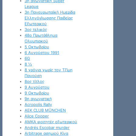
3η αγωνιστική Super
League
3η Πανευρωπαϊκή Ημερίδα
Ελληνόγλωσσης Παιδείας
Εξωτερικού
3ος τελικός
48ο Πρωτάθλημα
Ολυμπιακού
5 Οκτωβρίου
6 Αυγούστου 1991
6G
8 ½
8 χρόνια χωρίς τον Τζίμη
Πανούση
8ος τίτλος
9 Αυγούστου
9 Οκτωβρίου
9η αγωνιστική
Acropolis Rally
AEK CLUB MÜNCHEN
Alice Cooper
AMKA φοιτητές εξωτερικού
Andrés Escobar murder
Arbitrage ασημιού Κίνα