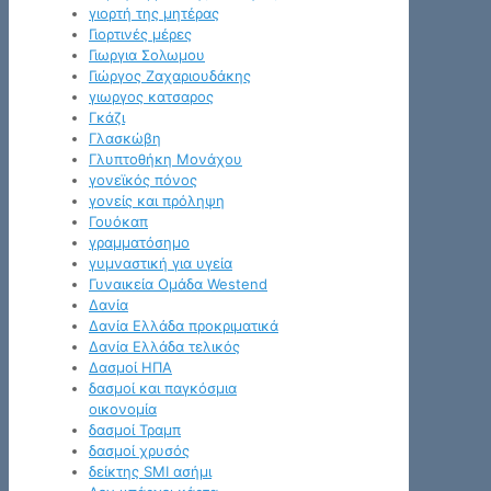
γιορτή της μητέρας
Γιορτινές μέρες
Γιωργια Σολωμου
Γιώργος Ζαχαριουδάκης
γιωργος κατσαρος
Γκάζι
Γλασκώβη
Γλυπτοθήκη Μονάχου
γονεϊκός πόνος
γονείς και πρόληψη
Γουόκαπ
γραμματόσημο
γυμναστική για υγεία
Γυναικεία Ομάδα Westend
Δανία
Δανία Ελλάδα προκριματικά
Δανία Ελλάδα τελικός
Δασμοί ΗΠΑ
δασμοί και παγκόσμια
οικονομία
δασμοί Τραμπ
δασμοί χρυσός
δείκτης SMI ασήμι