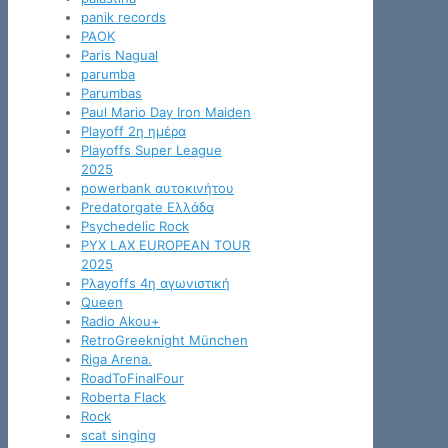
panik records
PAOK
Paris Nagual
parumba
Parumbas
Paul Mario Day Iron Maiden
Playoff 2η ημέρα
Playoffs Super League
2025
powerbank αυτοκινήτου
Predatorgate Ελλάδα
Psychedelic Rock
PYX LAX EUROPEAN TOUR
2025
Pλayoffs 4η αγωνιστική
Queen
Radio Akou+
RetroGreeknight München
Riga Arena.
RoadToFinalFour
Roberta Flack
Rock
scat singing