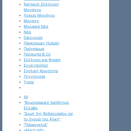
Κρητικός Σύλλογος
Μονάχου
Λύκειο Μονάχου
Μόναχο
Μουσικά Νέα
Νέα
Οικονομία
Παγκόσμιες Ημέρες
Πρόγραμμα
Πρόσωπα & Co
Σύλλογοι και Φορείς
Συνεντεύξεις
Σχολική Κοινότητα
Τεχνολογία
Υγεία
All
"δημογραφικό πρόβλημα
Ελλάδα
"Δομή 1ης Φεβρουαρίου εις
το όνομα του Άλκη"
"Παραγγελιά"
«Mach-Mit-