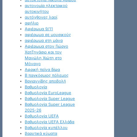
αυτονομία ηλεκτρικού
αυτοκινήτου
αυτόχθονες λαοί
αφήλιο
Αφιέρωμα 9/11
αφιέρωμα σε μουσικούς
αφιέρωμα στη μάνα
Αφιέρωμα στον Γιώργο
Χατζηνάσιο και τον
Μανώλη Χιώτη στο
Μόναχο
Αφρική πείνα δίψα
Β παγκόσμιος πόλεμος
Βαγιαννίδης αποβολή
Βαθμολογία
βαθμολογία EuroLeague
βαθμολογία Super League
Βαθμολογία Super League
2025-26
βαθμολογία UEFA
βαθμολογία UEFA Ελλάδα
βαθμολογία κυπέλλου
βαρυτικά κύματα