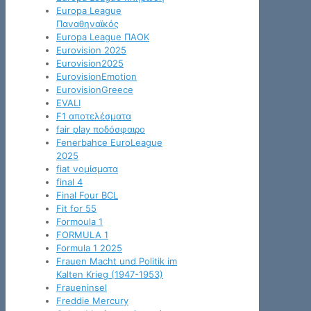
Europa League
Παναθηναϊκός
Europa League ΠΑΟΚ
Eurovision 2025
Eurovision2025
EurovisionEmotion
EurovisionGreece
EVALI
F1 αποτελέσματα
fair play ποδόσφαιρο
Fenerbahce EuroLeague
2025
fiat νομίσματα
final 4
Final Four BCL
Fit for 55
Formoula 1
FORMULA 1
Formula 1 2025
Frauen Macht und Politik im
Kalten Krieg (1947-1953)
Fraueninsel
Freddie Mercury