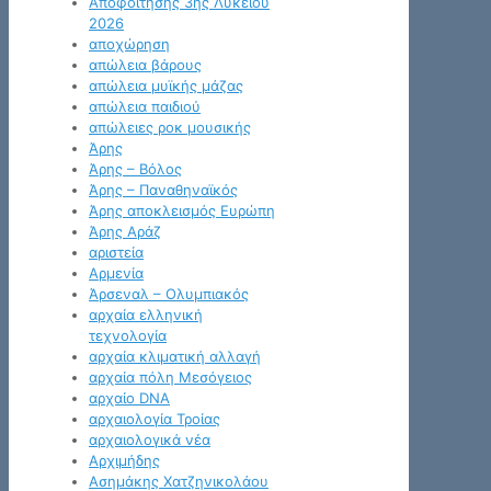
Αποφοίτησης 3ης Λυκείου
2026
αποχώρηση
απώλεια βάρους
απώλεια μυϊκής μάζας
απώλεια παιδιού
απώλειες ροκ μουσικής
Άρης
Άρης – Βόλος
Άρης – Παναθηναϊκός
Άρης αποκλεισμός Ευρώπη
Άρης Αράζ
αριστεία
Αρμενία
Άρσεναλ – Ολυμπιακός
αρχαία ελληνική
τεχνολογία
αρχαία κλιματική αλλαγή
αρχαία πόλη Μεσόγειος
αρχαίο DNA
αρχαιολογία Τροίας
αρχαιολογικά νέα
Αρχιμήδης
Ασημάκης Χατζηνικολάου