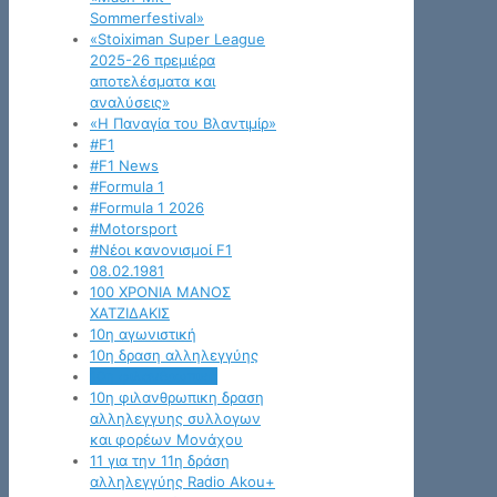
Sommerfestival»
«Stoiximan Super League
2025-26 πρεμιέρα
αποτελέσματα και
αναλύσεις»
«Η Παναγία του Βλαντιμίρ»
#F1
#F1 News
#Formula 1
#Formula 1 2026
#Motorsport
#Νέοι κανονισμοί F1
08.02.1981
100 ΧΡΟΝΙΑ ΜΑΝΟΣ
ΧΑΤΖΙΔΑΚΙΣ
10η αγωνιστική
10η δραση αλληλεγγύης
10η φιλανθρωπική
10η φιλανθρωπικη δραση
αλληλεγγυης συλλογων
και φορέων Μονάχου
11 για την 11η δράση
αλληλεγγύης Radio Akou+