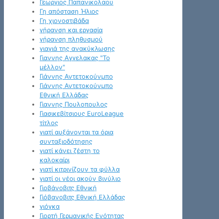
Γεωργιος Παπανικολαου
Γη απόσταση Ήλιος
Γη χιονοστιβάδα
γήρανση και εργασία
γήρανση πληθυσμού
γιαγιά της ανακύκλωσης
Γιαννης Αγγελακας "Το
μέλλον"
Γιάννης Αντετοκούνμπο
Γιάννης Αντετοκούνμπο
Εθνική Ελλάδας
Γιαννης Πουλοπουλος
Γιασικεβίτσιους EuroLeague
τίτλος
γιατί αυξάνονται τα όρια
συνταξιοδότησης
γιατί κάνει ζέστη το
καλοκαίρι
γιατί κιτρινίζουν τα φύλλα
γιατί οι νέοι ακούν βινύλιο
Γιοβάνοβιτς Εθνική
Γιόβανοβιτς Εθνική Ελλάδας
γιόγκα
Γιορτή Γερμανικής Ενότητας