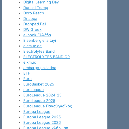
Digital Learning Day
Donald Trump
Doro Pesch
Dr Jopa
Dropped Ball
DW Greek
e-book Ελλάδα
Eisenbergiella tayi
elcmuc.de
Electrolytes Band
ELECTROLYTES BAND GR
elkmuc
embargo palästina
ETF
Euro
EuroBasket 2025
euroleague
EuroLeague 2024-25
EuroLeague 2025
EuroLeague Παναθηναϊκός
Europa League
Europa League 2025
Europa League 2026
Europa League κλήρωση