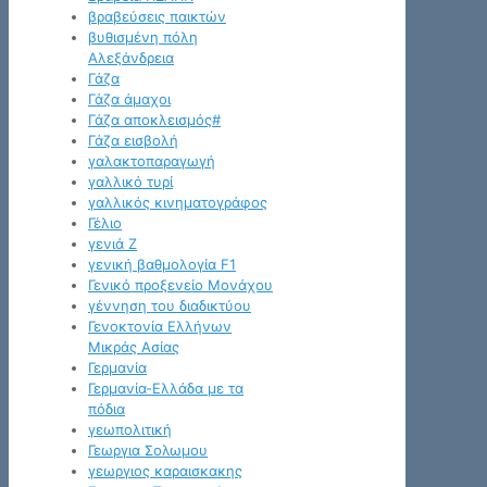
βραβεύσεις παικτών
βυθισμένη πόλη
Αλεξάνδρεια
Γάζα
Γάζα άμαχοι
Γάζα αποκλεισμός#
Γάζα εισβολή
γαλακτοπαραγωγή
γαλλικό τυρί
γαλλικός κινηματογράφος
Γέλιο
γενιά Z
γενική βαθμολογία F1
Γενικό προξενείο Μονάχου
γέννηση του διαδικτύου
Γενοκτονία Ελλήνων
Μικράς Ασίας
Γερμανία
Γερμανία-Ελλάδα με τα
πόδια
γεωπολιτική
Γεωργια Σολωμου
γεωργιος καραισκακης