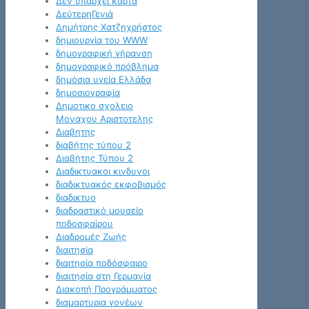
Δεν υπάρχει κάρτα
ΔεύτερηΓενιά
Δημήτρης Χατζηχρήστος
δημιουργία του WWW
δημογραφική γήρανση
δημογραφικό πρόβλημα
δημόσια υγεία Ελλάδα
δημοσιογραφία
Δημοτικο σχολειο
Μοναχου Αριστοτελης
Διαβητης
διαβήτης τύπου 2
Διαβήτης Τύπου 2
Διαδικτυακοι κινδυνοι
διαδικτυακός εκφοβισμός
διαδικτυο
διαδραστικό μουσείο
ποδοσφαίρου
Διαδρομές Ζωής
διαιτησία
διαιτησία ποδόσφαιρο
διαιτησία στη Γερμανία
Διακοπή Προγράμματος
διαμαρτυρια γονέων