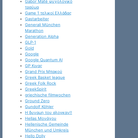
Gabor Maté ψυχολογικό
τραύμα
Game 1 τελικοί Ελλάδας
Gastarbeiter
Generali München
Marathon
Generation Alpha
GLP-1
Gold
Google
Google Quantum AI
GP Κινας
Grand Prix Μπακού
Greek Basket league
Greek Folk Rock
GreekSpirit
griechische filmwochen
Ground Zero
Gundolf Köhler
H δυναμη του σλογκαν!!
Hellas Μονάχου
Hellenische Gemeinde
München und Umkreis
Hello Dolly