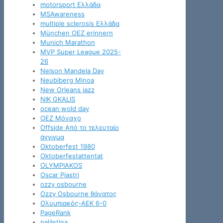
motorsport Ελλάδα
MSAwareness
multiple sclerosis Ελλάδα
München OEZ erinnern
Munich Marathon
MVP Super League 2025-
26
Nelson Mandela Day
Neubiberg Minoa
New Orleans jazz
NIK GKALIS
ocean wold day
OEZ Μόναχο
Offside Από το τελευταίο
άγγιγμα
Oktoberfest 1980
Oktoberfestattentat
OLYMPIAKOS
Oscar Piastri
ozzy osbourne
Ozzy Osbourne θάνατος
Oλυμπιακός-ΑΕΚ 6-0
PageRank
palästina