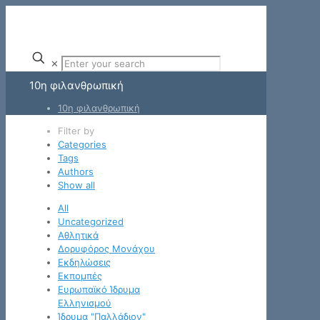
✕
10η φιλανθρωπική
10η φιλανθρωπική
Filter by
Categories
Tags
Authors
Show all
All
Uncategorized
Αθλητικά
Δορυφόρος Μονάχου
Εκδηλώσεις
Εκπομπές
Ευρωπαϊκό Ίδρυμα
Ελληνισμού
Ίδρυμα "Παλλάδιον"