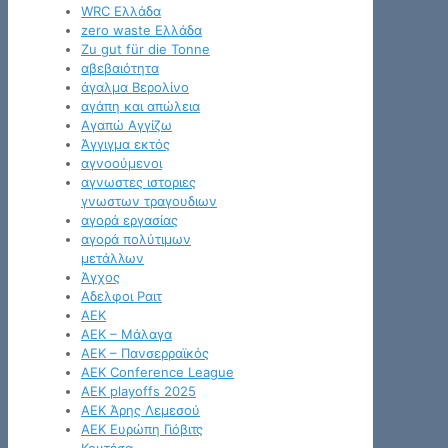
WRC Ελλάδα
zero waste Ελλάδα
Zu gut für die Tonne
αβεβαιότητα
άγαλμα Βερολίνο
αγάπη και απώλεια
Αγαπώ Αγγίζω
Άγγιγμα εκτός
αγνοούμενοι
αγνωστες ιστοριες
γνωστων τραγουδιων
αγορά εργασίας
αγορά πολύτιμων
μετάλλων
Άγχος
Αδελφοι Ραιτ
ΑΕΚ
ΑΕΚ – Μάλαγα
ΑΕΚ – Πανσερραϊκός
ΑΕΚ Conference League
ΑΕΚ playoffs 2025
ΑΕΚ Άρης Λεμεσού
ΑΕΚ Ευρώπη Γιόβιτς