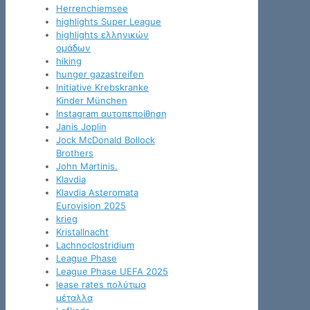
Herrenchiemsee
highlights Super League
highlights ελληνικών
ομάδων
hiking
hunger gazastreifen
Initiative Krebskranke
Kinder München
Instagram αυτοπεποίθηση
Janis Joplin
Jock McDonald Bollock
Brothers
John Martinis.
Klavdia
Klavdia Asteromata
Eurovision 2025
krieg
Kristallnacht
Lachnoclostridium
League Phase
League Phase UEFA 2025
lease rates πολύτιμα
μέταλλα