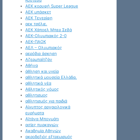
Κουτέσα
ΑΕΚ κορυφή Super League
ΑΕΚ μπάσκετ
ΑΕΚ Τενερίφη
αεκ τσέλιε.
ΑΕΚ Χάποελ Μπερ Σεβά
ΑΕΚ-Ολυμπιακός 2-0
ΑΕΚ-ΠΑΟΚ
ΑΕΛ – Ολυμπιακός
αερόβια άσκηση
Αζερμπαϊτζάν
Αθήνα
άθληση και υγεία
αθλητικά μουσεία Ελλάδα.
αθλητικά νέα
Αθλητικός νόμος
αθλητισμος
αθλητισμός για παιδιά
Αίγυπτος αρχαιολογικά
ευρήματα
Αϊτάνα Μπονμάτι
αιτίες πυρκαγιών
Ακαδημία Αθηνών
ακροδεξιός εξτρεμισμός