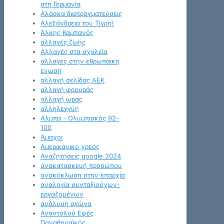
στη Γερμανία
Αλάσκα διαπραγματεύσεις
Αλεξάνδρεια του Τίγρη\
Άλκης Καμπανός
αλλαγές ζωής
Αλλαγές στα σχολεία
αλλαγες στην εθρωπαικη
ενωση
αλλαγή σελίδας ΑΕΚ
αλλαγή φρουράς
αλλαγή ωρας
αλληλεγγύη
Αλμπα - Ολυμπιακός 92-
100
Αμαχοι
Αμερικανικο χρεος
Αναζητησεις google 2024
ανακατασκευή προσώπου
ανακύκλωση στην επαρχία
αναλογία συνταξιούχων-
εργαζομένων
ανάλυση αγώνα
Αναντολού Εφές
Παναθηναϊκός