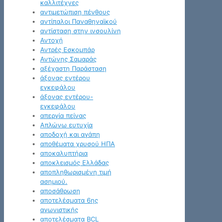
καλλιτέχνες
αντιμετώπιση πένθους
αντίπαλοι Παναθηναϊκού
αντίσταση στην ινσουλίνη
Αντοχή
Αντρές Εσκομπάρ
Αντώνης Σαμαράς
αξέχαστη Παράσταση
άξονας εντέρου
εγκεφάλου
άξονας εντέρου-
εγκεφάλου
απεργία πείνας
Απλώνω ευτυχία
αποδοχή και αγάπη
αποθέματα χρυσού ΗΠΑ
αποκαλυπτήρια
αποκλεισμός Ελλάδας
αποπληθωρισμένη τιμή
ασημιού.
αποσάθρωση
αποτελέσματα 6ης
αγωνιστικής
αποτελέσματα BCL