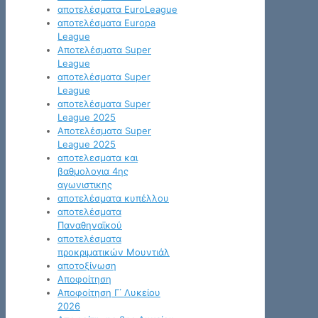
αποτελέσματα EuroLeague
αποτελέσματα Europa
League
Αποτελέσματα Super
League
αποτελέσματα Super
League
αποτελέσματα Super
League 2025
Αποτελέσματα Super
League 2025
αποτελεσματα και
βαθμολογια 4ης
αγωνιστικης
αποτελέσματα κυπέλλου
αποτελέσματα
Παναθηναϊκού
αποτελέσματα
προκριματικών Μουντιάλ
αποτοξίνωση
Αποφοίτηση
Αποφοίτηση Γ΄ Λυκείου
2026