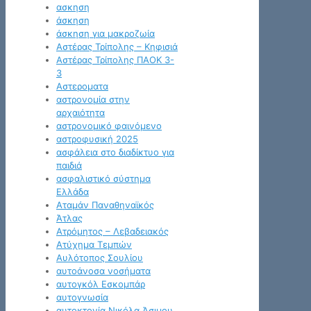
ασκηση
άσκηση
άσκηση για μακροζωία
Αστέρας Τρίπολης – Κηφισιά
Αστέρας Τρίπολης ΠΑΟΚ 3-
3
Αστεροματα
αστρονομία στην
αρχαιότητα
αστρονομικό φαινόμενο
αστροφυσική 2025
ασφάλεια στο διαδίκτυο για
παιδιά
ασφαλιστικό σύστημα
Ελλάδα
Αταμάν Παναθηναϊκός
Άτλας
Ατρόμητος – Λεβαδειακός
Ατύχημα Τεμπών
Αυλότοπος Σουλίου
αυτοάνοσα νοσήματα
αυτογκόλ Εσκομπάρ
αυτογνωσία
αυτοκτονία Νικόλα Άσιμου