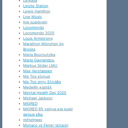
Lefkada
Letzte Station
Lewis Hamilton
Live Music
live εμφάνιση
Locomondo
Locomondo 2025
Louis Armstrong
Marathon München by
Brooks
Maria Bouroutzika
Maria Gavranidou
Markus Söder LMU
Max Verstappen
Me Too κίνημα
Me Too στην Ελλάδα
Medellín καρτέλ
Mental Health Day 2025
Michael Jackson
MIGRED
MIGRED 65 χρόνια και εμείς
ακόμα εδώ
mittelmeer
Monaco vs Fener τελικός