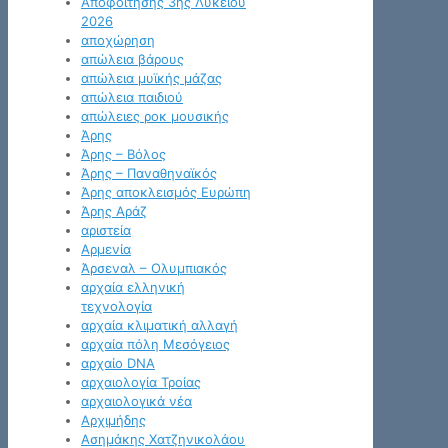
Αποφοίτησης 3ης Λυκείου
2026
αποχώρηση
απώλεια βάρους
απώλεια μυϊκής μάζας
απώλεια παιδιού
απώλειες ροκ μουσικής
Άρης
Άρης – Βόλος
Άρης – Παναθηναϊκός
Άρης αποκλεισμός Ευρώπη
Άρης Αράζ
αριστεία
Αρμενία
Άρσεναλ – Ολυμπιακός
αρχαία ελληνική
τεχνολογία
αρχαία κλιματική αλλαγή
αρχαία πόλη Μεσόγειος
αρχαίο DNA
αρχαιολογία Τροίας
αρχαιολογικά νέα
Αρχιμήδης
Ασημάκης Χατζηνικολάου