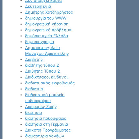
Δεν υπάρχει κάρτα
ΔεύτερηΓενιά
Δημήτρης Χατζηχρήστος
δημιουργία του WWW
δημογραφική γήρανση
δημογραφικό πρόβλημα
δημόσια υγεία Ελλάδα
δημοσιογραφία
Δημοτικο σχολειο
Μοναχου Αριστοτελης
Διαβητης
διαβήτης τύπου 2
Διαβήτης Τύπου 2
Διαδικτυακοι κινδυνοι
διαδικτυακός εκφοβισμός
διαδικτυο
διαδραστικό μουσείο
ποδοσφαίρου
Διαδρομές Ζωής
διαιτησία
διαιτησία ποδόσφαιρο
διαιτησία στη Γερμανία
Διακοπή Προγράμματος
διαμαρτυρια γονέων