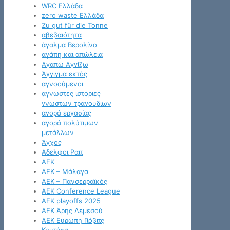
WRC Ελλάδα
zero waste Ελλάδα
Zu gut für die Tonne
αβεβαιότητα
άγαλμα Βερολίνο
αγάπη και απώλεια
Αγαπώ Αγγίζω
Άγγιγμα εκτός
αγνοούμενοι
αγνωστες ιστοριες
γνωστων τραγουδιων
αγορά εργασίας
αγορά πολύτιμων
μετάλλων
Άγχος
Αδελφοι Ραιτ
ΑΕΚ
ΑΕΚ – Μάλαγα
ΑΕΚ – Πανσερραϊκός
ΑΕΚ Conference League
ΑΕΚ playoffs 2025
ΑΕΚ Άρης Λεμεσού
ΑΕΚ Ευρώπη Γιόβιτς