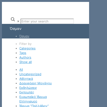
✕
Όσμαν
Όσμαν
Filter by
Categories
Tags
Authors
Show all
All
Uncategorized
Αθλητικά
Δορυφόρος Μονάχου
Εκδηλώσεις
Εκπομπές
Ευρωπαϊκό Ίδρυμα
Ελληνισμού
Ίδρυμα "Παλλάδιον"