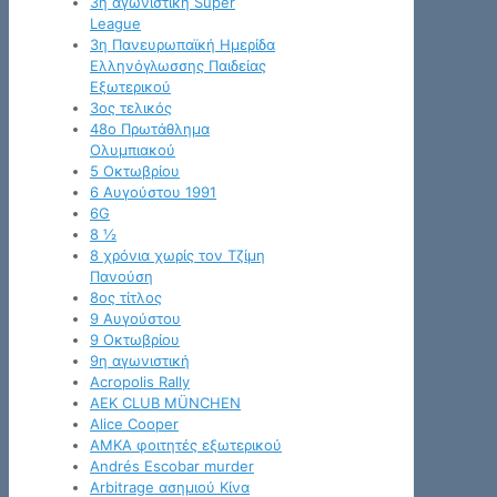
3η αγωνιστική Super
League
3η Πανευρωπαϊκή Ημερίδα
Ελληνόγλωσσης Παιδείας
Εξωτερικού
3ος τελικός
48ο Πρωτάθλημα
Ολυμπιακού
5 Οκτωβρίου
6 Αυγούστου 1991
6G
8 ½
8 χρόνια χωρίς τον Τζίμη
Πανούση
8ος τίτλος
9 Αυγούστου
9 Οκτωβρίου
9η αγωνιστική
Acropolis Rally
AEK CLUB MÜNCHEN
Alice Cooper
AMKA φοιτητές εξωτερικού
Andrés Escobar murder
Arbitrage ασημιού Κίνα