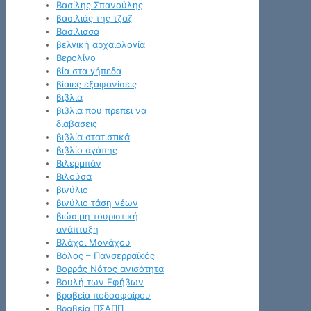
Βασίλης Σπανούλης
βασιλιάς της τζαζ
Βασίλισσα
βελγική αρχαιολογία
Βερολίνο
βία στα γήπεδα
βίαιες εξαφανίσεις
βιβλια
βιβλια που πρεπει να
διαβασεις
βιβλία στατιστικά
βιβλίο αγάπης
Βιλερμπάν
Βιλούσα
βινύλιο
βινύλιο τάση νέων
βιώσιμη τουριστική
ανάπτυξη
Βλάχοι Μονάχου
Βόλος – Πανσερραϊκός
Βορράς Νότος ανισότητα
Βουλή των Εφήβων
βραβεία ποδοσφαίρου
Βραβεία ΠΣΑΠΠ