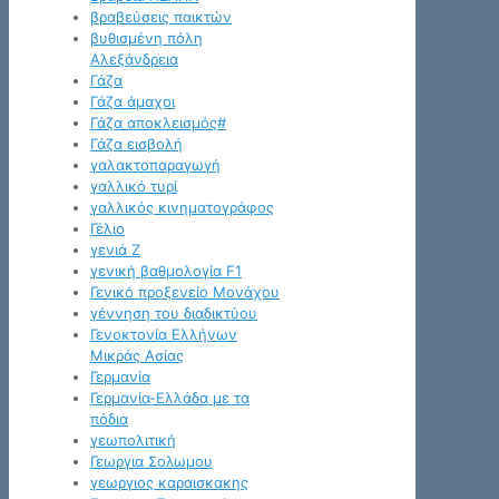
βραβεύσεις παικτών
βυθισμένη πόλη
Αλεξάνδρεια
Γάζα
Γάζα άμαχοι
Γάζα αποκλεισμός#
Γάζα εισβολή
γαλακτοπαραγωγή
γαλλικό τυρί
γαλλικός κινηματογράφος
Γέλιο
γενιά Z
γενική βαθμολογία F1
Γενικό προξενείο Μονάχου
γέννηση του διαδικτύου
Γενοκτονία Ελλήνων
Μικράς Ασίας
Γερμανία
Γερμανία-Ελλάδα με τα
πόδια
γεωπολιτική
Γεωργια Σολωμου
γεωργιος καραισκακης