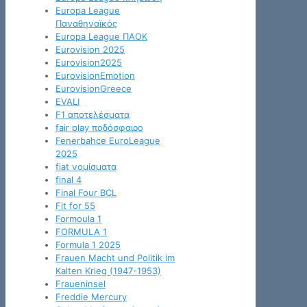
Europa League
Παναθηναϊκός
Europa League ΠΑΟΚ
Eurovision 2025
Eurovision2025
EurovisionEmotion
EurovisionGreece
EVALI
F1 αποτελέσματα
fair play ποδόσφαιρο
Fenerbahce EuroLeague
2025
fiat νομίσματα
final 4
Final Four BCL
Fit for 55
Formoula 1
FORMULA 1
Formula 1 2025
Frauen Macht und Politik im
Kalten Krieg (1947-1953)
Fraueninsel
Freddie Mercury