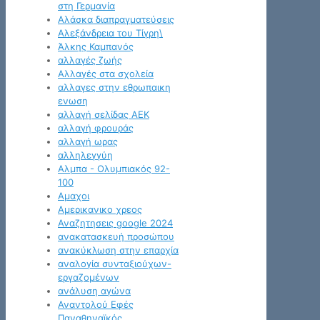
στη Γερμανία
Αλάσκα διαπραγματεύσεις
Αλεξάνδρεια του Τίγρη\
Άλκης Καμπανός
αλλαγές ζωής
Αλλαγές στα σχολεία
αλλαγες στην εθρωπαικη
ενωση
αλλαγή σελίδας ΑΕΚ
αλλαγή φρουράς
αλλαγή ωρας
αλληλεγγύη
Αλμπα - Ολυμπιακός 92-
100
Αμαχοι
Αμερικανικο χρεος
Αναζητησεις google 2024
ανακατασκευή προσώπου
ανακύκλωση στην επαρχία
αναλογία συνταξιούχων-
εργαζομένων
ανάλυση αγώνα
Αναντολού Εφές
Παναθηναϊκός