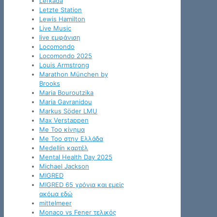
Lefkada
Letzte Station
Lewis Hamilton
Live Music
live εμφάνιση
Locomondo
Locomondo 2025
Louis Armstrong
Marathon München by
Brooks
Maria Bouroutzika
Maria Gavranidou
Markus Söder LMU
Max Verstappen
Me Too κίνημα
Me Too στην Ελλάδα
Medellín καρτέλ
Mental Health Day 2025
Michael Jackson
MIGRED
MIGRED 65 χρόνια και εμείς
ακόμα εδώ
mittelmeer
Monaco vs Fener τελικός