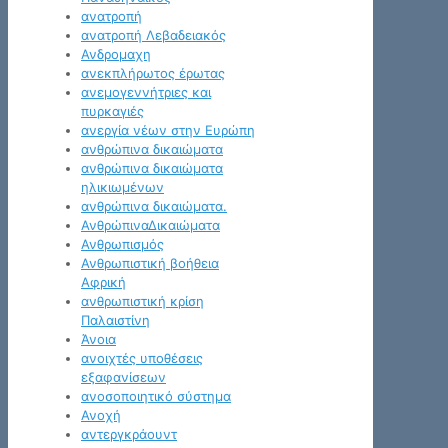
ανατροπή
ανατροπή Λεβαδειακός
Ανδρομαχη
ανεκπλήρωτος έρωτας
ανεμογεννήτριες και
πυρκαγιές
ανεργία νέων στην Ευρώπη
ανθρώπινα δικαιώματα
ανθρώπινα δικαιώματα
ηλικιωμένων
ανθρώπινα δικαιώματα.
ΑνθρώπιναΔικαιώματα
Ανθρωπισμός
Ανθρωπιστική βοήθεια
Αφρική
ανθρωπιστική κρίση
Παλαιστίνη
Άνοια
ανοιχτές υποθέσεις
εξαφανίσεων
ανοσοποιητικό σύστημα
Ανοχή
αντεργκράουντ