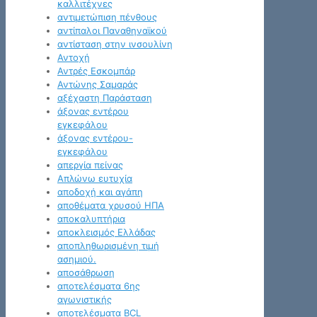
καλλιτέχνες
αντιμετώπιση πένθους
αντίπαλοι Παναθηναϊκού
αντίσταση στην ινσουλίνη
Αντοχή
Αντρές Εσκομπάρ
Αντώνης Σαμαράς
αξέχαστη Παράσταση
άξονας εντέρου
εγκεφάλου
άξονας εντέρου-
εγκεφάλου
απεργία πείνας
Απλώνω ευτυχία
αποδοχή και αγάπη
αποθέματα χρυσού ΗΠΑ
αποκαλυπτήρια
αποκλεισμός Ελλάδας
αποπληθωρισμένη τιμή
ασημιού.
αποσάθρωση
αποτελέσματα 6ης
αγωνιστικής
αποτελέσματα BCL