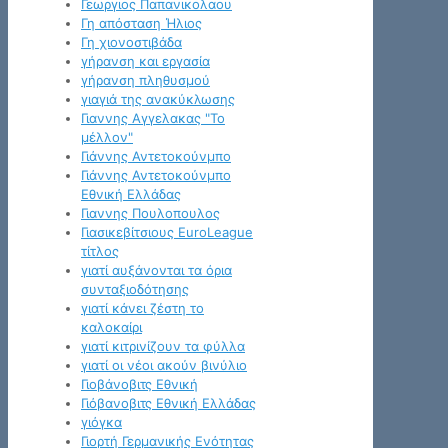
Γεωργιος Παπανικολαου
Γη απόσταση Ήλιος
Γη χιονοστιβάδα
γήρανση και εργασία
γήρανση πληθυσμού
γιαγιά της ανακύκλωσης
Γιαννης Αγγελακας "Το
μέλλον"
Γιάννης Αντετοκούνμπο
Γιάννης Αντετοκούνμπο
Εθνική Ελλάδας
Γιαννης Πουλοπουλος
Γιασικεβίτσιους EuroLeague
τίτλος
γιατί αυξάνονται τα όρια
συνταξιοδότησης
γιατί κάνει ζέστη το
καλοκαίρι
γιατί κιτρινίζουν τα φύλλα
γιατί οι νέοι ακούν βινύλιο
Γιοβάνοβιτς Εθνική
Γιόβανοβιτς Εθνική Ελλάδας
γιόγκα
Γιορτή Γερμανικής Ενότητας