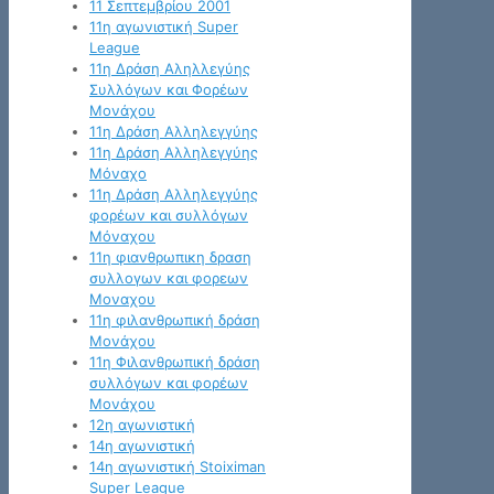
11 Σεπτεμβρίου 2001
11η αγωνιστική Super
League
11η Δράση Αληλλεγύης
Συλλόγων και Φορέων
Μονάχου
11η Δράση Αλληλεγγύης
11η Δράση Αλληλεγγύης
Μόναχο
11η Δράση Αλληλεγγύης
φορέων και συλλόγων
Μόναχου
11η φιανθρωπικη δραση
συλλογων και φορεων
Μοναχου
11η φιλανθρωπική δράση
Μονάχου
11η Φιλανθρωπική δράση
συλλόγων και φορέων
Μονάχου
12η αγωνιστική
14η αγωνιστική
14η αγωνιστική Stoiximan
Super League