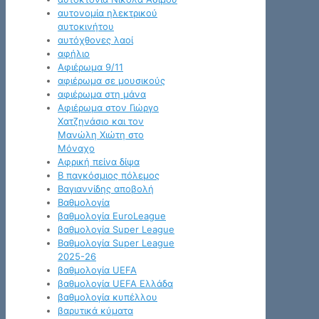
αυτονομία ηλεκτρικού
αυτοκινήτου
αυτόχθονες λαοί
αφήλιο
Αφιέρωμα 9/11
αφιέρωμα σε μουσικούς
αφιέρωμα στη μάνα
Αφιέρωμα στον Γιώργο
Χατζηνάσιο και τον
Μανώλη Χιώτη στο
Μόναχο
Αφρική πείνα δίψα
Β παγκόσμιος πόλεμος
Βαγιαννίδης αποβολή
Βαθμολογία
βαθμολογία EuroLeague
βαθμολογία Super League
Βαθμολογία Super League
2025-26
βαθμολογία UEFA
βαθμολογία UEFA Ελλάδα
βαθμολογία κυπέλλου
βαρυτικά κύματα