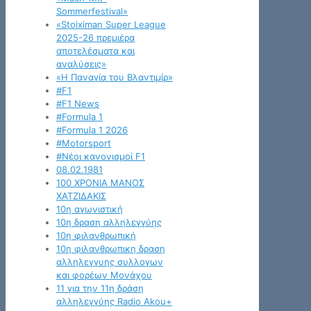
Sommerfestival»
«Stoiximan Super League
2025-26 πρεμιέρα
αποτελέσματα και
αναλύσεις»
«Η Παναγία του Βλαντιμίρ»
#F1
#F1 News
#Formula 1
#Formula 1 2026
#Motorsport
#Νέοι κανονισμοί F1
08.02.1981
100 ΧΡΟΝΙΑ ΜΑΝΟΣ
ΧΑΤΖΙΔΑΚΙΣ
10η αγωνιστική
10η δραση αλληλεγγύης
10η φιλανθρωπική
10η φιλανθρωπικη δραση
αλληλεγγυης συλλογων
και φορέων Μονάχου
11 για την 11η δράση
αλληλεγγύης Radio Akou+