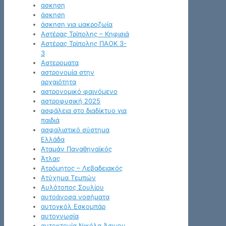
ασκηση
άσκηση
άσκηση για μακροζωία
Αστέρας Τρίπολης – Κηφισιά
Αστέρας Τρίπολης ΠΑΟΚ 3-
3
Αστεροματα
αστρονομία στην
αρχαιότητα
αστρονομικό φαινόμενο
αστροφυσική 2025
ασφάλεια στο διαδίκτυο για
παιδιά
ασφαλιστικό σύστημα
Ελλάδα
Αταμάν Παναθηναϊκός
Άτλας
Ατρόμητος – Λεβαδειακός
Ατύχημα Τεμπών
Αυλότοπος Σουλίου
αυτοάνοσα νοσήματα
αυτογκόλ Εσκομπάρ
αυτογνωσία
αυτοκτονία Νικόλα Άσιμου