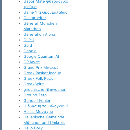
Gabor Maté ψυχολογικό
τραύμα
Game 1 τελικοί Ελλάδας
Gastarbeiter
Generali München
Marathon
Generation Alpha
GLP-1
Gold
Google
Google Quantum AI
GP Κινας
Grand Prix Μπακού
Greek Basket league
Greek Folk Rock
GreekSpirit
griechische filmwochen
Ground Zero
Gundolf Köhler
H δυναμη του σλογκαν!!
Hellas Μονάχου
Hellenische Gemeinde
München und Umkreis
Hello Dolly