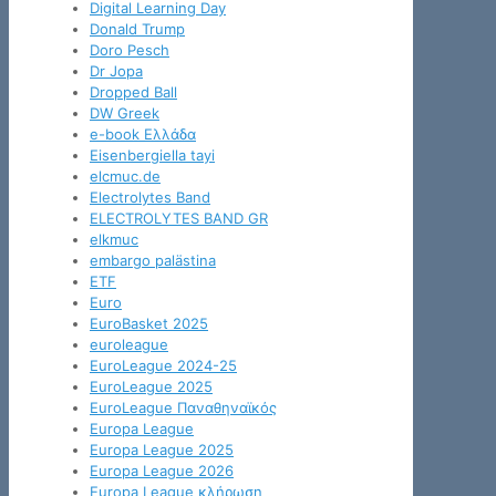
Digital Learning Day
Donald Trump
Doro Pesch
Dr Jopa
Dropped Ball
DW Greek
e-book Ελλάδα
Eisenbergiella tayi
elcmuc.de
Electrolytes Band
ELECTROLYTES BAND GR
elkmuc
embargo palästina
ETF
Euro
EuroBasket 2025
euroleague
EuroLeague 2024-25
EuroLeague 2025
EuroLeague Παναθηναϊκός
Europa League
Europa League 2025
Europa League 2026
Europa League κλήρωση