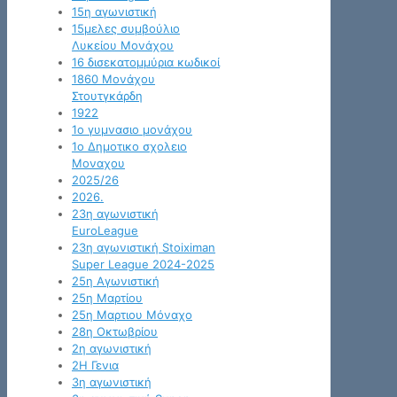
15η αγωνιστική
15μελες συμβούλιο
Λυκείου Μονάχου
16 δισεκατομμύρια κωδικοί
1860 Μονάχου
Στουτγκάρδη
1922
1ο γυμνασιο μονάχου
1ο Δημοτικο σχολειο
Μοναχου
2025/26
2026.
23η αγωνιστική
EuroLeague
23η αγωνιστική Stoiximan
Super League 2024-2025
25η Αγωνιστική
25η Μαρτίου
25η Μαρτιου Μόναχο
28η Οκτωβρίου
2η αγωνιστική
2Η Γενια
3η αγωνιστική