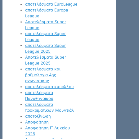
αποτελέσματα EuroLeague
αποτελέσματα Europa
League
Αποτελέσματα Super
League
αποτελέσματα Super
League
αποτελέσματα Super
League 2025
Αποτελέσματα Super
League 2025
αποτελεσματα και
βαθμολογια 4ης
αγωνιστικης
αποτελέσματα κυπέλλου
αποτελέσματα
Παναθηναϊκού
αποτελέσματα
προκριματικών Μουντιάλ
αποτοξίνωση
Αποφοίτηση
Αποφοίτηση Γ΄ Λυκείου
2026