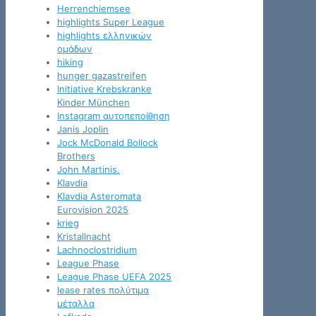
Herrenchiemsee
highlights Super League
highlights ελληνικών
ομάδων
hiking
hunger gazastreifen
Initiative Krebskranke
Kinder München
Instagram αυτοπεποίθηση
Janis Joplin
Jock McDonald Bollock
Brothers
John Martinis.
Klavdia
Klavdia Asteromata
Eurovision 2025
krieg
Kristallnacht
Lachnoclostridium
League Phase
League Phase UEFA 2025
lease rates πολύτιμα
μέταλλα