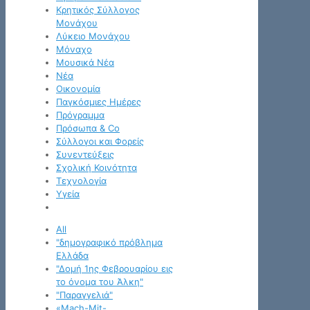
Κρητικός Σύλλογος
Μονάχου
Λύκειο Μονάχου
Μόναχο
Μουσικά Νέα
Νέα
Οικονομία
Παγκόσμιες Ημέρες
Πρόγραμμα
Πρόσωπα & Co
Σύλλογοι και Φορείς
Συνεντεύξεις
Σχολική Κοινότητα
Τεχνολογία
Υγεία
All
"δημογραφικό πρόβλημα
Ελλάδα
"Δομή 1ης Φεβρουαρίου εις
το όνομα του Άλκη"
"Παραγγελιά"
«Mach-Mit-