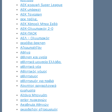
Κουτέσα
ΑΕΚ κορυφή Super League
ΑΕΚ μπάσκετ
ΑΕΚ Τενερίφη
αεκ τσέλιε.
ΑΕΚ Χάποελ Μπερ Σεβά
ΑΕΚ-Ολυμπιακός 2-0
ΑΕΚ-ΠΑΟΚ
ΑΕΛ – Ολυμπιακός
αερόβια άσκηση
Αζερμπαϊτζάν
Αθήνα
άθληση και υγεία
αθλητικά μουσεία Ελλάδα.
αθλητικά νέα
Αθλητικός νόμος
αθλητισμος
αθλητισμός για παιδιά
Αίγυπτος αρχαιολογικά
ευρήματα
Αϊτάνα Μπονμάτι
αιτίες πυρκαγιών
Ακαδημία Αθηνών
ακροδεξιός εξτρεμισμός