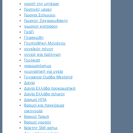
γιορτή της μητέρας
Γιορτινές μέρες
Γιωργια Σολωμου
Γιώργος Ζαχαριουδάκης
γιωργος κατσαρος
Γκάζι
Γλασκώβη
Γλυπτοθήκη Μονάχου
γονεϊκός πόνος
γονείς και πρόληψη
Γουόκαπ
γραμματόσημο
γυμναστική για υγεία
Γυναικεία Ομάδα Westend
Δανία
Δανία Ελλάδα προκριματικά
Δανία Ελλάδα τελικός
Δασμοί ΗΠΑ
δασμοί και παγκόσμια
οικονομία
δασμοί Τραμπ
δασμοί χρυσός
δείκτης SMI ασήμι