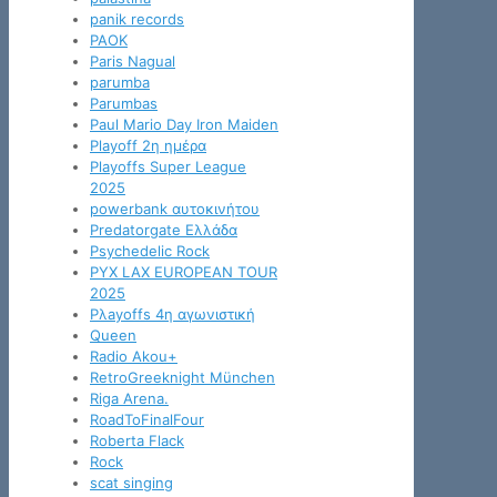
panik records
PAOK
Paris Nagual
parumba
Parumbas
Paul Mario Day Iron Maiden
Playoff 2η ημέρα
Playoffs Super League
2025
powerbank αυτοκινήτου
Predatorgate Ελλάδα
Psychedelic Rock
PYX LAX EUROPEAN TOUR
2025
Pλayoffs 4η αγωνιστική
Queen
Radio Akou+
RetroGreeknight München
Riga Arena.
RoadToFinalFour
Roberta Flack
Rock
scat singing