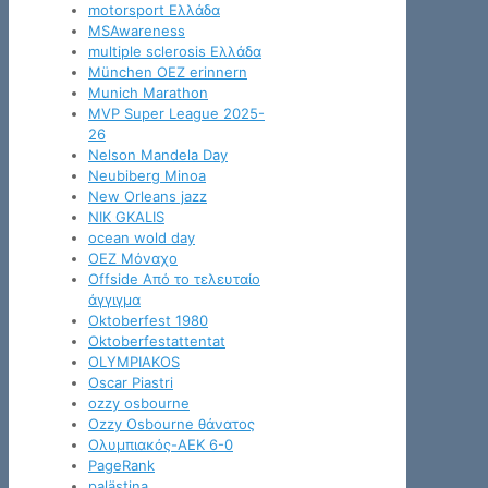
motorsport Ελλάδα
MSAwareness
multiple sclerosis Ελλάδα
München OEZ erinnern
Munich Marathon
MVP Super League 2025-
26
Nelson Mandela Day
Neubiberg Minoa
New Orleans jazz
NIK GKALIS
ocean wold day
OEZ Μόναχο
Offside Από το τελευταίο
άγγιγμα
Oktoberfest 1980
Oktoberfestattentat
OLYMPIAKOS
Oscar Piastri
ozzy osbourne
Ozzy Osbourne θάνατος
Oλυμπιακός-ΑΕΚ 6-0
PageRank
palästina