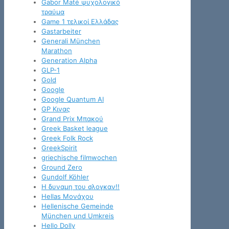
Gabor Maté ψυχολογικό
τραύμα
Game 1 τελικοί Ελλάδας
Gastarbeiter
Generali München
Marathon
Generation Alpha
GLP-1
Gold
Google
Google Quantum AI
GP Κινας
Grand Prix Μπακού
Greek Basket league
Greek Folk Rock
GreekSpirit
griechische filmwochen
Ground Zero
Gundolf Köhler
H δυναμη του σλογκαν!!
Hellas Μονάχου
Hellenische Gemeinde
München und Umkreis
Hello Dolly