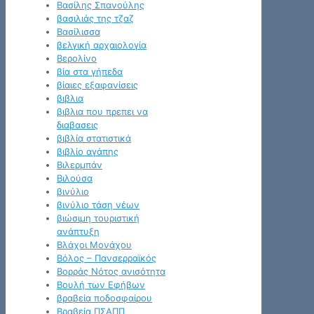
Βασίλης Σπανούλης
βασιλιάς της τζαζ
Βασίλισσα
βελγική αρχαιολογία
Βερολίνο
βία στα γήπεδα
βίαιες εξαφανίσεις
βιβλια
βιβλια που πρεπει να
διαβασεις
βιβλία στατιστικά
βιβλίο αγάπης
Βιλερμπάν
Βιλούσα
βινύλιο
βινύλιο τάση νέων
βιώσιμη τουριστική
ανάπτυξη
Βλάχοι Μονάχου
Βόλος – Πανσερραϊκός
Βορράς Νότος ανισότητα
Βουλή των Εφήβων
βραβεία ποδοσφαίρου
Βραβεία ΠΣΑΠΠ