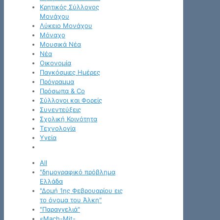
Κρητικός Σύλλογος
Μονάχου
Λύκειο Μονάχου
Μόναχο
Μουσικά Νέα
Νέα
Οικονομία
Παγκόσμιες Ημέρες
Πρόγραμμα
Πρόσωπα & Co
Σύλλογοι και Φορείς
Συνεντεύξεις
Σχολική Κοινότητα
Τεχνολογία
Υγεία
All
"δημογραφικό πρόβλημα
Ελλάδα
"Δομή 1ης Φεβρουαρίου εις
το όνομα του Άλκη"
"Παραγγελιά"
«Mach-Mit-