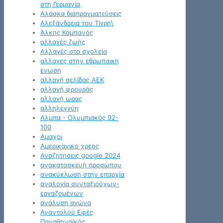
στη Γερμανία
Αλάσκα διαπραγματεύσεις
Αλεξάνδρεια του Τίγρη\
Άλκης Καμπανός
αλλαγές ζωής
Αλλαγές στα σχολεία
αλλαγες στην εθρωπαικη
ενωση
αλλαγή σελίδας ΑΕΚ
αλλαγή φρουράς
αλλαγή ωρας
αλληλεγγύη
Αλμπα - Ολυμπιακός 92-
100
Αμαχοι
Αμερικανικο χρεος
Αναζητησεις google 2024
ανακατασκευή προσώπου
ανακύκλωση στην επαρχία
αναλογία συνταξιούχων-
εργαζομένων
ανάλυση αγώνα
Αναντολού Εφές
Παναθηναϊκός