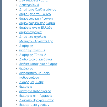
Δεν υπάρχει κάρτα
ΔεύτερηΓενιά
Δημήτρης Χατζηχρήστος
δημιουργία του WWW
δημογραφική γήρανση
δημογραφικό πρόβλημα
δημόσια υγεία Ελλάδα
δημοσιογραφία
Δημοτικο σχολειο
Μοναχου Αριστοτελης
Διαβητης
διαβήτης τύπου 2
Διαβήτης Τύπου 2
Διαδικτυακοι κινδυνοι
διαδικτυακός εκφοβισμός
διαδικτυο
διαδραστικό μουσείο
ποδοσφαίρου
Διαδρομές Ζωής
διαιτησία
διαιτησία ποδόσφαιρο
διαιτησία στη Γερμανία
Διακοπή Προγράμματος
διαμαρτυρια γονέων