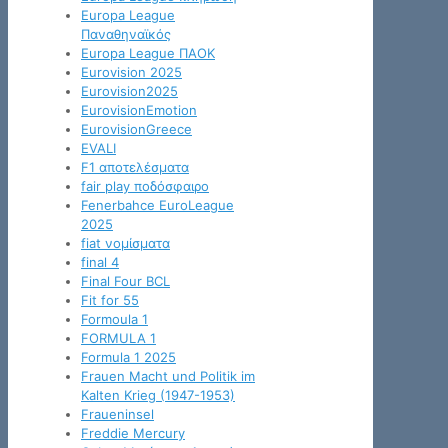
Europa League
Παναθηναϊκός
Europa League ΠΑΟΚ
Eurovision 2025
Eurovision2025
EurovisionEmotion
EurovisionGreece
EVALI
F1 αποτελέσματα
fair play ποδόσφαιρο
Fenerbahce EuroLeague
2025
fiat νομίσματα
final 4
Final Four BCL
Fit for 55
Formoula 1
FORMULA 1
Formula 1 2025
Frauen Macht und Politik im
Kalten Krieg (1947-1953)
Fraueninsel
Freddie Mercury