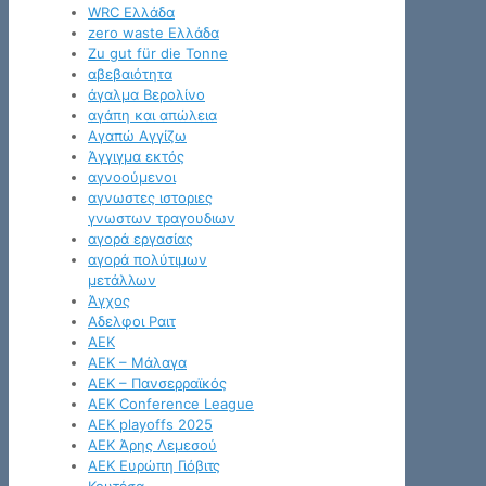
WRC Ελλάδα
zero waste Ελλάδα
Zu gut für die Tonne
αβεβαιότητα
άγαλμα Βερολίνο
αγάπη και απώλεια
Αγαπώ Αγγίζω
Άγγιγμα εκτός
αγνοούμενοι
αγνωστες ιστοριες
γνωστων τραγουδιων
αγορά εργασίας
αγορά πολύτιμων
μετάλλων
Άγχος
Αδελφοι Ραιτ
ΑΕΚ
ΑΕΚ – Μάλαγα
ΑΕΚ – Πανσερραϊκός
ΑΕΚ Conference League
ΑΕΚ playoffs 2025
ΑΕΚ Άρης Λεμεσού
ΑΕΚ Ευρώπη Γιόβιτς