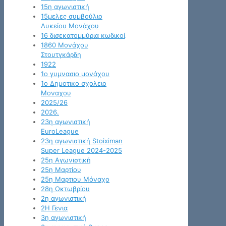
15η αγωνιστική
15μελες συμβούλιο
Λυκείου Μονάχου
16 δισεκατομμύρια κωδικοί
1860 Μονάχου
Στουτγκάρδη
1922
1ο γυμνασιο μονάχου
1ο Δημοτικο σχολειο
Μοναχου
2025/26
2026.
23η αγωνιστική
EuroLeague
23η αγωνιστική Stoiximan
Super League 2024-2025
25η Αγωνιστική
25η Μαρτίου
25η Μαρτιου Μόναχο
28η Οκτωβρίου
2η αγωνιστική
2Η Γενια
3η αγωνιστική