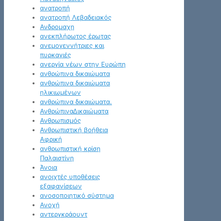
ανατροπή
ανατροπή Λεβαδειακός
Ανδρομαχη
ανεκπλήρωτος έρωτας
ανεμογεννήτριες και
πυρκαγιές
ανεργία νέων στην Ευρώπη
ανθρώπινα δικαιώματα
ανθρώπινα δικαιώματα
ηλικιωμένων
ανθρώπινα δικαιώματα.
ΑνθρώπιναΔικαιώματα
Ανθρωπισμός
Ανθρωπιστική βοήθεια
Αφρική
ανθρωπιστική κρίση
Παλαιστίνη
Άνοια
ανοιχτές υποθέσεις
εξαφανίσεων
ανοσοποιητικό σύστημα
Ανοχή
αντεργκράουντ