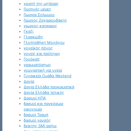
γιορτή της μητέρας
Γιορτινές μέρες
Γιωργια Σολωμου
Γιώργος Ζαχαριουδάκης
γιωργος κατσαρος
Γκάζι
Γλασκώβη
Γλυπτοθήκη Μονάχου
γονεϊκός πόνος
γονείς και πρόληψη
Γουόκαπ
γραμματόσημο
γυμναστική για υγεία
Γυναικεία Ομάδα Westend
Δανία
Δανία Ελλάδα προκριματικά
Δανία Ελλάδα τελικός
Δασμοί ΗΠΑ
δασμοί και παγκόσμια
οικονομία
δασμοί Τραμπ
δασμοί χρυσός
δείκτης SMI ασήμι