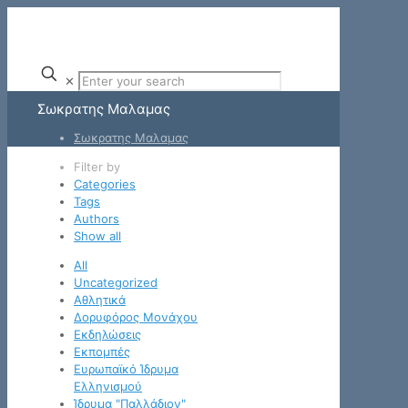
✕
Σωκρατης Μαλαμας
Σωκρατης Μαλαμας
Filter by
Categories
Tags
Authors
Show all
All
Uncategorized
Αθλητικά
Δορυφόρος Μονάχου
Εκδηλώσεις
Εκπομπές
Ευρωπαϊκό Ίδρυμα
Ελληνισμού
Ίδρυμα "Παλλάδιον"