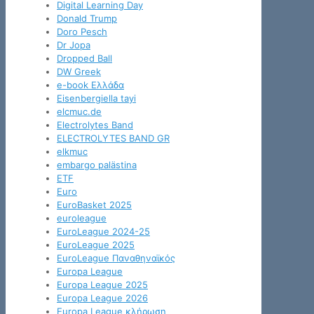
Digital Learning Day
Donald Trump
Doro Pesch
Dr Jopa
Dropped Ball
DW Greek
e-book Ελλάδα
Eisenbergiella tayi
elcmuc.de
Electrolytes Band
ELECTROLYTES BAND GR
elkmuc
embargo palästina
ETF
Euro
EuroBasket 2025
euroleague
EuroLeague 2024-25
EuroLeague 2025
EuroLeague Παναθηναϊκός
Europa League
Europa League 2025
Europa League 2026
Europa League κλήρωση