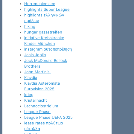
Herrenchiemsee
highlights Super League
highlights ελληνικών
ομάδων
hiking
hunger gazastreifen
Initiative Krebskranke
Kinder München
Instagram αυτοπεποίθηση
Janis Joplin
Jock McDonald Bollock
Brothers
John Martinis.
Klavdia
Klavdia Asteromata
Eurovision 2025
krieg
Kristallnacht
Lachnoclostridium
League Phase
League Phase UEFA 2025
lease rates πολύτιμα
μέταλλα