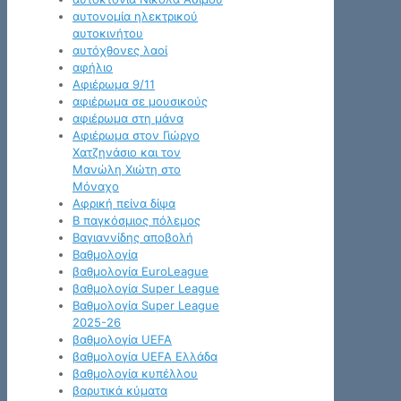
αυτονομία ηλεκτρικού
αυτοκινήτου
αυτόχθονες λαοί
αφήλιο
Αφιέρωμα 9/11
αφιέρωμα σε μουσικούς
αφιέρωμα στη μάνα
Αφιέρωμα στον Γιώργο
Χατζηνάσιο και τον
Μανώλη Χιώτη στο
Μόναχο
Αφρική πείνα δίψα
Β παγκόσμιος πόλεμος
Βαγιαννίδης αποβολή
Βαθμολογία
βαθμολογία EuroLeague
βαθμολογία Super League
Βαθμολογία Super League
2025-26
βαθμολογία UEFA
βαθμολογία UEFA Ελλάδα
βαθμολογία κυπέλλου
βαρυτικά κύματα