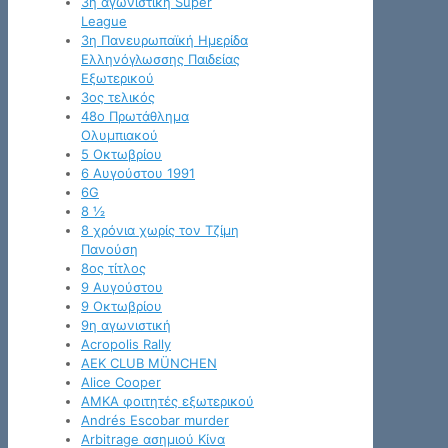
3η αγωνιστική Super
League
3η Πανευρωπαϊκή Ημερίδα
Ελληνόγλωσσης Παιδείας
Εξωτερικού
3ος τελικός
48ο Πρωτάθλημα
Ολυμπιακού
5 Οκτωβρίου
6 Αυγούστου 1991
6G
8 ½
8 χρόνια χωρίς τον Τζίμη
Πανούση
8ος τίτλος
9 Αυγούστου
9 Οκτωβρίου
9η αγωνιστική
Acropolis Rally
AEK CLUB MÜNCHEN
Alice Cooper
AMKA φοιτητές εξωτερικού
Andrés Escobar murder
Arbitrage ασημιού Κίνα