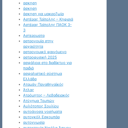
ασκηση
άσκηση
άσκηση για μακροζωία
Αστέρας Τρίπολης – Κηφισιά
Αστέρας Τρίπολης ΠΑΟΚ 3-
3
Αστεροματα
αστρονομία στην
αρχαιότητα
αστρονομικό φαινόμενο
αστροφυσική 2025
ασφάλεια στο διαδίκτυο για
παιδιά
ασφαλιστικό σύστημα
Ελλάδα
Αταμάν Παναθηναϊκός
Άτλας
Ατρόμητος – Λεβαδειακός
Ατύχημα Τεμπών
Αυλότοπος Σουλίου
αυτοάνοσα νοσήματα
αυτογκόλ Εσκομπάρ
αυτογνωσία
αυτοκτονία Νικόλα Άσιμου