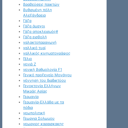
βραβεύσεις παικτών
βυθισμένη πόλη
Αλεξάνδρεια
Γάζα
Γάζα άμαχοι
Γάζα αποκλεισμός#
Γάζα εισβολή
γαλακτοπαραγωγή
γαλλικό τυρί
γαλλικός κινηματογράφος
Γέλιο
γενιά Z
γενική βαθμολογία F1
Γενικό προξενείο Μονάχου
γέννηση του διαδικτύου
Γενοκτονία Ελλήνων
Μικράς Ασίας
Γερμανία
Γερμανία-Ελλάδα με τα
πόδια
γεωπολιτική
Γεωργια Σολωμου
γεωργιος καραισκακης