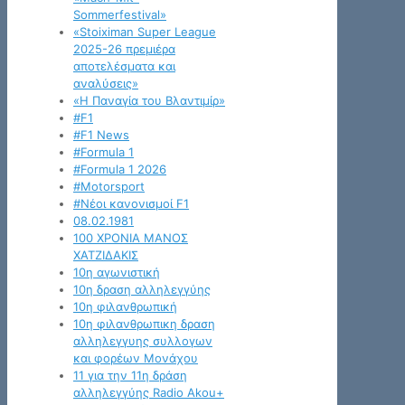
Sommerfestival»
«Stoiximan Super League
2025-26 πρεμιέρα
αποτελέσματα και
αναλύσεις»
«Η Παναγία του Βλαντιμίρ»
#F1
#F1 News
#Formula 1
#Formula 1 2026
#Motorsport
#Νέοι κανονισμοί F1
08.02.1981
100 ΧΡΟΝΙΑ ΜΑΝΟΣ
ΧΑΤΖΙΔΑΚΙΣ
10η αγωνιστική
10η δραση αλληλεγγύης
10η φιλανθρωπική
10η φιλανθρωπικη δραση
αλληλεγγυης συλλογων
και φορέων Μονάχου
11 για την 11η δράση
αλληλεγγύης Radio Akou+