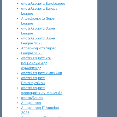
αποτελέσματα EuroLeague
αποτελέσματα Europa
League
Αποτελέσματα Super
League
αποτελέσματα Super
League
αποτελέσματα Super
League 2025
Αποτελέσματα Super
League 2025
αποτελεσματα και
βαθμολογια 4ης
αγωνιστικης
αποτελέσματα κυπέλλου
αποτελέσματα
Παναθηναϊκού
αποτελέσματα
προκριματικών Μουντιάλ
αποτοξίνωση
Αποφοίτηση
Αποφοίτηση Γ΄ Λυκείου
2026