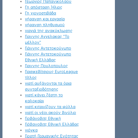
Γεωργιος Παπανικολαου
Γη απόσταση Ήλιος
Γη χιονοστιβάδα
γήρανση και εργασία
γήρανση πληθυσμού
γιαγιά της ανακύκλωσης
Γιαννης Αγγελακας "Το
μέλλον"
Γιάννης Αντετοκούνμπο
Γιάννης Αντετοκούνμπο
Εθνική Ελλάδας
Γιαννης Πουλοπουλος
Γιασικεβίτσιους EuroLeague
τίτλος
γιατί αυξάνονται τα όρια
συνταξιοδότησης
γιατί κάνει ζέστη το
καλοκαίρι
γιατί κιτρινίζουν τα φύλλα
γιατί οι νέοι ακούν βινύλιο
Γιοβάνοβιτς Εθνική
Γιόβανοβιτς Εθνική Ελλάδας
γιόγκα
Γιορτή Γερμανικής Ενότητας