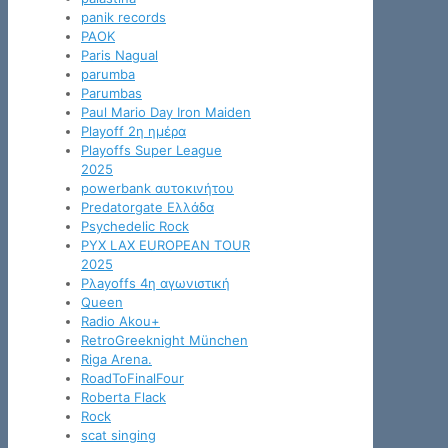
panik records
PAOK
Paris Nagual
parumba
Parumbas
Paul Mario Day Iron Maiden
Playoff 2η ημέρα
Playoffs Super League
2025
powerbank αυτοκινήτου
Predatorgate Ελλάδα
Psychedelic Rock
PYX LAX EUROPEAN TOUR
2025
Pλayoffs 4η αγωνιστική
Queen
Radio Akou+
RetroGreeknight München
Riga Arena.
RoadToFinalFour
Roberta Flack
Rock
scat singing