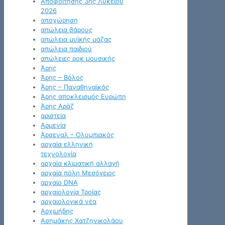
Αποφοίτησης 3ης Λυκείου
2026
αποχώρηση
απώλεια βάρους
απώλεια μυϊκής μάζας
απώλεια παιδιού
απώλειες ροκ μουσικής
Άρης
Άρης – Βόλος
Άρης – Παναθηναϊκός
Άρης αποκλεισμός Ευρώπη
Άρης Αράζ
αριστεία
Αρμενία
Άρσεναλ – Ολυμπιακός
αρχαία ελληνική
τεχνολογία
αρχαία κλιματική αλλαγή
αρχαία πόλη Μεσόγειος
αρχαίο DNA
αρχαιολογία Τροίας
αρχαιολογικά νέα
Αρχιμήδης
Ασημάκης Χατζηνικολάου