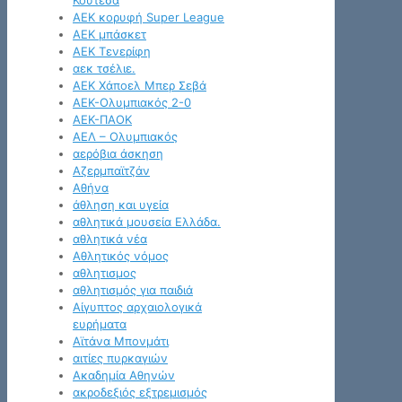
Κουτέσα
ΑΕΚ κορυφή Super League
ΑΕΚ μπάσκετ
ΑΕΚ Τενερίφη
αεκ τσέλιε.
ΑΕΚ Χάποελ Μπερ Σεβά
ΑΕΚ-Ολυμπιακός 2-0
ΑΕΚ-ΠΑΟΚ
ΑΕΛ – Ολυμπιακός
αερόβια άσκηση
Αζερμπαϊτζάν
Αθήνα
άθληση και υγεία
αθλητικά μουσεία Ελλάδα.
αθλητικά νέα
Αθλητικός νόμος
αθλητισμος
αθλητισμός για παιδιά
Αίγυπτος αρχαιολογικά
ευρήματα
Αϊτάνα Μπονμάτι
αιτίες πυρκαγιών
Ακαδημία Αθηνών
ακροδεξιός εξτρεμισμός