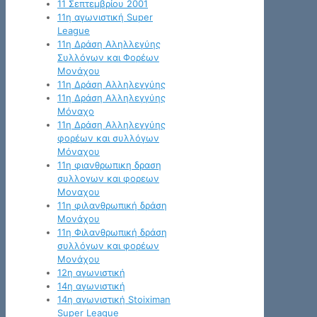
11 Σεπτεμβρίου 2001
11η αγωνιστική Super
League
11η Δράση Αληλλεγύης
Συλλόγων και Φορέων
Μονάχου
11η Δράση Αλληλεγγύης
11η Δράση Αλληλεγγύης
Μόναχο
11η Δράση Αλληλεγγύης
φορέων και συλλόγων
Μόναχου
11η φιανθρωπικη δραση
συλλογων και φορεων
Μοναχου
11η φιλανθρωπική δράση
Μονάχου
11η Φιλανθρωπική δράση
συλλόγων και φορέων
Μονάχου
12η αγωνιστική
14η αγωνιστική
14η αγωνιστική Stoiximan
Super League