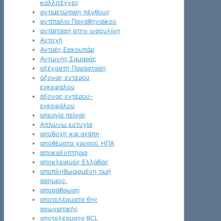
καλλιτέχνες
αντιμετώπιση πένθους
αντίπαλοι Παναθηναϊκού
αντίσταση στην ινσουλίνη
Αντοχή
Αντρές Εσκομπάρ
Αντώνης Σαμαράς
αξέχαστη Παράσταση
άξονας εντέρου
εγκεφάλου
άξονας εντέρου-
εγκεφάλου
απεργία πείνας
Απλώνω ευτυχία
αποδοχή και αγάπη
αποθέματα χρυσού ΗΠΑ
αποκαλυπτήρια
αποκλεισμός Ελλάδας
αποπληθωρισμένη τιμή
ασημιού.
αποσάθρωση
αποτελέσματα 6ης
αγωνιστικής
αποτελέσματα BCL