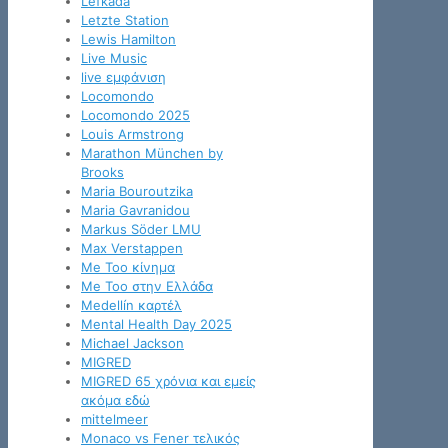
Lefkada
Letzte Station
Lewis Hamilton
Live Music
live εμφάνιση
Locomondo
Locomondo 2025
Louis Armstrong
Marathon München by
Brooks
Maria Bouroutzika
Maria Gavranidou
Markus Söder LMU
Max Verstappen
Me Too κίνημα
Me Too στην Ελλάδα
Medellín καρτέλ
Mental Health Day 2025
Michael Jackson
MIGRED
MIGRED 65 χρόνια και εμείς
ακόμα εδώ
mittelmeer
Monaco vs Fener τελικός