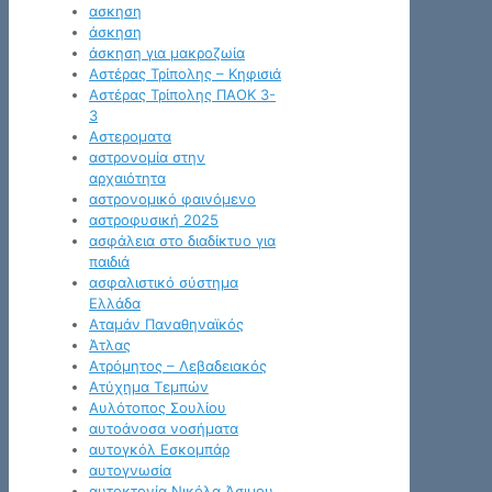
ασκηση
άσκηση
άσκηση για μακροζωία
Αστέρας Τρίπολης – Κηφισιά
Αστέρας Τρίπολης ΠΑΟΚ 3-
3
Αστεροματα
αστρονομία στην
αρχαιότητα
αστρονομικό φαινόμενο
αστροφυσική 2025
ασφάλεια στο διαδίκτυο για
παιδιά
ασφαλιστικό σύστημα
Ελλάδα
Αταμάν Παναθηναϊκός
Άτλας
Ατρόμητος – Λεβαδειακός
Ατύχημα Τεμπών
Αυλότοπος Σουλίου
αυτοάνοσα νοσήματα
αυτογκόλ Εσκομπάρ
αυτογνωσία
αυτοκτονία Νικόλα Άσιμου