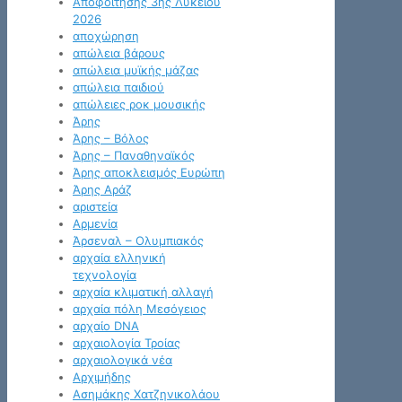
Αποφοίτησης 3ης Λυκείου
2026
αποχώρηση
απώλεια βάρους
απώλεια μυϊκής μάζας
απώλεια παιδιού
απώλειες ροκ μουσικής
Άρης
Άρης – Βόλος
Άρης – Παναθηναϊκός
Άρης αποκλεισμός Ευρώπη
Άρης Αράζ
αριστεία
Αρμενία
Άρσεναλ – Ολυμπιακός
αρχαία ελληνική
τεχνολογία
αρχαία κλιματική αλλαγή
αρχαία πόλη Μεσόγειος
αρχαίο DNA
αρχαιολογία Τροίας
αρχαιολογικά νέα
Αρχιμήδης
Ασημάκης Χατζηνικολάου