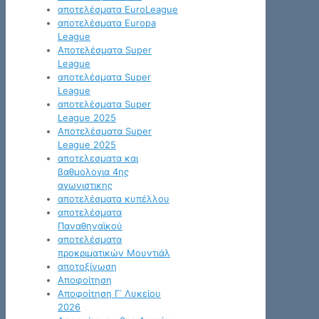
αποτελέσματα EuroLeague
αποτελέσματα Europa
League
Αποτελέσματα Super
League
αποτελέσματα Super
League
αποτελέσματα Super
League 2025
Αποτελέσματα Super
League 2025
αποτελεσματα και
βαθμολογια 4ης
αγωνιστικης
αποτελέσματα κυπέλλου
αποτελέσματα
Παναθηναϊκού
αποτελέσματα
προκριματικών Μουντιάλ
αποτοξίνωση
Αποφοίτηση
Αποφοίτηση Γ΄ Λυκείου
2026