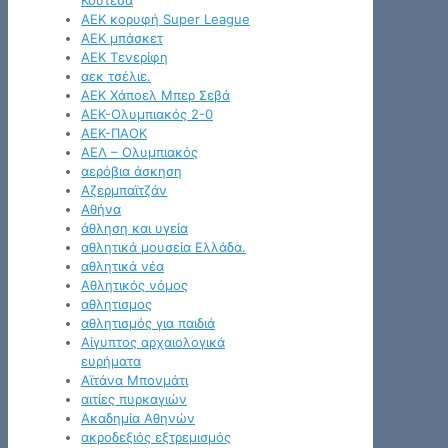
Κουτέσα
ΑΕΚ κορυφή Super League
ΑΕΚ μπάσκετ
ΑΕΚ Τενερίφη
αεκ τσέλιε.
ΑΕΚ Χάποελ Μπερ Σεβά
ΑΕΚ-Ολυμπιακός 2-0
ΑΕΚ-ΠΑΟΚ
ΑΕΛ – Ολυμπιακός
αερόβια άσκηση
Αζερμπαϊτζάν
Αθήνα
άθληση και υγεία
αθλητικά μουσεία Ελλάδα.
αθλητικά νέα
Αθλητικός νόμος
αθλητισμος
αθλητισμός για παιδιά
Αίγυπτος αρχαιολογικά
ευρήματα
Αϊτάνα Μπονμάτι
αιτίες πυρκαγιών
Ακαδημία Αθηνών
ακροδεξιός εξτρεμισμός