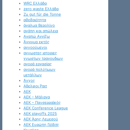
WRC Ελλάδα
zero waste Ελλάδα
Zu gut für die Tonne
αβεβαιότητα
άγαλμα Βερολίνο
αγάπη και απώλεια
Αγαπώ Αγγίζω
Άγγιγμα εκτός
αγνοούμενοι
αγνωστες ιστοριες
γνωστων τραγουδιων
αγορά εργασίας
αγορά πολύτιμων
μετάλλων
Άγχος
Αδελφοι Ραιτ
ΑΕΚ
ΑΕΚ – Μάλαγα
ΑΕΚ – Πανσερραϊκός
ΑΕΚ Conference League
ΑΕΚ playoffs 2025
ΑΕΚ Άρης Λεμεσού
ΑΕΚ Ευρώπη Γιόβιτς