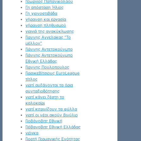
Γεωργιος Παπανικολαου
Γη απόσταση Ήλιος
Γη χιονοστιβάδα
γήρανση και εργασία
γήρανση πληθυσμού
γιαγιά της ανακύκλωσης
Γιαννης Αγγελακας "Το
μέλλον"
Γιάννης Αντετοκούνμπο
Γιάννης Αντετοκούνμπο
Εθνική Ελλάδας
Γιαννης Πουλοπουλος
Γιασικεβίτσιους EuroLeague
τίτλος
γιατί αυξάνονται τα όρια
συνταξιοδότησης
γιατί κάνει ζέστη το
καλοκαίρι
γιατί κιτρινίζουν τα φύλλα
γιατί οι νέοι ακούν βινύλιο
Γιοβάνοβιτς Εθνική
Γιόβανοβιτς Εθνική Ελλάδας
γιόγκα
Γιορτή Γερμανικής Ενότητας