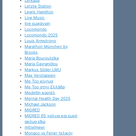
Lefkada
Letzte Station
Lewis Hamilton
Live Music
live εμφάνιση
Locomondo
Locomondo 2025
Louis Armstrong
Marathon München by
Brooks
Maria Bouroutzika
Maria Gavranidou
Markus Söder LMU
Max Verstappen
Me Too κίνημα
Me Too στην Ελλάδα
Medellín καρτέλ
Mental Health Day 2025
Michael Jackson
MIGRED
MIGRED 65 χρόνια και εμείς
ακόμα εδώ
mittelmeer
Monaco vs Fener τελικός