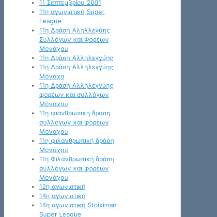
11 Σεπτεμβρίου 2001
11η αγωνιστική Super
League
11η Δράση Αληλλεγύης
Συλλόγων και Φορέων
Μονάχου
11η Δράση Αλληλεγγύης
11η Δράση Αλληλεγγύης
Μόναχο
11η Δράση Αλληλεγγύης
φορέων και συλλόγων
Μόναχου
11η φιανθρωπικη δραση
συλλογων και φορεων
Μοναχου
11η φιλανθρωπική δράση
Μονάχου
11η Φιλανθρωπική δράση
συλλόγων και φορέων
Μονάχου
12η αγωνιστική
14η αγωνιστική
14η αγωνιστική Stoiximan
Super League