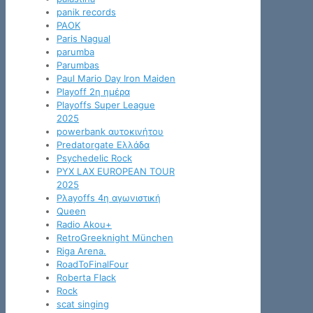
panik records
PAOK
Paris Nagual
parumba
Parumbas
Paul Mario Day Iron Maiden
Playoff 2η ημέρα
Playoffs Super League
2025
powerbank αυτοκινήτου
Predatorgate Ελλάδα
Psychedelic Rock
PYX LAX EUROPEAN TOUR
2025
Pλayoffs 4η αγωνιστική
Queen
Radio Akou+
RetroGreeknight München
Riga Arena.
RoadToFinalFour
Roberta Flack
Rock
scat singing