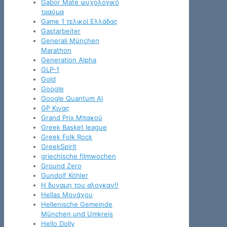
Gabor Maté ψυχολογικό
τραύμα
Game 1 τελικοί Ελλάδας
Gastarbeiter
Generali München
Marathon
Generation Alpha
GLP-1
Gold
Google
Google Quantum AI
GP Κινας
Grand Prix Μπακού
Greek Basket league
Greek Folk Rock
GreekSpirit
griechische filmwochen
Ground Zero
Gundolf Köhler
H δυναμη του σλογκαν!!
Hellas Μονάχου
Hellenische Gemeinde
München und Umkreis
Hello Dolly