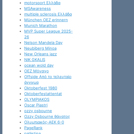
motorsport Ελλάδα
MSAwareness
multiple sclerosis Ελλάδα
München OEZ erinnern
Munich Marathon
MVP Super League 2025-
26
Nelson Mandela Day
Neubiberg Minoa
New Orleans jazz
NIK GKALIS
ocean wold day
OEZ Μόναχο
Offside Από το τελευταίο
άγγιγμα
Oktoberfest 1980
Oktoberfestattentat
OLYMPIAKOS
Oscar Piastri
ozzy osbourne
Ozzy Osbourne θάνατος
Oλυμπιακός-ΑΕΚ 6-0
PageRank
palästina