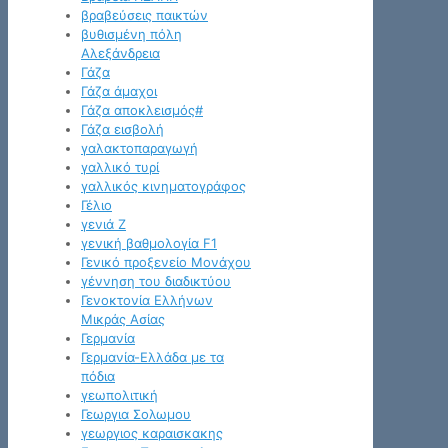
βραβεύσεις παικτών
βυθισμένη πόλη
Αλεξάνδρεια
Γάζα
Γάζα άμαχοι
Γάζα αποκλεισμός#
Γάζα εισβολή
γαλακτοπαραγωγή
γαλλικό τυρί
γαλλικός κινηματογράφος
Γέλιο
γενιά Z
γενική βαθμολογία F1
Γενικό προξενείο Μονάχου
γέννηση του διαδικτύου
Γενοκτονία Ελλήνων
Μικράς Ασίας
Γερμανία
Γερμανία-Ελλάδα με τα
πόδια
γεωπολιτική
Γεωργια Σολωμου
γεωργιος καραισκακης