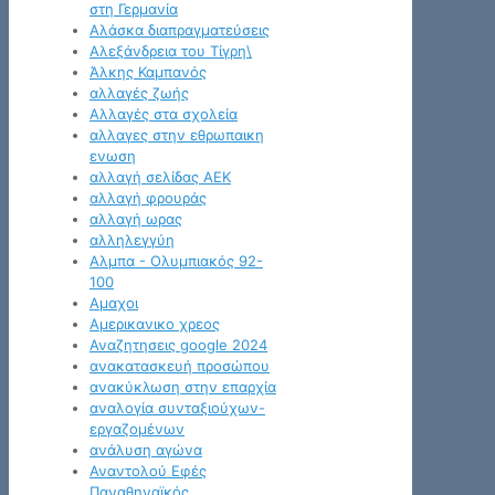
στη Γερμανία
Αλάσκα διαπραγματεύσεις
Αλεξάνδρεια του Τίγρη\
Άλκης Καμπανός
αλλαγές ζωής
Αλλαγές στα σχολεία
αλλαγες στην εθρωπαικη
ενωση
αλλαγή σελίδας ΑΕΚ
αλλαγή φρουράς
αλλαγή ωρας
αλληλεγγύη
Αλμπα - Ολυμπιακός 92-
100
Αμαχοι
Αμερικανικο χρεος
Αναζητησεις google 2024
ανακατασκευή προσώπου
ανακύκλωση στην επαρχία
αναλογία συνταξιούχων-
εργαζομένων
ανάλυση αγώνα
Αναντολού Εφές
Παναθηναϊκός