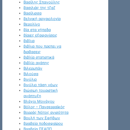
Βασίλης Σπανούλης
βασιλιάς της τζαζ
Βασίλισσα
βελγική αρχαιολογία
Βερολίνο
βία στα γήπεδα
βίαιες εξαφανίσεις
βιβλια
βιβλια που πρεπει να
διαβασεις
βιβλία στατιστικά
βιβλίο αγάπης
Βιλερμπάν
Βιλούσα
βινύλιο
βινύλιο τάση νέων
βιώσιμη τουριστική
ανάπτυξη
Βλάχοι Μονάχου
Βόλος – Πανσερραϊκός
Βορράς Νότος ανισότητα
Βουλή των Εφήβων
βραβεία ποδοσφαίρου
Βραβεία ΠΣΑΠΠ