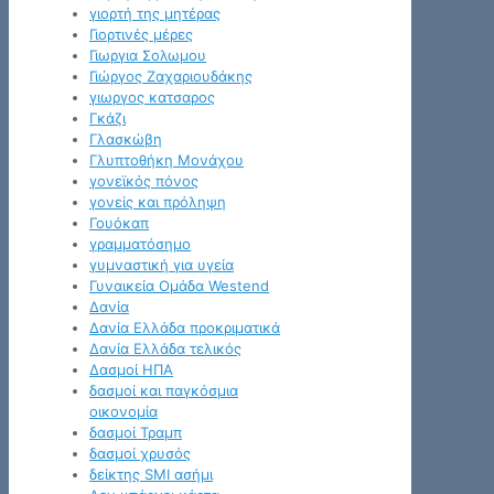
γιορτή της μητέρας
Γιορτινές μέρες
Γιωργια Σολωμου
Γιώργος Ζαχαριουδάκης
γιωργος κατσαρος
Γκάζι
Γλασκώβη
Γλυπτοθήκη Μονάχου
γονεϊκός πόνος
γονείς και πρόληψη
Γουόκαπ
γραμματόσημο
γυμναστική για υγεία
Γυναικεία Ομάδα Westend
Δανία
Δανία Ελλάδα προκριματικά
Δανία Ελλάδα τελικός
Δασμοί ΗΠΑ
δασμοί και παγκόσμια
οικονομία
δασμοί Τραμπ
δασμοί χρυσός
δείκτης SMI ασήμι