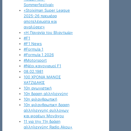
Sommerfestival»
«Stoiximan Super League
2025-26 πρεμιέρα
αποτελέσματα και
αναλύσεις»
«Η Παναγία του Βλαντιμίρ»
#F1
#F1 News
#Formula 1
#Formula 1 2026
#Motorsport
#Νέοι κανονισμοί F1
08.02.1981
100 ΧΡΟΝΙΑ ΜΑΝΟΣ
ΧΑΤΖΙΔΑΚΙΣ
10η αγωνιστική
10η δραση αλληλεγγύης
10η φιλανθρωπική
10η φιλανθρωπικη δραση
αλληλεγγυης συλλογων
και φορέων Μονάχου
11 για την 11η δράση
αλληλεγγύης Radio Akou+