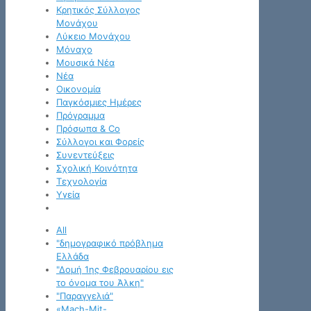
Κρητικός Σύλλογος
Μονάχου
Λύκειο Μονάχου
Μόναχο
Μουσικά Νέα
Νέα
Οικονομία
Παγκόσμιες Ημέρες
Πρόγραμμα
Πρόσωπα & Co
Σύλλογοι και Φορείς
Συνεντεύξεις
Σχολική Κοινότητα
Τεχνολογία
Υγεία
All
"δημογραφικό πρόβλημα
Ελλάδα
"Δομή 1ης Φεβρουαρίου εις
το όνομα του Άλκη"
"Παραγγελιά"
«Mach-Mit-