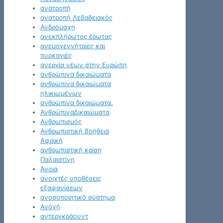
ανατροπή
ανατροπή Λεβαδειακός
Ανδρομαχη
ανεκπλήρωτος έρωτας
ανεμογεννήτριες και
πυρκαγιές
ανεργία νέων στην Ευρώπη
ανθρώπινα δικαιώματα
ανθρώπινα δικαιώματα
ηλικιωμένων
ανθρώπινα δικαιώματα.
ΑνθρώπιναΔικαιώματα
Ανθρωπισμός
Ανθρωπιστική βοήθεια
Αφρική
ανθρωπιστική κρίση
Παλαιστίνη
Άνοια
ανοιχτές υποθέσεις
εξαφανίσεων
ανοσοποιητικό σύστημα
Ανοχή
αντεργκράουντ