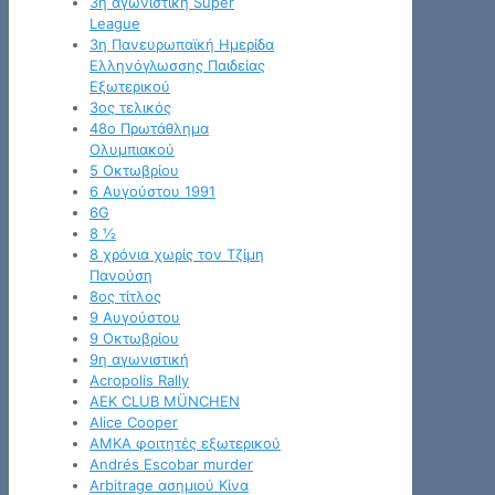
3η αγωνιστική Super
League
3η Πανευρωπαϊκή Ημερίδα
Ελληνόγλωσσης Παιδείας
Εξωτερικού
3ος τελικός
48ο Πρωτάθλημα
Ολυμπιακού
5 Οκτωβρίου
6 Αυγούστου 1991
6G
8 ½
8 χρόνια χωρίς τον Τζίμη
Πανούση
8ος τίτλος
9 Αυγούστου
9 Οκτωβρίου
9η αγωνιστική
Acropolis Rally
AEK CLUB MÜNCHEN
Alice Cooper
AMKA φοιτητές εξωτερικού
Andrés Escobar murder
Arbitrage ασημιού Κίνα