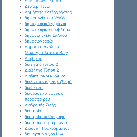
Δεν υπάρχει κάρτα
ΔεύτερηΓενιά
Δημήτρης Χατζηχρήστος
δημιουργία του WWW
δημογραφική γήρανση
δημογραφικό πρόβλημα
δημόσια υγεία Ελλάδα
δημοσιογραφία
Δημοτικο σχολειο
Μοναχου Αριστοτελης
Διαβητης
διαβήτης τύπου 2
Διαβήτης Τύπου 2
Διαδικτυακοι κινδυνοι
διαδικτυακός εκφοβισμός
διαδικτυο
διαδραστικό μουσείο
ποδοσφαίρου
Διαδρομές Ζωής
διαιτησία
διαιτησία ποδόσφαιρο
διαιτησία στη Γερμανία
Διακοπή Προγράμματος
διαμαρτυρια γονέων