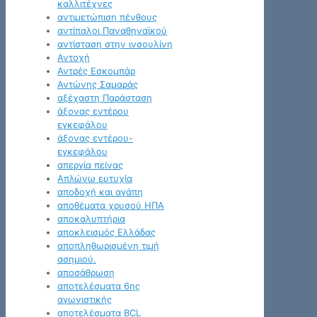
καλλιτέχνες
αντιμετώπιση πένθους
αντίπαλοι Παναθηναϊκού
αντίσταση στην ινσουλίνη
Αντοχή
Αντρές Εσκομπάρ
Αντώνης Σαμαράς
αξέχαστη Παράσταση
άξονας εντέρου
εγκεφάλου
άξονας εντέρου-
εγκεφάλου
απεργία πείνας
Απλώνω ευτυχία
αποδοχή και αγάπη
αποθέματα χρυσού ΗΠΑ
αποκαλυπτήρια
αποκλεισμός Ελλάδας
αποπληθωρισμένη τιμή
ασημιού.
αποσάθρωση
αποτελέσματα 6ης
αγωνιστικής
αποτελέσματα BCL