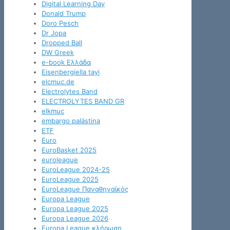
Digital Learning Day
Donald Trump
Doro Pesch
Dr Jopa
Dropped Ball
DW Greek
e-book Ελλάδα
Eisenbergiella tayi
elcmuc.de
Electrolytes Band
ELECTROLYTES BAND GR
elkmuc
embargo palästina
ETF
Euro
EuroBasket 2025
euroleague
EuroLeague 2024-25
EuroLeague 2025
EuroLeague Παναθηναϊκός
Europa League
Europa League 2025
Europa League 2026
Europa League κλήρωση