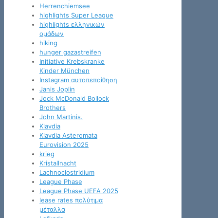
Herrenchiemsee
highlights Super League
highlights ελληνικών
ομάδων
hiking
hunger gazastreifen
Initiative Krebskranke
Kinder München
Instagram αυτοπεποίθηση
Janis Joplin
Jock McDonald Bollock
Brothers
John Martinis.
Klavdia
Klavdia Asteromata
Eurovision 2025
krieg
Kristallnacht
Lachnoclostridium
League Phase
League Phase UEFA 2025
lease rates πολύτιμα
μέταλλα