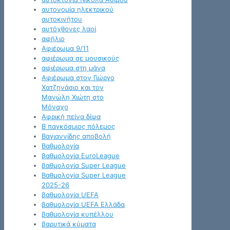
αυτονομία ηλεκτρικού
αυτοκινήτου
αυτόχθονες λαοί
αφήλιο
Αφιέρωμα 9/11
αφιέρωμα σε μουσικούς
αφιέρωμα στη μάνα
Αφιέρωμα στον Γιώργο
Χατζηνάσιο και τον
Μανώλη Χιώτη στο
Μόναχο
Αφρική πείνα δίψα
Β παγκόσμιος πόλεμος
Βαγιαννίδης αποβολή
Βαθμολογία
βαθμολογία EuroLeague
βαθμολογία Super League
Βαθμολογία Super League
2025-26
βαθμολογία UEFA
βαθμολογία UEFA Ελλάδα
βαθμολογία κυπέλλου
βαρυτικά κύματα