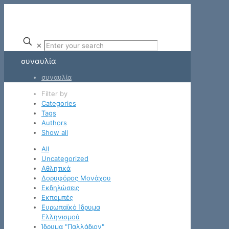
✕
συναυλία
συναυλία
Filter by
Categories
Tags
Authors
Show all
All
Uncategorized
Αθλητικά
Δορυφόρος Μονάχου
Εκδηλώσεις
Εκπομπές
Ευρωπαϊκό Ίδρυμα
Ελληνισμού
Ίδρυμα "Παλλάδιον"