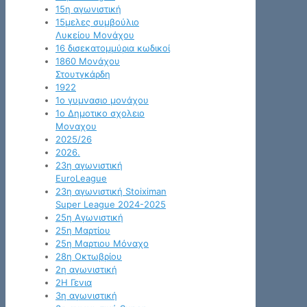
15η αγωνιστική
15μελες συμβούλιο
Λυκείου Μονάχου
16 δισεκατομμύρια κωδικοί
1860 Μονάχου
Στουτγκάρδη
1922
1ο γυμνασιο μονάχου
1ο Δημοτικο σχολειο
Μοναχου
2025/26
2026.
23η αγωνιστική
EuroLeague
23η αγωνιστική Stoiximan
Super League 2024-2025
25η Αγωνιστική
25η Μαρτίου
25η Μαρτιου Μόναχο
28η Οκτωβρίου
2η αγωνιστική
2Η Γενια
3η αγωνιστική