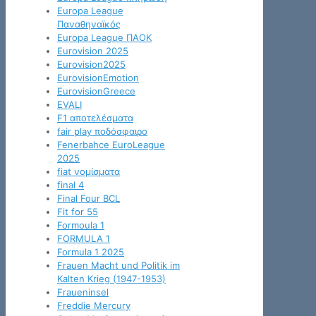
Europa League
Παναθηναϊκός
Europa League ΠΑΟΚ
Eurovision 2025
Eurovision2025
EurovisionEmotion
EurovisionGreece
EVALI
F1 αποτελέσματα
fair play ποδόσφαιρο
Fenerbahce EuroLeague
2025
fiat νομίσματα
final 4
Final Four BCL
Fit for 55
Formoula 1
FORMULA 1
Formula 1 2025
Frauen Macht und Politik im
Kalten Krieg (1947-1953)
Fraueninsel
Freddie Mercury