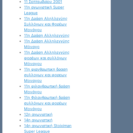
11 Σεπτεμβρίου 2001
11η αγωνιστική Super
League
11η Δράση Αληλλεγύης
Συλλόγων και Φορέων
Μονάχου
11η Δράση Αλληλεγγύης
11η Δράση Αλληλεγγύης
Μόναχο
11η Δράση Αλληλεγγύης
φορέων και συλλόγων
Μόναχου
11η φιανθρωπικη δραση
συλλογων και φορεων
Μοναχου
11η φιλανθρωπική δράση
Μονάχου
11η Φιλανθρωπική δράση
συλλόγων και φορέων
Μονάχου
12η αγωνιστική
14η αγωνιστική
14η αγωνιστική Stoiximan
Super League