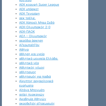
Κουτέσα
ΑΕΚ κορυφή Super League
ΑΕΚ μπάσκετ
ΑΕΚ Τενερίφη
αεκ τσέλιε.
ΑΕΚ Χάποελ Μπερ Σεβά
ΑΕΚ-Ολυμπιακός 2-0
ΑΕΚ-ΠΑΟΚ
ΑΕΛ – Ολυμπιακός
αερόβια άσκηση
Αζερμπαϊτζάν
Αθήνα
άθληση και υγεία
αθλητικά μουσεία Ελλάδα.
αθλητικά νέα
Αθλητικός νόμος
αθλητισμος
αθλητισμός για παιδιά
Αίγυπτος αρχαιολογικά
ευρήματα
Αϊτάνα Μπονμάτι
αιτίες πυρκαγιών
Ακαδημία Αθηνών
ακροδεξιός εξτρεμισμός