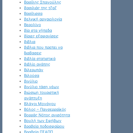
Βασίλης Σπανούλης
βασιλιάς της τζαζ
Βασίλισσα
βελγική αρχαιολογία
Βερολίνο
βία στα γήπεδα
βίαιες εξαφανίσεις
βιβλια
βιβλια που πρεπει να
διαβασεις
βιβλία στατιστικά
βιβλίο αγάπης
Βιλερμπάν
Βιλούσα
βινύλιο
βινύλιο τάση νέων
βιώσιμη τουριστική
ανάπτυξη
Βλάχοι Μονάχου
Βόλος – Πανσερραϊκός
Βορράς Νότος ανισότητα
Βουλή των Εφήβων
βραβεία ποδοσφαίρου
Βραβεία ΠΣΑΠΠ