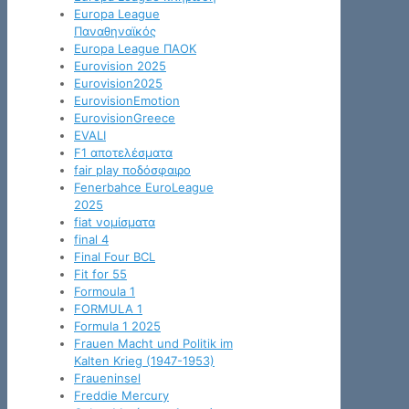
Europa League
Παναθηναϊκός
Europa League ΠΑΟΚ
Eurovision 2025
Eurovision2025
EurovisionEmotion
EurovisionGreece
EVALI
F1 αποτελέσματα
fair play ποδόσφαιρο
Fenerbahce EuroLeague
2025
fiat νομίσματα
final 4
Final Four BCL
Fit for 55
Formoula 1
FORMULA 1
Formula 1 2025
Frauen Macht und Politik im
Kalten Krieg (1947-1953)
Fraueninsel
Freddie Mercury