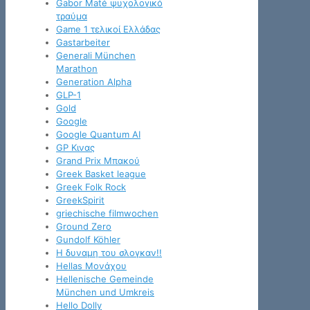
Gabor Maté ψυχολογικό
τραύμα
Game 1 τελικοί Ελλάδας
Gastarbeiter
Generali München
Marathon
Generation Alpha
GLP-1
Gold
Google
Google Quantum AI
GP Κινας
Grand Prix Μπακού
Greek Basket league
Greek Folk Rock
GreekSpirit
griechische filmwochen
Ground Zero
Gundolf Köhler
H δυναμη του σλογκαν!!
Hellas Μονάχου
Hellenische Gemeinde
München und Umkreis
Hello Dolly