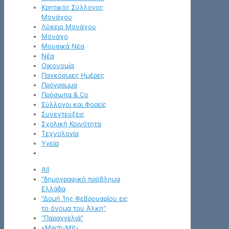
Κρητικός Σύλλογος
Μονάχου
Λύκειο Μονάχου
Μόναχο
Μουσικά Νέα
Νέα
Οικονομία
Παγκόσμιες Ημέρες
Πρόγραμμα
Πρόσωπα & Co
Σύλλογοι και Φορείς
Συνεντεύξεις
Σχολική Κοινότητα
Τεχνολογία
Υγεία
All
"δημογραφικό πρόβλημα
Ελλάδα
"Δομή 1ης Φεβρουαρίου εις
το όνομα του Άλκη"
"Παραγγελιά"
«Mach-Mit-