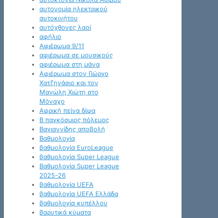
αυτονομία ηλεκτρικού
αυτοκινήτου
αυτόχθονες λαοί
αφήλιο
Αφιέρωμα 9/11
αφιέρωμα σε μουσικούς
αφιέρωμα στη μάνα
Αφιέρωμα στον Γιώργο
Χατζηνάσιο και τον
Μανώλη Χιώτη στο
Μόναχο
Αφρική πείνα δίψα
Β παγκόσμιος πόλεμος
Βαγιαννίδης αποβολή
Βαθμολογία
βαθμολογία EuroLeague
βαθμολογία Super League
Βαθμολογία Super League
2025-26
βαθμολογία UEFA
βαθμολογία UEFA Ελλάδα
βαθμολογία κυπέλλου
βαρυτικά κύματα