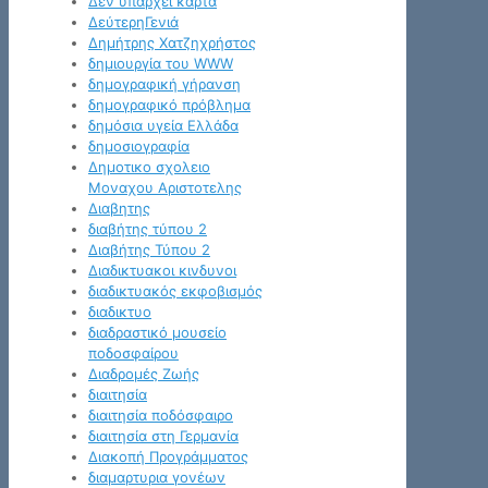
Δεν υπάρχει κάρτα
ΔεύτερηΓενιά
Δημήτρης Χατζηχρήστος
δημιουργία του WWW
δημογραφική γήρανση
δημογραφικό πρόβλημα
δημόσια υγεία Ελλάδα
δημοσιογραφία
Δημοτικο σχολειο
Μοναχου Αριστοτελης
Διαβητης
διαβήτης τύπου 2
Διαβήτης Τύπου 2
Διαδικτυακοι κινδυνοι
διαδικτυακός εκφοβισμός
διαδικτυο
διαδραστικό μουσείο
ποδοσφαίρου
Διαδρομές Ζωής
διαιτησία
διαιτησία ποδόσφαιρο
διαιτησία στη Γερμανία
Διακοπή Προγράμματος
διαμαρτυρια γονέων