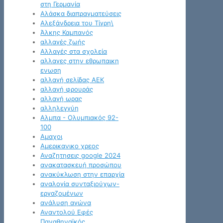
στη Γερμανία
Αλάσκα διαπραγματεύσεις
Αλεξάνδρεια του Τίγρη\
Άλκης Καμπανός
αλλαγές ζωής
Αλλαγές στα σχολεία
αλλαγες στην εθρωπαικη
ενωση
αλλαγή σελίδας ΑΕΚ
αλλαγή φρουράς
αλλαγή ωρας
αλληλεγγύη
Αλμπα - Ολυμπιακός 92-
100
Αμαχοι
Αμερικανικο χρεος
Αναζητησεις google 2024
ανακατασκευή προσώπου
ανακύκλωση στην επαρχία
αναλογία συνταξιούχων-
εργαζομένων
ανάλυση αγώνα
Αναντολού Εφές
Παναθηναϊκός