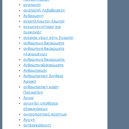
ανατροπή
ανατροπή Λεβαδειακός
Ανδρομαχη
ανεκπλήρωτος έρωτας
ανεμογεννήτριες και
πυρκαγιές
ανεργία νέων στην Ευρώπη
ανθρώπινα δικαιώματα
ανθρώπινα δικαιώματα
ηλικιωμένων
ανθρώπινα δικαιώματα.
ΑνθρώπιναΔικαιώματα
Ανθρωπισμός
Ανθρωπιστική βοήθεια
Αφρική
ανθρωπιστική κρίση
Παλαιστίνη
Άνοια
ανοιχτές υποθέσεις
εξαφανίσεων
ανοσοποιητικό σύστημα
Ανοχή
αντεργκράουντ