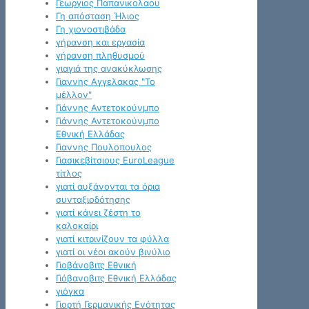
Γεωργιος Παπανικολαου
Γη απόσταση Ήλιος
Γη χιονοστιβάδα
γήρανση και εργασία
γήρανση πληθυσμού
γιαγιά της ανακύκλωσης
Γιαννης Αγγελακας "Το
μέλλον"
Γιάννης Αντετοκούνμπο
Γιάννης Αντετοκούνμπο
Εθνική Ελλάδας
Γιαννης Πουλοπουλος
Γιασικεβίτσιους EuroLeague
τίτλος
γιατί αυξάνονται τα όρια
συνταξιοδότησης
γιατί κάνει ζέστη το
καλοκαίρι
γιατί κιτρινίζουν τα φύλλα
γιατί οι νέοι ακούν βινύλιο
Γιοβάνοβιτς Εθνική
Γιόβανοβιτς Εθνική Ελλάδας
γιόγκα
Γιορτή Γερμανικής Ενότητας