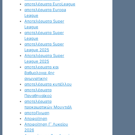
αποτελέσματα EuroLeague
αποτελέσματα Europa
League
Αποτελέσματα Super
League
αποτελέσματα Super
League
αποτελέσματα Super
League 2025
Αποτελέσματα Super
League 2025
αποτελεσματα και
βαθμολογια 4ης
αγωνιστικης
αποτελέσματα κυπέλλου
αποτελέσματα
Παναθηναϊκού
αποτελέσματα
προκριματικών Μουντιάλ
αποτοξίνωση
Αποφοίτηση
Αποφοίτηση Γ΄ Λυκείου
2026