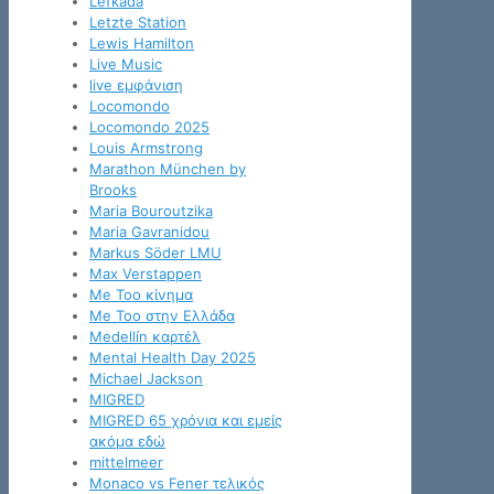
Lefkada
Letzte Station
Lewis Hamilton
Live Music
live εμφάνιση
Locomondo
Locomondo 2025
Louis Armstrong
Marathon München by
Brooks
Maria Bouroutzika
Maria Gavranidou
Markus Söder LMU
Max Verstappen
Me Too κίνημα
Me Too στην Ελλάδα
Medellín καρτέλ
Mental Health Day 2025
Michael Jackson
MIGRED
MIGRED 65 χρόνια και εμείς
ακόμα εδώ
mittelmeer
Monaco vs Fener τελικός