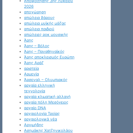
Αποφοίτησης 3ης Λυκείου
2026
αποχώρηση
απώλεια βάρους
απώλεια μυϊκής μάζας
απώλεια παιδιού
απώλειες ροκ μουσικής
Άρης
Άρης – Βόλος
Άρης – Παναθηναϊκός
Άρης αποκλεισμός Ευρώπη
Άρης Αράζ
αριστεία
Αρμενία
Άρσεναλ – Ολυμπιακός
αρχαία ελληνική
τεχνολογία
αρχαία κλιματική αλλαγή
αρχαία πόλη Μεσόγειος
αρχαίο DNA
αρχαιολογία Τροίας
αρχαιολογικά νέα
Αρχιμήδης
Ασημάκης Χατζηνικολάου