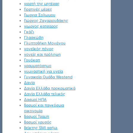
γιορτή της μητέρας
Γιορτινές μέρες
Γιωργια Σολωμου
Γιώργος Ζαχαριουδάκης
γιωργος κατσαρος
Γκάζι
Γλασκώβη
Γλυπτοθήκη Μονάχου
γονεϊκός πόνος
γονείς και πρόληψη
Γουόκαπ
γραμματόσημο
γυμναστική για υγεία
Γυναικεία Ομάδα Westend
Δανία
Δανία Ελλάδα προκριματικά
Δανία Ελλάδα τελικός
Δασμοί ΗΠΑ
δασμοί και παγκόσμια
οικονομία
δασμοί Τραμπ
δασμοί χρυσός
δείκτης SMI ασήμι