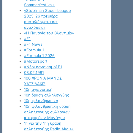
Sommerfestival»
«Stoiximan Super League
2025-26 πρεμιέρα
αποτελέσματα και
αναλύσεις»
«Η Παναγία του Βλαντιμίρ»
#F1
#F1 News
#Formula 1
#Formula 1 2026
#Motorsport
#Νέοι κανονισμοί F1
08.02.1981
100 ΧΡΟΝΙΑ ΜΑΝΟΣ
ΧΑΤΖΙΔΑΚΙΣ
10η αγωνιστική
10η δραση αλληλεγγύης
10η φιλανθρωπική
10η φιλανθρωπικη δραση
αλληλεγγυης συλλογων
και φορέων Μονάχου
11 για την 11η δράση
αλληλεγγύης Radio Akou+