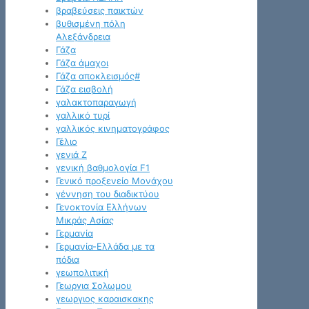
βραβεύσεις παικτών
βυθισμένη πόλη
Αλεξάνδρεια
Γάζα
Γάζα άμαχοι
Γάζα αποκλεισμός#
Γάζα εισβολή
γαλακτοπαραγωγή
γαλλικό τυρί
γαλλικός κινηματογράφος
Γέλιο
γενιά Z
γενική βαθμολογία F1
Γενικό προξενείο Μονάχου
γέννηση του διαδικτύου
Γενοκτονία Ελλήνων
Μικράς Ασίας
Γερμανία
Γερμανία-Ελλάδα με τα
πόδια
γεωπολιτική
Γεωργια Σολωμου
γεωργιος καραισκακης