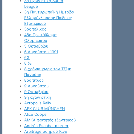
3η αγωνιστική Super
League
3η Πανευρωπαϊκή Ημερίδα
Ελληνόγλωσσης Παιδείας
Εξωτερικού
3ος τελικός
48ο Πρωτάθλημα
Ολυμπιακού
5 Οκτωβρίου
6 Αυγούστου 1991
6G
8 ½
8 χρόνια χωρίς τον Τζίμη
Πανούση
8ος τίτλος
9 Αυγούστου
9 Οκτωβρίου
9η αγωνιστική
Acropolis Rally
AEK CLUB MÜNCHEN
Alice Cooper
AMKA φοιτητές εξωτερικού
Andrés Escobar murder
Arbitrage ασημιού Κίνα