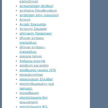
καλλιτέχνες
αντιμετώπιση πένθους
αντίπαλοι Παναθηναϊκού
αντίσταση στην ινσουλίνη
Αντοχή
Αντρές Εσκομπάρ
Αντώνης Σαμαράς
αξέχαστη Παράσταση
άξονας εντέρου
εγκεφάλου
άξονας εντέρου-
εγκεφάλου
απεργία πείνας
Απλώνω ευτυχία
αποδοχή και αγάπη
αποθέματα χρυσού ΗΠΑ
αποκαλυπτήρια
αποκλεισμός Ελλάδας
αποπληθωρισμένη τιμή
ασημιού.
αποσάθρωση
αποτελέσματα 6ης
αγωνιστικής
αποτελέσματα BCL