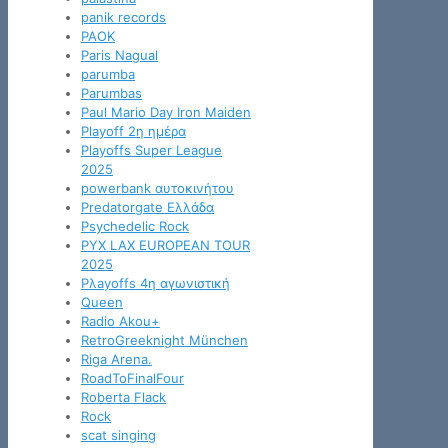
panik records
PAOK
Paris Nagual
parumba
Parumbas
Paul Mario Day Iron Maiden
Playoff 2η ημέρα
Playoffs Super League
2025
powerbank αυτοκινήτου
Predatorgate Ελλάδα
Psychedelic Rock
PYX LAX EUROPEAN TOUR
2025
Pλayoffs 4η αγωνιστική
Queen
Radio Akou+
RetroGreeknight München
Riga Arena.
RoadToFinalFour
Roberta Flack
Rock
scat singing