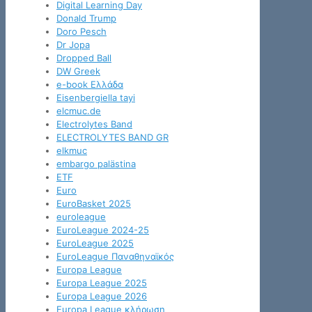
Digital Learning Day
Donald Trump
Doro Pesch
Dr Jopa
Dropped Ball
DW Greek
e-book Ελλάδα
Eisenbergiella tayi
elcmuc.de
Electrolytes Band
ELECTROLYTES BAND GR
elkmuc
embargo palästina
ETF
Euro
EuroBasket 2025
euroleague
EuroLeague 2024-25
EuroLeague 2025
EuroLeague Παναθηναϊκός
Europa League
Europa League 2025
Europa League 2026
Europa League κλήρωση