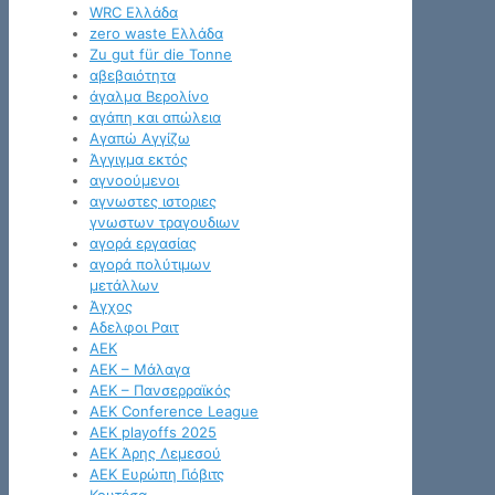
WRC Ελλάδα
zero waste Ελλάδα
Zu gut für die Tonne
αβεβαιότητα
άγαλμα Βερολίνο
αγάπη και απώλεια
Αγαπώ Αγγίζω
Άγγιγμα εκτός
αγνοούμενοι
αγνωστες ιστοριες
γνωστων τραγουδιων
αγορά εργασίας
αγορά πολύτιμων
μετάλλων
Άγχος
Αδελφοι Ραιτ
ΑΕΚ
ΑΕΚ – Μάλαγα
ΑΕΚ – Πανσερραϊκός
ΑΕΚ Conference League
ΑΕΚ playoffs 2025
ΑΕΚ Άρης Λεμεσού
ΑΕΚ Ευρώπη Γιόβιτς