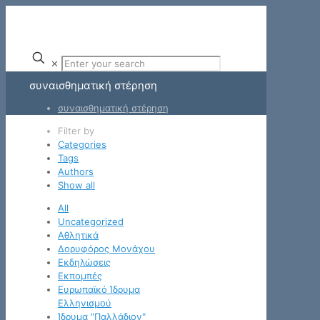
✕
συναισθηματική στέρηση
συναισθηματική στέρηση
Filter by
Categories
Tags
Authors
Show all
All
Uncategorized
Αθλητικά
Δορυφόρος Μονάχου
Εκδηλώσεις
Εκπομπές
Ευρωπαϊκό Ίδρυμα
Ελληνισμού
Ίδρυμα "Παλλάδιον"