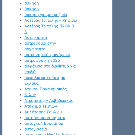
ασκηση
άσκηση
άσκηση για μακροζωία
Αστέρας Τρίπολης – Κηφισιά
Αστέρας Τρίπολης ΠΑΟΚ 3-
3
Αστεροματα
αστρονομία στην
αρχαιότητα
αστρονομικό φαινόμενο
αστροφυσική 2025
ασφάλεια στο διαδίκτυο για
παιδιά
ασφαλιστικό σύστημα
Ελλάδα
Αταμάν Παναθηναϊκός
Άτλας
Ατρόμητος – Λεβαδειακός
Ατύχημα Τεμπών
Αυλότοπος Σουλίου
αυτοάνοσα νοσήματα
αυτογκόλ Εσκομπάρ
αυτογνωσία
αυτοκτονία Νικόλα Άσιμου