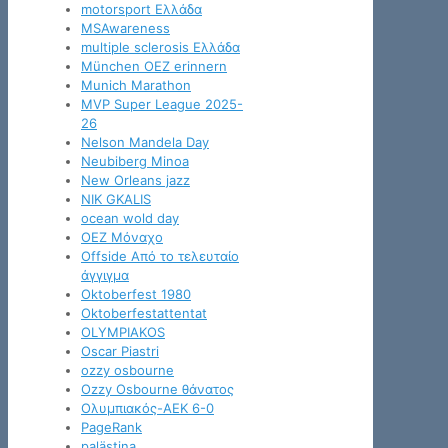
motorsport Ελλάδα
MSAwareness
multiple sclerosis Ελλάδα
München OEZ erinnern
Munich Marathon
MVP Super League 2025-
26
Nelson Mandela Day
Neubiberg Minoa
New Orleans jazz
NIK GKALIS
ocean wold day
OEZ Μόναχο
Offside Από το τελευταίο
άγγιγμα
Oktoberfest 1980
Oktoberfestattentat
OLYMPIAKOS
Oscar Piastri
ozzy osbourne
Ozzy Osbourne θάνατος
Oλυμπιακός-ΑΕΚ 6-0
PageRank
palästina