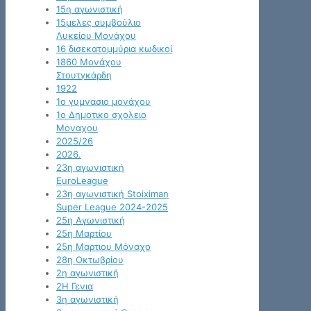
15η αγωνιστική
15μελες συμβούλιο
Λυκείου Μονάχου
16 δισεκατομμύρια κωδικοί
1860 Μονάχου
Στουτγκάρδη
1922
1ο γυμνασιο μονάχου
1ο Δημοτικο σχολειο
Μοναχου
2025/26
2026.
23η αγωνιστική
EuroLeague
23η αγωνιστική Stoiximan
Super League 2024-2025
25η Αγωνιστική
25η Μαρτίου
25η Μαρτιου Μόναχο
28η Οκτωβρίου
2η αγωνιστική
2Η Γενια
3η αγωνιστική