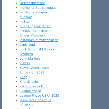
Herrenchiemsee
highlights Super League
highlights ελληνικών
ομάδων
hiking
hunger gazastreifen
Initiative Krebskranke
Kinder München
Instagram αυτοπεποίθηση
Janis Joplin
Jock McDonald Bollock
Brothers
John Martinis.
Klavdia
Klavdia Asteromata
Eurovision 2025
krieg
Kristallnacht
Lachnoclostridium
League Phase
League Phase UEFA 2025
lease rates πολύτιμα
μέταλλα