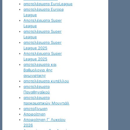
αποτελέσματα EuroLeague
αποτελέσματα Europa
League
Αποτελέσματα Super
League
αποτελέσματα Super
League
αποτελέσματα Super
League 2025
Αποτελέσματα Super
League 2025
αποτελεσματα και
βαθμολογια 4ης
αγωνιστικης
αποτελέσματα κυπέλλου
αποτελέσματα
Παναθηναϊκού
αποτελέσματα
προκριματικών Μουντιάλ
αποτοξίνωση
Αποφοίτηση
Αποφοίτηση Γ΄ Λυκείου
2026