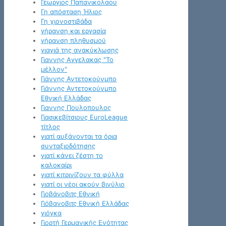
Γεωργιος Παπανικολαου
Γη απόσταση Ήλιος
Γη χιονοστιβάδα
γήρανση και εργασία
γήρανση πληθυσμού
γιαγιά της ανακύκλωσης
Γιαννης Αγγελακας "Το
μέλλον"
Γιάννης Αντετοκούνμπο
Γιάννης Αντετοκούνμπο
Εθνική Ελλάδας
Γιαννης Πουλοπουλος
Γιασικεβίτσιους EuroLeague
τίτλος
γιατί αυξάνονται τα όρια
συνταξιοδότησης
γιατί κάνει ζέστη το
καλοκαίρι
γιατί κιτρινίζουν τα φύλλα
γιατί οι νέοι ακούν βινύλιο
Γιοβάνοβιτς Εθνική
Γιόβανοβιτς Εθνική Ελλάδας
γιόγκα
Γιορτή Γερμανικής Ενότητας