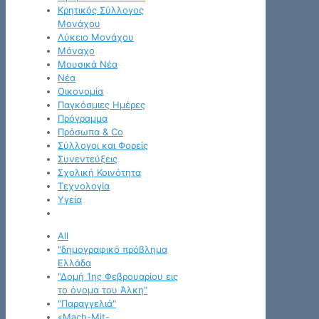
Κρητικός Σύλλογος
Μονάχου
Λύκειο Μονάχου
Μόναχο
Μουσικά Νέα
Νέα
Οικονομία
Παγκόσμιες Ημέρες
Πρόγραμμα
Πρόσωπα & Co
Σύλλογοι και Φορείς
Συνεντεύξεις
Σχολική Κοινότητα
Τεχνολογία
Υγεία
All
"δημογραφικό πρόβλημα
Ελλάδα
"Δομή 1ης Φεβρουαρίου εις
το όνομα του Άλκη"
"Παραγγελιά"
«Mach-Mit-