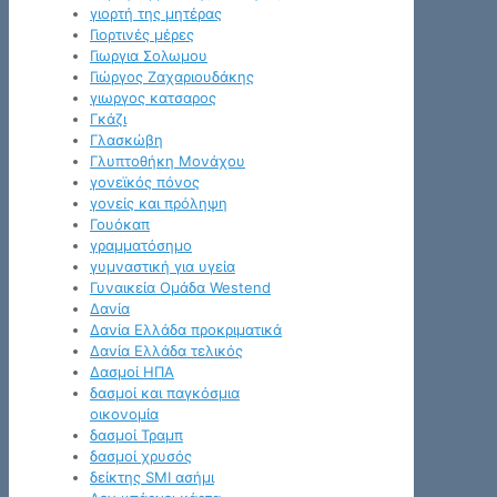
γιορτή της μητέρας
Γιορτινές μέρες
Γιωργια Σολωμου
Γιώργος Ζαχαριουδάκης
γιωργος κατσαρος
Γκάζι
Γλασκώβη
Γλυπτοθήκη Μονάχου
γονεϊκός πόνος
γονείς και πρόληψη
Γουόκαπ
γραμματόσημο
γυμναστική για υγεία
Γυναικεία Ομάδα Westend
Δανία
Δανία Ελλάδα προκριματικά
Δανία Ελλάδα τελικός
Δασμοί ΗΠΑ
δασμοί και παγκόσμια
οικονομία
δασμοί Τραμπ
δασμοί χρυσός
δείκτης SMI ασήμι