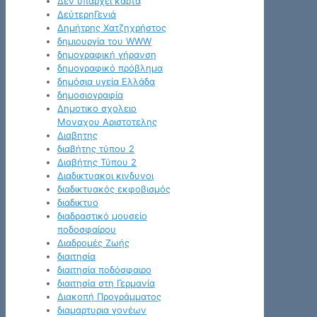
Δεν υπάρχει κάρτα
ΔεύτερηΓενιά
Δημήτρης Χατζηχρήστος
δημιουργία του WWW
δημογραφική γήρανση
δημογραφικό πρόβλημα
δημόσια υγεία Ελλάδα
δημοσιογραφία
Δημοτικο σχολειο
Μοναχου Αριστοτελης
Διαβητης
διαβήτης τύπου 2
Διαβήτης Τύπου 2
Διαδικτυακοι κινδυνοι
διαδικτυακός εκφοβισμός
διαδικτυο
διαδραστικό μουσείο
ποδοσφαίρου
Διαδρομές Ζωής
διαιτησία
διαιτησία ποδόσφαιρο
διαιτησία στη Γερμανία
Διακοπή Προγράμματος
διαμαρτυρια γονέων