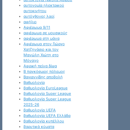
αυτονομία ηλεκτρικού
αυτοκινήτου
αυτόχθονες λαοί
αφήλιο
Αφιέρωμα 9/11
αφιέρωμα σε μουσικούς
αφιέρωμα στη μάνα
Αφιέρωμα στον Γιώργο
Χατζηνάσιο και τον
Μανώλη Χιώτη στο
Μόναχο
Αφρική πείνα δίψα
Β παγκόσμιος πόλεμος
Βαγιαννίδης αποβολή
Βαθμολογία
βαθμολογία EuroLeague
βαθμολογία Super League
Βαθμολογία Super League
2025-26
βαθμολογία UEFA
βαθμολογία UEFA Ελλάδα
βαθμολογία κυπέλλου
βαρυτικά κύματα