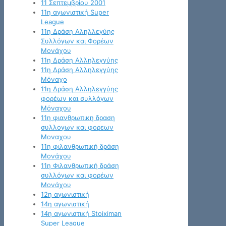
11 Σεπτεμβρίου 2001
11η αγωνιστική Super
League
11η Δράση Αληλλεγύης
Συλλόγων και Φορέων
Μονάχου
11η Δράση Αλληλεγγύης
11η Δράση Αλληλεγγύης
Μόναχο
11η Δράση Αλληλεγγύης
φορέων και συλλόγων
Μόναχου
11η φιανθρωπικη δραση
συλλογων και φορεων
Μοναχου
11η φιλανθρωπική δράση
Μονάχου
11η Φιλανθρωπική δράση
συλλόγων και φορέων
Μονάχου
12η αγωνιστική
14η αγωνιστική
14η αγωνιστική Stoiximan
Super League