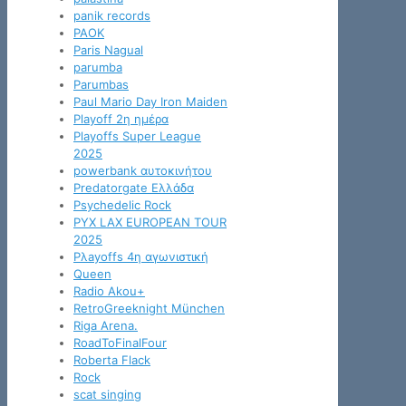
panik records
PAOK
Paris Nagual
parumba
Parumbas
Paul Mario Day Iron Maiden
Playoff 2η ημέρα
Playoffs Super League
2025
powerbank αυτοκινήτου
Predatorgate Ελλάδα
Psychedelic Rock
PYX LAX EUROPEAN TOUR
2025
Pλayoffs 4η αγωνιστική
Queen
Radio Akou+
RetroGreeknight München
Riga Arena.
RoadToFinalFour
Roberta Flack
Rock
scat singing