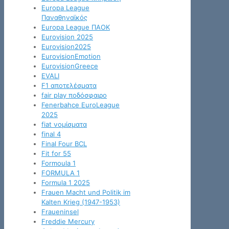
Europa League
Παναθηναϊκός
Europa League ΠΑΟΚ
Eurovision 2025
Eurovision2025
EurovisionEmotion
EurovisionGreece
EVALI
F1 αποτελέσματα
fair play ποδόσφαιρο
Fenerbahce EuroLeague
2025
fiat νομίσματα
final 4
Final Four BCL
Fit for 55
Formoula 1
FORMULA 1
Formula 1 2025
Frauen Macht und Politik im
Kalten Krieg (1947-1953)
Fraueninsel
Freddie Mercury