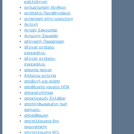
καλλιτέχνες
αντιμετώπιση πένθους
αντίπαλοι Παναθηναϊκού
αντίσταση στην ινσουλίνη
Αντοχή
Αντρές Εσκομπάρ
Αντώνης Σαμαράς
αξέχαστη Παράσταση
άξονας εντέρου
εγκεφάλου
άξονας εντέρου-
εγκεφάλου
απεργία πείνας
Απλώνω ευτυχία
αποδοχή και αγάπη
αποθέματα χρυσού ΗΠΑ
αποκαλυπτήρια
αποκλεισμός Ελλάδας
αποπληθωρισμένη τιμή
ασημιού.
αποσάθρωση
αποτελέσματα 6ης
αγωνιστικής
αποτελέσματα BCL