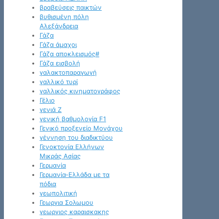
βραβεύσεις παικτών
βυθισμένη πόλη
Αλεξάνδρεια
Γάζα
Γάζα άμαχοι
Γάζα αποκλεισμός#
Γάζα εισβολή
γαλακτοπαραγωγή
γαλλικό τυρί
γαλλικός κινηματογράφος
Γέλιο
γενιά Z
γενική βαθμολογία F1
Γενικό προξενείο Μονάχου
γέννηση του διαδικτύου
Γενοκτονία Ελλήνων
Μικράς Ασίας
Γερμανία
Γερμανία-Ελλάδα με τα
πόδια
γεωπολιτική
Γεωργια Σολωμου
γεωργιος καραισκακης