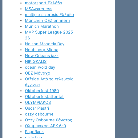
motorsport Ελλάδα
MSAwareness
multiple sclerosis Ελλάδα
München OEZ erinnern
Munich Marathon
MVP Super League 2025-
26
Nelson Mandela Day
Neubiberg Minoa
New Orleans jazz
NIK GKALIS
ocean wold day
OEZ Μόναχο
Offside Από το τελευταίο
άγγιγμα
Oktoberfest 1980
Oktoberfestattentat
OLYMPIAKOS
Oscar Piastri
ozzy osbourne
Ozzy Osbourne θάνατος
Oλυμπιακός-ΑΕΚ 6-0
PageRank
palästina