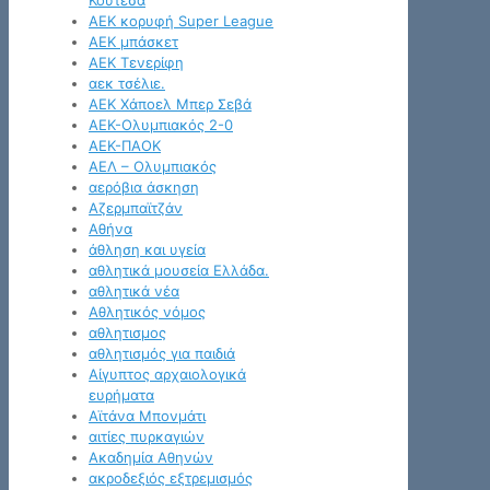
Κουτέσα
ΑΕΚ κορυφή Super League
ΑΕΚ μπάσκετ
ΑΕΚ Τενερίφη
αεκ τσέλιε.
ΑΕΚ Χάποελ Μπερ Σεβά
ΑΕΚ-Ολυμπιακός 2-0
ΑΕΚ-ΠΑΟΚ
ΑΕΛ – Ολυμπιακός
αερόβια άσκηση
Αζερμπαϊτζάν
Αθήνα
άθληση και υγεία
αθλητικά μουσεία Ελλάδα.
αθλητικά νέα
Αθλητικός νόμος
αθλητισμος
αθλητισμός για παιδιά
Αίγυπτος αρχαιολογικά
ευρήματα
Αϊτάνα Μπονμάτι
αιτίες πυρκαγιών
Ακαδημία Αθηνών
ακροδεξιός εξτρεμισμός