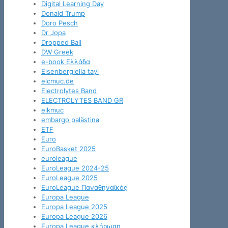
Digital Learning Day
Donald Trump
Doro Pesch
Dr Jopa
Dropped Ball
DW Greek
e-book Ελλάδα
Eisenbergiella tayi
elcmuc.de
Electrolytes Band
ELECTROLYTES BAND GR
elkmuc
embargo palästina
ETF
Euro
EuroBasket 2025
euroleague
EuroLeague 2024-25
EuroLeague 2025
EuroLeague Παναθηναϊκός
Europa League
Europa League 2025
Europa League 2026
Europa League κλήρωση