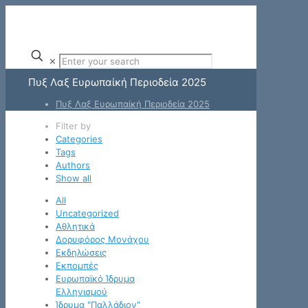
✕
Πυξ Λαξ Ευρωπαίκή Περιοδεία 2025
Πυξ Λαξ Ευρωπαίκή Περιοδεία 2025
Filter by
Categories
Tags
Authors
Show all
All
Uncategorized
Αθλητικά
Δορυφόρος Μονάχου
Εκδηλώσεις
Εκπομπές
Ευρωπαϊκό Ίδρυμα
Ελληνισμού
Ίδρυμα "Παλλάδιον"