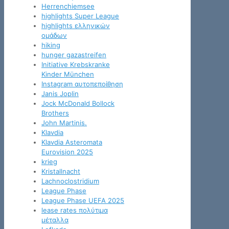
Herrenchiemsee
highlights Super League
highlights ελληνικών
ομάδων
hiking
hunger gazastreifen
Initiative Krebskranke
Kinder München
Instagram αυτοπεποίθηση
Janis Joplin
Jock McDonald Bollock
Brothers
John Martinis.
Klavdia
Klavdia Asteromata
Eurovision 2025
krieg
Kristallnacht
Lachnoclostridium
League Phase
League Phase UEFA 2025
lease rates πολύτιμα
μέταλλα