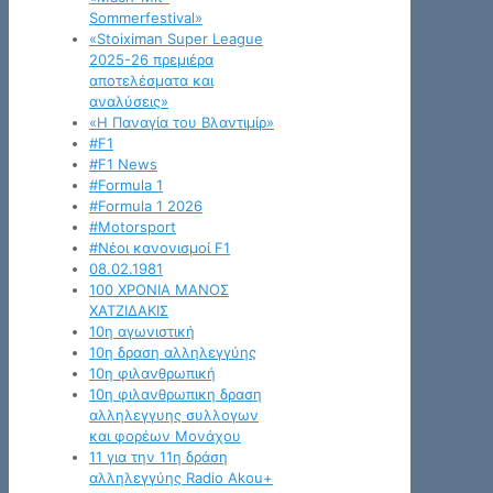
Sommerfestival»
«Stoiximan Super League
2025-26 πρεμιέρα
αποτελέσματα και
αναλύσεις»
«Η Παναγία του Βλαντιμίρ»
#F1
#F1 News
#Formula 1
#Formula 1 2026
#Motorsport
#Νέοι κανονισμοί F1
08.02.1981
100 ΧΡΟΝΙΑ ΜΑΝΟΣ
ΧΑΤΖΙΔΑΚΙΣ
10η αγωνιστική
10η δραση αλληλεγγύης
10η φιλανθρωπική
10η φιλανθρωπικη δραση
αλληλεγγυης συλλογων
και φορέων Μονάχου
11 για την 11η δράση
αλληλεγγύης Radio Akou+