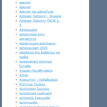
ασκηση
άσκηση
άσκηση για μακροζωία
Αστέρας Τρίπολης – Κηφισιά
Αστέρας Τρίπολης ΠΑΟΚ 3-
3
Αστεροματα
αστρονομία στην
αρχαιότητα
αστρονομικό φαινόμενο
αστροφυσική 2025
ασφάλεια στο διαδίκτυο για
παιδιά
ασφαλιστικό σύστημα
Ελλάδα
Αταμάν Παναθηναϊκός
Άτλας
Ατρόμητος – Λεβαδειακός
Ατύχημα Τεμπών
Αυλότοπος Σουλίου
αυτοάνοσα νοσήματα
αυτογκόλ Εσκομπάρ
αυτογνωσία
αυτοκτονία Νικόλα Άσιμου