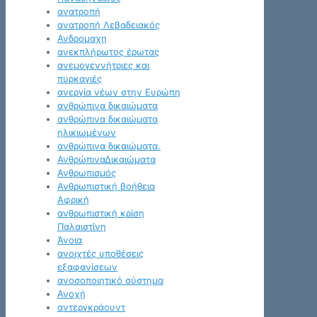
ανατροπή
ανατροπή Λεβαδειακός
Ανδρομαχη
ανεκπλήρωτος έρωτας
ανεμογεννήτριες και
πυρκαγιές
ανεργία νέων στην Ευρώπη
ανθρώπινα δικαιώματα
ανθρώπινα δικαιώματα
ηλικιωμένων
ανθρώπινα δικαιώματα.
ΑνθρώπιναΔικαιώματα
Ανθρωπισμός
Ανθρωπιστική βοήθεια
Αφρική
ανθρωπιστική κρίση
Παλαιστίνη
Άνοια
ανοιχτές υποθέσεις
εξαφανίσεων
ανοσοποιητικό σύστημα
Ανοχή
αντεργκράουντ