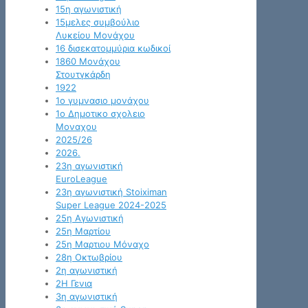
15η αγωνιστική
15μελες συμβούλιο
Λυκείου Μονάχου
16 δισεκατομμύρια κωδικοί
1860 Μονάχου
Στουτγκάρδη
1922
1ο γυμνασιο μονάχου
1ο Δημοτικο σχολειο
Μοναχου
2025/26
2026.
23η αγωνιστική
EuroLeague
23η αγωνιστική Stoiximan
Super League 2024-2025
25η Αγωνιστική
25η Μαρτίου
25η Μαρτιου Μόναχο
28η Οκτωβρίου
2η αγωνιστική
2Η Γενια
3η αγωνιστική