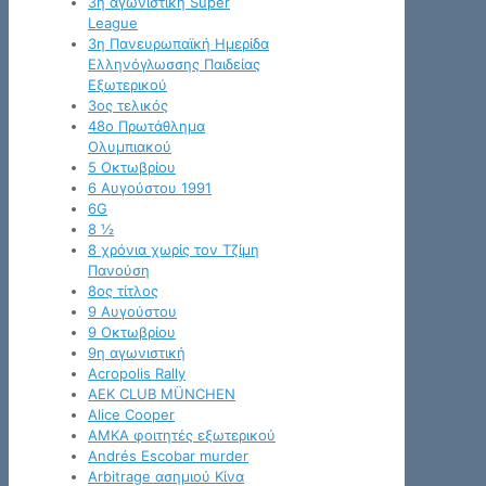
3η αγωνιστική Super
League
3η Πανευρωπαϊκή Ημερίδα
Ελληνόγλωσσης Παιδείας
Εξωτερικού
3ος τελικός
48ο Πρωτάθλημα
Ολυμπιακού
5 Οκτωβρίου
6 Αυγούστου 1991
6G
8 ½
8 χρόνια χωρίς τον Τζίμη
Πανούση
8ος τίτλος
9 Αυγούστου
9 Οκτωβρίου
9η αγωνιστική
Acropolis Rally
AEK CLUB MÜNCHEN
Alice Cooper
AMKA φοιτητές εξωτερικού
Andrés Escobar murder
Arbitrage ασημιού Κίνα