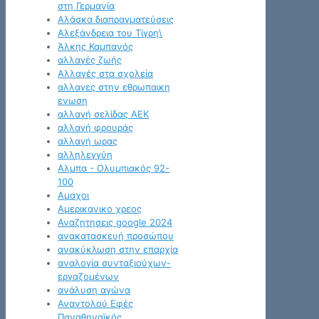
στη Γερμανία
Αλάσκα διαπραγματεύσεις
Αλεξάνδρεια του Τίγρη\
Άλκης Καμπανός
αλλαγές ζωής
Αλλαγές στα σχολεία
αλλαγες στην εθρωπαικη
ενωση
αλλαγή σελίδας ΑΕΚ
αλλαγή φρουράς
αλλαγή ωρας
αλληλεγγύη
Αλμπα - Ολυμπιακός 92-
100
Αμαχοι
Αμερικανικο χρεος
Αναζητησεις google 2024
ανακατασκευή προσώπου
ανακύκλωση στην επαρχία
αναλογία συνταξιούχων-
εργαζομένων
ανάλυση αγώνα
Αναντολού Εφές
Παναθηναϊκός