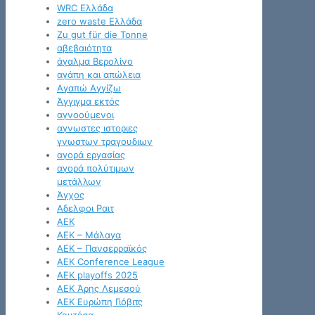
WRC Ελλάδα
zero waste Ελλάδα
Zu gut für die Tonne
αβεβαιότητα
άγαλμα Βερολίνο
αγάπη και απώλεια
Αγαπώ Αγγίζω
Άγγιγμα εκτός
αγνοούμενοι
αγνωστες ιστοριες
γνωστων τραγουδιων
αγορά εργασίας
αγορά πολύτιμων
μετάλλων
Άγχος
Αδελφοι Ραιτ
ΑΕΚ
ΑΕΚ – Μάλαγα
ΑΕΚ – Πανσερραϊκός
ΑΕΚ Conference League
ΑΕΚ playoffs 2025
ΑΕΚ Άρης Λεμεσού
ΑΕΚ Ευρώπη Γιόβιτς