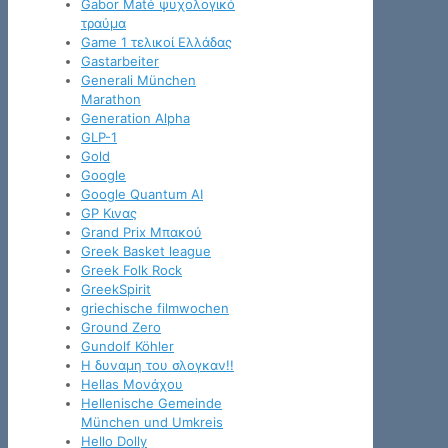
Gabor Maté ψυχολογικό
τραύμα
Game 1 τελικοί Ελλάδας
Gastarbeiter
Generali München
Marathon
Generation Alpha
GLP-1
Gold
Google
Google Quantum AI
GP Κινας
Grand Prix Μπακού
Greek Basket league
Greek Folk Rock
GreekSpirit
griechische filmwochen
Ground Zero
Gundolf Köhler
H δυναμη του σλογκαν!!
Hellas Μονάχου
Hellenische Gemeinde
München und Umkreis
Hello Dolly