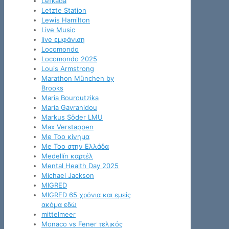
Lefkada
Letzte Station
Lewis Hamilton
Live Music
live εμφάνιση
Locomondo
Locomondo 2025
Louis Armstrong
Marathon München by
Brooks
Maria Bouroutzika
Maria Gavranidou
Markus Söder LMU
Max Verstappen
Me Too κίνημα
Me Too στην Ελλάδα
Medellín καρτέλ
Mental Health Day 2025
Michael Jackson
MIGRED
MIGRED 65 χρόνια και εμείς
ακόμα εδώ
mittelmeer
Monaco vs Fener τελικός