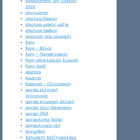
Αποφοίτησης 3ης Λυκείου
2026
αποχώρηση
απώλεια βάρους
απώλεια μυϊκής μάζας
απώλεια παιδιού
απώλειες ροκ μουσικής
Άρης
Άρης – Βόλος
Άρης – Παναθηναϊκός
Άρης αποκλεισμός Ευρώπη
Άρης Αράζ
αριστεία
Αρμενία
Άρσεναλ – Ολυμπιακός
αρχαία ελληνική
τεχνολογία
αρχαία κλιματική αλλαγή
αρχαία πόλη Μεσόγειος
αρχαίο DNA
αρχαιολογία Τροίας
αρχαιολογικά νέα
Αρχιμήδης
Ασημάκης Χατζηνικολάου