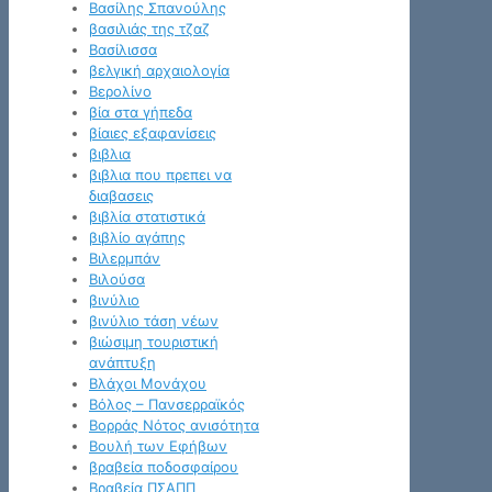
Βασίλης Σπανούλης
βασιλιάς της τζαζ
Βασίλισσα
βελγική αρχαιολογία
Βερολίνο
βία στα γήπεδα
βίαιες εξαφανίσεις
βιβλια
βιβλια που πρεπει να
διαβασεις
βιβλία στατιστικά
βιβλίο αγάπης
Βιλερμπάν
Βιλούσα
βινύλιο
βινύλιο τάση νέων
βιώσιμη τουριστική
ανάπτυξη
Βλάχοι Μονάχου
Βόλος – Πανσερραϊκός
Βορράς Νότος ανισότητα
Βουλή των Εφήβων
βραβεία ποδοσφαίρου
Βραβεία ΠΣΑΠΠ