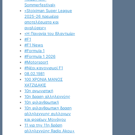
Sommerfestival»
«Stoiximan Super League
2025-26 πρεμιέρα
αποτελέσματα και
αναλύσεις»
«Η Παναγία του Βλαντιμίρ»
#F1
#F1 News
#Formula 1
#Formula 1 2026
#Motorsport
#Νέοι κανονισμοί F1
08.02.1981
100 ΧΡΟΝΙΑ ΜΑΝΟΣ
ΧΑΤΖΙΔΑΚΙΣ
10η αγωνιστική
10η δραση αλληλεγγύης
10η φιλανθρωπική
10η φιλανθρωπικη δραση
αλληλεγγυης συλλογων
και φορέων Μονάχου
11 για την 11η δράση
αλληλεγγύης Radio Akou+