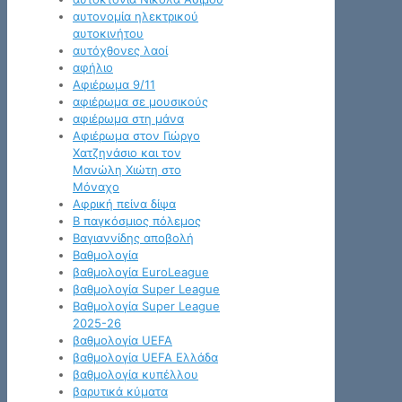
αυτονομία ηλεκτρικού
αυτοκινήτου
αυτόχθονες λαοί
αφήλιο
Αφιέρωμα 9/11
αφιέρωμα σε μουσικούς
αφιέρωμα στη μάνα
Αφιέρωμα στον Γιώργο
Χατζηνάσιο και τον
Μανώλη Χιώτη στο
Μόναχο
Αφρική πείνα δίψα
Β παγκόσμιος πόλεμος
Βαγιαννίδης αποβολή
Βαθμολογία
βαθμολογία EuroLeague
βαθμολογία Super League
Βαθμολογία Super League
2025-26
βαθμολογία UEFA
βαθμολογία UEFA Ελλάδα
βαθμολογία κυπέλλου
βαρυτικά κύματα