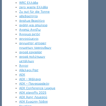
WRC Ελλάδα
zero waste Ελλάδα
Zu gut für die Tonne
αβεβαιότητα
άγαλμα Βερολίνο
αγάπη και απώλεια
Αγαπώ Αγγίζω
Άγγιγμα εκτός
αγνοούμενοι
αγνωστες ιστοριες
γνωστων τραγουδιων
αγορά εργασίας
αγορά πολύτιμων
μετάλλων
Άγχος
Αδελφοι Ραιτ
ΑΕΚ
ΑΕΚ – Μάλαγα
ΑΕΚ – Πανσερραϊκός
ΑΕΚ Conference League
ΑΕΚ playoffs 2025
ΑΕΚ Άρης Λεμεσού
ΑΕΚ Ευρώπη Γιόβιτς