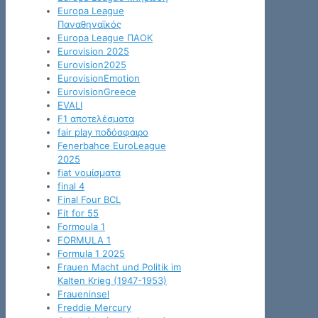
Europa League
Παναθηναϊκός
Europa League ΠΑΟΚ
Eurovision 2025
Eurovision2025
EurovisionEmotion
EurovisionGreece
EVALI
F1 αποτελέσματα
fair play ποδόσφαιρο
Fenerbahce EuroLeague
2025
fiat νομίσματα
final 4
Final Four BCL
Fit for 55
Formoula 1
FORMULA 1
Formula 1 2025
Frauen Macht und Politik im
Kalten Krieg (1947-1953)
Fraueninsel
Freddie Mercury