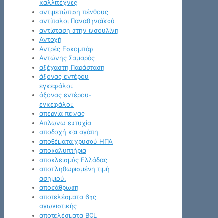
καλλιτέχνες
αντιμετώπιση πένθους
αντίπαλοι Παναθηναϊκού
αντίσταση στην ινσουλίνη
Αντοχή
Αντρές Εσκομπάρ
Αντώνης Σαμαράς
αξέχαστη Παράσταση
άξονας εντέρου
εγκεφάλου
άξονας εντέρου-
εγκεφάλου
απεργία πείνας
Απλώνω ευτυχία
αποδοχή και αγάπη
αποθέματα χρυσού ΗΠΑ
αποκαλυπτήρια
αποκλεισμός Ελλάδας
αποπληθωρισμένη τιμή
ασημιού.
αποσάθρωση
αποτελέσματα 6ης
αγωνιστικής
αποτελέσματα BCL