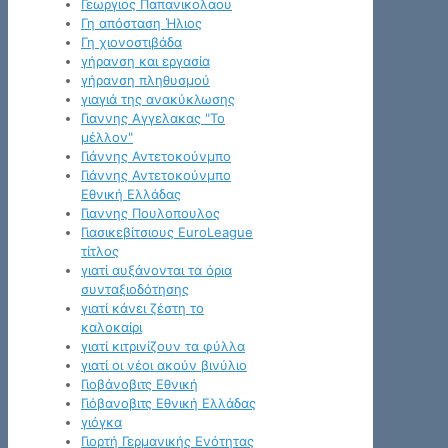
Γεωργιος Παπανικολαου
Γη απόσταση Ήλιος
Γη χιονοστιβάδα
γήρανση και εργασία
γήρανση πληθυσμού
γιαγιά της ανακύκλωσης
Γιαννης Αγγελακας "Το
μέλλον"
Γιάννης Αντετοκούνμπο
Γιάννης Αντετοκούνμπο
Εθνική Ελλάδας
Γιαννης Πουλοπουλος
Γιασικεβίτσιους EuroLeague
τίτλος
γιατί αυξάνονται τα όρια
συνταξιοδότησης
γιατί κάνει ζέστη το
καλοκαίρι
γιατί κιτρινίζουν τα φύλλα
γιατί οι νέοι ακούν βινύλιο
Γιοβάνοβιτς Εθνική
Γιόβανοβιτς Εθνική Ελλάδας
γιόγκα
Γιορτή Γερμανικής Ενότητας