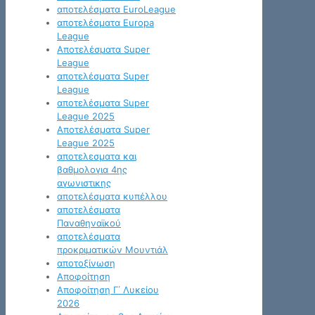
αποτελέσματα EuroLeague
αποτελέσματα Europa
League
Αποτελέσματα Super
League
αποτελέσματα Super
League
αποτελέσματα Super
League 2025
Αποτελέσματα Super
League 2025
αποτελεσματα και
βαθμολογια 4ης
αγωνιστικης
αποτελέσματα κυπέλλου
αποτελέσματα
Παναθηναϊκού
αποτελέσματα
προκριματικών Μουντιάλ
αποτοξίνωση
Αποφοίτηση
Αποφοίτηση Γ΄ Λυκείου
2026