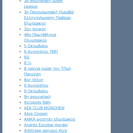
3η αγωνιστική Super
League
3η Πανευρωπαϊκή Ημερίδα
Ελληνόγλωσσης Παιδείας
Εξωτερικού
3ος τελικός
48ο Πρωτάθλημα
Ολυμπιακού
5 Οκτωβρίου
6 Αυγούστου 1991
6G
8 ½
8 χρόνια χωρίς τον Τζίμη
Πανούση
8ος τίτλος
9 Αυγούστου
9 Οκτωβρίου
9η αγωνιστική
Acropolis Rally
AEK CLUB MÜNCHEN
Alice Cooper
AMKA φοιτητές εξωτερικού
Andrés Escobar murder
Arbitrage ασημιού Κίνα