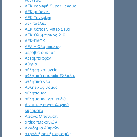
Κουτέσα
ΑΕΚ κορυφή Super League
ΑΕΚ μπάσκετ
ΑΕΚ Τενερίφη
αεκ τσέλιε.
ΑΕΚ Χάποελ Μπερ Σεβά
ΑΕΚ-Ολυμπιακός 2-0
ΑΕΚ-ΠΑΟΚ
ΑΕΛ – Ολυμπιακός
αερόβια άσκηση
Αζερμπαϊτζάν
Αθήνα
άθληση και υγεία
αθλητικά μουσεία Ελλάδα.
αθλητικά νέα
Αθλητικός νόμος
αθλητισμος
αθλητισμός για παιδιά
Αίγυπτος αρχαιολογικά
ευρήματα
Αϊτάνα Μπονμάτι
αιτίες πυρκαγιών
Ακαδημία Αθηνών
ακροδεξιός εξτρεμισμός