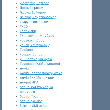
γιορτή της μητέρας
Γιορτινές μέρες
Γιωργια Σολωμου
Γιώργος Ζαχαριουδάκης
γιωργος κατσαρος
Γκάζι
Γλασκώβη
Γλυπτοθήκη Μονάχου
γονεϊκός πόνος
γονείς και πρόληψη
Γουόκαπ
γραμματόσημο
γυμναστική για υγεία
Γυναικεία Ομάδα Westend
Δανία
Δανία Ελλάδα προκριματικά
Δανία Ελλάδα τελικός
Δασμοί ΗΠΑ
δασμοί και παγκόσμια
οικονομία
δασμοί Τραμπ
δασμοί χρυσός
δείκτης SMI ασήμι