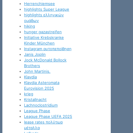
Herrenchiemsee
highlights Super League
highlights ελληνικών
ομάδων
hiking
hunger gazastreifen
Initiative Krebskranke
Kinder München
Instagram αυτοπεποίθηση
Janis Joplin
Jock McDonald Bollock
Brothers
John Martinis.
Klavdia
Klavdia Asteromata
Eurovision 2025
krieg
Kristallnacht
Lachnoclostridium
League Phase
League Phase UEFA 2025
lease rates πολύτιμα
μέταλλα