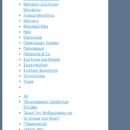
Κρητικός Σύλλογος
Μονάχου
Λύκειο Μονάχου
Μόναχο
Μουσικά Νέα
Νέα
Οικονομία
Παγκόσμιες Ημέρες
Πρόγραμμα
Πρόσωπα & Co
Σύλλογοι και Φορείς
Συνεντεύξεις
Σχολική Κοινότητα
Τεχνολογία
Υγεία
All
"δημογραφικό πρόβλημα
Ελλάδα
"Δομή 1ης Φεβρουαρίου εις
το όνομα του Άλκη"
"Παραγγελιά"
«Mach-Mit-