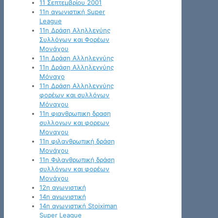
11 Σεπτεμβρίου 2001
11η αγωνιστική Super
League
11η Δράση Αληλλεγύης
Συλλόγων και Φορέων
Μονάχου
11η Δράση Αλληλεγγύης
11η Δράση Αλληλεγγύης
Μόναχο
11η Δράση Αλληλεγγύης
φορέων και συλλόγων
Μόναχου
11η φιανθρωπικη δραση
συλλογων και φορεων
Μοναχου
11η φιλανθρωπική δράση
Μονάχου
11η Φιλανθρωπική δράση
συλλόγων και φορέων
Μονάχου
12η αγωνιστική
14η αγωνιστική
14η αγωνιστική Stoiximan
Super League