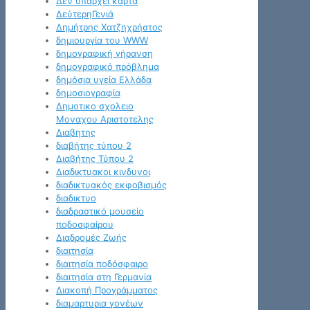
Δεν υπάρχει κάρτα
ΔεύτερηΓενιά
Δημήτρης Χατζηχρήστος
δημιουργία του WWW
δημογραφική γήρανση
δημογραφικό πρόβλημα
δημόσια υγεία Ελλάδα
δημοσιογραφία
Δημοτικο σχολειο
Μοναχου Αριστοτελης
Διαβητης
διαβήτης τύπου 2
Διαβήτης Τύπου 2
Διαδικτυακοι κινδυνοι
διαδικτυακός εκφοβισμός
διαδικτυο
διαδραστικό μουσείο
ποδοσφαίρου
Διαδρομές Ζωής
διαιτησία
διαιτησία ποδόσφαιρο
διαιτησία στη Γερμανία
Διακοπή Προγράμματος
διαμαρτυρια γονέων