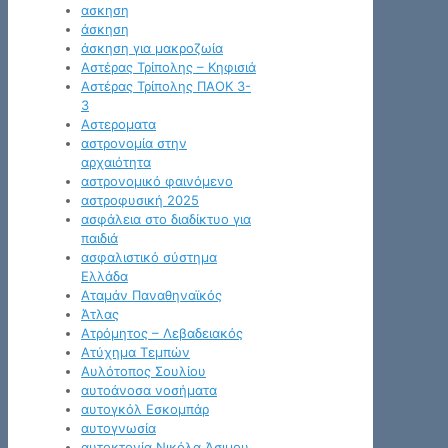
ασκηση
άσκηση
άσκηση για μακροζωία
Αστέρας Τρίπολης – Κηφισιά
Αστέρας Τρίπολης ΠΑΟΚ 3-
3
Αστεροματα
αστρονομία στην
αρχαιότητα
αστρονομικό φαινόμενο
αστροφυσική 2025
ασφάλεια στο διαδίκτυο για
παιδιά
ασφαλιστικό σύστημα
Ελλάδα
Αταμάν Παναθηναϊκός
Άτλας
Ατρόμητος – Λεβαδειακός
Ατύχημα Τεμπών
Αυλότοπος Σουλίου
αυτοάνοσα νοσήματα
αυτογκόλ Εσκομπάρ
αυτογνωσία
αυτοκτονία Νικόλα Άσιμου