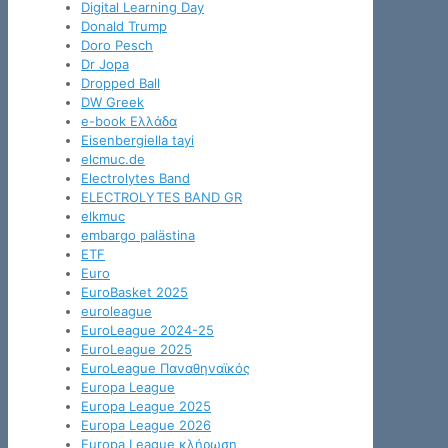
Digital Learning Day
Donald Trump
Doro Pesch
Dr Jopa
Dropped Ball
DW Greek
e-book Ελλάδα
Eisenbergiella tayi
elcmuc.de
Electrolytes Band
ELECTROLYTES BAND GR
elkmuc
embargo palästina
ETF
Euro
EuroBasket 2025
euroleague
EuroLeague 2024-25
EuroLeague 2025
EuroLeague Παναθηναϊκός
Europa League
Europa League 2025
Europa League 2026
Europa League κλήρωση