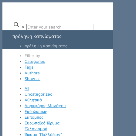
✕
πρόληψη καπνίσματος
πρόληψη καπνίσματος
Filter by
Categories
Tags
Authors
Show all
All
Uncategorized
Αθλητικά
Δορυφόρος Μονάχου
Εκδηλώσεις
Εκπομπές
Ευρωπαϊκό Ίδρυμα
Ελληνισμού
Ίδρυμα "Παλλάδιον"