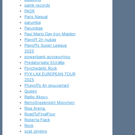
panik records
PAOK
Paris Nagual
parumba
Parumbas
Paul Mario Day Iron Maiden
Playoff 2η ημέρα
Playoffs Super League
2025
powerbank αυτοκινήτου
Predatorgate Ελλάδα
Psychedelic Rock
PYX LAX EUROPEAN TOUR
2025
Pλayoffs 4η αγωνιστική
Queen
Radio Akou+
RetroGreeknight München
Riga Arena.
RoadToFinalFour
Roberta Flack
Rock
scat singing