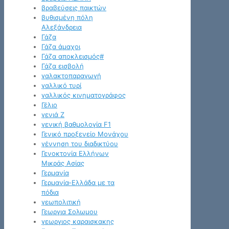
βραβεύσεις παικτών
βυθισμένη πόλη
Αλεξάνδρεια
Γάζα
Γάζα άμαχοι
Γάζα αποκλεισμός#
Γάζα εισβολή
γαλακτοπαραγωγή
γαλλικό τυρί
γαλλικός κινηματογράφος
Γέλιο
γενιά Z
γενική βαθμολογία F1
Γενικό προξενείο Μονάχου
γέννηση του διαδικτύου
Γενοκτονία Ελλήνων
Μικράς Ασίας
Γερμανία
Γερμανία-Ελλάδα με τα
πόδια
γεωπολιτική
Γεωργια Σολωμου
γεωργιος καραισκακης