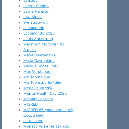
Lefkada
Letzte Station
Lewis Hamilton
Live Music
live εμφάνιση
Locomondo
Locomondo 2025
Louis Armstrong
Marathon München by
Brooks
Maria Bouroutzika
Maria Gavranidou
Markus Söder LMU
Max Verstappen
Me Too κίνημα
Me Too στην Ελλάδα
Medellín καρτέλ
Mental Health Day 2025
Michael Jackson
MIGRED
MIGRED 65 χρόνια και εμείς
ακόμα εδώ
mittelmeer
Monaco vs Fener τελικός