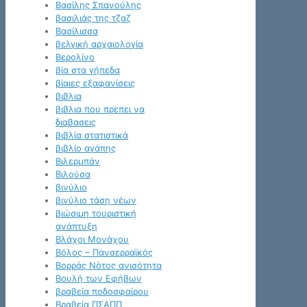
Βασίλης Σπανούλης
βασιλιάς της τζαζ
Βασίλισσα
βελγική αρχαιολογία
Βερολίνο
βία στα γήπεδα
βίαιες εξαφανίσεις
βιβλια
βιβλια που πρεπει να
διαβασεις
βιβλία στατιστικά
βιβλίο αγάπης
Βιλερμπάν
Βιλούσα
βινύλιο
βινύλιο τάση νέων
βιώσιμη τουριστική
ανάπτυξη
Βλάχοι Μονάχου
Βόλος – Πανσερραϊκός
Βορράς Νότος ανισότητα
Βουλή των Εφήβων
βραβεία ποδοσφαίρου
Βραβεία ΠΣΑΠΠ