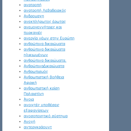
ανατροπή
ανατροπή Λεβαδειακός
Ανδρομαχη
ανεκπλήρωτος έρωτας
ανεμογεννήτριες και
πυρκαγιές
ανεργία νέων στην Ευρώπη
ανθρώπινα δικαιώματα
ανθρώπινα δικαιώματα
ηλικιωμένων
ανθρώπινα δικαιώματα.
ΑνθρώπιναΔικαιώματα
Ανθρωπισμός
Ανθρωπιστική βοήθεια
Αφρική
ανθρωπιστική κρίση
Παλαιστίνη
Άνοια
ανοιχτές υποθέσεις
εξαφανίσεων
ανοσοποιητικό σύστημα
Ανοχή
αντεργκράουντ