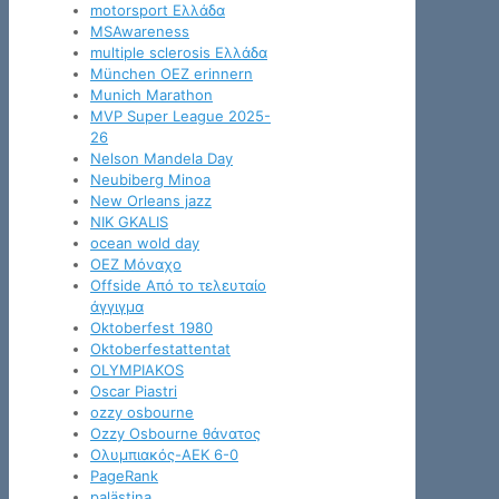
motorsport Ελλάδα
MSAwareness
multiple sclerosis Ελλάδα
München OEZ erinnern
Munich Marathon
MVP Super League 2025-
26
Nelson Mandela Day
Neubiberg Minoa
New Orleans jazz
NIK GKALIS
ocean wold day
OEZ Μόναχο
Offside Από το τελευταίο
άγγιγμα
Oktoberfest 1980
Oktoberfestattentat
OLYMPIAKOS
Oscar Piastri
ozzy osbourne
Ozzy Osbourne θάνατος
Oλυμπιακός-ΑΕΚ 6-0
PageRank
palästina