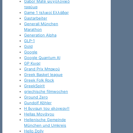
Gabor Maté ψυχολογικό
τραύμα
Game 1 τελικοί Ελλάδας
Gastarbeiter
Generali München
Marathon
Generation Alpha
GLP-1
Gold
Google
Google Quantum AI
GP Κινας
Grand Prix Μπακού
Greek Basket league
Greek Folk Rock
GreekSpirit
griechische filmwochen
Ground Zero
Gundolf Köhler
H δυναμη του σλογκαν!!
Hellas Μονάχου
Hellenische Gemeinde
München und Umkreis
Hello Dolly