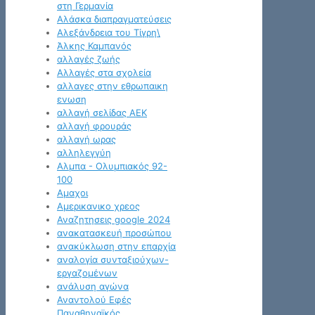
στη Γερμανία
Αλάσκα διαπραγματεύσεις
Αλεξάνδρεια του Τίγρη\
Άλκης Καμπανός
αλλαγές ζωής
Αλλαγές στα σχολεία
αλλαγες στην εθρωπαικη
ενωση
αλλαγή σελίδας ΑΕΚ
αλλαγή φρουράς
αλλαγή ωρας
αλληλεγγύη
Αλμπα - Ολυμπιακός 92-
100
Αμαχοι
Αμερικανικο χρεος
Αναζητησεις google 2024
ανακατασκευή προσώπου
ανακύκλωση στην επαρχία
αναλογία συνταξιούχων-
εργαζομένων
ανάλυση αγώνα
Αναντολού Εφές
Παναθηναϊκός