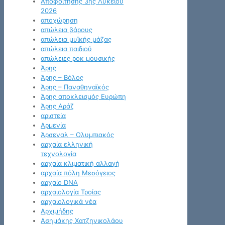
Αποφοίτησης 3ης Λυκείου
2026
αποχώρηση
απώλεια βάρους
απώλεια μυϊκής μάζας
απώλεια παιδιού
απώλειες ροκ μουσικής
Άρης
Άρης – Βόλος
Άρης – Παναθηναϊκός
Άρης αποκλεισμός Ευρώπη
Άρης Αράζ
αριστεία
Αρμενία
Άρσεναλ – Ολυμπιακός
αρχαία ελληνική
τεχνολογία
αρχαία κλιματική αλλαγή
αρχαία πόλη Μεσόγειος
αρχαίο DNA
αρχαιολογία Τροίας
αρχαιολογικά νέα
Αρχιμήδης
Ασημάκης Χατζηνικολάου