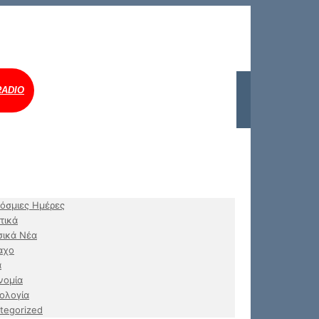
RADIO
όσμιες Ημέρες
τικά
ικά Νέα
αχο
α
νομία
ολογία
tegorized