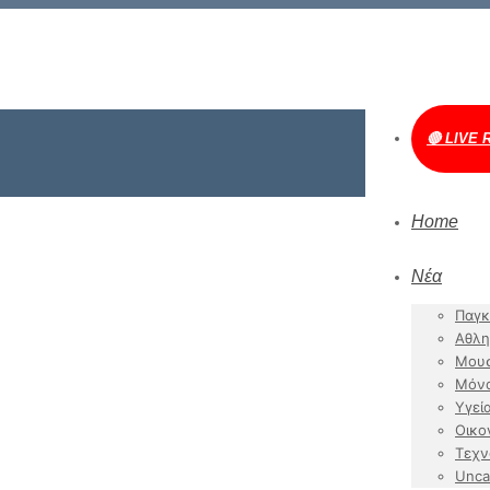
🔴 LIVE 
Home
Νέα
Παγκ
Αθλη
Μουσ
Μόν
Υγεί
Οικο
Τεχν
Unca