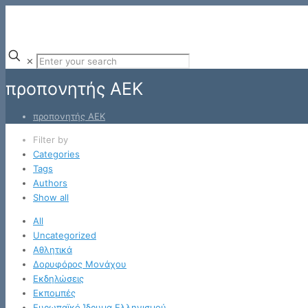
✕
προπονητής ΑΕΚ
προπονητής ΑΕΚ
Filter by
Categories
Tags
Authors
Show all
All
Uncategorized
Αθλητικά
Δορυφόρος Μονάχου
Εκδηλώσεις
Εκπομπές
Ευρωπαϊκό Ίδρυμα Ελληνισμού