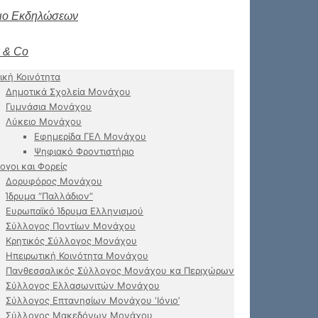
ιο Εκδηλώσεων
 & Co
ική Κοινότητα
Δημοτικά Σχολεία Μονάχου
Γυμνάσια Μονάχου
Λύκειο Μονάχου
Εφημερίδα ΓΕΛ Μονάχου
Ψηφιακό Φροντιστήριο
ογοι και Φορείς
Δορυφόρος Μονάχου
Ίδρυμα “Παλλάδιον”
Ευρωπαϊκό Ίδρυμα Ελληνισμού
Σύλλογος Ποντίων Μονάχου
Κρητικός Σύλλογος Μονάχου
Ηπειρωτική Κοινότητα Μονάχου
Πανθεσσαλικός Σύλλογος Μονάχου κα Περιχώρων
Σύλλογος Ελλασωνιτών Μονάχου
Σύλλογος Επτανησίων Μονάχου ‘Ιόνιο’
Σύλλογος Μακεδόνων Μονάχου