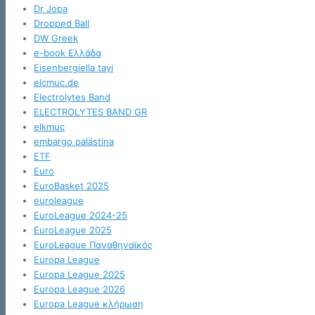
Dr Jopa
Dropped Ball
DW Greek
e-book Ελλάδα
Eisenbergiella tayi
elcmuc.de
Electrolytes Band
ELECTROLYTES BAND GR
elkmuc
embargo palästina
ETF
Euro
EuroBasket 2025
euroleague
EuroLeague 2024-25
EuroLeague 2025
EuroLeague Παναθηναϊκός
Europa League
Europa League 2025
Europa League 2026
Europa League κλήρωση