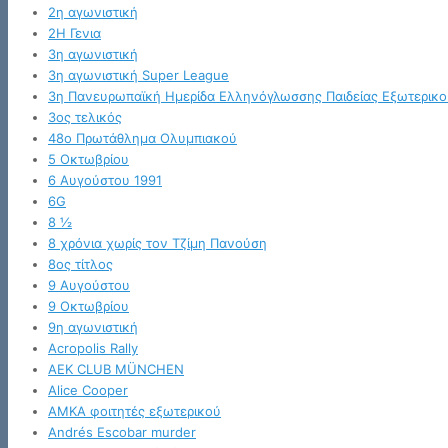
2η αγωνιστική
2Η Γενια
3η αγωνιστική
3η αγωνιστική Super League
3η Πανευρωπαϊκή Ημερίδα Ελληνόγλωσσης Παιδείας Εξωτερικο
3ος τελικός
48ο Πρωτάθλημα Ολυμπιακού
5 Οκτωβρίου
6 Αυγούστου 1991
6G
8 ½
8 χρόνια χωρίς τον Τζίμη Πανούση
8ος τίτλος
9 Αυγούστου
9 Οκτωβρίου
9η αγωνιστική
Acropolis Rally
AEK CLUB MÜNCHEN
Alice Cooper
AMKA φοιτητές εξωτερικού
Andrés Escobar murder