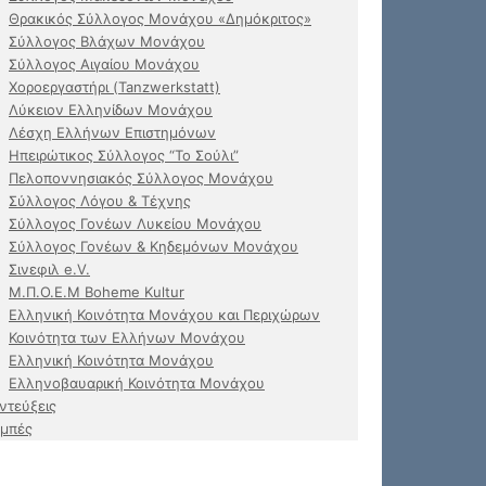
Θρακικός Σύλλογος Μονάχου «Δημόκριτος»
Σύλλογος Βλάχων Μονάχου
Σύλλογος Αιγαίου Μονάχου
Χοροεργαστήρι (Tanzwerkstatt)
Λύκειον Ελληνίδων Μονάχου
Λέσχη Ελλήνων Επιστημόνων
Ηπειρώτικος Σύλλογος “Το Σούλι”
Πελοποννησιακός Σύλλογος Μονάχου
Σύλλογος Λόγου & Τέχνης
Σύλλογος Γονέων Λυκείου Μονάχου
Σύλλογος Γονέων & Κηδεμόνων Μονάχου
Σινεφιλ e.V.
Μ.Π.Ο.Ε.Μ Boheme Kultur
Ελληνική Κοινότητα Μονάχου και Περιχώρων
Κοινότητα των Ελλήνων Μονάχου
Ελληνική Κοινότητα Μονάχου
Ελληνοβαυαρική Κοινότητα Μονάχου
ντεύξεις
μπές