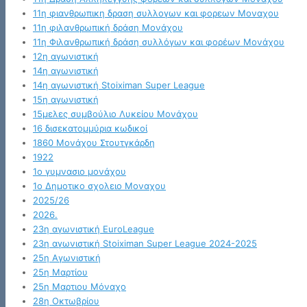
11η φιανθρωπικη δραση συλλογων και φορεων Μοναχου
11η φιλανθρωπική δράση Μονάχου
11η Φιλανθρωπική δράση συλλόγων και φορέων Μονάχου
12η αγωνιστική
14η αγωνιστική
14η αγωνιστική Stoiximan Super League
15η αγωνιστική
15μελες συμβούλιο Λυκείου Μονάχου
16 δισεκατομμύρια κωδικοί
1860 Μονάχου Στουτγκάρδη
1922
1ο γυμνασιο μονάχου
1ο Δημοτικο σχολειο Μοναχου
2025/26
2026.
23η αγωνιστική EuroLeague
23η αγωνιστική Stoiximan Super League 2024-2025
25η Αγωνιστική
25η Μαρτίου
25η Μαρτιου Μόναχο
28η Οκτωβρίου