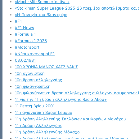
«Mach-Mit-Sommerfestival»
«Stoiximan Super League 2025-26 πρεμιέρα αποτελέσματα και 
«Η Παναγία του Βλαντιμίρ»
#F1
#F1 News
#Formula 1
#Formula 1 2026
#Motorsport
#Νέοι κανονισμοί F1
08.02.1981
100 ΧΡΟΝΙΑ ΜΑΝΟΣ ΧΑΤΖΙΔΑΚΙΣ
10η αγωνιστική
10η δραση αλληλεγγύης
10η φιλανθρωπική
10η φιλανθρωπικη δραση αλληλεγγυης συλλογων και φορέων
11 για την 11η δράση αλληλεγγύης Radio Akou+
11 Σεπτεμβρίου 2001
11η αγωνιστική Super League
11η Δράση Αληλλεγύης Συλλόγων και Φορέων Μονάχου
11η Δράση Αλληλεγγύης
11η Δράση Αλληλεγγύης Μόναχο
11η Δράση Αλληλεγγύης φορέων και συλλόγων Μόναχου