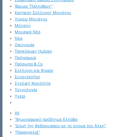
Ίδρυμα "Παλλάδιον"
Κρητικός Σύλλογος Μονάχου
Λύκειο Μονάχου
Μόναχο
Μουσικά Νέα
Νέα
Οικονομία
Παγκόσμιες Ημέρες
Πρόγραμμα
Πρόσωπα & Co
Σύλλογοι και Φορείς
Συνεντεύξεις
Σχολική Κοινότητα
Τεχνολογία
Υγεία
All
"δημογραφικό πρόβλημα Ελλάδα
"Δομή 1ης Φεβρουαρίου εις το όνομα του Άλκη"
"Παραγγελιά"