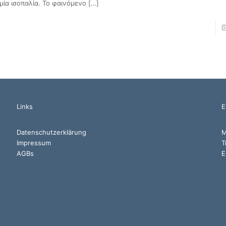
μία ισοπαλία. Το φαινόμενο
[…]
Links
Ε
Datenschutzerklärung
M
Impressum
Τ
AGBs
E