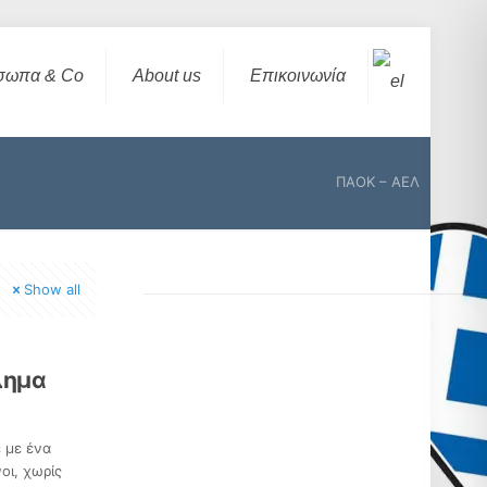
σωπα & Co
About us
Επικοινωνία
ΠΑΟΚ – ΑΕΛ
Show all
λημα
 με ένα
οι, χωρίς