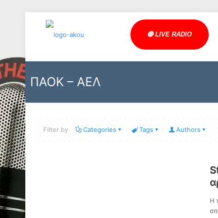
🔴 LIVE RADIO
ΠΑΟΚ – ΑΕΛ
Filter by
Categories
Tags
Authors
S
α
Η 
σπ