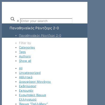
✕
Παναθηναϊκός Ρέιντζερς 2-0
Παναθηναϊκός Ρέιντζερς 2-0
Filter by
Categories
Tags
Authors
Show all
All
Uncategorized
Αθλητικά
Δορυφόρος Μονάχου
Εκδηλώσεις
Εκπομπές
Ευρωπαϊκό Ίδρυμα
Ελληνισμού
Ίδρυμα "Παλλάδιον"