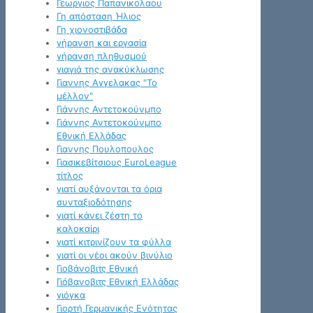
Γεωργιος Παπανικολαου
Γη απόσταση Ήλιος
Γη χιονοστιβάδα
γήρανση και εργασία
γήρανση πληθυσμού
γιαγιά της ανακύκλωσης
Γιαννης Αγγελακας "Το
μέλλον"
Γιάννης Αντετοκούνμπο
Γιάννης Αντετοκούνμπο
Εθνική Ελλάδας
Γιαννης Πουλοπουλος
Γιασικεβίτσιους EuroLeague
τίτλος
γιατί αυξάνονται τα όρια
συνταξιοδότησης
γιατί κάνει ζέστη το
καλοκαίρι
γιατί κιτρινίζουν τα φύλλα
γιατί οι νέοι ακούν βινύλιο
Γιοβάνοβιτς Εθνική
Γιόβανοβιτς Εθνική Ελλάδας
γιόγκα
Γιορτή Γερμανικής Ενότητας