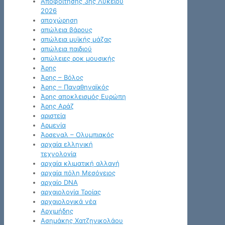
Αποφοίτησης 3ης Λυκείου
2026
αποχώρηση
απώλεια βάρους
απώλεια μυϊκής μάζας
απώλεια παιδιού
απώλειες ροκ μουσικής
Άρης
Άρης – Βόλος
Άρης – Παναθηναϊκός
Άρης αποκλεισμός Ευρώπη
Άρης Αράζ
αριστεία
Αρμενία
Άρσεναλ – Ολυμπιακός
αρχαία ελληνική
τεχνολογία
αρχαία κλιματική αλλαγή
αρχαία πόλη Μεσόγειος
αρχαίο DNA
αρχαιολογία Τροίας
αρχαιολογικά νέα
Αρχιμήδης
Ασημάκης Χατζηνικολάου