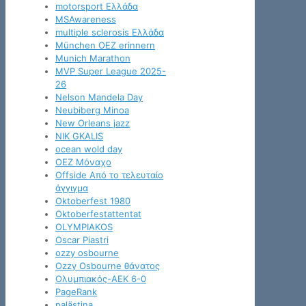
motorsport Ελλάδα
MSAwareness
multiple sclerosis Ελλάδα
München OEZ erinnern
Munich Marathon
MVP Super League 2025-
26
Nelson Mandela Day
Neubiberg Minoa
New Orleans jazz
NIK GKALIS
ocean wold day
OEZ Μόναχο
Offside Από το τελευταίο
άγγιγμα
Oktoberfest 1980
Oktoberfestattentat
OLYMPIAKOS
Oscar Piastri
ozzy osbourne
Ozzy Osbourne θάνατος
Oλυμπιακός-ΑΕΚ 6-0
PageRank
palästina