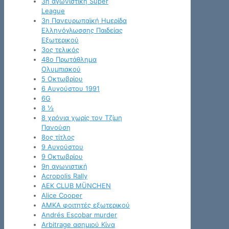
3η αγωνιστική Super
League
3η Πανευρωπαϊκή Ημερίδα
Ελληνόγλωσσης Παιδείας
Εξωτερικού
3ος τελικός
48ο Πρωτάθλημα
Ολυμπιακού
5 Οκτωβρίου
6 Αυγούστου 1991
6G
8 ½
8 χρόνια χωρίς τον Τζίμη
Πανούση
8ος τίτλος
9 Αυγούστου
9 Οκτωβρίου
9η αγωνιστική
Acropolis Rally
AEK CLUB MÜNCHEN
Alice Cooper
AMKA φοιτητές εξωτερικού
Andrés Escobar murder
Arbitrage ασημιού Κίνα