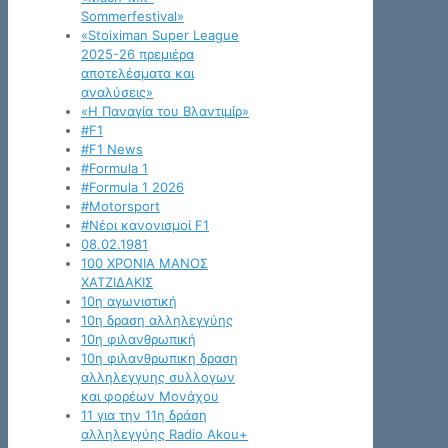
Sommerfestival»
«Stoiximan Super League
2025-26 πρεμιέρα
αποτελέσματα και
αναλύσεις»
«Η Παναγία του Βλαντιμίρ»
#F1
#F1 News
#Formula 1
#Formula 1 2026
#Motorsport
#Νέοι κανονισμοί F1
08.02.1981
100 ΧΡΟΝΙΑ ΜΑΝΟΣ
ΧΑΤΖΙΔΑΚΙΣ
10η αγωνιστική
10η δραση αλληλεγγύης
10η φιλανθρωπική
10η φιλανθρωπικη δραση
αλληλεγγυης συλλογων
και φορέων Μονάχου
11 για την 11η δράση
αλληλεγγύης Radio Akou+