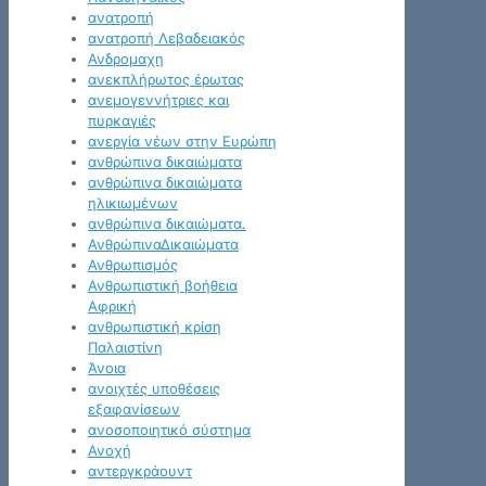
ανατροπή
ανατροπή Λεβαδειακός
Ανδρομαχη
ανεκπλήρωτος έρωτας
ανεμογεννήτριες και
πυρκαγιές
ανεργία νέων στην Ευρώπη
ανθρώπινα δικαιώματα
ανθρώπινα δικαιώματα
ηλικιωμένων
ανθρώπινα δικαιώματα.
ΑνθρώπιναΔικαιώματα
Ανθρωπισμός
Ανθρωπιστική βοήθεια
Αφρική
ανθρωπιστική κρίση
Παλαιστίνη
Άνοια
ανοιχτές υποθέσεις
εξαφανίσεων
ανοσοποιητικό σύστημα
Ανοχή
αντεργκράουντ