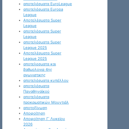
αποτελέσματα EuroLeague
αποτελέσματα Europa
League
Αποτελέσματα Super
League
αποτελέσματα Super
League
αποτελέσματα Super
League 2025
Αποτελέσματα Super
League 2025
αποτελεσματα και
βαθμολογια 4ης
αγωνιστικης
αποτελέσματα κυπέλλου
αποτελέσματα
Παναθηναϊκού
αποτελέσματα
προκριματικών Μουντιάλ
αποτοξίνωση
Αποφοίτηση
Αποφοίτηση Γ΄ Λυκείου
2026