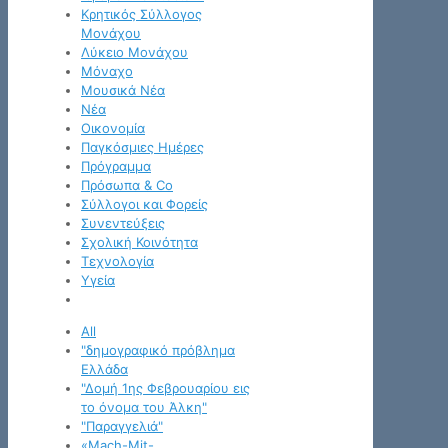
Κρητικός Σύλλογος
Μονάχου
Λύκειο Μονάχου
Μόναχο
Μουσικά Νέα
Νέα
Οικονομία
Παγκόσμιες Ημέρες
Πρόγραμμα
Πρόσωπα & Co
Σύλλογοι και Φορείς
Συνεντεύξεις
Σχολική Κοινότητα
Τεχνολογία
Υγεία
All
"δημογραφικό πρόβλημα
Ελλάδα
"Δομή 1ης Φεβρουαρίου εις
το όνομα του Άλκη"
"Παραγγελιά"
«Mach-Mit-