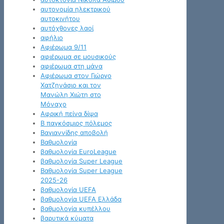
αυτονομία ηλεκτρικού
αυτοκινήτου
αυτόχθονες λαοί
αφήλιο
Αφιέρωμα 9/11
αφιέρωμα σε μουσικούς
αφιέρωμα στη μάνα
Αφιέρωμα στον Γιώργο
Χατζηνάσιο και τον
Μανώλη Χιώτη στο
Μόναχο
Αφρική πείνα δίψα
Β παγκόσμιος πόλεμος
Βαγιαννίδης αποβολή
Βαθμολογία
βαθμολογία EuroLeague
βαθμολογία Super League
Βαθμολογία Super League
2025-26
βαθμολογία UEFA
βαθμολογία UEFA Ελλάδα
βαθμολογία κυπέλλου
βαρυτικά κύματα