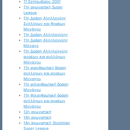
11 Σεπτεμβρίου 2001
11η αγωνιστική Super
League
11η Δράση Αληλλεγύης
Συλλόγων και Φορέων
Μονάχου
11η Δράση Αλληλεγγύης
11η Δράση Αλληλεγγύης
Μόναχο
11η Δράση Αλληλεγγύης
φορέων και συλλόγων
Μόναχου
11η φιανθρωπικη δραση
συλλογων και φορεων
Μοναχου
11η φιλανθρωπική δράση
Μονάχου
11η Φιλανθρωπική δράση
συλλόγων και φορέων
Μονάχου
12η αγωνιστική
14η αγωνιστική
14η αγωνιστική Stoiximan
Super League