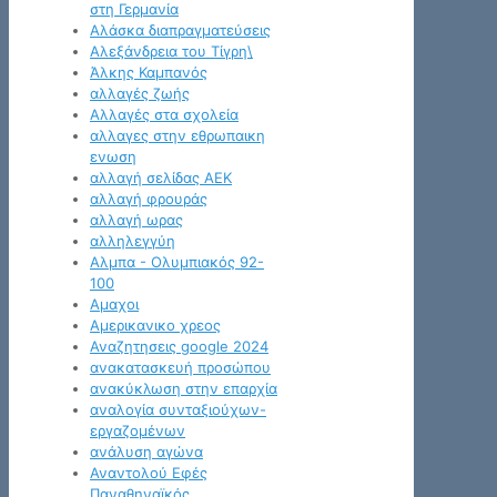
στη Γερμανία
Αλάσκα διαπραγματεύσεις
Αλεξάνδρεια του Τίγρη\
Άλκης Καμπανός
αλλαγές ζωής
Αλλαγές στα σχολεία
αλλαγες στην εθρωπαικη
ενωση
αλλαγή σελίδας ΑΕΚ
αλλαγή φρουράς
αλλαγή ωρας
αλληλεγγύη
Αλμπα - Ολυμπιακός 92-
100
Αμαχοι
Αμερικανικο χρεος
Αναζητησεις google 2024
ανακατασκευή προσώπου
ανακύκλωση στην επαρχία
αναλογία συνταξιούχων-
εργαζομένων
ανάλυση αγώνα
Αναντολού Εφές
Παναθηναϊκός