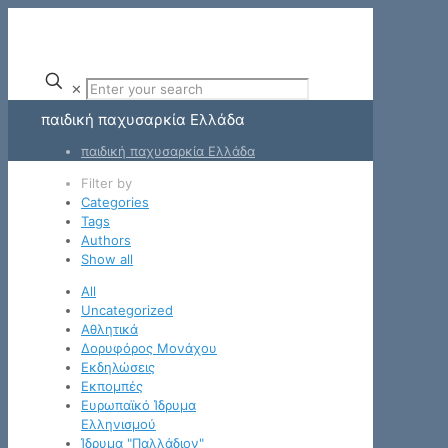
✕
παιδική παχυσαρκία Ελλάδα
παιδική παχυσαρκία Ελλάδα
Filter by
Categories
Tags
Authors
Show all
All
Uncategorized
Αθλητικά
Δορυφόρος Μονάχου
Εκδηλώσεις
Εκπομπές
Ευρωπαϊκό Ίδρυμα
Ελληνισμού
Ίδρυμα "Παλλάδιον"