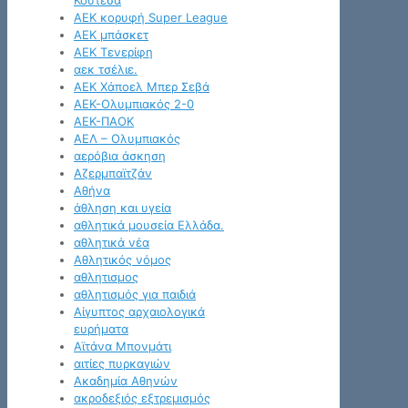
Κουτέσα
ΑΕΚ κορυφή Super League
ΑΕΚ μπάσκετ
ΑΕΚ Τενερίφη
αεκ τσέλιε.
ΑΕΚ Χάποελ Μπερ Σεβά
ΑΕΚ-Ολυμπιακός 2-0
ΑΕΚ-ΠΑΟΚ
ΑΕΛ – Ολυμπιακός
αερόβια άσκηση
Αζερμπαϊτζάν
Αθήνα
άθληση και υγεία
αθλητικά μουσεία Ελλάδα.
αθλητικά νέα
Αθλητικός νόμος
αθλητισμος
αθλητισμός για παιδιά
Αίγυπτος αρχαιολογικά
ευρήματα
Αϊτάνα Μπονμάτι
αιτίες πυρκαγιών
Ακαδημία Αθηνών
ακροδεξιός εξτρεμισμός