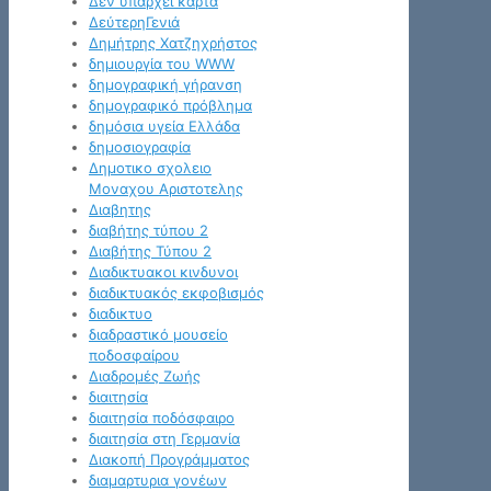
Δεν υπάρχει κάρτα
ΔεύτερηΓενιά
Δημήτρης Χατζηχρήστος
δημιουργία του WWW
δημογραφική γήρανση
δημογραφικό πρόβλημα
δημόσια υγεία Ελλάδα
δημοσιογραφία
Δημοτικο σχολειο
Μοναχου Αριστοτελης
Διαβητης
διαβήτης τύπου 2
Διαβήτης Τύπου 2
Διαδικτυακοι κινδυνοι
διαδικτυακός εκφοβισμός
διαδικτυο
διαδραστικό μουσείο
ποδοσφαίρου
Διαδρομές Ζωής
διαιτησία
διαιτησία ποδόσφαιρο
διαιτησία στη Γερμανία
Διακοπή Προγράμματος
διαμαρτυρια γονέων