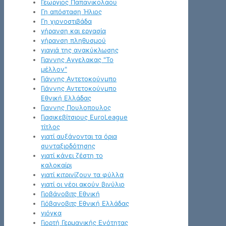
Γεωργιος Παπανικολαου
Γη απόσταση Ήλιος
Γη χιονοστιβάδα
γήρανση και εργασία
γήρανση πληθυσμού
γιαγιά της ανακύκλωσης
Γιαννης Αγγελακας "Το
μέλλον"
Γιάννης Αντετοκούνμπο
Γιάννης Αντετοκούνμπο
Εθνική Ελλάδας
Γιαννης Πουλοπουλος
Γιασικεβίτσιους EuroLeague
τίτλος
γιατί αυξάνονται τα όρια
συνταξιοδότησης
γιατί κάνει ζέστη το
καλοκαίρι
γιατί κιτρινίζουν τα φύλλα
γιατί οι νέοι ακούν βινύλιο
Γιοβάνοβιτς Εθνική
Γιόβανοβιτς Εθνική Ελλάδας
γιόγκα
Γιορτή Γερμανικής Ενότητας