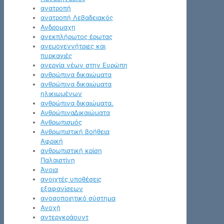
ανατροπή
ανατροπή Λεβαδειακός
Ανδρομαχη
ανεκπλήρωτος έρωτας
ανεμογεννήτριες και
πυρκαγιές
ανεργία νέων στην Ευρώπη
ανθρώπινα δικαιώματα
ανθρώπινα δικαιώματα
ηλικιωμένων
ανθρώπινα δικαιώματα.
ΑνθρώπιναΔικαιώματα
Ανθρωπισμός
Ανθρωπιστική βοήθεια
Αφρική
ανθρωπιστική κρίση
Παλαιστίνη
Άνοια
ανοιχτές υποθέσεις
εξαφανίσεων
ανοσοποιητικό σύστημα
Ανοχή
αντεργκράουντ