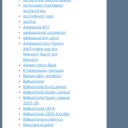
αυτονομία ηλεκτρικού
αυτοκινήτου
αυτόχθονες λαοί
αφήλιο
Αφιέρωμα 9/11
αφιέρωμα σε μουσικούς
αφιέρωμα στη μάνα
Αφιέρωμα στον Γιώργο
Χατζηνάσιο και τον
Μανώλη Χιώτη στο
Μόναχο
Αφρική πείνα δίψα
Β παγκόσμιος πόλεμος
Βαγιαννίδης αποβολή
Βαθμολογία
βαθμολογία EuroLeague
βαθμολογία Super League
Βαθμολογία Super League
2025-26
βαθμολογία UEFA
βαθμολογία UEFA Ελλάδα
βαθμολογία κυπέλλου
βαρυτικά κύματα