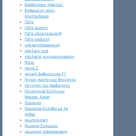
βραβεύσεις παικτών
βυθισμένη πόλη
Αλεξάνδρεια
Γάζα
Γάζα άμαχοι
Γάζα αποκλεισμός#
Γάζα εισβολή
γαλακτοπαραγωγή
γαλλικό τυρί
γαλλικός κινηματογράφος
Γέλιο
γενιά Z
γενική βαθμολογία F1
Γενικό προξενείο Μονάχου
γέννηση του διαδικτύου
Γενοκτονία Ελλήνων
Μικράς Ασίας
Γερμανία
Γερμανία-Ελλάδα με τα
πόδια
γεωπολιτική
Γεωργια Σολωμου
γεωργιος καραισκακης