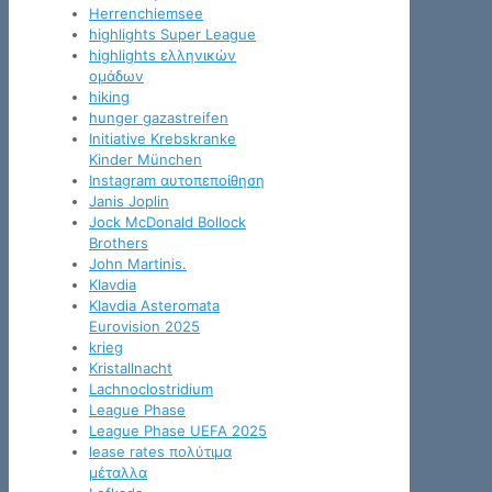
Herrenchiemsee
highlights Super League
highlights ελληνικών
ομάδων
hiking
hunger gazastreifen
Initiative Krebskranke
Kinder München
Instagram αυτοπεποίθηση
Janis Joplin
Jock McDonald Bollock
Brothers
John Martinis.
Klavdia
Klavdia Asteromata
Eurovision 2025
krieg
Kristallnacht
Lachnoclostridium
League Phase
League Phase UEFA 2025
lease rates πολύτιμα
μέταλλα