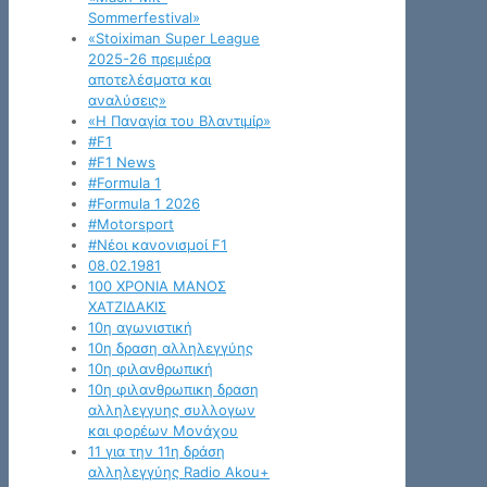
Sommerfestival»
«Stoiximan Super League
2025-26 πρεμιέρα
αποτελέσματα και
αναλύσεις»
«Η Παναγία του Βλαντιμίρ»
#F1
#F1 News
#Formula 1
#Formula 1 2026
#Motorsport
#Νέοι κανονισμοί F1
08.02.1981
100 ΧΡΟΝΙΑ ΜΑΝΟΣ
ΧΑΤΖΙΔΑΚΙΣ
10η αγωνιστική
10η δραση αλληλεγγύης
10η φιλανθρωπική
10η φιλανθρωπικη δραση
αλληλεγγυης συλλογων
και φορέων Μονάχου
11 για την 11η δράση
αλληλεγγύης Radio Akou+