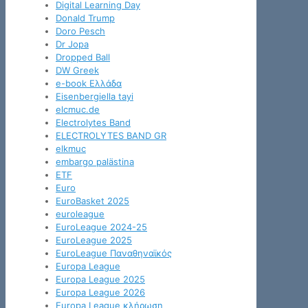
Digital Learning Day
Donald Trump
Doro Pesch
Dr Jopa
Dropped Ball
DW Greek
e-book Ελλάδα
Eisenbergiella tayi
elcmuc.de
Electrolytes Band
ELECTROLYTES BAND GR
elkmuc
embargo palästina
ETF
Euro
EuroBasket 2025
euroleague
EuroLeague 2024-25
EuroLeague 2025
EuroLeague Παναθηναϊκός
Europa League
Europa League 2025
Europa League 2026
Europa League κλήρωση