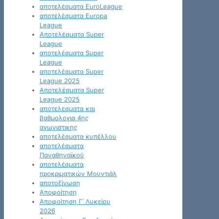
αποτελέσματα EuroLeague
αποτελέσματα Europa
League
Αποτελέσματα Super
League
αποτελέσματα Super
League
αποτελέσματα Super
League 2025
Αποτελέσματα Super
League 2025
αποτελεσματα και
βαθμολογια 4ης
αγωνιστικης
αποτελέσματα κυπέλλου
αποτελέσματα
Παναθηναϊκού
αποτελέσματα
προκριματικών Μουντιάλ
αποτοξίνωση
Αποφοίτηση
Αποφοίτηση Γ΄ Λυκείου
2026