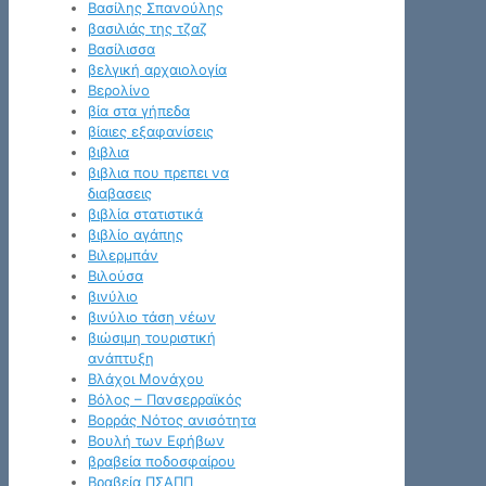
Βασίλης Σπανούλης
βασιλιάς της τζαζ
Βασίλισσα
βελγική αρχαιολογία
Βερολίνο
βία στα γήπεδα
βίαιες εξαφανίσεις
βιβλια
βιβλια που πρεπει να
διαβασεις
βιβλία στατιστικά
βιβλίο αγάπης
Βιλερμπάν
Βιλούσα
βινύλιο
βινύλιο τάση νέων
βιώσιμη τουριστική
ανάπτυξη
Βλάχοι Μονάχου
Βόλος – Πανσερραϊκός
Βορράς Νότος ανισότητα
Βουλή των Εφήβων
βραβεία ποδοσφαίρου
Βραβεία ΠΣΑΠΠ