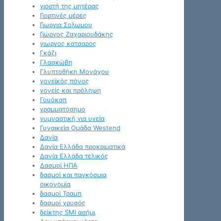
γιορτή της μητέρας
Γιορτινές μέρες
Γιωργια Σολωμου
Γιώργος Ζαχαριουδάκης
γιωργος κατσαρος
Γκάζι
Γλασκώβη
Γλυπτοθήκη Μονάχου
γονεϊκός πόνος
γονείς και πρόληψη
Γουόκαπ
γραμματόσημο
γυμναστική για υγεία
Γυναικεία Ομάδα Westend
Δανία
Δανία Ελλάδα προκριματικά
Δανία Ελλάδα τελικός
Δασμοί ΗΠΑ
δασμοί και παγκόσμια
οικονομία
δασμοί Τραμπ
δασμοί χρυσός
δείκτης SMI ασήμι