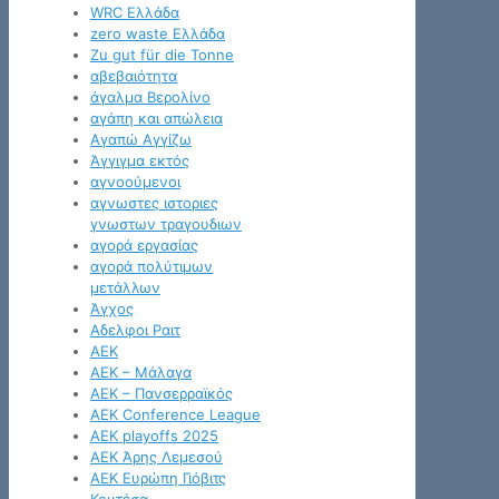
WRC Ελλάδα
zero waste Ελλάδα
Zu gut für die Tonne
αβεβαιότητα
άγαλμα Βερολίνο
αγάπη και απώλεια
Αγαπώ Αγγίζω
Άγγιγμα εκτός
αγνοούμενοι
αγνωστες ιστοριες
γνωστων τραγουδιων
αγορά εργασίας
αγορά πολύτιμων
μετάλλων
Άγχος
Αδελφοι Ραιτ
ΑΕΚ
ΑΕΚ – Μάλαγα
ΑΕΚ – Πανσερραϊκός
ΑΕΚ Conference League
ΑΕΚ playoffs 2025
ΑΕΚ Άρης Λεμεσού
ΑΕΚ Ευρώπη Γιόβιτς