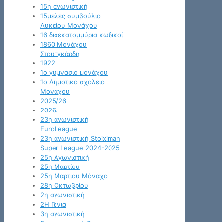
15η αγωνιστική
15μελες συμβούλιο
Λυκείου Μονάχου
16 δισεκατομμύρια κωδικοί
1860 Μονάχου
Στουτγκάρδη
1922
1ο γυμνασιο μονάχου
1ο Δημοτικο σχολειο
Μοναχου
2025/26
2026.
23η αγωνιστική
EuroLeague
23η αγωνιστική Stoiximan
Super League 2024-2025
25η Αγωνιστική
25η Μαρτίου
25η Μαρτιου Μόναχο
28η Οκτωβρίου
2η αγωνιστική
2Η Γενια
3η αγωνιστική