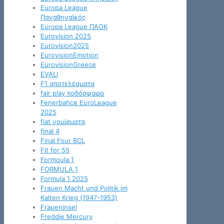
Europa League
Παναθηναϊκός
Europa League ΠΑΟΚ
Eurovision 2025
Eurovision2025
EurovisionEmotion
EurovisionGreece
EVALI
F1 αποτελέσματα
fair play ποδόσφαιρο
Fenerbahce EuroLeague
2025
fiat νομίσματα
final 4
Final Four BCL
Fit for 55
Formoula 1
FORMULA 1
Formula 1 2025
Frauen Macht und Politik im
Kalten Krieg (1947-1953)
Fraueninsel
Freddie Mercury