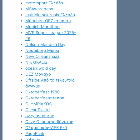
motorsport Ελλάδα
MSAwareness
multiple sclerosis Ελλάδα
München OEZ erinnern
Munich Marathon
MVP Super League 2025-
26
Nelson Mandela Day
Neubiberg Minoa
New Orleans jazz
NIK GKALIS
ocean wold day
OEZ Μόναχο
Offside Από το τελευταίο
άγγιγμα
Oktoberfest 1980
Oktoberfestattentat
OLYMPIAKOS
Oscar Piastri
ozzy osbourne
Ozzy Osbourne θάνατος
Oλυμπιακός-ΑΕΚ 6-0
PageRank
palästina