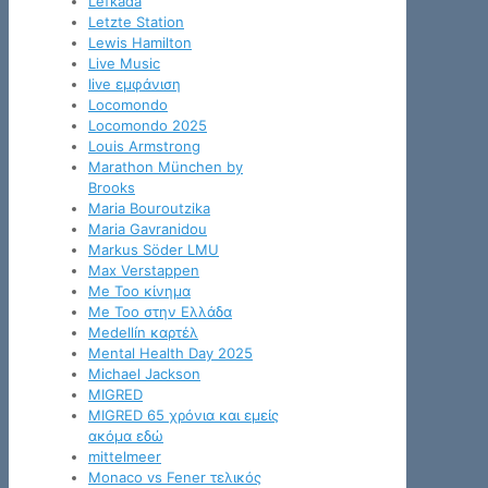
Lefkada
Letzte Station
Lewis Hamilton
Live Music
live εμφάνιση
Locomondo
Locomondo 2025
Louis Armstrong
Marathon München by
Brooks
Maria Bouroutzika
Maria Gavranidou
Markus Söder LMU
Max Verstappen
Me Too κίνημα
Me Too στην Ελλάδα
Medellín καρτέλ
Mental Health Day 2025
Michael Jackson
MIGRED
MIGRED 65 χρόνια και εμείς
ακόμα εδώ
mittelmeer
Monaco vs Fener τελικός