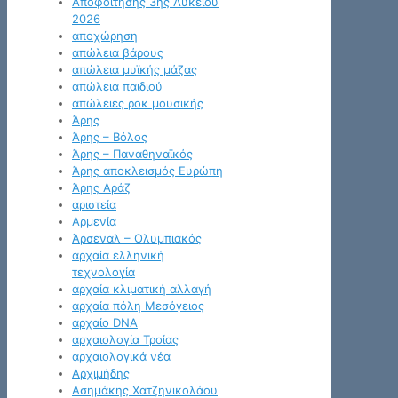
Αποφοίτησης 3ης Λυκείου
2026
αποχώρηση
απώλεια βάρους
απώλεια μυϊκής μάζας
απώλεια παιδιού
απώλειες ροκ μουσικής
Άρης
Άρης – Βόλος
Άρης – Παναθηναϊκός
Άρης αποκλεισμός Ευρώπη
Άρης Αράζ
αριστεία
Αρμενία
Άρσεναλ – Ολυμπιακός
αρχαία ελληνική
τεχνολογία
αρχαία κλιματική αλλαγή
αρχαία πόλη Μεσόγειος
αρχαίο DNA
αρχαιολογία Τροίας
αρχαιολογικά νέα
Αρχιμήδης
Ασημάκης Χατζηνικολάου