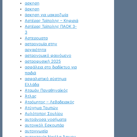
ασκηση
άσκηση
άσκηση για μακροζωία
Αστέρας Τρίπολης – Κηφισιά
Αστέρας Τρίπολης ΠΑΟΚ 3-
3
Αστεροματα
αστρονομία στην
αρχαιότητα
αστρονομικό φαινόμενο
αστροφυσική 2025
ασφάλεια στο διαδίκτυο για
παιδιά
ασφαλιστικό σύστημα
Ελλάδα
Αταμάν Παναθηναϊκός
Άτλας
Ατρόμητος – Λεβαδειακός
Ατύχημα Τεμπών
Αυλότοπος Σουλίου
αυτοάνοσα νοσήματα
αυτογκόλ Εσκομπάρ
αυτογνωσία
αυτοκτονία Νικόλα Άσιμου