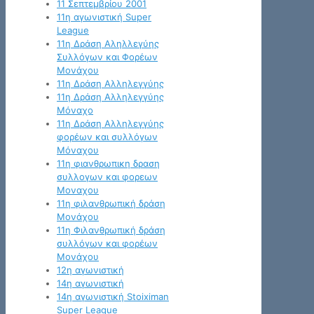
11 Σεπτεμβρίου 2001
11η αγωνιστική Super
League
11η Δράση Αληλλεγύης
Συλλόγων και Φορέων
Μονάχου
11η Δράση Αλληλεγγύης
11η Δράση Αλληλεγγύης
Μόναχο
11η Δράση Αλληλεγγύης
φορέων και συλλόγων
Μόναχου
11η φιανθρωπικη δραση
συλλογων και φορεων
Μοναχου
11η φιλανθρωπική δράση
Μονάχου
11η Φιλανθρωπική δράση
συλλόγων και φορέων
Μονάχου
12η αγωνιστική
14η αγωνιστική
14η αγωνιστική Stoiximan
Super League