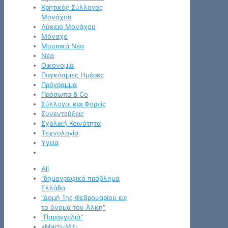
Κρητικός Σύλλογος
Μονάχου
Λύκειο Μονάχου
Μόναχο
Μουσικά Νέα
Νέα
Οικονομία
Παγκόσμιες Ημέρες
Πρόγραμμα
Πρόσωπα & Co
Σύλλογοι και Φορείς
Συνεντεύξεις
Σχολική Κοινότητα
Τεχνολογία
Υγεία
All
"δημογραφικό πρόβλημα
Ελλάδα
"Δομή 1ης Φεβρουαρίου εις
το όνομα του Άλκη"
"Παραγγελιά"
«Mach-Mit-