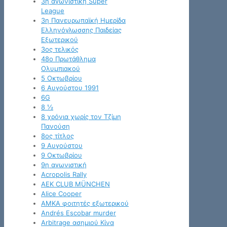
3η αγωνιστική Super
League
3η Πανευρωπαϊκή Ημερίδα
Ελληνόγλωσσης Παιδείας
Εξωτερικού
3ος τελικός
48ο Πρωτάθλημα
Ολυμπιακού
5 Οκτωβρίου
6 Αυγούστου 1991
6G
8 ½
8 χρόνια χωρίς τον Τζίμη
Πανούση
8ος τίτλος
9 Αυγούστου
9 Οκτωβρίου
9η αγωνιστική
Acropolis Rally
AEK CLUB MÜNCHEN
Alice Cooper
AMKA φοιτητές εξωτερικού
Andrés Escobar murder
Arbitrage ασημιού Κίνα