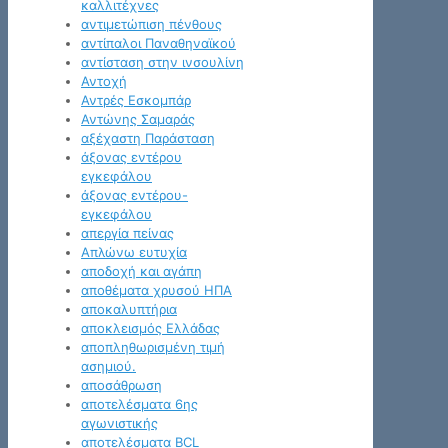
καλλιτέχνες
αντιμετώπιση πένθους
αντίπαλοι Παναθηναϊκού
αντίσταση στην ινσουλίνη
Αντοχή
Αντρές Εσκομπάρ
Αντώνης Σαμαράς
αξέχαστη Παράσταση
άξονας εντέρου
εγκεφάλου
άξονας εντέρου-
εγκεφάλου
απεργία πείνας
Απλώνω ευτυχία
αποδοχή και αγάπη
αποθέματα χρυσού ΗΠΑ
αποκαλυπτήρια
αποκλεισμός Ελλάδας
αποπληθωρισμένη τιμή
ασημιού.
αποσάθρωση
αποτελέσματα 6ης
αγωνιστικής
αποτελέσματα BCL