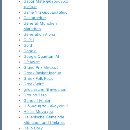
Gabor Maté ψυχολογικό
τραύμα
Game 1 τελικοί Ελλάδας
Gastarbeiter
Generali München
Marathon
Generation Alpha
GLP-1
Gold
Google
Google Quantum AI
GP Κινας
Grand Prix Μπακού
Greek Basket league
Greek Folk Rock
GreekSpirit
griechische filmwochen
Ground Zero
Gundolf Köhler
H δυναμη του σλογκαν!!
Hellas Μονάχου
Hellenische Gemeinde
München und Umkreis
Hello Dolly