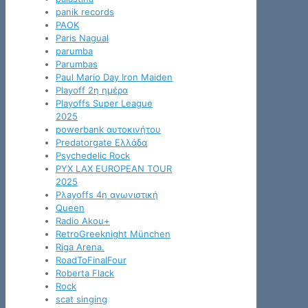
panik records
PAOK
Paris Nagual
parumba
Parumbas
Paul Mario Day Iron Maiden
Playoff 2η ημέρα
Playoffs Super League
2025
powerbank αυτοκινήτου
Predatorgate Ελλάδα
Psychedelic Rock
PYX LAX EUROPEAN TOUR
2025
Pλayoffs 4η αγωνιστική
Queen
Radio Akou+
RetroGreeknight München
Riga Arena.
RoadToFinalFour
Roberta Flack
Rock
scat singing