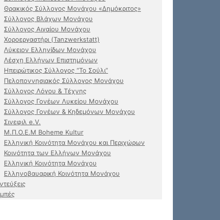
Θρακικός Σύλλογος Μονάχου «Δημόκριτος»
Σύλλογος Βλάχων Μονάχου
Σύλλογος Αιγαίου Μονάχου
Χοροεργαστήρι (Tanzwerkstatt)
Λύκειον Ελληνίδων Μονάχου
Λέσχη Ελλήνων Επιστημόνων
Ηπειρώτικος Σύλλογος “Το Σούλι”
Πελοποννησιακός Σύλλογος Μονάχου
Σύλλογος Λόγου & Τέχνης
Σύλλογος Γονέων Λυκείου Μονάχου
Σύλλογος Γονέων & Κηδεμόνων Μονάχου
Σινεφιλ e.V.
Μ.Π.Ο.Ε.Μ Boheme Kultur
Ελληνική Κοινότητα Μονάχου και Περιχώρων
Κοινότητα των Ελλήνων Μονάχου
Ελληνική Κοινότητα Μονάχου
Ελληνοβαυαρική Κοινότητα Μονάχου
ντεύξεις
μπές