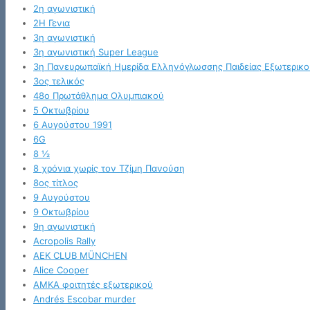
2η αγωνιστική
2Η Γενια
3η αγωνιστική
3η αγωνιστική Super League
3η Πανευρωπαϊκή Ημερίδα Ελληνόγλωσσης Παιδείας Εξωτερικο
3ος τελικός
48ο Πρωτάθλημα Ολυμπιακού
5 Οκτωβρίου
6 Αυγούστου 1991
6G
8 ½
8 χρόνια χωρίς τον Τζίμη Πανούση
8ος τίτλος
9 Αυγούστου
9 Οκτωβρίου
9η αγωνιστική
Acropolis Rally
AEK CLUB MÜNCHEN
Alice Cooper
AMKA φοιτητές εξωτερικού
Andrés Escobar murder