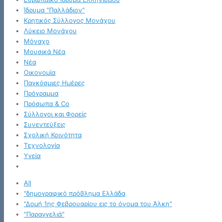
Ίδρυμα "Παλλάδιον"
Κρητικός Σύλλογος Μονάχου
Λύκειο Μονάχου
Μόναχο
Μουσικά Νέα
Νέα
Οικονομία
Παγκόσμιες Ημέρες
Πρόγραμμα
Πρόσωπα & Co
Σύλλογοι και Φορείς
Συνεντεύξεις
Σχολική Κοινότητα
Τεχνολογία
Υγεία
All
"δημογραφικό πρόβλημα Ελλάδα
"Δομή 1ης Φεβρουαρίου εις το όνομα του Άλκη"
"Παραγγελιά"