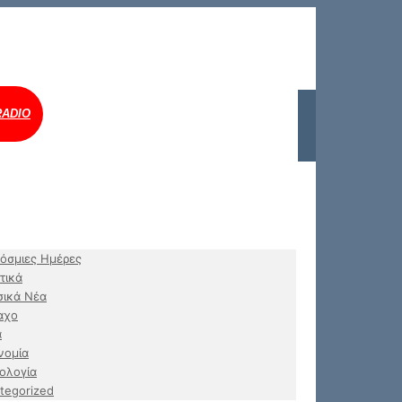
RADIO
όσμιες Ημέρες
τικά
ικά Νέα
αχο
α
νομία
ολογία
tegorized