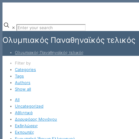
✕
Ολυμπιακός Παναθηναϊκός τελικός
Ολυμπιακός Παναθηναϊκός τελικός
Filter by
Categories
Tags
Authors
Show all
All
Uncategorized
Αθλητικά
Δορυφόρος Μονάχου
Εκδηλώσεις
Εκπομπές
Ευρωπαϊκό Ίδρυμα Ελληνισμού