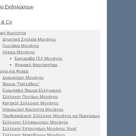
ιο Εκδηλώσεων
 & Co
ική Κοινότητα
Δημοτικά Σχολεία Μονάχου
Γυμνάσια Μονάχου
Λύκειο Μονάχου
Εφημερίδα ΓΕΛ Μονάχου
Ψηφιακό Φροντιστήριο
ογοι και Φορείς
Δορυφόρος Μονάχου
Ίδρυμα “Παλλάδιον”
Ευρωπαϊκό Ίδρυμα Ελληνισμού
Σύλλογος Ποντίων Μονάχου
Κρητικός Σύλλογος Μονάχου
Ηπειρωτική Κοινότητα Μονάχου
Πανθεσσαλικός Σύλλογος Μονάχου κα Περιχώρων
Σύλλογος Ελλασωνιτών Μονάχου
Σύλλογος Επτανησίων Μονάχου ‘Ιόνιο’
Σύλλογος Μακεδόνων Μονάχου