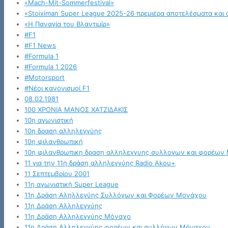
«Mach-Mit-Sommerfestival»
«Stoiximan Super League 2025-26 πρεμιέρα αποτελέσματα και 
«Η Παναγία του Βλαντιμίρ»
#F1
#F1 News
#Formula 1
#Formula 1 2026
#Motorsport
#Νέοι κανονισμοί F1
08.02.1981
100 ΧΡΟΝΙΑ ΜΑΝΟΣ ΧΑΤΖΙΔΑΚΙΣ
10η αγωνιστική
10η δραση αλληλεγγύης
10η φιλανθρωπική
10η φιλανθρωπικη δραση αλληλεγγυης συλλογων και φορέων
11 για την 11η δράση αλληλεγγύης Radio Akou+
11 Σεπτεμβρίου 2001
11η αγωνιστική Super League
11η Δράση Αληλλεγύης Συλλόγων και Φορέων Μονάχου
11η Δράση Αλληλεγγύης
11η Δράση Αλληλεγγύης Μόναχο
11η Δράση Αλληλεγγύης φορέων και συλλόγων Μόναχου