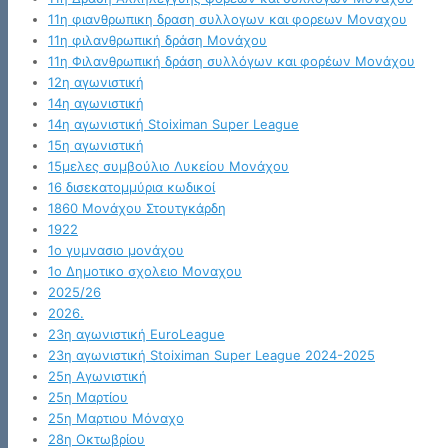
11η φιανθρωπικη δραση συλλογων και φορεων Μοναχου
11η φιλανθρωπική δράση Μονάχου
11η Φιλανθρωπική δράση συλλόγων και φορέων Μονάχου
12η αγωνιστική
14η αγωνιστική
14η αγωνιστική Stoiximan Super League
15η αγωνιστική
15μελες συμβούλιο Λυκείου Μονάχου
16 δισεκατομμύρια κωδικοί
1860 Μονάχου Στουτγκάρδη
1922
1ο γυμνασιο μονάχου
1ο Δημοτικο σχολειο Μοναχου
2025/26
2026.
23η αγωνιστική EuroLeague
23η αγωνιστική Stoiximan Super League 2024-2025
25η Αγωνιστική
25η Μαρτίου
25η Μαρτιου Μόναχο
28η Οκτωβρίου