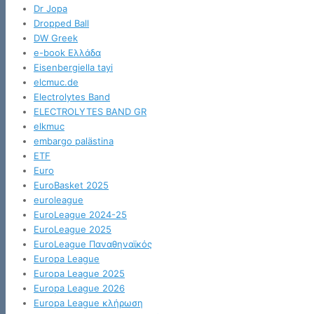
Dr Jopa
Dropped Ball
DW Greek
e-book Ελλάδα
Eisenbergiella tayi
elcmuc.de
Electrolytes Band
ELECTROLYTES BAND GR
elkmuc
embargo palästina
ETF
Euro
EuroBasket 2025
euroleague
EuroLeague 2024-25
EuroLeague 2025
EuroLeague Παναθηναϊκός
Europa League
Europa League 2025
Europa League 2026
Europa League κλήρωση