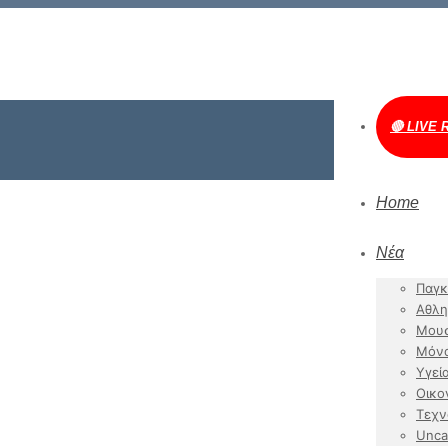
🔴 LIVE 
Home
Νέα
Παγκ
Αθλη
Μουσ
Μόν
Υγεί
Οικο
Τεχν
Unca