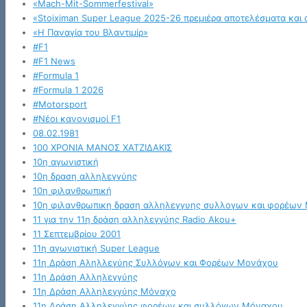
«Mach-Mit-Sommerfestival»
«Stoiximan Super League 2025-26 πρεμιέρα αποτελέσματα και 
«Η Παναγία του Βλαντιμίρ»
#F1
#F1 News
#Formula 1
#Formula 1 2026
#Motorsport
#Νέοι κανονισμοί F1
08.02.1981
100 ΧΡΟΝΙΑ ΜΑΝΟΣ ΧΑΤΖΙΔΑΚΙΣ
10η αγωνιστική
10η δραση αλληλεγγύης
10η φιλανθρωπική
10η φιλανθρωπικη δραση αλληλεγγυης συλλογων και φορέων
11 για την 11η δράση αλληλεγγύης Radio Akou+
11 Σεπτεμβρίου 2001
11η αγωνιστική Super League
11η Δράση Αληλλεγύης Συλλόγων και Φορέων Μονάχου
11η Δράση Αλληλεγγύης
11η Δράση Αλληλεγγύης Μόναχο
11η Δράση Αλληλεγγύης φορέων και συλλόγων Μόναχου