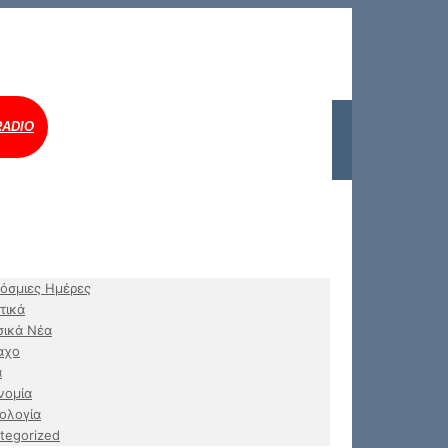
RADIO
όσμιες Ημέρες
τικά
ικά Νέα
αχο
α
νομία
ολογία
tegorized