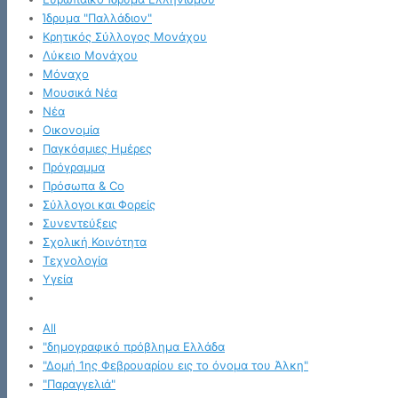
Ίδρυμα "Παλλάδιον"
Κρητικός Σύλλογος Μονάχου
Λύκειο Μονάχου
Μόναχο
Μουσικά Νέα
Νέα
Οικονομία
Παγκόσμιες Ημέρες
Πρόγραμμα
Πρόσωπα & Co
Σύλλογοι και Φορείς
Συνεντεύξεις
Σχολική Κοινότητα
Τεχνολογία
Υγεία
All
"δημογραφικό πρόβλημα Ελλάδα
"Δομή 1ης Φεβρουαρίου εις το όνομα του Άλκη"
"Παραγγελιά"