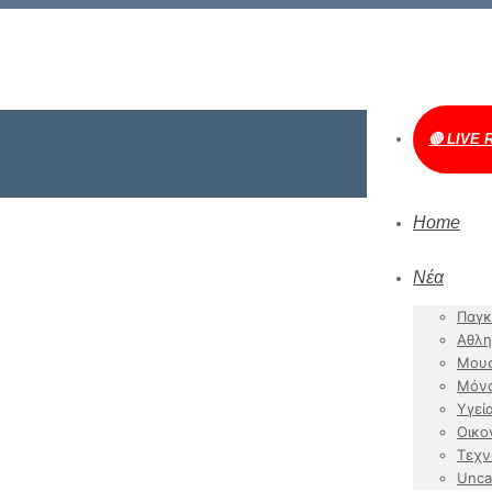
🔴 LIVE 
Home
Νέα
Παγκ
Αθλη
Μουσ
Μόν
Υγεί
Οικο
Τεχν
Unca