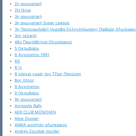
2η αγωνιστική
2Η Γενια
3η αγωνιστική
3η αγωνιστική Super League
3η Πανευρωπαϊκή Ημερίδα Ελληνόγλωσσης Παιδείας Εξωτερικο
3ος τελικός
48ο Πρωτάθλημα Ολυμπιακού
5 Οκτωβρίου
6 Αυγούστου 1991
6G
8 ½
8 χρόνια χωρίς τον Τζίμη Πανούση
8ος τίτλος
9 Αυγούστου
9 Οκτωβρίου
9η αγωνιστική
Acropolis Rally
AEK CLUB MÜNCHEN
Alice Cooper
AMKA φοιτητές εξωτερικού
Andrés Escobar murder