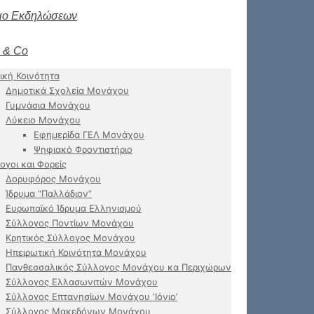
ιο Εκδηλώσεων
 & Co
ική Κοινότητα
Δημοτικά Σχολεία Μονάχου
Γυμνάσια Μονάχου
Λύκειο Μονάχου
Εφημερίδα ΓΕΛ Μονάχου
Ψηφιακό Φροντιστήριο
ογοι και Φορείς
Δορυφόρος Μονάχου
Ίδρυμα “Παλλάδιον”
Ευρωπαϊκό Ίδρυμα Ελληνισμού
Σύλλογος Ποντίων Μονάχου
Κρητικός Σύλλογος Μονάχου
Ηπειρωτική Κοινότητα Μονάχου
Πανθεσσαλικός Σύλλογος Μονάχου κα Περιχώρων
Σύλλογος Ελλασωνιτών Μονάχου
Σύλλογος Επτανησίων Μονάχου ‘Ιόνιο’
Σύλλογος Μακεδόνων Μονάχου