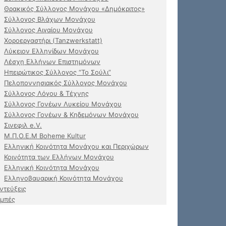
Θρακικός Σύλλογος Μονάχου «Δημόκριτος»
Σύλλογος Βλάχων Μονάχου
Σύλλογος Αιγαίου Μονάχου
Χοροεργαστήρι (Tanzwerkstatt)
Λύκειον Ελληνίδων Μονάχου
Λέσχη Ελλήνων Επιστημόνων
Ηπειρώτικος Σύλλογος “Το Σούλι”
Πελοποννησιακός Σύλλογος Μονάχου
Σύλλογος Λόγου & Τέχνης
Σύλλογος Γονέων Λυκείου Μονάχου
Σύλλογος Γονέων & Κηδεμόνων Μονάχου
Σινεφιλ e.V.
Μ.Π.Ο.Ε.Μ Boheme Kultur
Ελληνική Κοινότητα Μονάχου και Περιχώρων
Κοινότητα των Ελλήνων Μονάχου
Ελληνική Κοινότητα Μονάχου
Ελληνοβαυαρική Κοινότητα Μονάχου
ντεύξεις
μπές