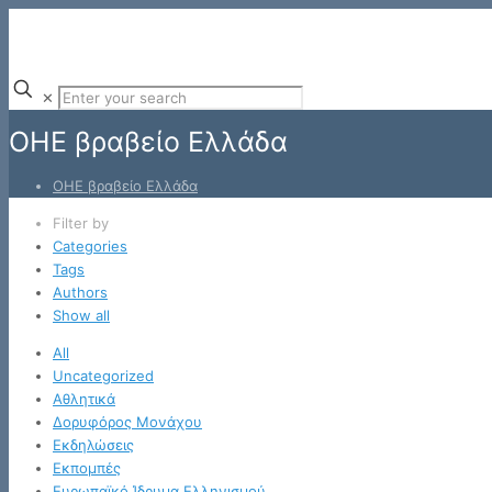
✕
ΟΗΕ βραβείο Ελλάδα
ΟΗΕ βραβείο Ελλάδα
Filter by
Categories
Tags
Authors
Show all
All
Uncategorized
Αθλητικά
Δορυφόρος Μονάχου
Εκδηλώσεις
Εκπομπές
Ευρωπαϊκό Ίδρυμα Ελληνισμού