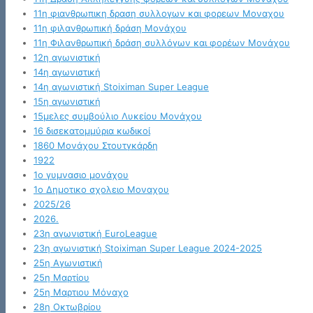
11η φιανθρωπικη δραση συλλογων και φορεων Μοναχου
11η φιλανθρωπική δράση Μονάχου
11η Φιλανθρωπική δράση συλλόγων και φορέων Μονάχου
12η αγωνιστική
14η αγωνιστική
14η αγωνιστική Stoiximan Super League
15η αγωνιστική
15μελες συμβούλιο Λυκείου Μονάχου
16 δισεκατομμύρια κωδικοί
1860 Μονάχου Στουτγκάρδη
1922
1ο γυμνασιο μονάχου
1ο Δημοτικο σχολειο Μοναχου
2025/26
2026.
23η αγωνιστική EuroLeague
23η αγωνιστική Stoiximan Super League 2024-2025
25η Αγωνιστική
25η Μαρτίου
25η Μαρτιου Μόναχο
28η Οκτωβρίου