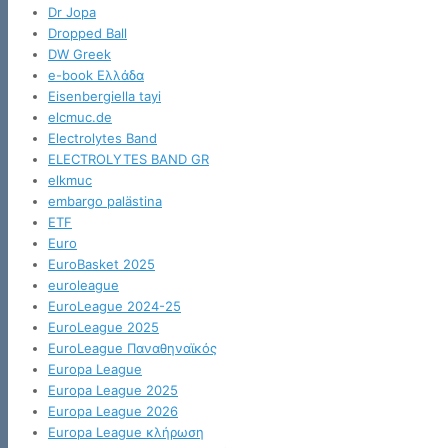
Dr Jopa
Dropped Ball
DW Greek
e-book Ελλάδα
Eisenbergiella tayi
elcmuc.de
Electrolytes Band
ELECTROLYTES BAND GR
elkmuc
embargo palästina
ETF
Euro
EuroBasket 2025
euroleague
EuroLeague 2024-25
EuroLeague 2025
EuroLeague Παναθηναϊκός
Europa League
Europa League 2025
Europa League 2026
Europa League κλήρωση