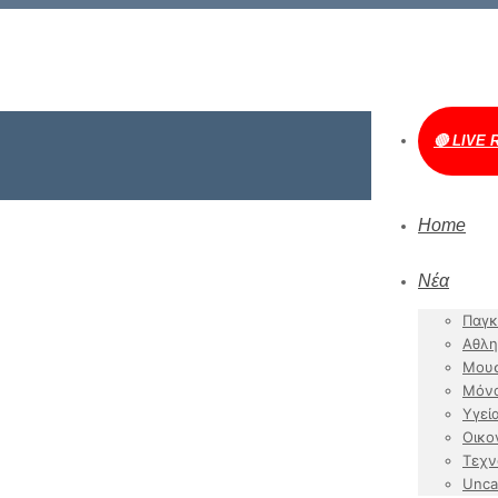
🔴 LIVE 
Home
Νέα
Παγκ
Αθλη
Μουσ
Μόν
Υγεί
Οικο
Τεχν
Unca