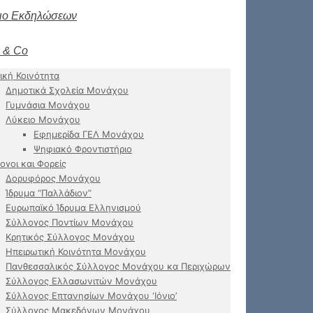
ιο Εκδηλώσεων
 & Co
ική Κοινότητα
Δημοτικά Σχολεία Μονάχου
Γυμνάσια Μονάχου
Λύκειο Μονάχου
Εφημερίδα ΓΕΛ Μονάχου
Ψηφιακό Φροντιστήριο
ογοι και Φορείς
Δορυφόρος Μονάχου
Ίδρυμα “Παλλάδιον”
Ευρωπαϊκό Ίδρυμα Ελληνισμού
Σύλλογος Ποντίων Μονάχου
Κρητικός Σύλλογος Μονάχου
Ηπειρωτική Κοινότητα Μονάχου
Πανθεσσαλικός Σύλλογος Μονάχου κα Περιχώρων
Σύλλογος Ελλασωνιτών Μονάχου
Σύλλογος Επτανησίων Μονάχου ‘Ιόνιο’
Σύλλογος Μακεδόνων Μονάχου