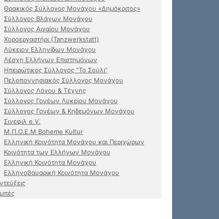
Θρακικός Σύλλογος Μονάχου «Δημόκριτος»
Σύλλογος Βλάχων Μονάχου
Σύλλογος Αιγαίου Μονάχου
Χοροεργαστήρι (Tanzwerkstatt)
Λύκειον Ελληνίδων Μονάχου
Λέσχη Ελλήνων Επιστημόνων
Ηπειρώτικος Σύλλογος “Το Σούλι”
Πελοποννησιακός Σύλλογος Μονάχου
Σύλλογος Λόγου & Τέχνης
Σύλλογος Γονέων Λυκείου Μονάχου
Σύλλογος Γονέων & Κηδεμόνων Μονάχου
Σινεφιλ e.V.
Μ.Π.Ο.Ε.Μ Boheme Kultur
Ελληνική Κοινότητα Μονάχου και Περιχώρων
Κοινότητα των Ελλήνων Μονάχου
Ελληνική Κοινότητα Μονάχου
Ελληνοβαυαρική Κοινότητα Μονάχου
ντεύξεις
μπές