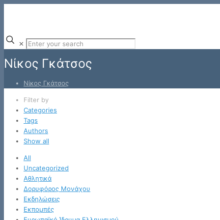
✕
Νίκος Γκάτσος
Νίκος Γκάτσος
Filter by
Categories
Tags
Authors
Show all
All
Uncategorized
Αθλητικά
Δορυφόρος Μονάχου
Εκδηλώσεις
Εκπομπές
Ευρωπαϊκό Ίδρυμα Ελληνισμού