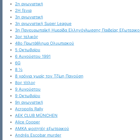
2η αγωνιστική
2Η Γενια
3η αγωνιστική
3η αγωνιστική Super League
3η Πανευρωπαϊκή Ημερίδα Ελληνόγλωσσης Παιδείας Εξωτερικο
3ος τελικός
48ο Πρωτάθλημα Ολυμπιακού
5 Οκτωβρίου
6 Αυγούστου 1991
6G
8 ½
8 χρόνια χωρίς τον Τζίμη Πανούση
8ος τίτλος
9 Αυγούστου
9 Οκτωβρίου
9η αγωνιστική
Acropolis Rally
AEK CLUB MÜNCHEN
Alice Cooper
AMKA φοιτητές εξωτερικού
Andrés Escobar murder