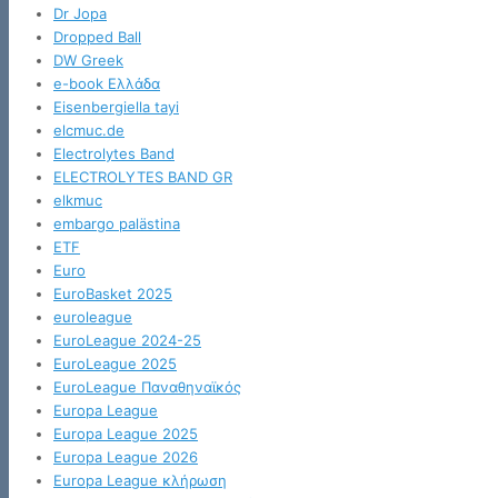
Dr Jopa
Dropped Ball
DW Greek
e-book Ελλάδα
Eisenbergiella tayi
elcmuc.de
Electrolytes Band
ELECTROLYTES BAND GR
elkmuc
embargo palästina
ETF
Euro
EuroBasket 2025
euroleague
EuroLeague 2024-25
EuroLeague 2025
EuroLeague Παναθηναϊκός
Europa League
Europa League 2025
Europa League 2026
Europa League κλήρωση