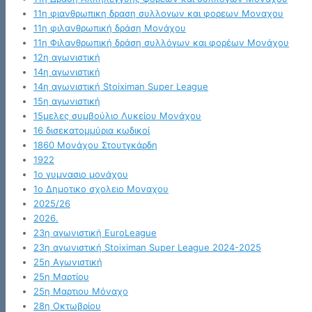
11η φιανθρωπικη δραση συλλογων και φορεων Μοναχου
11η φιλανθρωπική δράση Μονάχου
11η Φιλανθρωπική δράση συλλόγων και φορέων Μονάχου
12η αγωνιστική
14η αγωνιστική
14η αγωνιστική Stoiximan Super League
15η αγωνιστική
15μελες συμβούλιο Λυκείου Μονάχου
16 δισεκατομμύρια κωδικοί
1860 Μονάχου Στουτγκάρδη
1922
1ο γυμνασιο μονάχου
1ο Δημοτικο σχολειο Μοναχου
2025/26
2026.
23η αγωνιστική EuroLeague
23η αγωνιστική Stoiximan Super League 2024-2025
25η Αγωνιστική
25η Μαρτίου
25η Μαρτιου Μόναχο
28η Οκτωβρίου