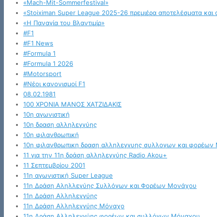
«Mach-Mit-Sommerfestival»
«Stoiximan Super League 2025-26 πρεμιέρα αποτελέσματα και 
«Η Παναγία του Βλαντιμίρ»
#F1
#F1 News
#Formula 1
#Formula 1 2026
#Motorsport
#Νέοι κανονισμοί F1
08.02.1981
100 ΧΡΟΝΙΑ ΜΑΝΟΣ ΧΑΤΖΙΔΑΚΙΣ
10η αγωνιστική
10η δραση αλληλεγγύης
10η φιλανθρωπική
10η φιλανθρωπικη δραση αλληλεγγυης συλλογων και φορέων
11 για την 11η δράση αλληλεγγύης Radio Akou+
11 Σεπτεμβρίου 2001
11η αγωνιστική Super League
11η Δράση Αληλλεγύης Συλλόγων και Φορέων Μονάχου
11η Δράση Αλληλεγγύης
11η Δράση Αλληλεγγύης Μόναχο
11η Δράση Αλληλεγγύης φορέων και συλλόγων Μόναχου