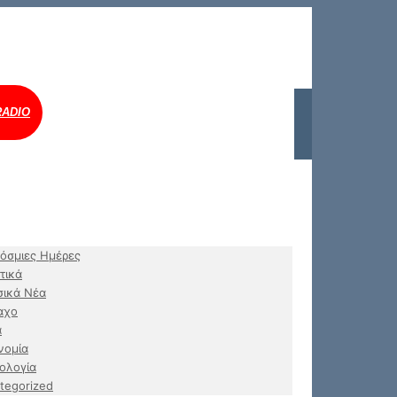
RADIO
όσμιες Ημέρες
τικά
ικά Νέα
αχο
α
νομία
ολογία
tegorized