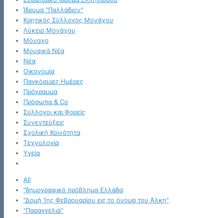
Ίδρυμα "Παλλάδιον"
Κρητικός Σύλλογος Μονάχου
Λύκειο Μονάχου
Μόναχο
Μουσικά Νέα
Νέα
Οικονομία
Παγκόσμιες Ημέρες
Πρόγραμμα
Πρόσωπα & Co
Σύλλογοι και Φορείς
Συνεντεύξεις
Σχολική Κοινότητα
Τεχνολογία
Υγεία
All
"δημογραφικό πρόβλημα Ελλάδα
"Δομή 1ης Φεβρουαρίου εις το όνομα του Άλκη"
"Παραγγελιά"