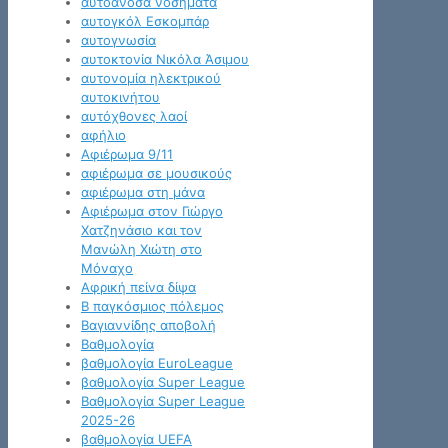
αυτοάνοσα νοσήματα
αυτογκόλ Εσκομπάρ
αυτογνωσία
αυτοκτονία Νικόλα Άσιμου
αυτονομία ηλεκτρικού
αυτοκινήτου
αυτόχθονες λαοί
αφήλιο
Αφιέρωμα 9/11
αφιέρωμα σε μουσικούς
αφιέρωμα στη μάνα
Αφιέρωμα στον Γιώργο
Χατζηνάσιο και τον
Μανώλη Χιώτη στο
Μόναχο
Αφρική πείνα δίψα
Β παγκόσμιος πόλεμος
Βαγιαννίδης αποβολή
Βαθμολογία
βαθμολογία EuroLeague
βαθμολογία Super League
Βαθμολογία Super League
2025-26
βαθμολογία UEFA