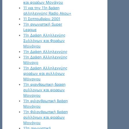
και φορέων Μονάχου
11 για την 11η δράση
αλληλεγγύης Radio Akou+
11 Σεπτεμβρίου 2001
11η αγωνιστική Super
League
11η Δράση Αληλλεγύης
Συλλόγων και Φορέων
Μονάχου
11η Δράση Αλληλεγγύης
11η Δράση Αλληλεγγύης
Μόναχο
11η Δράση Αλληλεγγύης
φορέων και συλλόγων
Μόναχου
11η φιανθρωπικη δραση
συλλογων και φορεων
Μοναχου
11η φιλανθρωπική δράση
Μονάχου
11η Φιλανθρωπική δράση
συλλόγων και φορέων
Μονάχου
12η αγωνιστική