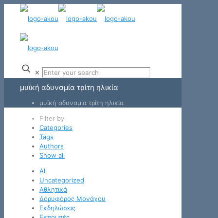
✕
μυϊκή αδυναμία τρίτη ηλικία
μυϊκή αδυναμία τρίτη ηλικία
Filter by
Categories
Tags
Authors
Show all
All
Uncategorized
Αθλητικά
Δορυφόρος Μονάχου
Εκδηλώσεις
Εκπομπές