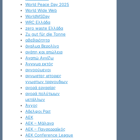
World Peace Day 2025
World Wide Web
WorldMSDay
WRC Ελλάδα
zero waste Ελλάδα
Zu gut für die Tonne
αβεβαιότητα
άγαλμα Βερολίνο
αγάπη και απώλεια
Αγαπώ Αγγίζω
Άγγιγμα εκτός
αγνοούμενοι
αγνωστες ιστοριες
γνωστων τραγουδιων
αγορά εργασίας
αγορά πολύτιμων
μετάλλων
Άγχος
Αδελφοι Ραιτ
ΑΕΚ
ΑΕΚ – Μάλαγα
ΑΕΚ – Πανσερραϊκός
ΑΕΚ Conference League