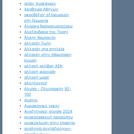
αιτίες πυρκαγιών
Ακαδημία Αθηνών
ακροδεξιός εξτρεμισμός
στη Γερμανία
Αλάσκα διαπραγματεύσεις
Αλεξάνδρεια του Τίγρη\
Άλκης Καμπανός
αλλαγές ζωής
Αλλαγές στα σχολεία
αλλαγες στην εθρωπαικη
ενωση
αλλαγή σελίδας ΑΕΚ
αλλαγή φρουράς
αλλαγή ωρας
αλληλεγγύη
Αλμπα - Ολυμπιακός 92-
100
Αμαχοι
Αμερικανικο χρεος
Αναζητησεις google 2024
ανακατασκευή προσώπου
ανακύκλωση στην επαρχία
αναλογία συνταξιούχων-