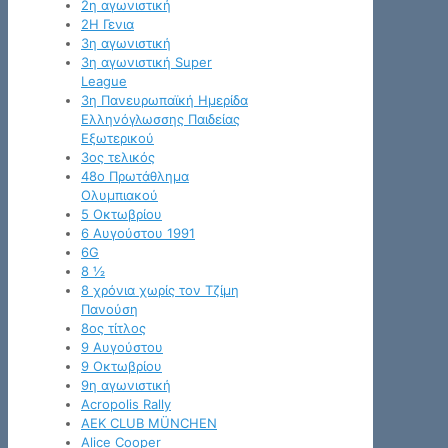
2η αγωνιστική
2Η Γενια
3η αγωνιστική
3η αγωνιστική Super
League
3η Πανευρωπαϊκή Ημερίδα
Ελληνόγλωσσης Παιδείας
Εξωτερικού
3ος τελικός
48ο Πρωτάθλημα
Ολυμπιακού
5 Οκτωβρίου
6 Αυγούστου 1991
6G
8 ½
8 χρόνια χωρίς τον Τζίμη
Πανούση
8ος τίτλος
9 Αυγούστου
9 Οκτωβρίου
9η αγωνιστική
Acropolis Rally
AEK CLUB MÜNCHEN
Alice Cooper