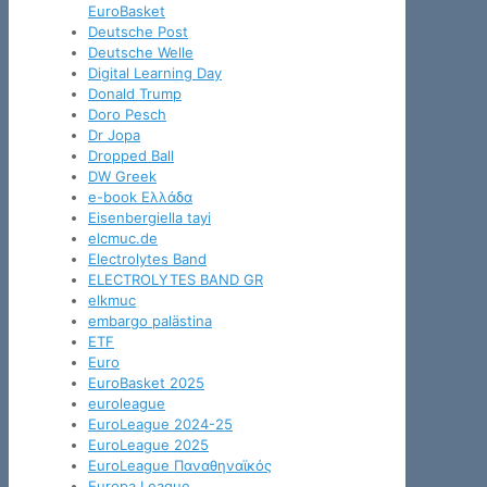
EuroBasket
Deutsche Post
Deutsche Welle
Digital Learning Day
Donald Trump
Doro Pesch
Dr Jopa
Dropped Ball
DW Greek
e-book Ελλάδα
Eisenbergiella tayi
elcmuc.de
Electrolytes Band
ELECTROLYTES BAND GR
elkmuc
embargo palästina
ETF
Euro
EuroBasket 2025
euroleague
EuroLeague 2024-25
EuroLeague 2025
EuroLeague Παναθηναϊκός
Europa League