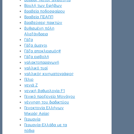
Βουλή των Εφήβων
βραβεία ποδοσφαίρου
Βραβεία ΠΣΑΠΠ
βραβεύσεις παικτών
βυθισμένη πόλη
Αλεξάνδρεια
Γάζα
Γάζα άμαχοι
Γάζα αποκλεισμός#
Γάζα εισβολή
γαλακτοπαραγωγή
γαλλικό τυρί
γαλλικός κινηματογράφος
Γέλιο
γενιά Z
γενική βαθμολογία F1
Γενικό προξενείο Μονάχου
γέννηση του διαδικτύου
Γενοκτονία Ελλήνων
Μικράς Ασίας
Γερμανία
Γερμανία-Ελλάδα με τα
πόδια