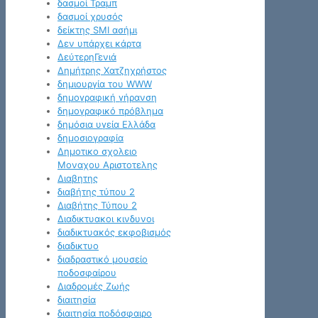
δασμοί Τραμπ
δασμοί χρυσός
δείκτης SMI ασήμι
Δεν υπάρχει κάρτα
ΔεύτερηΓενιά
Δημήτρης Χατζηχρήστος
δημιουργία του WWW
δημογραφική γήρανση
δημογραφικό πρόβλημα
δημόσια υγεία Ελλάδα
δημοσιογραφία
Δημοτικο σχολειο
Μοναχου Αριστοτελης
Διαβητης
διαβήτης τύπου 2
Διαβήτης Τύπου 2
Διαδικτυακοι κινδυνοι
διαδικτυακός εκφοβισμός
διαδικτυο
διαδραστικό μουσείο
ποδοσφαίρου
Διαδρομές Ζωής
διαιτησία
διαιτησία ποδόσφαιρο