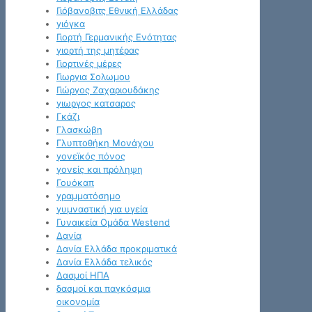
Γιόβανοβιτς Εθνική Ελλάδας
γιόγκα
Γιορτή Γερμανικής Ενότητας
γιορτή της μητέρας
Γιορτινές μέρες
Γιωργια Σολωμου
Γιώργος Ζαχαριουδάκης
γιωργος κατσαρος
Γκάζι
Γλασκώβη
Γλυπτοθήκη Μονάχου
γονεϊκός πόνος
γονείς και πρόληψη
Γουόκαπ
γραμματόσημο
γυμναστική για υγεία
Γυναικεία Ομάδα Westend
Δανία
Δανία Ελλάδα προκριματικά
Δανία Ελλάδα τελικός
Δασμοί ΗΠΑ
δασμοί και παγκόσμια
οικονομία