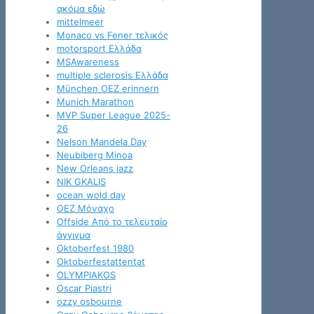
ακόμα εδώ
mittelmeer
Monaco vs Fener τελικός
motorsport Ελλάδα
MSAwareness
multiple sclerosis Ελλάδα
München OEZ erinnern
Munich Marathon
MVP Super League 2025-
26
Nelson Mandela Day
Neubiberg Minoa
New Orleans jazz
NIK GKALIS
ocean wold day
OEZ Μόναχο
Offside Από το τελευταίο
άγγιγμα
Oktoberfest 1980
Oktoberfestattentat
OLYMPIAKOS
Oscar Piastri
ozzy osbourne