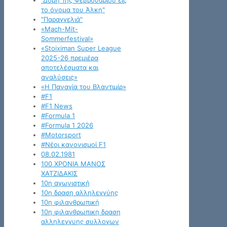
"Δομή 1ης Φεβρουαρίου εις
το όνομα του Άλκη"
"Παραγγελιά"
«Mach-Mit-
Sommerfestival»
«Stoiximan Super League
2025-26 πρεμιέρα
αποτελέσματα και
αναλύσεις»
«Η Παναγία του Βλαντιμίρ»
#F1
#F1 News
#Formula 1
#Formula 1 2026
#Motorsport
#Νέοι κανονισμοί F1
08.02.1981
100 ΧΡΟΝΙΑ ΜΑΝΟΣ
ΧΑΤΖΙΔΑΚΙΣ
10η αγωνιστική
10η δραση αλληλεγγύης
10η φιλανθρωπική
10η φιλανθρωπικη δραση
αλληλεγγυης συλλογων