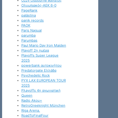
Ozzy Osbourne θάνατος
Oλυμπιακός-ΑΕΚ 6-0
PageRank
palästina
panik records
PAOK
Paris Nagual
parumba
Parumbas
Paul Mario Day Iron Maiden
Playoff 2η ημέρα
Playoffs Super League
2025
powerbank αυτοκινήτου
Predatorgate Ελλάδα
Psychedelic Rock
PYX LAX EUROPEAN TOUR
2025
Pλayoffs 4η αγωνιστική
Queen
Radio Akou+
RetroGreeknight München
Riga Arena.
RoadToFinalFour