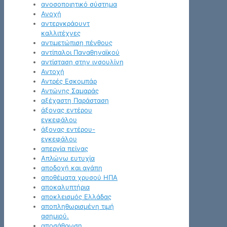
ανοσοποιητικό σύστημα
Ανοχή
αντεργκράουντ
καλλιτέχνες
αντιμετώπιση πένθους
αντίπαλοι Παναθηναϊκού
αντίσταση στην ινσουλίνη
Αντοχή
Αντρές Εσκομπάρ
Αντώνης Σαμαράς
αξέχαστη Παράσταση
άξονας εντέρου
εγκεφάλου
άξονας εντέρου-
εγκεφάλου
απεργία πείνας
Απλώνω ευτυχία
αποδοχή και αγάπη
αποθέματα χρυσού ΗΠΑ
αποκαλυπτήρια
αποκλεισμός Ελλάδας
αποπληθωρισμένη τιμή
ασημιού.
αποσάθρωση