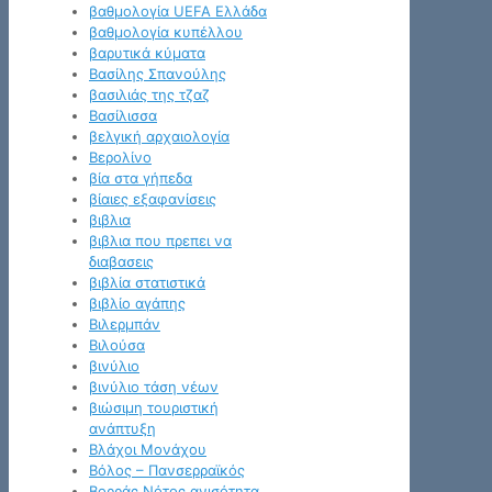
βαθμολογία UEFA Ελλάδα
βαθμολογία κυπέλλου
βαρυτικά κύματα
Βασίλης Σπανούλης
βασιλιάς της τζαζ
Βασίλισσα
βελγική αρχαιολογία
Βερολίνο
βία στα γήπεδα
βίαιες εξαφανίσεις
βιβλια
βιβλια που πρεπει να
διαβασεις
βιβλία στατιστικά
βιβλίο αγάπης
Βιλερμπάν
Βιλούσα
βινύλιο
βινύλιο τάση νέων
βιώσιμη τουριστική
ανάπτυξη
Βλάχοι Μονάχου
Βόλος – Πανσερραϊκός
Βορράς Νότος ανισότητα