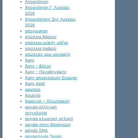
Αποφοίτηση
Αποφοίτηση Γ΄ Λυκείου
2026
Αποφοίτησης 3ης Λυκείου
2026
αποχώρηση
απώλεια βάρους
απώλεια μυϊκής μάζας
απώλεια παιδιού
απώλειες ροκ μουσικής
Άρης
Άρης – Βόλος
Άρης – Παναθηναϊκός
Άρης αποκλεισμός Ευρώπη
Άρης Αράζ
αριστεία
Αρμενία
Άρσεναλ – Ολυμπιακός
αρχαία ελληνική
τεχνολογία
αρχαία κλιματική αλλαγή
αρχαία πόλη Μεσόγειος
αρχαίο DNA
αρχαιολογία Τροίας