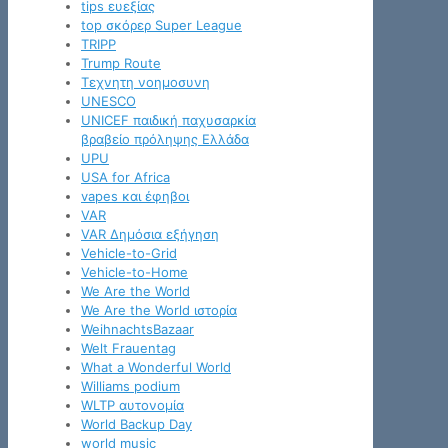
tips ευεξίας
top σκόρερ Super League
TRIPP
Trump Route
Tεχνητη νοημοσυνη
UNESCO
UNICEF παιδική παχυσαρκία
βραβείο πρόληψης Ελλάδα
UPU
USA for Africa
vapes και έφηβοι
VAR
VAR Δημόσια εξήγηση
Vehicle-to-Grid
Vehicle-to-Home
We Are the World
We Are the World ιστορία
WeihnachtsBazaar
Welt Frauentag
What a Wonderful World
Williams podium
WLTP αυτονομία
World Backup Day
world music