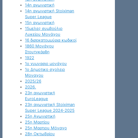
14η αγωνιστική
14η αγωνιστική Stoiximan
Super League
15η αγωνιστική
15μελες συμβούλιο
Λυκείου Μονάχου
16 δισεκατομμύρια κωδικοί
1860 Μονάχου
Στουτγκάρδη
1922
1ο γυμνασιο μονάχου
1ο Δημοτικο σχολειο
Μοναχου
2025/26
2026.
23η αγωνιστική
EuroLeague
23η αγωνιστική Stoiximan
Super League 2024-2025
25η Αγωνιστική
25η Μαρτίου
25η Μαρτιου Μόναχο
28η Οκτωβρίου