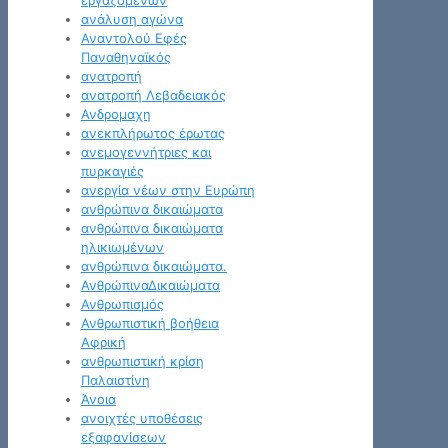
εργαζομένων
ανάλυση αγώνα
Αναντολού Εφές
Παναθηναϊκός
ανατροπή
ανατροπή Λεβαδειακός
Ανδρομαχη
ανεκπλήρωτος έρωτας
ανεμογεννήτριες και
πυρκαγιές
ανεργία νέων στην Ευρώπη
ανθρώπινα δικαιώματα
ανθρώπινα δικαιώματα
ηλικιωμένων
ανθρώπινα δικαιώματα.
ΑνθρώπιναΔικαιώματα
Ανθρωπισμός
Ανθρωπιστική βοήθεια
Αφρική
ανθρωπιστική κρίση
Παλαιστίνη
Άνοια
ανοιχτές υποθέσεις
εξαφανίσεων