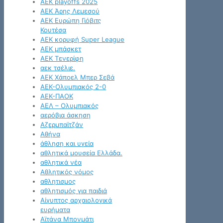
ΑΕΚ playoffs 2025
ΑΕΚ Άρης Λεμεσού
ΑΕΚ Ευρώπη Γιόβιτς
Κουτέσα
ΑΕΚ κορυφή Super League
ΑΕΚ μπάσκετ
ΑΕΚ Τενερίφη
αεκ τσέλιε.
ΑΕΚ Χάποελ Μπερ Σεβά
ΑΕΚ-Ολυμπιακός 2-0
ΑΕΚ-ΠΑΟΚ
ΑΕΛ – Ολυμπιακός
αερόβια άσκηση
Αζερμπαϊτζάν
Αθήνα
άθληση και υγεία
αθλητικά μουσεία Ελλάδα.
αθλητικά νέα
Αθλητικός νόμος
αθλητισμος
αθλητισμός για παιδιά
Αίγυπτος αρχαιολογικά
ευρήματα
Αϊτάνα Μπονμάτι