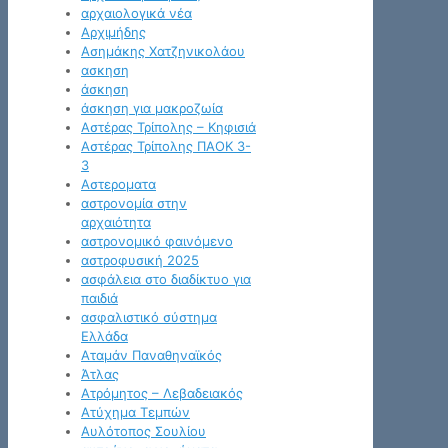
αρχαιολογικά νέα
Αρχιμήδης
Ασημάκης Χατζηνικολάου
ασκηση
άσκηση
άσκηση για μακροζωία
Αστέρας Τρίπολης – Κηφισιά
Αστέρας Τρίπολης ΠΑΟΚ 3-
3
Αστεροματα
αστρονομία στην
αρχαιότητα
αστρονομικό φαινόμενο
αστροφυσική 2025
ασφάλεια στο διαδίκτυο για
παιδιά
ασφαλιστικό σύστημα
Ελλάδα
Αταμάν Παναθηναϊκός
Άτλας
Ατρόμητος – Λεβαδειακός
Ατύχημα Τεμπών
Αυλότοπος Σουλίου