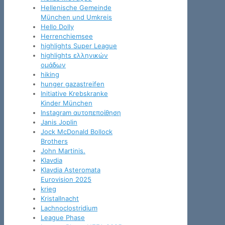
Hellenische Gemeinde
München und Umkreis
Hello Dolly
Herrenchiemsee
highlights Super League
highlights ελληνικών
ομάδων
hiking
hunger gazastreifen
Initiative Krebskranke
Kinder München
Instagram αυτοπεποίθηση
Janis Joplin
Jock McDonald Bollock
Brothers
John Martinis.
Klavdia
Klavdia Asteromata
Eurovision 2025
krieg
Kristallnacht
Lachnoclostridium
League Phase