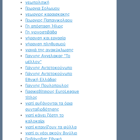
γεωπολιτική
Γεωργια Σολωμου
γεωργιος καραισκακης
Γεωργιος Παπανικολαου
Γη απόσταση Ήλιος
Γη χιονοστιβάδα
γήρανση και εργασία
γήρανση πληθυσμού
γιαγιά της ανακύκλωσης
Γιαννης Αγγελακας "Το
μέλλον"
Γιάννης Αντετοκούνμπο
Γιάννης Αντετοκούνμπο
Εθνική Ελλάδας
Γιαννης Πουλοπουλος
Γιασικεβίτσιους EuroLeague
τίτλος
γιατί αυξάνονται τα όρια
συνταξιοδότησης
γιατί κάνει ζέστη το
καλοκαίρι
γιατί κιτρινίζουν τα φύλλα
γιατί οι νέοι ακούν βινύλιο
Γιοβάνοβιτς Εθνική