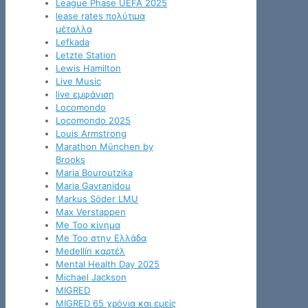
League Phase UEFA 2025
lease rates πολύτιμα
μέταλλα
Lefkada
Letzte Station
Lewis Hamilton
Live Music
live εμφάνιση
Locomondo
Locomondo 2025
Louis Armstrong
Marathon München by
Brooks
Maria Bouroutzika
Maria Gavranidou
Markus Söder LMU
Max Verstappen
Me Too κίνημα
Me Too στην Ελλάδα
Medellín καρτέλ
Mental Health Day 2025
Michael Jackson
MIGRED
MIGRED 65 χρόνια και εμείς