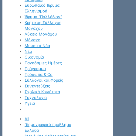
Ευρωπαϊκό Ίδρυμα
Ελληνισμού
Ίδρυμα "Παλλάδιον"
Κρητικός Σύλλογος
Μονάχου
Λύκειο Μονάχου
Μόναχο
Μουσικά Νέα
Νέα
Οικονομία
Παγκόσμιες Ημέρες
Πρόγραμμα
Πρόσωπα & Co
Σύλλογοι και Φορείς
Συνεντεύξεις
Σχολική Κοινότητα
Τεχνολογία
Υγεία
All
"δημογραφικό πρόβλημα
Ελλάδα