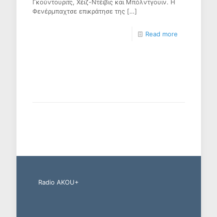
Γκούντουριτς, Χέιζ-Ντέιβις και Μπόλντγουιν. Η
Φενέρμπαχτσε επικράτησε της
[…]
Read more
Radio AKOU+