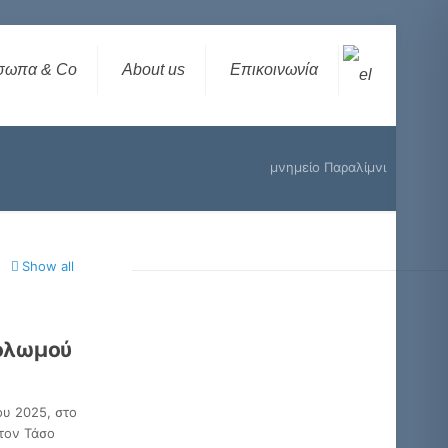
σωπα & Co
About us
Επικοινωνία
μνημείο Παραλίμνι
Show all
Σολωμού
ου 2025, στο
 τον Τάσο