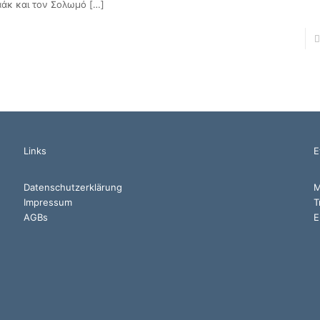
αάκ και τον Σολωμό
[…]
Links
Ε
Datenschutzerklärung
M
Impressum
Τ
AGBs
E