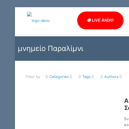
🔴 LIVE RADIO
μνημείο Παραλίμνι
Filter by
Categories
Tags
Authors
Α
Σ
Συ
κο