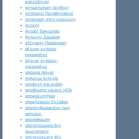
καλλιτέχνες
αντιμετώπιση πένθους
αντίπαλοι Παναθηναϊκού
αντίσταση στην ινσουλίνη
Αντοχή
Αντρές Εσκομπάρ
Αντώνης Σαμαράς
αξέχαστη Παράσταση
άξονας εντέρου
εγκεφάλου
άξονας εντέρου-
εγκεφάλου
απεργία πείνας
Απλώνω ευτυχία
αποδοχή και αγάπη
αποθέματα χρυσού ΗΠΑ
αποκαλυπτήρια
αποκλεισμός Ελλάδας
αποπληθωρισμένη τιμή
ασημιού.
αποσάθρωση
αποτελέσματα 6ης
αγωνιστικής
αποτελέσματα BCL