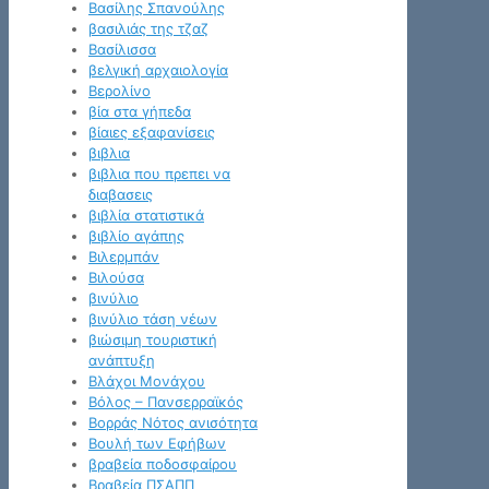
Βασίλης Σπανούλης
βασιλιάς της τζαζ
Βασίλισσα
βελγική αρχαιολογία
Βερολίνο
βία στα γήπεδα
βίαιες εξαφανίσεις
βιβλια
βιβλια που πρεπει να
διαβασεις
βιβλία στατιστικά
βιβλίο αγάπης
Βιλερμπάν
Βιλούσα
βινύλιο
βινύλιο τάση νέων
βιώσιμη τουριστική
ανάπτυξη
Βλάχοι Μονάχου
Βόλος – Πανσερραϊκός
Βορράς Νότος ανισότητα
Βουλή των Εφήβων
βραβεία ποδοσφαίρου
Βραβεία ΠΣΑΠΠ