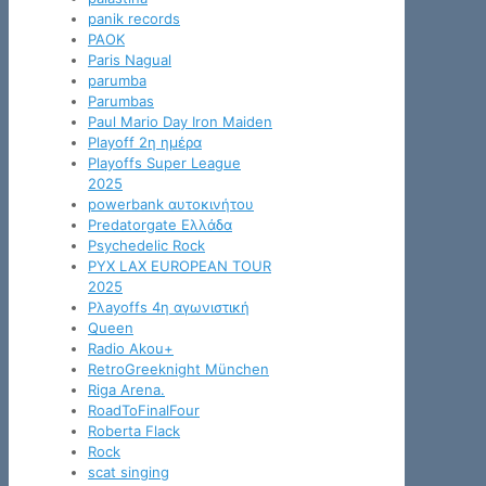
panik records
PAOK
Paris Nagual
parumba
Parumbas
Paul Mario Day Iron Maiden
Playoff 2η ημέρα
Playoffs Super League
2025
powerbank αυτοκινήτου
Predatorgate Ελλάδα
Psychedelic Rock
PYX LAX EUROPEAN TOUR
2025
Pλayoffs 4η αγωνιστική
Queen
Radio Akou+
RetroGreeknight München
Riga Arena.
RoadToFinalFour
Roberta Flack
Rock
scat singing