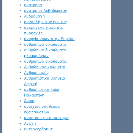
ανατροπή
ανατροπή Λεβαδειακός
Ανδρομαχη
ανεκπλήρωτος έρωτας
ανεμογεννήτριες και
πυρκαγιές
ανεργία νέων στην Ευρώπη
ανθρώπινα δικαιώματα
ανθρώπινα δικαιώματα
ηλικιωμένων
ανθρώπινα δικαιώματα.
ΑνθρώπιναΔικαιώματα
Ανθρωπισμός
Ανθρωπιστική βοήθεια
Αφρική
ανθρωπιστική κρίση
Παλαιστίνη
Άνοια
ανοιχτές υποθέσεις
εξαφανίσεων
ανοσοποιητικό σύστημα
Ανοχή
αντεργκράουντ