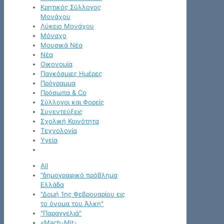
Κρητικός Σύλλογος
Μονάχου
Λύκειο Μονάχου
Μόναχο
Μουσικά Νέα
Νέα
Οικονομία
Παγκόσμιες Ημέρες
Πρόγραμμα
Πρόσωπα & Co
Σύλλογοι και Φορείς
Συνεντεύξεις
Σχολική Κοινότητα
Τεχνολογία
Υγεία
All
"δημογραφικό πρόβλημα
Ελλάδα
"Δομή 1ης Φεβρουαρίου εις
το όνομα του Άλκη"
"Παραγγελιά"
«Mach-Mit-