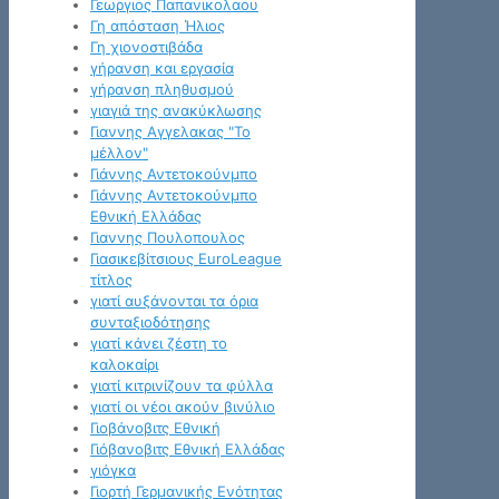
Γεωργιος Παπανικολαου
Γη απόσταση Ήλιος
Γη χιονοστιβάδα
γήρανση και εργασία
γήρανση πληθυσμού
γιαγιά της ανακύκλωσης
Γιαννης Αγγελακας "Το
μέλλον"
Γιάννης Αντετοκούνμπο
Γιάννης Αντετοκούνμπο
Εθνική Ελλάδας
Γιαννης Πουλοπουλος
Γιασικεβίτσιους EuroLeague
τίτλος
γιατί αυξάνονται τα όρια
συνταξιοδότησης
γιατί κάνει ζέστη το
καλοκαίρι
γιατί κιτρινίζουν τα φύλλα
γιατί οι νέοι ακούν βινύλιο
Γιοβάνοβιτς Εθνική
Γιόβανοβιτς Εθνική Ελλάδας
γιόγκα
Γιορτή Γερμανικής Ενότητας