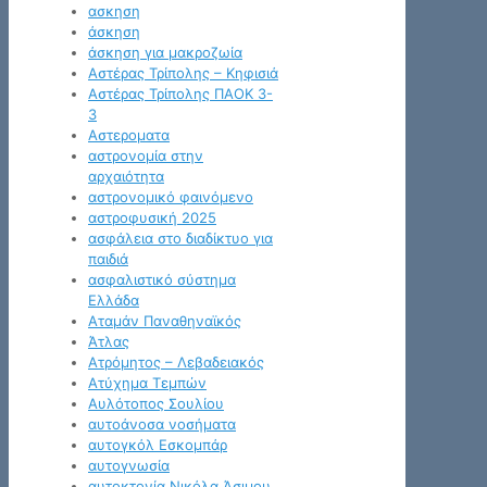
ασκηση
άσκηση
άσκηση για μακροζωία
Αστέρας Τρίπολης – Κηφισιά
Αστέρας Τρίπολης ΠΑΟΚ 3-
3
Αστεροματα
αστρονομία στην
αρχαιότητα
αστρονομικό φαινόμενο
αστροφυσική 2025
ασφάλεια στο διαδίκτυο για
παιδιά
ασφαλιστικό σύστημα
Ελλάδα
Αταμάν Παναθηναϊκός
Άτλας
Ατρόμητος – Λεβαδειακός
Ατύχημα Τεμπών
Αυλότοπος Σουλίου
αυτοάνοσα νοσήματα
αυτογκόλ Εσκομπάρ
αυτογνωσία
αυτοκτονία Νικόλα Άσιμου