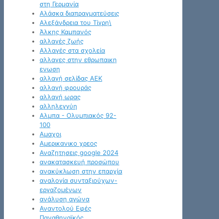
στη Γερμανία
Αλάσκα διαπραγματεύσεις
Αλεξάνδρεια του Τίγρη\
Άλκης Καμπανός
αλλαγές ζωής
Αλλαγές στα σχολεία
αλλαγες στην εθρωπαικη
ενωση
αλλαγή σελίδας ΑΕΚ
αλλαγή φρουράς
αλλαγή ωρας
αλληλεγγύη
Αλμπα - Ολυμπιακός 92-
100
Αμαχοι
Αμερικανικο χρεος
Αναζητησεις google 2024
ανακατασκευή προσώπου
ανακύκλωση στην επαρχία
αναλογία συνταξιούχων-
εργαζομένων
ανάλυση αγώνα
Αναντολού Εφές
Παναθηναϊκός