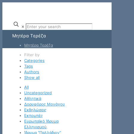
✕
Μητέρα Τερέζα
Μητέρα Τερέζα
Filter by
Categories
Tags
Authors
Show all
All
Uncategorized
Αθλητικά
Δορυφόρος Μονάχου
Εκδηλώσεις
Εκπομπές
Ευρωπαϊκό Ίδρυμα
Ελληνισμού
Ίδρυμα "Παλλάδιον"