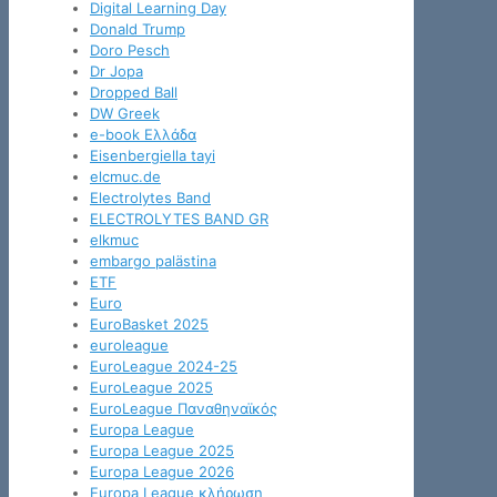
Digital Learning Day
Donald Trump
Doro Pesch
Dr Jopa
Dropped Ball
DW Greek
e-book Ελλάδα
Eisenbergiella tayi
elcmuc.de
Electrolytes Band
ELECTROLYTES BAND GR
elkmuc
embargo palästina
ETF
Euro
EuroBasket 2025
euroleague
EuroLeague 2024-25
EuroLeague 2025
EuroLeague Παναθηναϊκός
Europa League
Europa League 2025
Europa League 2026
Europa League κλήρωση