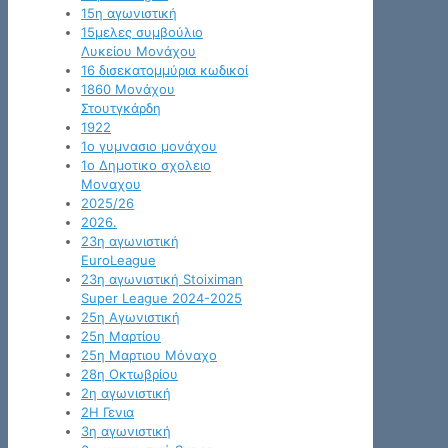
15η αγωνιστική
15μελες συμβούλιο
Λυκείου Μονάχου
16 δισεκατομμύρια κωδικοί
1860 Μονάχου
Στουτγκάρδη
1922
1ο γυμνασιο μονάχου
1ο Δημοτικο σχολειο
Μοναχου
2025/26
2026.
23η αγωνιστική
EuroLeague
23η αγωνιστική Stoiximan
Super League 2024-2025
25η Αγωνιστική
25η Μαρτίου
25η Μαρτιου Μόναχο
28η Οκτωβρίου
2η αγωνιστική
2Η Γενια
3η αγωνιστική