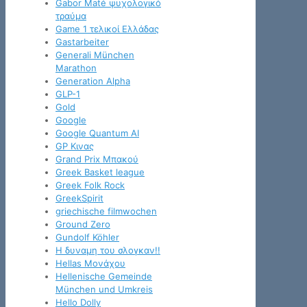
Gabor Maté ψυχολογικό
τραύμα
Game 1 τελικοί Ελλάδας
Gastarbeiter
Generali München
Marathon
Generation Alpha
GLP-1
Gold
Google
Google Quantum AI
GP Κινας
Grand Prix Μπακού
Greek Basket league
Greek Folk Rock
GreekSpirit
griechische filmwochen
Ground Zero
Gundolf Köhler
H δυναμη του σλογκαν!!
Hellas Μονάχου
Hellenische Gemeinde
München und Umkreis
Hello Dolly