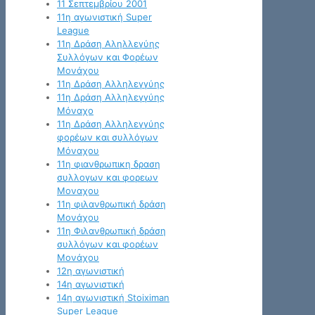
11 Σεπτεμβρίου 2001
11η αγωνιστική Super
League
11η Δράση Αληλλεγύης
Συλλόγων και Φορέων
Μονάχου
11η Δράση Αλληλεγγύης
11η Δράση Αλληλεγγύης
Μόναχο
11η Δράση Αλληλεγγύης
φορέων και συλλόγων
Μόναχου
11η φιανθρωπικη δραση
συλλογων και φορεων
Μοναχου
11η φιλανθρωπική δράση
Μονάχου
11η Φιλανθρωπική δράση
συλλόγων και φορέων
Μονάχου
12η αγωνιστική
14η αγωνιστική
14η αγωνιστική Stoiximan
Super League