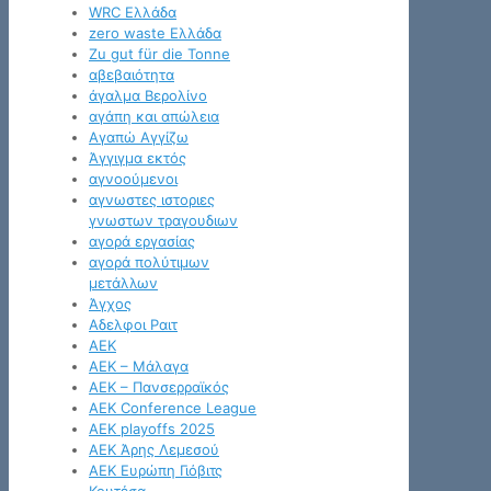
WRC Ελλάδα
zero waste Ελλάδα
Zu gut für die Tonne
αβεβαιότητα
άγαλμα Βερολίνο
αγάπη και απώλεια
Αγαπώ Αγγίζω
Άγγιγμα εκτός
αγνοούμενοι
αγνωστες ιστοριες
γνωστων τραγουδιων
αγορά εργασίας
αγορά πολύτιμων
μετάλλων
Άγχος
Αδελφοι Ραιτ
ΑΕΚ
ΑΕΚ – Μάλαγα
ΑΕΚ – Πανσερραϊκός
ΑΕΚ Conference League
ΑΕΚ playoffs 2025
ΑΕΚ Άρης Λεμεσού
ΑΕΚ Ευρώπη Γιόβιτς