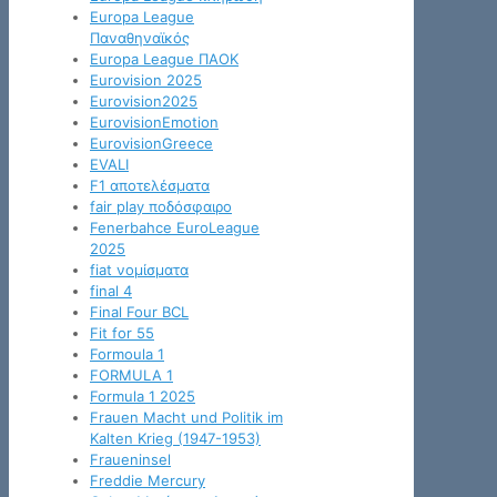
Europa League
Παναθηναϊκός
Europa League ΠΑΟΚ
Eurovision 2025
Eurovision2025
EurovisionEmotion
EurovisionGreece
EVALI
F1 αποτελέσματα
fair play ποδόσφαιρο
Fenerbahce EuroLeague
2025
fiat νομίσματα
final 4
Final Four BCL
Fit for 55
Formoula 1
FORMULA 1
Formula 1 2025
Frauen Macht und Politik im
Kalten Krieg (1947-1953)
Fraueninsel
Freddie Mercury