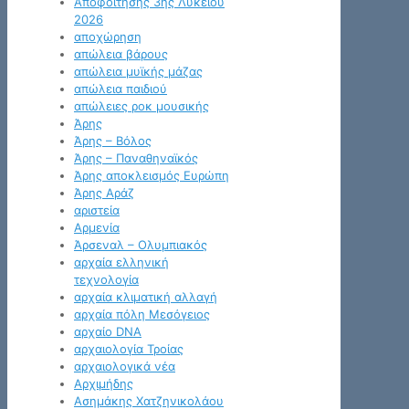
Αποφοίτησης 3ης Λυκείου
2026
αποχώρηση
απώλεια βάρους
απώλεια μυϊκής μάζας
απώλεια παιδιού
απώλειες ροκ μουσικής
Άρης
Άρης – Βόλος
Άρης – Παναθηναϊκός
Άρης αποκλεισμός Ευρώπη
Άρης Αράζ
αριστεία
Αρμενία
Άρσεναλ – Ολυμπιακός
αρχαία ελληνική
τεχνολογία
αρχαία κλιματική αλλαγή
αρχαία πόλη Μεσόγειος
αρχαίο DNA
αρχαιολογία Τροίας
αρχαιολογικά νέα
Αρχιμήδης
Ασημάκης Χατζηνικολάου