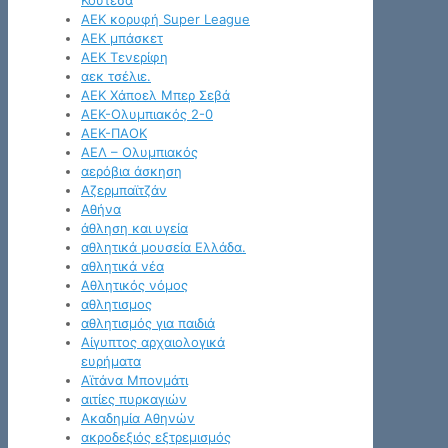
Κουτέσα
ΑΕΚ κορυφή Super League
ΑΕΚ μπάσκετ
ΑΕΚ Τενερίφη
αεκ τσέλιε.
ΑΕΚ Χάποελ Μπερ Σεβά
ΑΕΚ-Ολυμπιακός 2-0
ΑΕΚ-ΠΑΟΚ
ΑΕΛ – Ολυμπιακός
αερόβια άσκηση
Αζερμπαϊτζάν
Αθήνα
άθληση και υγεία
αθλητικά μουσεία Ελλάδα.
αθλητικά νέα
Αθλητικός νόμος
αθλητισμος
αθλητισμός για παιδιά
Αίγυπτος αρχαιολογικά
ευρήματα
Αϊτάνα Μπονμάτι
αιτίες πυρκαγιών
Ακαδημία Αθηνών
ακροδεξιός εξτρεμισμός