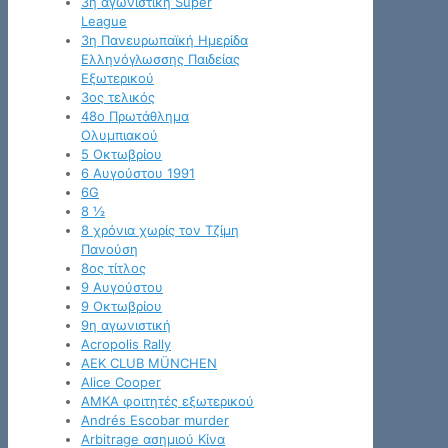
3η αγωνιστική Super
League
3η Πανευρωπαϊκή Ημερίδα
Ελληνόγλωσσης Παιδείας
Εξωτερικού
3ος τελικός
48ο Πρωτάθλημα
Ολυμπιακού
5 Οκτωβρίου
6 Αυγούστου 1991
6G
8 ½
8 χρόνια χωρίς τον Τζίμη
Πανούση
8ος τίτλος
9 Αυγούστου
9 Οκτωβρίου
9η αγωνιστική
Acropolis Rally
AEK CLUB MÜNCHEN
Alice Cooper
AMKA φοιτητές εξωτερικού
Andrés Escobar murder
Arbitrage ασημιού Κίνα