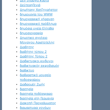
Δεν υπάρχει κάρτα
ΔεύτερηΓενιά
Δημήτρης Χατζηχρήστος
δημιουργία του WWW
δημογραφική γήρανση
δημογραφικό πρόβλημα
δημόσια υγεία Ελλάδα
δημοσιογραφία
Δημοτικο σχολειο
Μοναχου Αριστοτελης
Διαβητης
διαβήτης τύπου 2
Διαβήτης Τύπου 2
Διαδικτυακοι κινδυνοι
διαδικτυακός εκφοβισμός
διαδικτυο
διαδραστικό μουσείο
ποδοσφαίρου
Διαδρομές Ζωής
διαιτησία
διαιτησία ποδόσφαιρο
διαιτησία στη Γερμανία
Διακοπή Προγράμματος
διαμαρτυρια γονέων