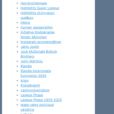
Herrenchiemsee
highlights Super League
highlights ελληνικών
ομάδων
hiking
hunger gazastreifen
Initiative Krebskranke
Kinder München
Instagram αυτοπεποίθηση
Janis Joplin
Jock McDonald Bollock
Brothers
John Martinis.
Klavdia
Klavdia Asteromata
Eurovision 2025
krieg
Kristallnacht
Lachnoclostridium
League Phase
League Phase UEFA 2025
lease rates πολύτιμα
μέταλλα