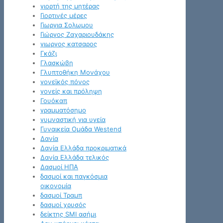
γιορτή της μητέρας
Γιορτινές μέρες
Γιωργια Σολωμου
Γιώργος Ζαχαριουδάκης
γιωργος κατσαρος
Γκάζι
Γλασκώβη
Γλυπτοθήκη Μονάχου
γονεϊκός πόνος
γονείς και πρόληψη
Γουόκαπ
γραμματόσημο
γυμναστική για υγεία
Γυναικεία Ομάδα Westend
Δανία
Δανία Ελλάδα προκριματικά
Δανία Ελλάδα τελικός
Δασμοί ΗΠΑ
δασμοί και παγκόσμια
οικονομία
δασμοί Τραμπ
δασμοί χρυσός
δείκτης SMI ασήμι