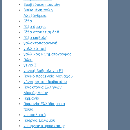
βραβεύσεις παικτών
βυθισμένη πόλη
Αλεξάνδρεια
Γάζα
Γάζα άμαχοι
Γάζα αποκλεισμός#
Γάζα εισβολή
γαλακτοπαραγωγή
γαλλικό τυρί
γαλλικός κινηματογράφος
Γέλιο
γενιά Z
γενική βαθμολογία F1
Γενικό προξενείο Μονάχου
γέννηση του διαδικτύου
Γενοκτονία Ελλήνων
Μικράς Ασίας
Γερμανία
Γερμανία-Ελλάδα με τα
πόδια
γεωπολιτική
Γεωργια Σολωμου
γεωργιος καραισκακης