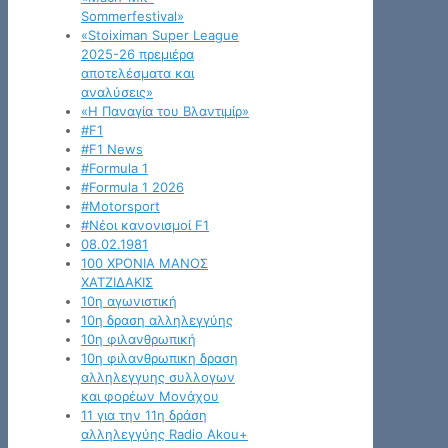
Sommerfestival»
«Stoiximan Super League
2025-26 πρεμιέρα
αποτελέσματα και
αναλύσεις»
«Η Παναγία του Βλαντιμίρ»
#F1
#F1 News
#Formula 1
#Formula 1 2026
#Motorsport
#Νέοι κανονισμοί F1
08.02.1981
100 ΧΡΟΝΙΑ ΜΑΝΟΣ
ΧΑΤΖΙΔΑΚΙΣ
10η αγωνιστική
10η δραση αλληλεγγύης
10η φιλανθρωπική
10η φιλανθρωπικη δραση
αλληλεγγυης συλλογων
και φορέων Μονάχου
11 για την 11η δράση
αλληλεγγύης Radio Akou+