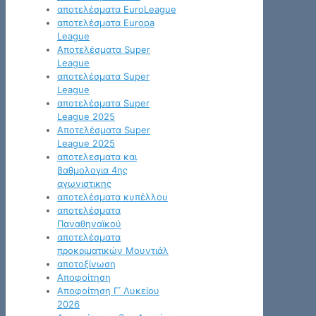
αποτελέσματα EuroLeague
αποτελέσματα Europa
League
Αποτελέσματα Super
League
αποτελέσματα Super
League
αποτελέσματα Super
League 2025
Αποτελέσματα Super
League 2025
αποτελεσματα και
βαθμολογια 4ης
αγωνιστικης
αποτελέσματα κυπέλλου
αποτελέσματα
Παναθηναϊκού
αποτελέσματα
προκριματικών Μουντιάλ
αποτοξίνωση
Αποφοίτηση
Αποφοίτηση Γ΄ Λυκείου
2026