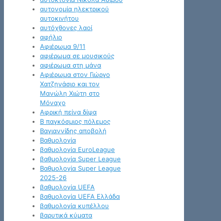
αυτονομία ηλεκτρικού
αυτοκινήτου
αυτόχθονες λαοί
αφήλιο
Αφιέρωμα 9/11
αφιέρωμα σε μουσικούς
αφιέρωμα στη μάνα
Αφιέρωμα στον Γιώργο
Χατζηνάσιο και τον
Μανώλη Χιώτη στο
Μόναχο
Αφρική πείνα δίψα
Β παγκόσμιος πόλεμος
Βαγιαννίδης αποβολή
Βαθμολογία
βαθμολογία EuroLeague
βαθμολογία Super League
Βαθμολογία Super League
2025-26
βαθμολογία UEFA
βαθμολογία UEFA Ελλάδα
βαθμολογία κυπέλλου
βαρυτικά κύματα