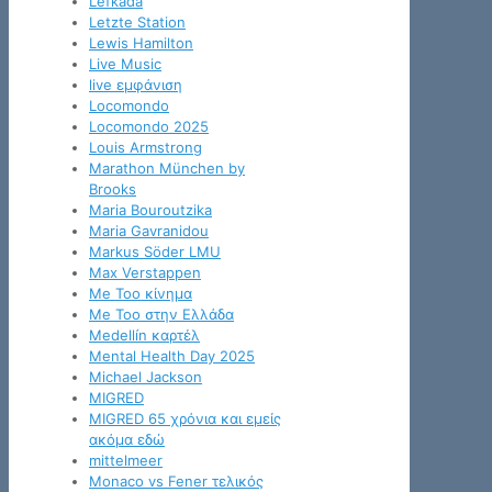
Lefkada
Letzte Station
Lewis Hamilton
Live Music
live εμφάνιση
Locomondo
Locomondo 2025
Louis Armstrong
Marathon München by
Brooks
Maria Bouroutzika
Maria Gavranidou
Markus Söder LMU
Max Verstappen
Me Too κίνημα
Me Too στην Ελλάδα
Medellín καρτέλ
Mental Health Day 2025
Michael Jackson
MIGRED
MIGRED 65 χρόνια και εμείς
ακόμα εδώ
mittelmeer
Monaco vs Fener τελικός