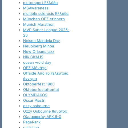
motorsport Ελλάδα
MSAwareness
multiple sclerosis Ελλάδα
München OEZ erinnern
Munich Marathon
MVP Super League 2025-
26
Nelson Mandela Day
Neubiberg Minoa
New Orleans jazz
NIK GKALIS
ocean wold day
OEZ Μόναχο
Offside Από το τελευταίο
άγγιγμα
Oktoberfest 1980
Oktoberfestattentat
OLYMPIAKOS
Oscar Piastri
ozzy osbourne
Ozzy Osbourne θάνατος
Oλυμπιακός-ΑΕΚ 6-0
PageRank
palästina