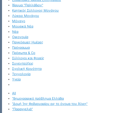
Ίδρυμα "Παλλάδιον"
Κρητικός Σύλλογος Μονάχου
Λύκειο Μονάχου
Μόναχο
Μουσικά Νέα
Νέα
Οικονομία
Παγκόσμιες Ημέρες
Πρόγραμμα
Πρόσωπα & Co
Σύλλογοι και Φορείς
Συνεντεύξεις
Σχολική Κοινότητα
Τεχνολογία
Υγεία
All
"δημογραφικό πρόβλημα Ελλάδα
"Δομή 1ης Φεβρουαρίου εις το όνομα του Άλκη"
"Παραγγελιά"