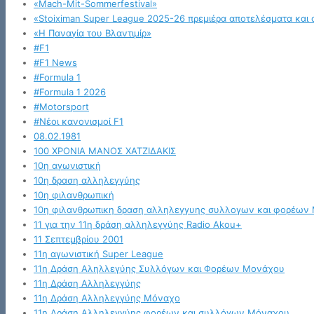
«Mach-Mit-Sommerfestival»
«Stoiximan Super League 2025-26 πρεμιέρα αποτελέσματα και 
«Η Παναγία του Βλαντιμίρ»
#F1
#F1 News
#Formula 1
#Formula 1 2026
#Motorsport
#Νέοι κανονισμοί F1
08.02.1981
100 ΧΡΟΝΙΑ ΜΑΝΟΣ ΧΑΤΖΙΔΑΚΙΣ
10η αγωνιστική
10η δραση αλληλεγγύης
10η φιλανθρωπική
10η φιλανθρωπικη δραση αλληλεγγυης συλλογων και φορέων
11 για την 11η δράση αλληλεγγύης Radio Akou+
11 Σεπτεμβρίου 2001
11η αγωνιστική Super League
11η Δράση Αληλλεγύης Συλλόγων και Φορέων Μονάχου
11η Δράση Αλληλεγγύης
11η Δράση Αλληλεγγύης Μόναχο
11η Δράση Αλληλεγγύης φορέων και συλλόγων Μόναχου