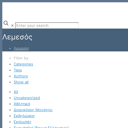
✕
Λεμεσός
Λεμεσός
Filter by
Categories
Tags
Authors
Show all
All
Uncategorized
Αθλητικά
Δορυφόρος Μονάχου
Εκδηλώσεις
Εκπομπές
Ευρωπαϊκό Ίδρυμα Ελληνισμού