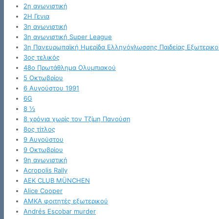
2η αγωνιστική
2Η Γενια
3η αγωνιστική
3η αγωνιστική Super League
3η Πανευρωπαϊκή Ημερίδα Ελληνόγλωσσης Παιδείας Εξωτερικο
3ος τελικός
48ο Πρωτάθλημα Ολυμπιακού
5 Οκτωβρίου
6 Αυγούστου 1991
6G
8 ½
8 χρόνια χωρίς τον Τζίμη Πανούση
8ος τίτλος
9 Αυγούστου
9 Οκτωβρίου
9η αγωνιστική
Acropolis Rally
AEK CLUB MÜNCHEN
Alice Cooper
AMKA φοιτητές εξωτερικού
Andrés Escobar murder