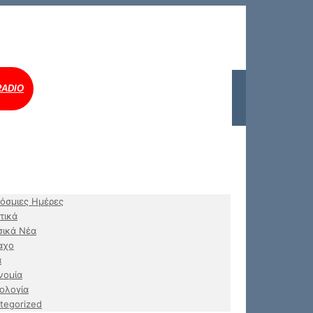
RADIO
όσμιες Ημέρες
τικά
ικά Νέα
αχο
α
νομία
ολογία
tegorized