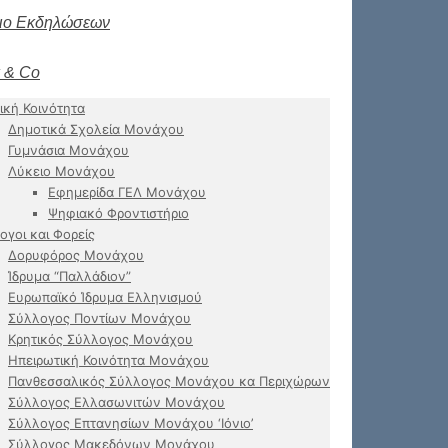
ιο Εκδηλώσεων
 & Co
ική Κοινότητα
Δημοτικά Σχολεία Μονάχου
Γυμνάσια Μονάχου
Λύκειο Μονάχου
Εφημερίδα ΓΕΛ Μονάχου
Ψηφιακό Φροντιστήριο
ογοι και Φορείς
Δορυφόρος Μονάχου
Ίδρυμα “Παλλάδιον”
Ευρωπαϊκό Ίδρυμα Ελληνισμού
Σύλλογος Ποντίων Μονάχου
Κρητικός Σύλλογος Μονάχου
Ηπειρωτική Κοινότητα Μονάχου
Πανθεσσαλικός Σύλλογος Μονάχου κα Περιχώρων
Σύλλογος Ελλασωνιτών Μονάχου
Σύλλογος Επτανησίων Μονάχου ‘Ιόνιο’
Σύλλογος Μακεδόνων Μονάχου