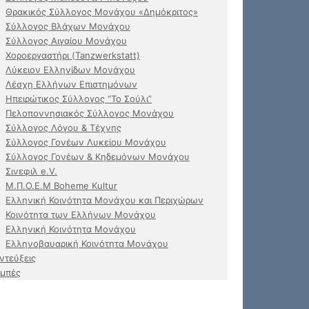
Θρακικός Σύλλογος Μονάχου «Δημόκριτος»
Σύλλογος Βλάχων Μονάχου
Σύλλογος Αιγαίου Μονάχου
Χοροεργαστήρι (Tanzwerkstatt)
Λύκειον Ελληνίδων Μονάχου
Λέσχη Ελλήνων Επιστημόνων
Ηπειρώτικος Σύλλογος “Το Σούλι”
Πελοποννησιακός Σύλλογος Μονάχου
Σύλλογος Λόγου & Τέχνης
Σύλλογος Γονέων Λυκείου Μονάχου
Σύλλογος Γονέων & Κηδεμόνων Μονάχου
Σινεφιλ e.V.
Μ.Π.Ο.Ε.Μ Boheme Kultur
Ελληνική Κοινότητα Μονάχου και Περιχώρων
Κοινότητα των Ελλήνων Μονάχου
Ελληνική Κοινότητα Μονάχου
Ελληνοβαυαρική Κοινότητα Μονάχου
ντεύξεις
μπές