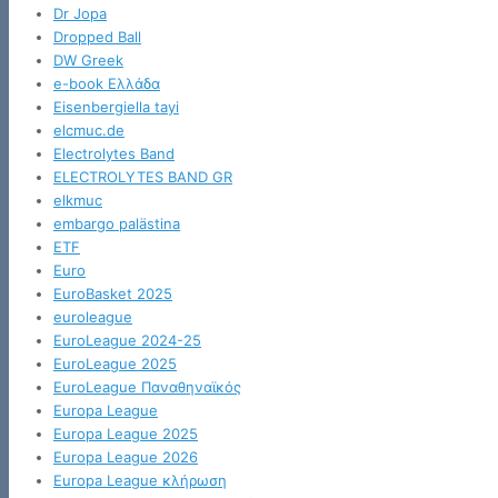
Dr Jopa
Dropped Ball
DW Greek
e-book Ελλάδα
Eisenbergiella tayi
elcmuc.de
Electrolytes Band
ELECTROLYTES BAND GR
elkmuc
embargo palästina
ETF
Euro
EuroBasket 2025
euroleague
EuroLeague 2024-25
EuroLeague 2025
EuroLeague Παναθηναϊκός
Europa League
Europa League 2025
Europa League 2026
Europa League κλήρωση