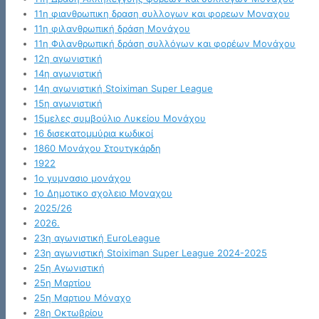
11η φιανθρωπικη δραση συλλογων και φορεων Μοναχου
11η φιλανθρωπική δράση Μονάχου
11η Φιλανθρωπική δράση συλλόγων και φορέων Μονάχου
12η αγωνιστική
14η αγωνιστική
14η αγωνιστική Stoiximan Super League
15η αγωνιστική
15μελες συμβούλιο Λυκείου Μονάχου
16 δισεκατομμύρια κωδικοί
1860 Μονάχου Στουτγκάρδη
1922
1ο γυμνασιο μονάχου
1ο Δημοτικο σχολειο Μοναχου
2025/26
2026.
23η αγωνιστική EuroLeague
23η αγωνιστική Stoiximan Super League 2024-2025
25η Αγωνιστική
25η Μαρτίου
25η Μαρτιου Μόναχο
28η Οκτωβρίου