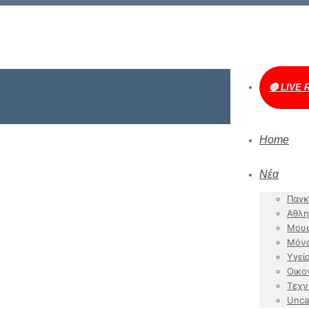
🔴 LIVE 
Home
Νέα
Παγκ
Αθλη
Μουσ
Μόν
Υγεί
Οικο
Τεχν
Unca