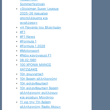
Sommerfestival»
«Stoiximan Super League
2025-26 πρεμιέρα
αποτελέσματα και
αναλύσεις»
«Η Παναγία του Βλαντιμίρ»
#F1
#F1 News
#Formula 1
#Formula 1 2026
#Motorsport
#Νέοι κανονισμοί F1
08.02.1981
100 ΧΡΟΝΙΑ ΜΑΝΟΣ
ΧΑΤΖΙΔΑΚΙΣ
10η αγωνιστική
10η δραση αλληλεγγύης
10η φιλανθρωπική
10η φιλανθρωπικη δραση
αλληλεγγυης συλλογων
και φορέων Μονάχου
11 για την 11η δράση
αλληλεγγύης Radio Akou+