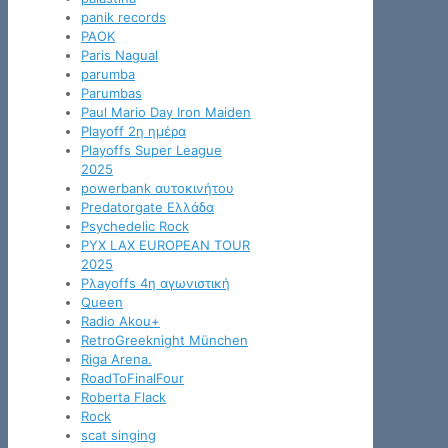
panik records
PAOK
Paris Nagual
parumba
Parumbas
Paul Mario Day Iron Maiden
Playoff 2η ημέρα
Playoffs Super League
2025
powerbank αυτοκινήτου
Predatorgate Ελλάδα
Psychedelic Rock
PYX LAX EUROPEAN TOUR
2025
Pλayoffs 4η αγωνιστική
Queen
Radio Akou+
RetroGreeknight München
Riga Arena.
RoadToFinalFour
Roberta Flack
Rock
scat singing