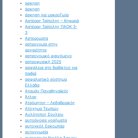
ασκηση
άσκηση
άσκηση για μακροζωία
Αστέρας Τρίπολης – Κηφισιά
Αστέρας Τρίπολης ΠΑΟΚ 3-
3
Αστεροματα
αστρονομία στην
αρχαιότητα
αστρονομικό φαινόμενο
αστροφυσική 2025
ασφάλεια στο διαδίκτυο για
παιδιά
ασφαλιστικό σύστημα
Ελλάδα
Αταμάν Παναθηναϊκός
Άτλας
Ατρόμητος – Λεβαδειακός
Ατύχημα Τεμπών
Αυλότοπος Σουλίου
αυτοάνοσα νοσήματα
αυτογκόλ Εσκομπάρ
αυτογνωσία
αυτοκτονία Νικόλα Άσιμου