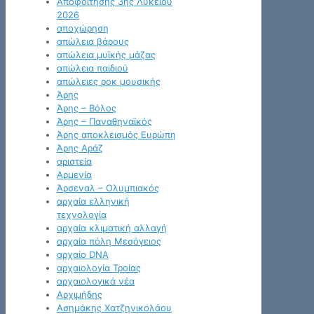
Αποφοίτησης 3ης Λυκείου
2026
αποχώρηση
απώλεια βάρους
απώλεια μυϊκής μάζας
απώλεια παιδιού
απώλειες ροκ μουσικής
Άρης
Άρης – Βόλος
Άρης – Παναθηναϊκός
Άρης αποκλεισμός Ευρώπη
Άρης Αράζ
αριστεία
Αρμενία
Άρσεναλ – Ολυμπιακός
αρχαία ελληνική
τεχνολογία
αρχαία κλιματική αλλαγή
αρχαία πόλη Μεσόγειος
αρχαίο DNA
αρχαιολογία Τροίας
αρχαιολογικά νέα
Αρχιμήδης
Ασημάκης Χατζηνικολάου