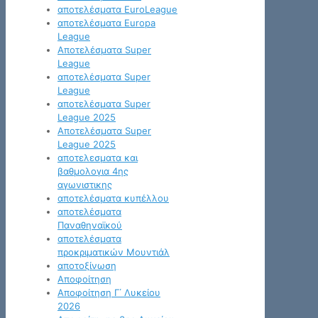
αποτελέσματα EuroLeague
αποτελέσματα Europa
League
Αποτελέσματα Super
League
αποτελέσματα Super
League
αποτελέσματα Super
League 2025
Αποτελέσματα Super
League 2025
αποτελεσματα και
βαθμολογια 4ης
αγωνιστικης
αποτελέσματα κυπέλλου
αποτελέσματα
Παναθηναϊκού
αποτελέσματα
προκριματικών Μουντιάλ
αποτοξίνωση
Αποφοίτηση
Αποφοίτηση Γ΄ Λυκείου
2026