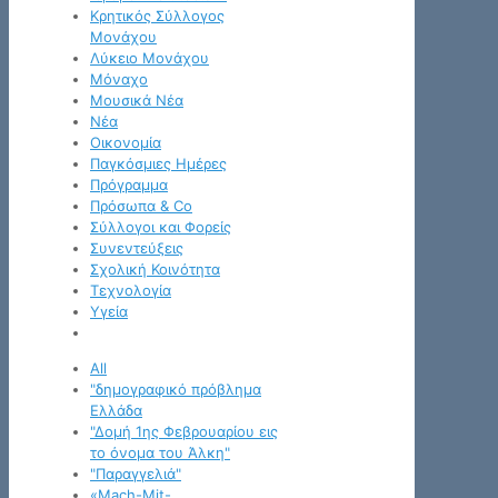
Κρητικός Σύλλογος
Μονάχου
Λύκειο Μονάχου
Μόναχο
Μουσικά Νέα
Νέα
Οικονομία
Παγκόσμιες Ημέρες
Πρόγραμμα
Πρόσωπα & Co
Σύλλογοι και Φορείς
Συνεντεύξεις
Σχολική Κοινότητα
Τεχνολογία
Υγεία
All
"δημογραφικό πρόβλημα
Ελλάδα
"Δομή 1ης Φεβρουαρίου εις
το όνομα του Άλκη"
"Παραγγελιά"
«Mach-Mit-