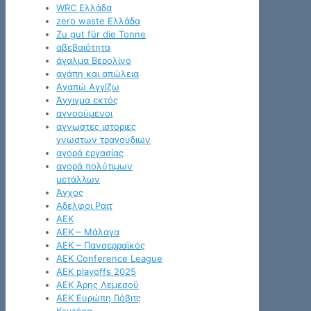
WRC Ελλάδα
zero waste Ελλάδα
Zu gut für die Tonne
αβεβαιότητα
άγαλμα Βερολίνο
αγάπη και απώλεια
Αγαπώ Αγγίζω
Άγγιγμα εκτός
αγνοούμενοι
αγνωστες ιστοριες
γνωστων τραγουδιων
αγορά εργασίας
αγορά πολύτιμων
μετάλλων
Άγχος
Αδελφοι Ραιτ
ΑΕΚ
ΑΕΚ – Μάλαγα
ΑΕΚ – Πανσερραϊκός
ΑΕΚ Conference League
ΑΕΚ playoffs 2025
ΑΕΚ Άρης Λεμεσού
ΑΕΚ Ευρώπη Γιόβιτς