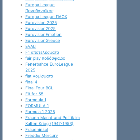
Europa League
Παναθηναϊκός
Europa League ΠΑΟΚ
Eurovision 2025
Eurovision2025
EurovisionEmotion
EurovisionGreece
EVALI
F1 αποτελέσματα
fair play ποδόσφαιρο
Fenerbahce EuroLeague
2025
fiat νομίσματα
final 4
Final Four BCL
Fit for 55
Formoula 1
FORMULA 1
Formula 1 2025
Frauen Macht und Politik im
Kalten Krieg (1947-1953)
Fraueninsel
Freddie Mercury