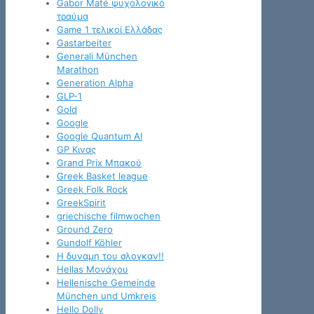
Gabor Maté ψυχολογικό
τραύμα
Game 1 τελικοί Ελλάδας
Gastarbeiter
Generali München
Marathon
Generation Alpha
GLP-1
Gold
Google
Google Quantum AI
GP Κινας
Grand Prix Μπακού
Greek Basket league
Greek Folk Rock
GreekSpirit
griechische filmwochen
Ground Zero
Gundolf Köhler
H δυναμη του σλογκαν!!
Hellas Μονάχου
Hellenische Gemeinde
München und Umkreis
Hello Dolly