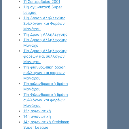
11 Σεπτεμβρίου 2001
11η αγωνιστική Super
League
11η Δράση Αληλλεγύης
Συλλόγων και Φορέων
Μονάχου
11η Δράση Αλληλεγγύης
11η Δράση Αλληλεγγύης
Μόναχο
11η Δράση Αλληλεγγύης
φορέων και συλλόγων
Μόναχου
11η φιανθρωπικη δραση
συλλογων και φορεων
Μοναχου
11η φιλανθρωπική δράση
Μονάχου
11η Φιλανθρωπική δράση
συλλόγων και φορέων
Μονάχου
12η αγωνιστική
14η αγωνιστική
14η αγωνιστική Stoiximan
Super League