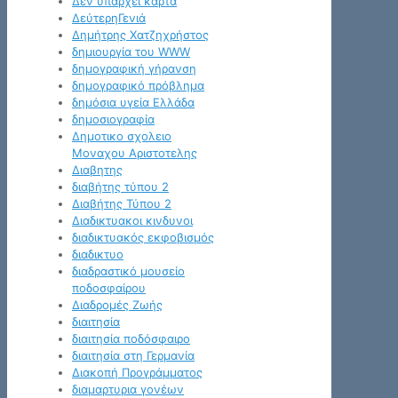
Δεν υπάρχει κάρτα
ΔεύτερηΓενιά
Δημήτρης Χατζηχρήστος
δημιουργία του WWW
δημογραφική γήρανση
δημογραφικό πρόβλημα
δημόσια υγεία Ελλάδα
δημοσιογραφία
Δημοτικο σχολειο
Μοναχου Αριστοτελης
Διαβητης
διαβήτης τύπου 2
Διαβήτης Τύπου 2
Διαδικτυακοι κινδυνοι
διαδικτυακός εκφοβισμός
διαδικτυο
διαδραστικό μουσείο
ποδοσφαίρου
Διαδρομές Ζωής
διαιτησία
διαιτησία ποδόσφαιρο
διαιτησία στη Γερμανία
Διακοπή Προγράμματος
διαμαρτυρια γονέων