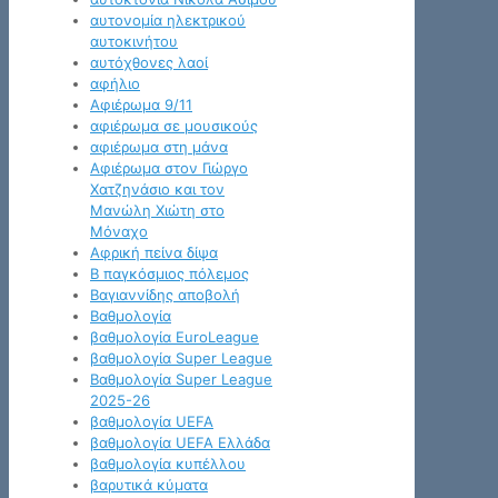
αυτονομία ηλεκτρικού
αυτοκινήτου
αυτόχθονες λαοί
αφήλιο
Αφιέρωμα 9/11
αφιέρωμα σε μουσικούς
αφιέρωμα στη μάνα
Αφιέρωμα στον Γιώργο
Χατζηνάσιο και τον
Μανώλη Χιώτη στο
Μόναχο
Αφρική πείνα δίψα
Β παγκόσμιος πόλεμος
Βαγιαννίδης αποβολή
Βαθμολογία
βαθμολογία EuroLeague
βαθμολογία Super League
Βαθμολογία Super League
2025-26
βαθμολογία UEFA
βαθμολογία UEFA Ελλάδα
βαθμολογία κυπέλλου
βαρυτικά κύματα