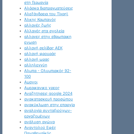
στη Γερμανία
Αλάσκα διαπραγματεύσεις
Αλεξάνδρεια του Τίγρη\
Άλκης Καμπανός
αλλαγές ζωής
Αλλαγές στα σχολεία
αλλαγες στην εθρωπαικη
ενωση
αλλαγή σελίδας ΑΕΚ
αλλαγή φρουράς
αλλαγή ωρας
αλληλεγγύη
Αλμπα - Ολυμπιακός 92-
100
Αμαχοι
Αμερικανικο χρεος
Αναζητησεις google 2024
ανακατασκευή προσώπου
ανακύκλωση στην επαρχία
αναλογία συνταξιούχων-
εργαζομένων
ανάλυση αγώνα
Αναντολού Εφές
Παναθηναϊκός