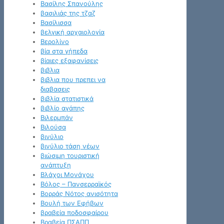
Βασίλης Σπανούλης
βασιλιάς της τζαζ
Βασίλισσα
βελγική αρχαιολογία
Βερολίνο
βία στα γήπεδα
βίαιες εξαφανίσεις
βιβλια
βιβλια που πρεπει να
διαβασεις
βιβλία στατιστικά
βιβλίο αγάπης
Βιλερμπάν
Βιλούσα
βινύλιο
βινύλιο τάση νέων
βιώσιμη τουριστική
ανάπτυξη
Βλάχοι Μονάχου
Βόλος – Πανσερραϊκός
Βορράς Νότος ανισότητα
Βουλή των Εφήβων
βραβεία ποδοσφαίρου
Βραβεία ΠΣΑΠΠ