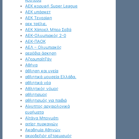
Κουτέσα
ΑΕΚ κορυφή Super League
ΑΕΚ μπάσκετ
ΑΕΚ Τενερίφη
αεκ τσέλιε.
ΑΕΚ Χάποελ Μπερ Σεβά
ΑΕΚ-Ολυμπιακός 2-0
ΑΕΚ-ΠΑΟΚ
ΑΕΛ – Ολυμπιακός
αερόβια άσκηση
Αζερμπαϊτζάν
Αθήνα
άθληση και υγεία
αθλητικά μουσεία Ελλάδα.
αθλητικά νέα
Αθλητικός νόμος
αθλητισμος
αθλητισμός για παιδιά
Αίγυπτος αρχαιολογικά
ευρήματα
Αϊτάνα Μπονμάτι
αιτίες πυρκαγιών
Ακαδημία Αθηνών
ακροδεξιός εξτρεμισμός