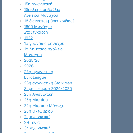
15η αγωνιστική
15μελες συμβούλιο
Λυκείου Μονάχου
16 δισεκατομμύρια κωδικοί
1860 Μονάχου
Στουτγκάρδη
1922
1ο γυμνασιο μονάχου
1ο Δημοτικο σχολειο
Μοναχου
2025/26
2026.
23η αγωνιστική
EuroLeague
23η αγωνιστική Stoiximan
Super League 2024-2025
25η Αγωνιστική
25η Μαρτίου
25η Μαρτιου Μόναχο
28η Οκτωβρίου
2η αγωνιστική
2Η Γενια
3η αγωνιστική