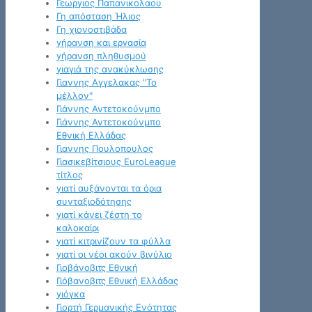
Γεωργιος Παπανικολαου
Γη απόσταση Ήλιος
Γη χιονοστιβάδα
γήρανση και εργασία
γήρανση πληθυσμού
γιαγιά της ανακύκλωσης
Γιαννης Αγγελακας "Το
μέλλον"
Γιάννης Αντετοκούνμπο
Γιάννης Αντετοκούνμπο
Εθνική Ελλάδας
Γιαννης Πουλοπουλος
Γιασικεβίτσιους EuroLeague
τίτλος
γιατί αυξάνονται τα όρια
συνταξιοδότησης
γιατί κάνει ζέστη το
καλοκαίρι
γιατί κιτρινίζουν τα φύλλα
γιατί οι νέοι ακούν βινύλιο
Γιοβάνοβιτς Εθνική
Γιόβανοβιτς Εθνική Ελλάδας
γιόγκα
Γιορτή Γερμανικής Ενότητας