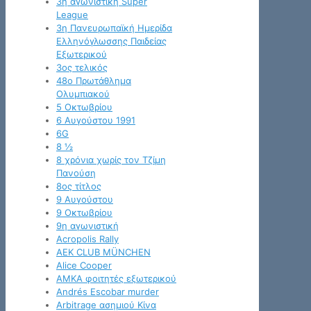
3η αγωνιστική Super
League
3η Πανευρωπαϊκή Ημερίδα
Ελληνόγλωσσης Παιδείας
Εξωτερικού
3ος τελικός
48ο Πρωτάθλημα
Ολυμπιακού
5 Οκτωβρίου
6 Αυγούστου 1991
6G
8 ½
8 χρόνια χωρίς τον Τζίμη
Πανούση
8ος τίτλος
9 Αυγούστου
9 Οκτωβρίου
9η αγωνιστική
Acropolis Rally
AEK CLUB MÜNCHEN
Alice Cooper
AMKA φοιτητές εξωτερικού
Andrés Escobar murder
Arbitrage ασημιού Κίνα