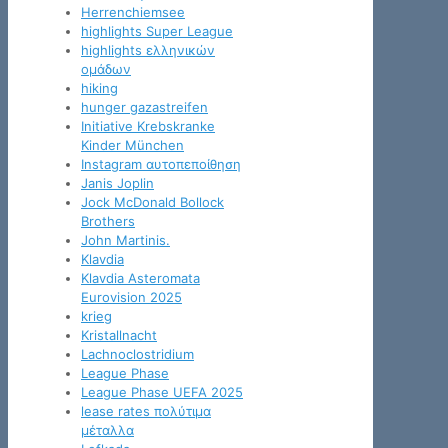
Herrenchiemsee
highlights Super League
highlights ελληνικών
ομάδων
hiking
hunger gazastreifen
Initiative Krebskranke
Kinder München
Instagram αυτοπεποίθηση
Janis Joplin
Jock McDonald Bollock
Brothers
John Martinis.
Klavdia
Klavdia Asteromata
Eurovision 2025
krieg
Kristallnacht
Lachnoclostridium
League Phase
League Phase UEFA 2025
lease rates πολύτιμα
μέταλλα