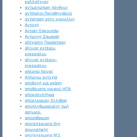
καλλιτέχνες
αντιμετώπιση πένθους
αντίπαλοι Παναθηναϊκού
αντίσταση στην ινσουλίνη
Αντοχή
Αντρές Εσκομπάρ
Αντώνης Σαμαράς
αξέχαστη Παράσταση
άξονας εντέρου
εγκεφάλου
άξονας εντέρου-
εγκεφάλου
απεργία πείνας
Απλώνω ευτυχία
αποδοχή και αγάπη
αποθέματα χρυσού ΗΠΑ
αποκαλυπτήρια
αποκλεισμός Ελλάδας
αποπληθωρισμένη τιμή
ασημιού.
αποσάθρωση
αποτελέσματα 6ης
αγωνιστικής
αποτελέσματα BCL