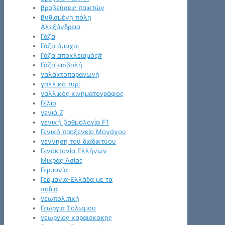
βραβεύσεις παικτών
βυθισμένη πόλη
Αλεξάνδρεια
Γάζα
Γάζα άμαχοι
Γάζα αποκλεισμός#
Γάζα εισβολή
γαλακτοπαραγωγή
γαλλικό τυρί
γαλλικός κινηματογράφος
Γέλιο
γενιά Z
γενική βαθμολογία F1
Γενικό προξενείο Μονάχου
γέννηση του διαδικτύου
Γενοκτονία Ελλήνων
Μικράς Ασίας
Γερμανία
Γερμανία-Ελλάδα με τα
πόδια
γεωπολιτική
Γεωργια Σολωμου
γεωργιος καραισκακης