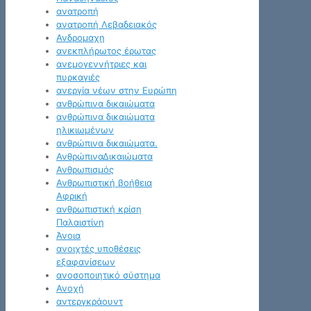
ανατροπή
ανατροπή Λεβαδειακός
Ανδρομαχη
ανεκπλήρωτος έρωτας
ανεμογεννήτριες και
πυρκαγιές
ανεργία νέων στην Ευρώπη
ανθρώπινα δικαιώματα
ανθρώπινα δικαιώματα
ηλικιωμένων
ανθρώπινα δικαιώματα.
ΑνθρώπιναΔικαιώματα
Ανθρωπισμός
Ανθρωπιστική βοήθεια
Αφρική
ανθρωπιστική κρίση
Παλαιστίνη
Άνοια
ανοιχτές υποθέσεις
εξαφανίσεων
ανοσοποιητικό σύστημα
Ανοχή
αντεργκράουντ