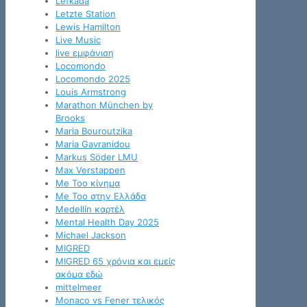
Lefkada
Letzte Station
Lewis Hamilton
Live Music
live εμφάνιση
Locomondo
Locomondo 2025
Louis Armstrong
Marathon München by
Brooks
Maria Bouroutzika
Maria Gavranidou
Markus Söder LMU
Max Verstappen
Me Too κίνημα
Me Too στην Ελλάδα
Medellín καρτέλ
Mental Health Day 2025
Michael Jackson
MIGRED
MIGRED 65 χρόνια και εμείς
ακόμα εδώ
mittelmeer
Monaco vs Fener τελικός