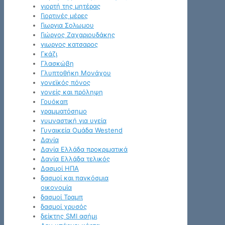
γιορτή της μητέρας
Γιορτινές μέρες
Γιωργια Σολωμου
Γιώργος Ζαχαριουδάκης
γιωργος κατσαρος
Γκάζι
Γλασκώβη
Γλυπτοθήκη Μονάχου
γονεϊκός πόνος
γονείς και πρόληψη
Γουόκαπ
γραμματόσημο
γυμναστική για υγεία
Γυναικεία Ομάδα Westend
Δανία
Δανία Ελλάδα προκριματικά
Δανία Ελλάδα τελικός
Δασμοί ΗΠΑ
δασμοί και παγκόσμια
οικονομία
δασμοί Τραμπ
δασμοί χρυσός
δείκτης SMI ασήμι