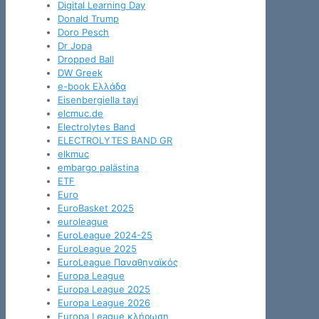
Digital Learning Day
Donald Trump
Doro Pesch
Dr Jopa
Dropped Ball
DW Greek
e-book Ελλάδα
Eisenbergiella tayi
elcmuc.de
Electrolytes Band
ELECTROLYTES BAND GR
elkmuc
embargo palästina
ETF
Euro
EuroBasket 2025
euroleague
EuroLeague 2024-25
EuroLeague 2025
EuroLeague Παναθηναϊκός
Europa League
Europa League 2025
Europa League 2026
Europa League κλήρωση