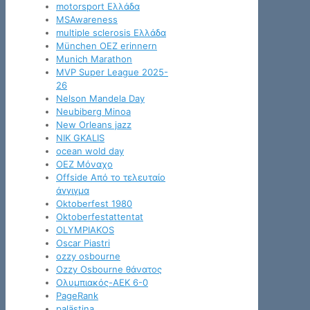
motorsport Ελλάδα
MSAwareness
multiple sclerosis Ελλάδα
München OEZ erinnern
Munich Marathon
MVP Super League 2025-
26
Nelson Mandela Day
Neubiberg Minoa
New Orleans jazz
NIK GKALIS
ocean wold day
OEZ Μόναχο
Offside Από το τελευταίο
άγγιγμα
Oktoberfest 1980
Oktoberfestattentat
OLYMPIAKOS
Oscar Piastri
ozzy osbourne
Ozzy Osbourne θάνατος
Oλυμπιακός-ΑΕΚ 6-0
PageRank
palästina