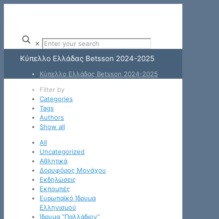
✕
Κύπελλο Ελλάδας Betsson 2024-2025
Κύπελλο Ελλάδας Betsson 2024-2025
Filter by
Categories
Tags
Authors
Show all
All
Uncategorized
Αθλητικά
Δορυφόρος Μονάχου
Εκδηλώσεις
Εκπομπές
Ευρωπαϊκό Ίδρυμα
Ελληνισμού
Ίδρυμα "Παλλάδιον"