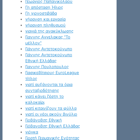
Γεωργιος Παπανικολαου
Γη απόσταση Ήλιος
Γη χιονοστιβάδα
γήρανση και εργασία
γήρανση πληθυσμού
γιαγιά της ανακύκλωσης
Γιαννης Αγγελακας "Το
μέλλον"
Γιάννης Αντετοκούνμπο
Γιάννης Αντετοκούνμπο
Εθνική Ελλάδας
Γιαννης Πουλοπουλος
Γιασικεβίτσιους EuroLeague
τίτλος
γιατί αυξάνονται τα όρια
συνταξιοδότησης
γιατί κάνει ζέστη το
καλοκαίρι
γιατί κιτρινίζουν τα φύλλα
γιατί οι νέοι ακούν βινύλιο
Γιοβάνοβιτς Εθνική
Γιόβανοβιτς Εθνική Ελλάδας
γιόγκα
Γιορτή Γερμανικής Ενότητας