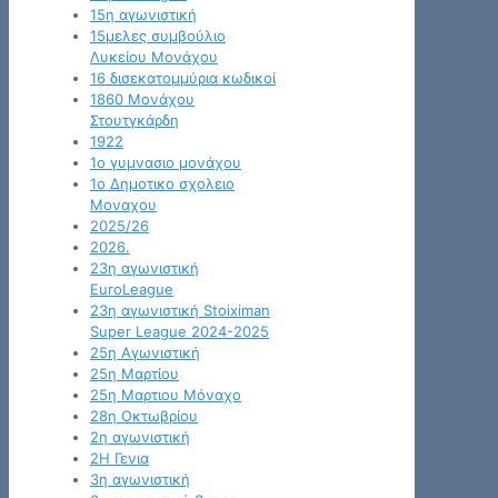
15η αγωνιστική
15μελες συμβούλιο
Λυκείου Μονάχου
16 δισεκατομμύρια κωδικοί
1860 Μονάχου
Στουτγκάρδη
1922
1ο γυμνασιο μονάχου
1ο Δημοτικο σχολειο
Μοναχου
2025/26
2026.
23η αγωνιστική
EuroLeague
23η αγωνιστική Stoiximan
Super League 2024-2025
25η Αγωνιστική
25η Μαρτίου
25η Μαρτιου Μόναχο
28η Οκτωβρίου
2η αγωνιστική
2Η Γενια
3η αγωνιστική