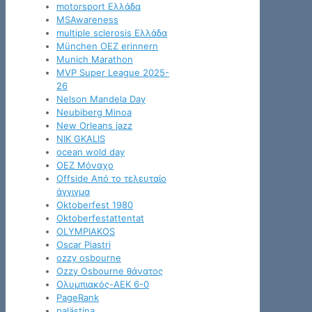
motorsport Ελλάδα
MSAwareness
multiple sclerosis Ελλάδα
München OEZ erinnern
Munich Marathon
MVP Super League 2025-
26
Nelson Mandela Day
Neubiberg Minoa
New Orleans jazz
NIK GKALIS
ocean wold day
OEZ Μόναχο
Offside Από το τελευταίο
άγγιγμα
Oktoberfest 1980
Oktoberfestattentat
OLYMPIAKOS
Oscar Piastri
ozzy osbourne
Ozzy Osbourne θάνατος
Oλυμπιακός-ΑΕΚ 6-0
PageRank
palästina