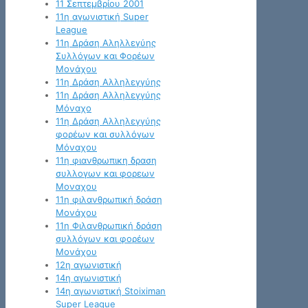
11 Σεπτεμβρίου 2001
11η αγωνιστική Super
League
11η Δράση Αληλλεγύης
Συλλόγων και Φορέων
Μονάχου
11η Δράση Αλληλεγγύης
11η Δράση Αλληλεγγύης
Μόναχο
11η Δράση Αλληλεγγύης
φορέων και συλλόγων
Μόναχου
11η φιανθρωπικη δραση
συλλογων και φορεων
Μοναχου
11η φιλανθρωπική δράση
Μονάχου
11η Φιλανθρωπική δράση
συλλόγων και φορέων
Μονάχου
12η αγωνιστική
14η αγωνιστική
14η αγωνιστική Stoiximan
Super League