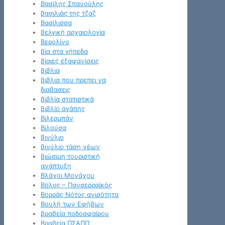
Βασίλης Σπανούλης
βασιλιάς της τζαζ
Βασίλισσα
βελγική αρχαιολογία
Βερολίνο
βία στα γήπεδα
βίαιες εξαφανίσεις
βιβλια
βιβλια που πρεπει να
διαβασεις
βιβλία στατιστικά
βιβλίο αγάπης
Βιλερμπάν
Βιλούσα
βινύλιο
βινύλιο τάση νέων
βιώσιμη τουριστική
ανάπτυξη
Βλάχοι Μονάχου
Βόλος – Πανσερραϊκός
Βορράς Νότος ανισότητα
Βουλή των Εφήβων
βραβεία ποδοσφαίρου
Βραβεία ΠΣΑΠΠ