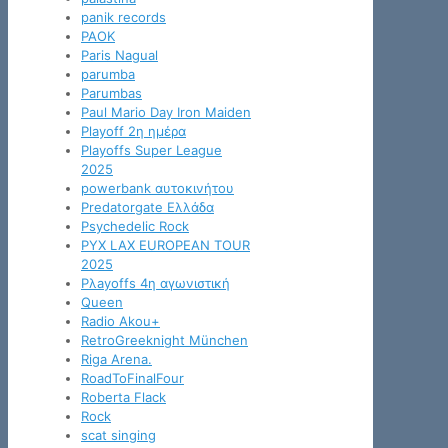
panik records
PAOK
Paris Nagual
parumba
Parumbas
Paul Mario Day Iron Maiden
Playoff 2η ημέρα
Playoffs Super League
2025
powerbank αυτοκινήτου
Predatorgate Ελλάδα
Psychedelic Rock
PYX LAX EUROPEAN TOUR
2025
Pλayoffs 4η αγωνιστική
Queen
Radio Akou+
RetroGreeknight München
Riga Arena.
RoadToFinalFour
Roberta Flack
Rock
scat singing