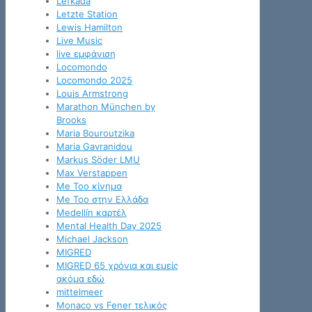
Lefkada
Letzte Station
Lewis Hamilton
Live Music
live εμφάνιση
Locomondo
Locomondo 2025
Louis Armstrong
Marathon München by
Brooks
Maria Bouroutzika
Maria Gavranidou
Markus Söder LMU
Max Verstappen
Me Too κίνημα
Me Too στην Ελλάδα
Medellín καρτέλ
Mental Health Day 2025
Michael Jackson
MIGRED
MIGRED 65 χρόνια και εμείς
ακόμα εδώ
mittelmeer
Monaco vs Fener τελικός