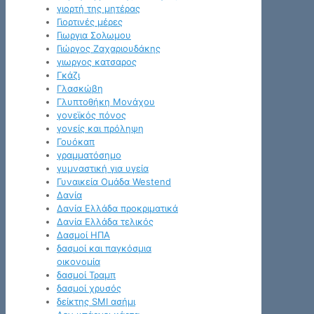
γιορτή της μητέρας
Γιορτινές μέρες
Γιωργια Σολωμου
Γιώργος Ζαχαριουδάκης
γιωργος κατσαρος
Γκάζι
Γλασκώβη
Γλυπτοθήκη Μονάχου
γονεϊκός πόνος
γονείς και πρόληψη
Γουόκαπ
γραμματόσημο
γυμναστική για υγεία
Γυναικεία Ομάδα Westend
Δανία
Δανία Ελλάδα προκριματικά
Δανία Ελλάδα τελικός
Δασμοί ΗΠΑ
δασμοί και παγκόσμια
οικονομία
δασμοί Τραμπ
δασμοί χρυσός
δείκτης SMI ασήμι