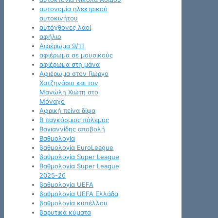
αυτονομία ηλεκτρικού
αυτοκινήτου
αυτόχθονες λαοί
αφήλιο
Αφιέρωμα 9/11
αφιέρωμα σε μουσικούς
αφιέρωμα στη μάνα
Αφιέρωμα στον Γιώργο
Χατζηνάσιο και τον
Μανώλη Χιώτη στο
Μόναχο
Αφρική πείνα δίψα
Β παγκόσμιος πόλεμος
Βαγιαννίδης αποβολή
Βαθμολογία
βαθμολογία EuroLeague
βαθμολογία Super League
Βαθμολογία Super League
2025-26
βαθμολογία UEFA
βαθμολογία UEFA Ελλάδα
βαθμολογία κυπέλλου
βαρυτικά κύματα