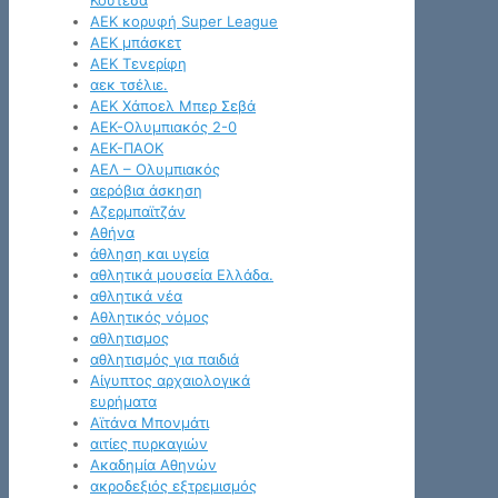
Κουτέσα
ΑΕΚ κορυφή Super League
ΑΕΚ μπάσκετ
ΑΕΚ Τενερίφη
αεκ τσέλιε.
ΑΕΚ Χάποελ Μπερ Σεβά
ΑΕΚ-Ολυμπιακός 2-0
ΑΕΚ-ΠΑΟΚ
ΑΕΛ – Ολυμπιακός
αερόβια άσκηση
Αζερμπαϊτζάν
Αθήνα
άθληση και υγεία
αθλητικά μουσεία Ελλάδα.
αθλητικά νέα
Αθλητικός νόμος
αθλητισμος
αθλητισμός για παιδιά
Αίγυπτος αρχαιολογικά
ευρήματα
Αϊτάνα Μπονμάτι
αιτίες πυρκαγιών
Ακαδημία Αθηνών
ακροδεξιός εξτρεμισμός