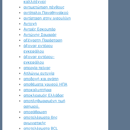
καλλιτέχνες
αντιμετώπιση πένθους
αντίπαλοι Παναθηναϊκού
αντίσταση στην ινσουλίνη
Αντοχή
Αντρές Εσκομπάρ
Αντώνης Σαμαράς
αξέχαστη Παράσταση
άξονας εντέρου
εγκεφάλου
άξονας εντέρου-
εγκεφάλου
απεργία πείνας
Απλώνω ευτυχία
αποδοχή και αγάπη
αποθέματα χρυσού ΗΠΑ
αποκαλυπτήρια
αποκλεισμός Ελλάδας
αποπληθωρισμένη τιμή
ασημιού.
αποσάθρωση
αποτελέσματα 6ης
αγωνιστικής
αποτελέσματα BCL