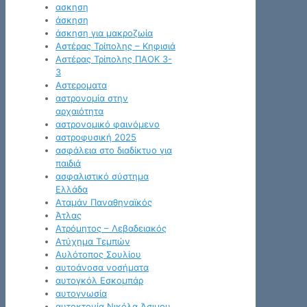
ασκηση
άσκηση
άσκηση για μακροζωία
Αστέρας Τρίπολης – Κηφισιά
Αστέρας Τρίπολης ΠΑΟΚ 3-
3
Αστεροματα
αστρονομία στην
αρχαιότητα
αστρονομικό φαινόμενο
αστροφυσική 2025
ασφάλεια στο διαδίκτυο για
παιδιά
ασφαλιστικό σύστημα
Ελλάδα
Αταμάν Παναθηναϊκός
Άτλας
Ατρόμητος – Λεβαδειακός
Ατύχημα Τεμπών
Αυλότοπος Σουλίου
αυτοάνοσα νοσήματα
αυτογκόλ Εσκομπάρ
αυτογνωσία
αυτοκτονία Νικόλα Άσιμου