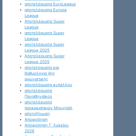
αποτελέσματα EuroLeague
αποτελέσματα Europa
League
Αποτελέσματα Super
League
αποτελέσματα Super
League
αποτελέσματα Super
League 2025
Αποτελέσματα Super
League 2025
αποτελεσματα και
βαθμολογια 4ης
αγωνιστικης
αποτελέσματα κυπέλλου
αποτελέσματα
Παναθηναϊκού
αποτελέσματα
προκριματικών Μουντιάλ
αποτοξίνωση
Αποφοίτηση
Αποφοίτηση Γ΄ Λυκείου
2026