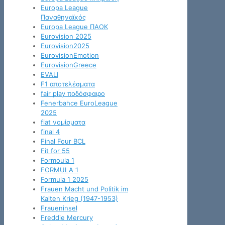
Europa League
Παναθηναϊκός
Europa League ΠΑΟΚ
Eurovision 2025
Eurovision2025
EurovisionEmotion
EurovisionGreece
EVALI
F1 αποτελέσματα
fair play ποδόσφαιρο
Fenerbahce EuroLeague
2025
fiat νομίσματα
final 4
Final Four BCL
Fit for 55
Formoula 1
FORMULA 1
Formula 1 2025
Frauen Macht und Politik im
Kalten Krieg (1947-1953)
Fraueninsel
Freddie Mercury