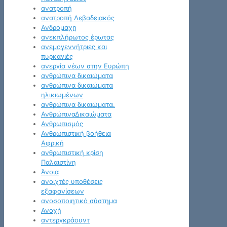
ανατροπή
ανατροπή Λεβαδειακός
Ανδρομαχη
ανεκπλήρωτος έρωτας
ανεμογεννήτριες και
πυρκαγιές
ανεργία νέων στην Ευρώπη
ανθρώπινα δικαιώματα
ανθρώπινα δικαιώματα
ηλικιωμένων
ανθρώπινα δικαιώματα.
ΑνθρώπιναΔικαιώματα
Ανθρωπισμός
Ανθρωπιστική βοήθεια
Αφρική
ανθρωπιστική κρίση
Παλαιστίνη
Άνοια
ανοιχτές υποθέσεις
εξαφανίσεων
ανοσοποιητικό σύστημα
Ανοχή
αντεργκράουντ