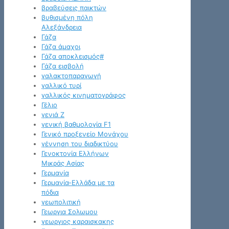
βραβεύσεις παικτών
βυθισμένη πόλη
Αλεξάνδρεια
Γάζα
Γάζα άμαχοι
Γάζα αποκλεισμός#
Γάζα εισβολή
γαλακτοπαραγωγή
γαλλικό τυρί
γαλλικός κινηματογράφος
Γέλιο
γενιά Z
γενική βαθμολογία F1
Γενικό προξενείο Μονάχου
γέννηση του διαδικτύου
Γενοκτονία Ελλήνων
Μικράς Ασίας
Γερμανία
Γερμανία-Ελλάδα με τα
πόδια
γεωπολιτική
Γεωργια Σολωμου
γεωργιος καραισκακης