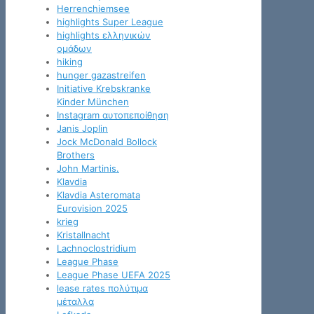
Herrenchiemsee
highlights Super League
highlights ελληνικών
ομάδων
hiking
hunger gazastreifen
Initiative Krebskranke
Kinder München
Instagram αυτοπεποίθηση
Janis Joplin
Jock McDonald Bollock
Brothers
John Martinis.
Klavdia
Klavdia Asteromata
Eurovision 2025
krieg
Kristallnacht
Lachnoclostridium
League Phase
League Phase UEFA 2025
lease rates πολύτιμα
μέταλλα