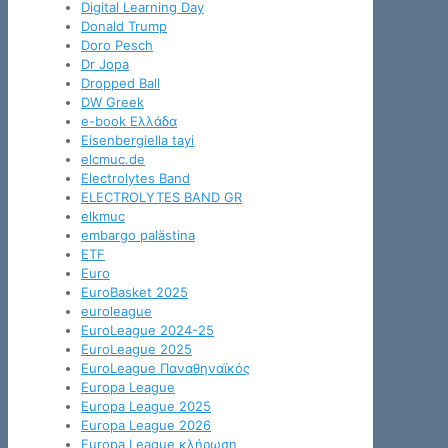
Digital Learning Day
Donald Trump
Doro Pesch
Dr Jopa
Dropped Ball
DW Greek
e-book Ελλάδα
Eisenbergiella tayi
elcmuc.de
Electrolytes Band
ELECTROLYTES BAND GR
elkmuc
embargo palästina
ETF
Euro
EuroBasket 2025
euroleague
EuroLeague 2024-25
EuroLeague 2025
EuroLeague Παναθηναϊκός
Europa League
Europa League 2025
Europa League 2026
Europa League κλήρωση