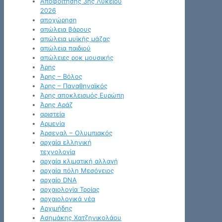
Αποφοίτησης 3ης Λυκείου
2026
αποχώρηση
απώλεια βάρους
απώλεια μυϊκής μάζας
απώλεια παιδιού
απώλειες ροκ μουσικής
Άρης
Άρης – Βόλος
Άρης – Παναθηναϊκός
Άρης αποκλεισμός Ευρώπη
Άρης Αράζ
αριστεία
Αρμενία
Άρσεναλ – Ολυμπιακός
αρχαία ελληνική
τεχνολογία
αρχαία κλιματική αλλαγή
αρχαία πόλη Μεσόγειος
αρχαίο DNA
αρχαιολογία Τροίας
αρχαιολογικά νέα
Αρχιμήδης
Ασημάκης Χατζηνικολάου