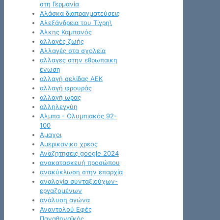
στη Γερμανία
Αλάσκα διαπραγματεύσεις
Αλεξάνδρεια του Τίγρη\
Άλκης Καμπανός
αλλαγές ζωής
Αλλαγές στα σχολεία
αλλαγες στην εθρωπαικη
ενωση
αλλαγή σελίδας ΑΕΚ
αλλαγή φρουράς
αλλαγή ωρας
αλληλεγγύη
Αλμπα - Ολυμπιακός 92-
100
Αμαχοι
Αμερικανικο χρεος
Αναζητησεις google 2024
ανακατασκευή προσώπου
ανακύκλωση στην επαρχία
αναλογία συνταξιούχων-
εργαζομένων
ανάλυση αγώνα
Αναντολού Εφές
Παναθηναϊκός