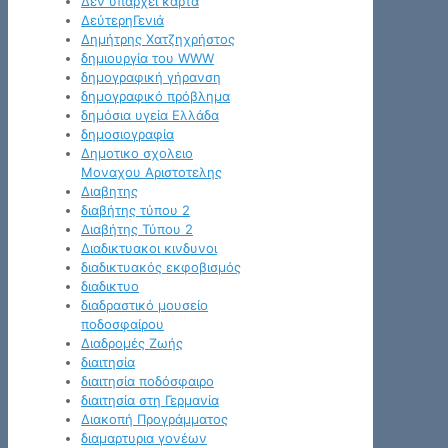
Δεν υπάρχει κάρτα
ΔεύτερηΓενιά
Δημήτρης Χατζηχρήστος
δημιουργία του WWW
δημογραφική γήρανση
δημογραφικό πρόβλημα
δημόσια υγεία Ελλάδα
δημοσιογραφία
Δημοτικο σχολειο
Μοναχου Αριστοτελης
Διαβητης
διαβήτης τύπου 2
Διαβήτης Τύπου 2
Διαδικτυακοι κινδυνοι
διαδικτυακός εκφοβισμός
διαδικτυο
διαδραστικό μουσείο
ποδοσφαίρου
Διαδρομές Ζωής
διαιτησία
διαιτησία ποδόσφαιρο
διαιτησία στη Γερμανία
Διακοπή Προγράμματος
διαμαρτυρια γονέων