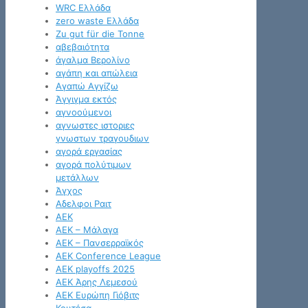
WRC Ελλάδα
zero waste Ελλάδα
Zu gut für die Tonne
αβεβαιότητα
άγαλμα Βερολίνο
αγάπη και απώλεια
Αγαπώ Αγγίζω
Άγγιγμα εκτός
αγνοούμενοι
αγνωστες ιστοριες
γνωστων τραγουδιων
αγορά εργασίας
αγορά πολύτιμων
μετάλλων
Άγχος
Αδελφοι Ραιτ
ΑΕΚ
ΑΕΚ – Μάλαγα
ΑΕΚ – Πανσερραϊκός
ΑΕΚ Conference League
ΑΕΚ playoffs 2025
ΑΕΚ Άρης Λεμεσού
ΑΕΚ Ευρώπη Γιόβιτς