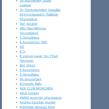
3η αγωνιστική Super
League
3η Πανευρωπαϊκή Ημερίδα
Ελληνόγλωσσης Παιδείας
Εξωτερικού
3ος τελικός
48ο Πρωτάθλημα
Ολυμπιακού
5 Οκτωβρίου
6 Αυγούστου 1991
6G
8 ½
8 χρόνια χωρίς τον Τζίμη
Πανούση
8ος τίτλος
9 Αυγούστου
9 Οκτωβρίου
9η αγωνιστική
Acropolis Rally
AEK CLUB MÜNCHEN
Alice Cooper
AMKA φοιτητές εξωτερικού
Andrés Escobar murder
Arbitrage ασημιού Κίνα