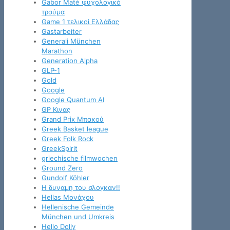
Gabor Maté ψυχολογικό
τραύμα
Game 1 τελικοί Ελλάδας
Gastarbeiter
Generali München
Marathon
Generation Alpha
GLP-1
Gold
Google
Google Quantum AI
GP Κινας
Grand Prix Μπακού
Greek Basket league
Greek Folk Rock
GreekSpirit
griechische filmwochen
Ground Zero
Gundolf Köhler
H δυναμη του σλογκαν!!
Hellas Μονάχου
Hellenische Gemeinde
München und Umkreis
Hello Dolly