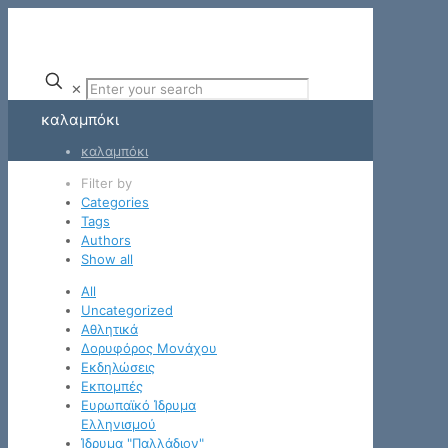
✕
καλαμπόκι
καλαμπόκι
Filter by
Categories
Tags
Authors
Show all
All
Uncategorized
Αθλητικά
Δορυφόρος Μονάχου
Εκδηλώσεις
Εκπομπές
Ευρωπαϊκό Ίδρυμα
Ελληνισμού
Ίδρυμα "Παλλάδιον"