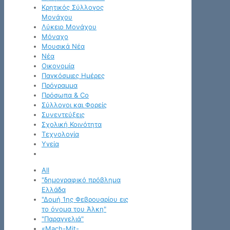
Κρητικός Σύλλογος
Μονάχου
Λύκειο Μονάχου
Μόναχο
Μουσικά Νέα
Νέα
Οικονομία
Παγκόσμιες Ημέρες
Πρόγραμμα
Πρόσωπα & Co
Σύλλογοι και Φορείς
Συνεντεύξεις
Σχολική Κοινότητα
Τεχνολογία
Υγεία
All
"δημογραφικό πρόβλημα
Ελλάδα
"Δομή 1ης Φεβρουαρίου εις
το όνομα του Άλκη"
"Παραγγελιά"
«Mach-Mit-