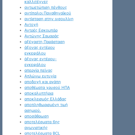
καλλιτέχνες
αντιμετώπιση πένθους
αντίπαλοι Παναθηναϊκού
αντίσταση στην ινσουλίνη
Αντοχή
Αντρές Εσκομπάρ
Αντώνης Σαμαράς
αξέχαστη Παράσταση
άξονας εντέρου
εγκεφάλου
άξονας εντέρου-
εγκεφάλου
απεργία πείνας
Απλώνω ευτυχία
αποδοχή και αγάπη
αποθέματα χρυσού ΗΠΑ
αποκαλυπτήρια
αποκλεισμός Ελλάδας
αποπληθωρισμένη τιμή
ασημιού.
αποσάθρωση
αποτελέσματα 6ης
αγωνιστικής
αποτελέσματα BCL