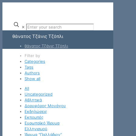
✕
θάνατος Τζάνις Τζόπλι
θάνατος Τζάνις Τζόπλι
Filter by
Categories
Tags
Authors
Show all
All
Uncategorized
Αθλητικά
Δορυφόρος Μονάχου
Εκδηλώσεις
Εκπομπές
Ευρωπαϊκό Ίδρυμα
Ελληνισμού
Ίδρυμα "Παλλάδιον"