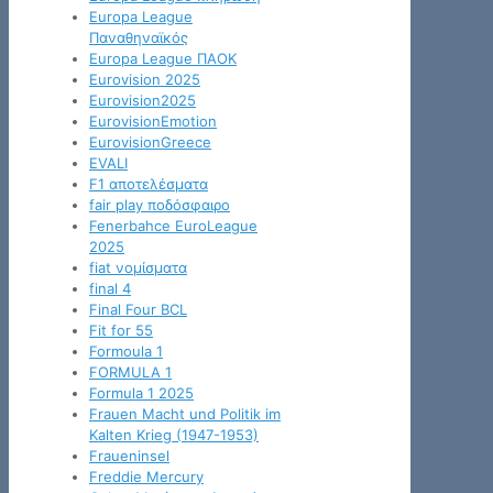
Europa League
Παναθηναϊκός
Europa League ΠΑΟΚ
Eurovision 2025
Eurovision2025
EurovisionEmotion
EurovisionGreece
EVALI
F1 αποτελέσματα
fair play ποδόσφαιρο
Fenerbahce EuroLeague
2025
fiat νομίσματα
final 4
Final Four BCL
Fit for 55
Formoula 1
FORMULA 1
Formula 1 2025
Frauen Macht und Politik im
Kalten Krieg (1947-1953)
Fraueninsel
Freddie Mercury