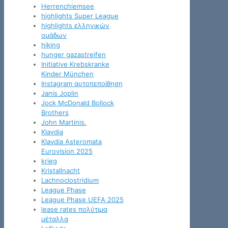
Herrenchiemsee
highlights Super League
highlights ελληνικών
ομάδων
hiking
hunger gazastreifen
Initiative Krebskranke
Kinder München
Instagram αυτοπεποίθηση
Janis Joplin
Jock McDonald Bollock
Brothers
John Martinis.
Klavdia
Klavdia Asteromata
Eurovision 2025
krieg
Kristallnacht
Lachnoclostridium
League Phase
League Phase UEFA 2025
lease rates πολύτιμα
μέταλλα