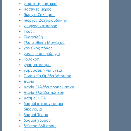
γιορτή της μητέρας
Γιορτινές μέρες
Γιωργια Σολωμου
Γιώργος Ζαχαριουδάκης
γιωργος κατσαρος
Γκάζι
Γλασκώβη
Γλυπτοθήκη Μονάχου
γονεϊκός πόνος
γονείς και πρόληψη
Γουόκαπ
γραμματόσημο
γυμναστική για υγεία
Γυναικεία Ομάδα Westend
Δανία
Δανία Ελλάδα προκριματικά
Δανία Ελλάδα τελικός
Δασμοί ΗΠΑ
δασμοί και παγκόσμια
οικονομία
δασμοί Τραμπ
δασμοί χρυσός
δείκτης SMI ασήμι