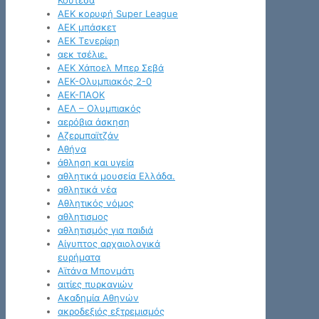
Κουτέσα
ΑΕΚ κορυφή Super League
ΑΕΚ μπάσκετ
ΑΕΚ Τενερίφη
αεκ τσέλιε.
ΑΕΚ Χάποελ Μπερ Σεβά
ΑΕΚ-Ολυμπιακός 2-0
ΑΕΚ-ΠΑΟΚ
ΑΕΛ – Ολυμπιακός
αερόβια άσκηση
Αζερμπαϊτζάν
Αθήνα
άθληση και υγεία
αθλητικά μουσεία Ελλάδα.
αθλητικά νέα
Αθλητικός νόμος
αθλητισμος
αθλητισμός για παιδιά
Αίγυπτος αρχαιολογικά
ευρήματα
Αϊτάνα Μπονμάτι
αιτίες πυρκαγιών
Ακαδημία Αθηνών
ακροδεξιός εξτρεμισμός