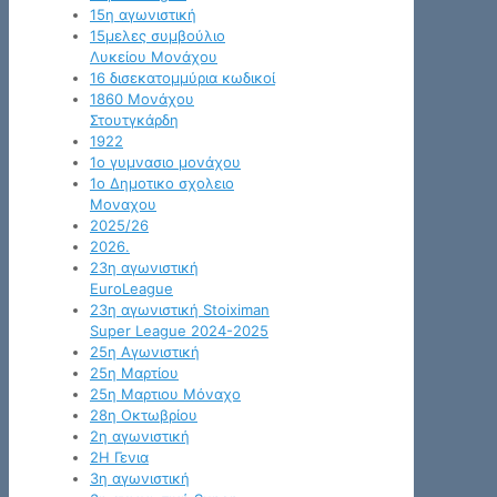
15η αγωνιστική
15μελες συμβούλιο
Λυκείου Μονάχου
16 δισεκατομμύρια κωδικοί
1860 Μονάχου
Στουτγκάρδη
1922
1ο γυμνασιο μονάχου
1ο Δημοτικο σχολειο
Μοναχου
2025/26
2026.
23η αγωνιστική
EuroLeague
23η αγωνιστική Stoiximan
Super League 2024-2025
25η Αγωνιστική
25η Μαρτίου
25η Μαρτιου Μόναχο
28η Οκτωβρίου
2η αγωνιστική
2Η Γενια
3η αγωνιστική