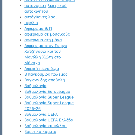
αυτονομία ηλεκτρικού
αυτοκινήτου
αυτόχθονες λαοί
αφήλιο
Αφιέρωμα 9/11
αφιέρωμα σε μουσικούς
αφιέρωμα στη μάνα
Αφιέρωμα στον Γιώργο
Χατζηνάσιο και τον
Μανώλη Χιώτη στο
Μόναχο
Αφρική πείνα δίψα
Β παγκόσμιος πόλεμος
Βαγιαννίδης αποβολή
Βαθμολογία
βαθμολογία EuroLeague
βαθμολογία Super League
Βαθμολογία Super League
2025-26
βαθμολογία UEFA
βαθμολογία UEFA Ελλάδα
βαθμολογία κυπέλλου
βαρυτικά κύματα