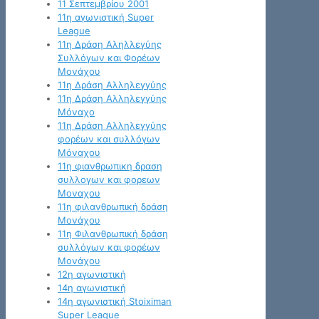
11 Σεπτεμβρίου 2001
11η αγωνιστική Super
League
11η Δράση Αληλλεγύης
Συλλόγων και Φορέων
Μονάχου
11η Δράση Αλληλεγγύης
11η Δράση Αλληλεγγύης
Μόναχο
11η Δράση Αλληλεγγύης
φορέων και συλλόγων
Μόναχου
11η φιανθρωπικη δραση
συλλογων και φορεων
Μοναχου
11η φιλανθρωπική δράση
Μονάχου
11η Φιλανθρωπική δράση
συλλόγων και φορέων
Μονάχου
12η αγωνιστική
14η αγωνιστική
14η αγωνιστική Stoiximan
Super League