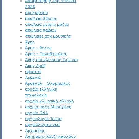
Αποφοίτησης 3ης Λυκείου
2026
αποχώρηση
απώλεια βάρους
απώλεια μυϊκής μάζας
απώλεια παιδιού
απώλειες ροκ μουσικής
Άρης
Άρης – Βόλος
Άρης – Παναθηναϊκός
Άρης αποκλεισμός Ευρώπη
Άρης Αράζ
αριστεία
Αρμενία
Άρσεναλ – Ολυμπιακός
αρχαία ελληνική
τεχνολογία
αρχαία κλιματική αλλαγή
αρχαία πόλη Μεσόγειος
αρχαίο DNA
αρχαιολογία Τροίας
αρχαιολογικά νέα
Αρχιμήδης
Ασημάκης Χατζηνικολάου