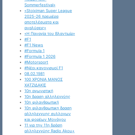
Sommerfestival»
«Stoiximan Super League
2025-26 πρεμιέρα
αποτελέσματα και
αναλύσεις»
«Η Παναγία του Βλαντιμίρ»
#F1
#F1 News
#Formula 1
#Formula 1 2026
#Motorsport
#Νέοι κανονισμοί F1
08.02.1981
100 ΧΡΟΝΙΑ ΜΑΝΟΣ
ΧΑΤΖΙΔΑΚΙΣ
10η αγωνιστική
10η δραση αλληλεγγύης
10η φιλανθρωπική
10η φιλανθρωπικη δραση
αλληλεγγυης συλλογων
και φορέων Μονάχου
11 για την 11η δράση
αλληλεγγύης Radio Akou+