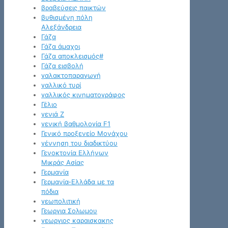
βραβεύσεις παικτών
βυθισμένη πόλη
Αλεξάνδρεια
Γάζα
Γάζα άμαχοι
Γάζα αποκλεισμός#
Γάζα εισβολή
γαλακτοπαραγωγή
γαλλικό τυρί
γαλλικός κινηματογράφος
Γέλιο
γενιά Z
γενική βαθμολογία F1
Γενικό προξενείο Μονάχου
γέννηση του διαδικτύου
Γενοκτονία Ελλήνων
Μικράς Ασίας
Γερμανία
Γερμανία-Ελλάδα με τα
πόδια
γεωπολιτική
Γεωργια Σολωμου
γεωργιος καραισκακης