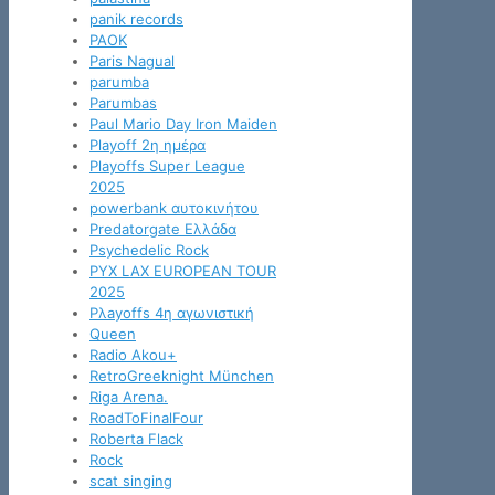
panik records
PAOK
Paris Nagual
parumba
Parumbas
Paul Mario Day Iron Maiden
Playoff 2η ημέρα
Playoffs Super League
2025
powerbank αυτοκινήτου
Predatorgate Ελλάδα
Psychedelic Rock
PYX LAX EUROPEAN TOUR
2025
Pλayoffs 4η αγωνιστική
Queen
Radio Akou+
RetroGreeknight München
Riga Arena.
RoadToFinalFour
Roberta Flack
Rock
scat singing