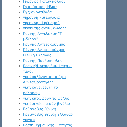
Γεωργιος Παπανικολαου
Γη απόσταση Ήλιος
Γη χιονοστιβάδα
γήρανση και εργασία
γήρανση πληθυσμού
γιαγιά της ανακύκλωσης
Γιαννης Αγγελακας "Το
μέλλον"
Γιάννης Αντετοκούνμπο
Γιάννης Αντετοκούνμπο
Εθνική Ελλάδας
Γιαννης Πουλοπουλος
Γιασικεβίτσιους EuroLeague
τίτλος
γιατί αυξάνονται τα όρια
συνταξιοδότησης
γιατί κάνει ζέστη το
καλοκαίρι
γιατί κιτρινίζουν τα φύλλα
γιατί οι νέοι ακούν βινύλιο
Γιοβάνοβιτς Εθνική
Γιόβανοβιτς Εθνική Ελλάδας
γιόγκα
Γιορτή Γερμανικής Ενότητας