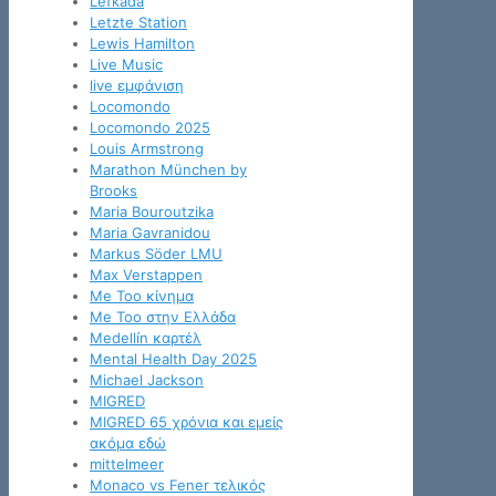
Lefkada
Letzte Station
Lewis Hamilton
Live Music
live εμφάνιση
Locomondo
Locomondo 2025
Louis Armstrong
Marathon München by
Brooks
Maria Bouroutzika
Maria Gavranidou
Markus Söder LMU
Max Verstappen
Me Too κίνημα
Me Too στην Ελλάδα
Medellín καρτέλ
Mental Health Day 2025
Michael Jackson
MIGRED
MIGRED 65 χρόνια και εμείς
ακόμα εδώ
mittelmeer
Monaco vs Fener τελικός