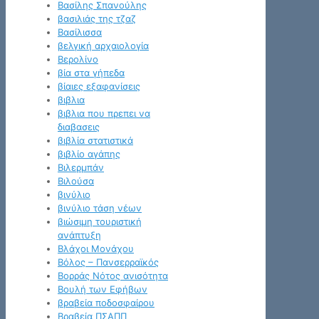
Βασίλης Σπανούλης
βασιλιάς της τζαζ
Βασίλισσα
βελγική αρχαιολογία
Βερολίνο
βία στα γήπεδα
βίαιες εξαφανίσεις
βιβλια
βιβλια που πρεπει να
διαβασεις
βιβλία στατιστικά
βιβλίο αγάπης
Βιλερμπάν
Βιλούσα
βινύλιο
βινύλιο τάση νέων
βιώσιμη τουριστική
ανάπτυξη
Βλάχοι Μονάχου
Βόλος – Πανσερραϊκός
Βορράς Νότος ανισότητα
Βουλή των Εφήβων
βραβεία ποδοσφαίρου
Βραβεία ΠΣΑΠΠ