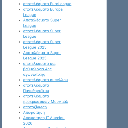
αποτελέσματα EuroLeague
αποτελέσματα Europa
League
Αποτελέσματα Super
League
αποτελέσματα Super
League
αποτελέσματα Super
League 2025
Αποτελέσματα Super
League 2025
αποτελεσματα και
βαθμολογια 4ης
αγωνιστικης
αποτελέσματα κυπέλλου
αποτελέσματα
Παναθηναϊκού
αποτελέσματα
προκριματικών Μουντιάλ
αποτοξίνωση
Αποφοίτηση
Αποφοίτηση Γ΄ Λυκείου
2026