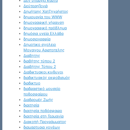
Δεν υπάρχει κάρτα
ΔεύτερηΓενιά
Δημήτρης Χατζηχρήστος
δημιουργία του WWW
δημογραφική γήρανση
δημογραφικό πρόβλημα
δημόσια υγεία Ελλάδα
δημοσιογραφία
Δημοτικο σχολειο
Μοναχου Αριστοτελης
Διαβητης
διαβήτης τύπου 2
Διαβήτης Τύπου 2
Διαδικτυακοι κινδυνοι
διαδικτυακός εκφοβισμός
διαδικτυο
διαδραστικό μουσείο
ποδοσφαίρου
Διαδρομές Ζωής
διαιτησία
διαιτησία ποδόσφαιρο
διαιτησία στη Γερμανία
Διακοπή Προγράμματος
διαμαρτυρια γονέων