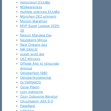
motorsport Ελλάδα
MSAwareness
multiple sclerosis Ελλάδα
München OEZ erinnern
Munich Marathon
MVP Super League 2025-
26
Nelson Mandela Day
Neubiberg Minoa
New Orleans jazz
NIK GKALIS
ocean wold day
OEZ Μόναχο
Offside Από το τελευταίο
άγγιγμα
Oktoberfest 1980
Oktoberfestattentat
OLYMPIAKOS
Oscar Piastri
ozzy osbourne
Ozzy Osbourne θάνατος
Oλυμπιακός-ΑΕΚ 6-0
PageRank
palästina