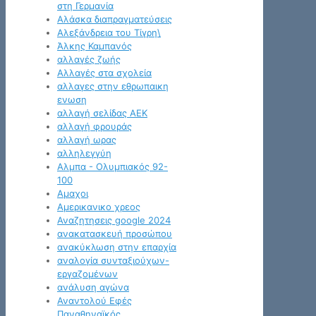
στη Γερμανία
Αλάσκα διαπραγματεύσεις
Αλεξάνδρεια του Τίγρη\
Άλκης Καμπανός
αλλαγές ζωής
Αλλαγές στα σχολεία
αλλαγες στην εθρωπαικη
ενωση
αλλαγή σελίδας ΑΕΚ
αλλαγή φρουράς
αλλαγή ωρας
αλληλεγγύη
Αλμπα - Ολυμπιακός 92-
100
Αμαχοι
Αμερικανικο χρεος
Αναζητησεις google 2024
ανακατασκευή προσώπου
ανακύκλωση στην επαρχία
αναλογία συνταξιούχων-
εργαζομένων
ανάλυση αγώνα
Αναντολού Εφές
Παναθηναϊκός