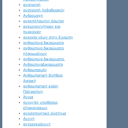
ανατροπή
ανατροπή Λεβαδειακός
Ανδρομαχη
ανεκπλήρωτος έρωτας
ανεμογεννήτριες και
πυρκαγιές
ανεργία νέων στην Ευρώπη
ανθρώπινα δικαιώματα
ανθρώπινα δικαιώματα
ηλικιωμένων
ανθρώπινα δικαιώματα.
ΑνθρώπιναΔικαιώματα
Ανθρωπισμός
Ανθρωπιστική βοήθεια
Αφρική
ανθρωπιστική κρίση
Παλαιστίνη
Άνοια
ανοιχτές υποθέσεις
εξαφανίσεων
ανοσοποιητικό σύστημα
Ανοχή
αντεργκράουντ