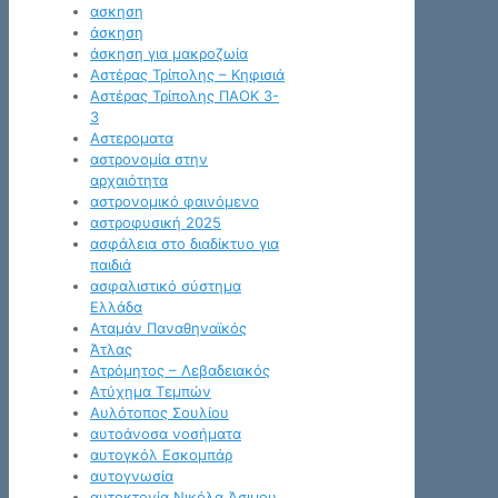
ασκηση
άσκηση
άσκηση για μακροζωία
Αστέρας Τρίπολης – Κηφισιά
Αστέρας Τρίπολης ΠΑΟΚ 3-
3
Αστεροματα
αστρονομία στην
αρχαιότητα
αστρονομικό φαινόμενο
αστροφυσική 2025
ασφάλεια στο διαδίκτυο για
παιδιά
ασφαλιστικό σύστημα
Ελλάδα
Αταμάν Παναθηναϊκός
Άτλας
Ατρόμητος – Λεβαδειακός
Ατύχημα Τεμπών
Αυλότοπος Σουλίου
αυτοάνοσα νοσήματα
αυτογκόλ Εσκομπάρ
αυτογνωσία
αυτοκτονία Νικόλα Άσιμου