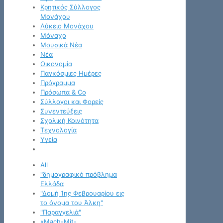
Κρητικός Σύλλογος
Μονάχου
Λύκειο Μονάχου
Μόναχο
Μουσικά Νέα
Νέα
Οικονομία
Παγκόσμιες Ημέρες
Πρόγραμμα
Πρόσωπα & Co
Σύλλογοι και Φορείς
Συνεντεύξεις
Σχολική Κοινότητα
Τεχνολογία
Υγεία
All
"δημογραφικό πρόβλημα
Ελλάδα
"Δομή 1ης Φεβρουαρίου εις
το όνομα του Άλκη"
"Παραγγελιά"
«Mach-Mit-