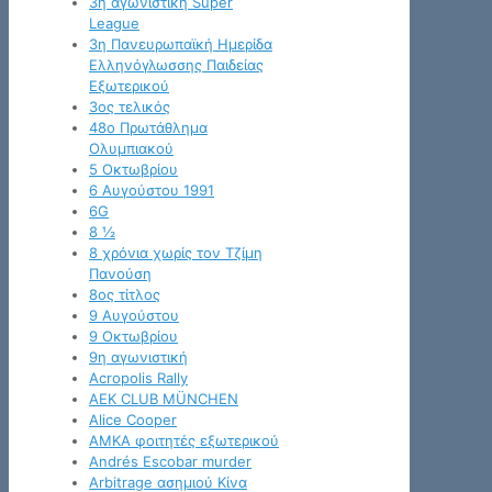
3η αγωνιστική Super
League
3η Πανευρωπαϊκή Ημερίδα
Ελληνόγλωσσης Παιδείας
Εξωτερικού
3ος τελικός
48ο Πρωτάθλημα
Ολυμπιακού
5 Οκτωβρίου
6 Αυγούστου 1991
6G
8 ½
8 χρόνια χωρίς τον Τζίμη
Πανούση
8ος τίτλος
9 Αυγούστου
9 Οκτωβρίου
9η αγωνιστική
Acropolis Rally
AEK CLUB MÜNCHEN
Alice Cooper
AMKA φοιτητές εξωτερικού
Andrés Escobar murder
Arbitrage ασημιού Κίνα