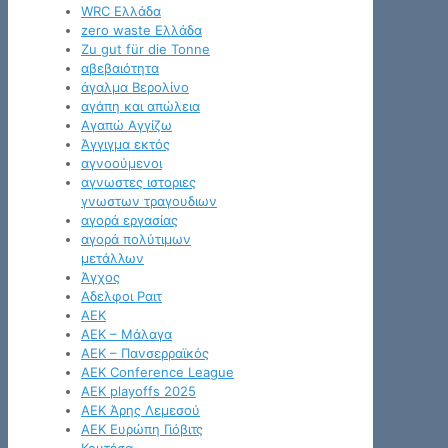
WRC Ελλάδα
zero waste Ελλάδα
Zu gut für die Tonne
αβεβαιότητα
άγαλμα Βερολίνο
αγάπη και απώλεια
Αγαπώ Αγγίζω
Άγγιγμα εκτός
αγνοούμενοι
αγνωστες ιστοριες
γνωστων τραγουδιων
αγορά εργασίας
αγορά πολύτιμων
μετάλλων
Άγχος
Αδελφοι Ραιτ
ΑΕΚ
ΑΕΚ – Μάλαγα
ΑΕΚ – Πανσερραϊκός
ΑΕΚ Conference League
ΑΕΚ playoffs 2025
ΑΕΚ Άρης Λεμεσού
ΑΕΚ Ευρώπη Γιόβιτς