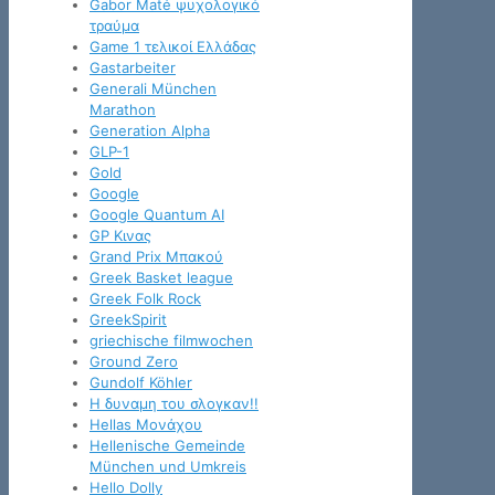
Gabor Maté ψυχολογικό
τραύμα
Game 1 τελικοί Ελλάδας
Gastarbeiter
Generali München
Marathon
Generation Alpha
GLP-1
Gold
Google
Google Quantum AI
GP Κινας
Grand Prix Μπακού
Greek Basket league
Greek Folk Rock
GreekSpirit
griechische filmwochen
Ground Zero
Gundolf Köhler
H δυναμη του σλογκαν!!
Hellas Μονάχου
Hellenische Gemeinde
München und Umkreis
Hello Dolly