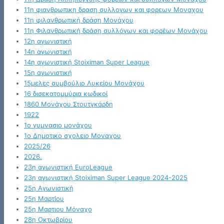
11η φιανθρωπικη δραση συλλογων και φορεων Μοναχου
11η φιλανθρωπική δράση Μονάχου
11η Φιλανθρωπική δράση συλλόγων και φορέων Μονάχου
12η αγωνιστική
14η αγωνιστική
14η αγωνιστική Stoiximan Super League
15η αγωνιστική
15μελες συμβούλιο Λυκείου Μονάχου
16 δισεκατομμύρια κωδικοί
1860 Μονάχου Στουτγκάρδη
1922
1ο γυμνασιο μονάχου
1ο Δημοτικο σχολειο Μοναχου
2025/26
2026.
23η αγωνιστική EuroLeague
23η αγωνιστική Stoiximan Super League 2024-2025
25η Αγωνιστική
25η Μαρτίου
25η Μαρτιου Μόναχο
28η Οκτωβρίου