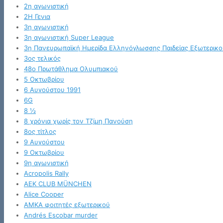
2η αγωνιστική
2Η Γενια
3η αγωνιστική
3η αγωνιστική Super League
3η Πανευρωπαϊκή Ημερίδα Ελληνόγλωσσης Παιδείας Εξωτερικο
3ος τελικός
48ο Πρωτάθλημα Ολυμπιακού
5 Οκτωβρίου
6 Αυγούστου 1991
6G
8 ½
8 χρόνια χωρίς τον Τζίμη Πανούση
8ος τίτλος
9 Αυγούστου
9 Οκτωβρίου
9η αγωνιστική
Acropolis Rally
AEK CLUB MÜNCHEN
Alice Cooper
AMKA φοιτητές εξωτερικού
Andrés Escobar murder