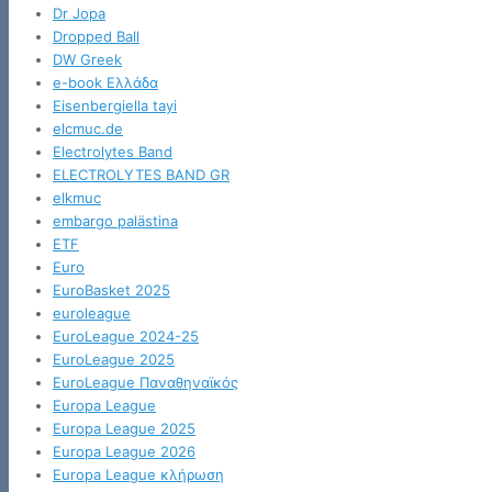
Dr Jopa
Dropped Ball
DW Greek
e-book Ελλάδα
Eisenbergiella tayi
elcmuc.de
Electrolytes Band
ELECTROLYTES BAND GR
elkmuc
embargo palästina
ETF
Euro
EuroBasket 2025
euroleague
EuroLeague 2024-25
EuroLeague 2025
EuroLeague Παναθηναϊκός
Europa League
Europa League 2025
Europa League 2026
Europa League κλήρωση