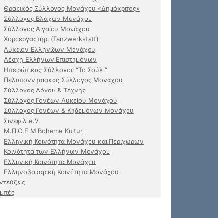
Θρακικός Σύλλογος Μονάχου «Δημόκριτος»
Σύλλογος Βλάχων Μονάχου
Σύλλογος Αιγαίου Μονάχου
Χοροεργαστήρι (Tanzwerkstatt)
Λύκειον Ελληνίδων Μονάχου
Λέσχη Ελλήνων Επιστημόνων
Ηπειρώτικος Σύλλογος “Το Σούλι”
Πελοποννησιακός Σύλλογος Μονάχου
Σύλλογος Λόγου & Τέχνης
Σύλλογος Γονέων Λυκείου Μονάχου
Σύλλογος Γονέων & Κηδεμόνων Μονάχου
Σινεφιλ e.V.
Μ.Π.Ο.Ε.Μ Boheme Kultur
Ελληνική Κοινότητα Μονάχου και Περιχώρων
Κοινότητα των Ελλήνων Μονάχου
Ελληνική Κοινότητα Μονάχου
Ελληνοβαυαρική Κοινότητα Μονάχου
ντεύξεις
μπές