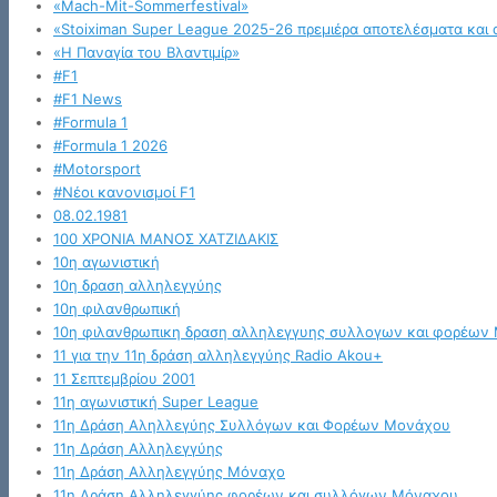
«Mach-Mit-Sommerfestival»
«Stoiximan Super League 2025-26 πρεμιέρα αποτελέσματα και 
«Η Παναγία του Βλαντιμίρ»
#F1
#F1 News
#Formula 1
#Formula 1 2026
#Motorsport
#Νέοι κανονισμοί F1
08.02.1981
100 ΧΡΟΝΙΑ ΜΑΝΟΣ ΧΑΤΖΙΔΑΚΙΣ
10η αγωνιστική
10η δραση αλληλεγγύης
10η φιλανθρωπική
10η φιλανθρωπικη δραση αλληλεγγυης συλλογων και φορέων
11 για την 11η δράση αλληλεγγύης Radio Akou+
11 Σεπτεμβρίου 2001
11η αγωνιστική Super League
11η Δράση Αληλλεγύης Συλλόγων και Φορέων Μονάχου
11η Δράση Αλληλεγγύης
11η Δράση Αλληλεγγύης Μόναχο
11η Δράση Αλληλεγγύης φορέων και συλλόγων Μόναχου