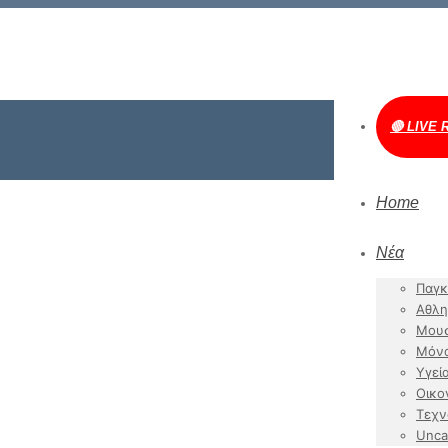
🔴 LIVE 
Home
Νέα
Παγκ
Αθλη
Μουσ
Μόν
Υγεί
Οικο
Τεχν
Unca