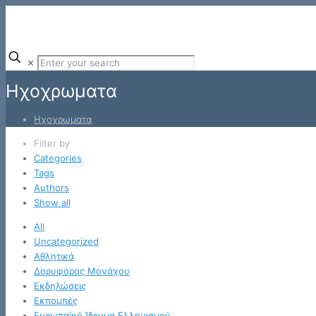
✕
Ηχοχρωματα
Ηχοχρωματα
Filter by
Categories
Tags
Authors
Show all
All
Uncategorized
Αθλητικά
Δορυφόρος Μονάχου
Εκδηλώσεις
Εκπομπές
Ευρωπαϊκό Ίδρυμα Ελληνισμού