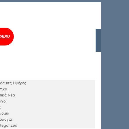
RADIO
όσμιες Ημέρες
τικά
ικά Νέα
αχο
α
νομία
ολογία
tegorized