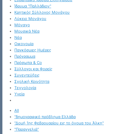
Ίδρυμα "Παλλάδιον"
Κρητικός Σύλλογος Μονάχου
Λύκειο Μονάχου
Μόναχο
Μουσικά Νέα
Νέα
Οικονομία
Παγκόσμιες Ημέρες
Πρόγραμμα
Πρόσωπα & Co
Σύλλογοι και Φορείς
Συνεντεύξεις
Σχολική Κοινότητα
Τεχνολογία
Υγεία
All
"δημογραφικό πρόβλημα Ελλάδα
"Δομή 1ης Φεβρουαρίου εις το όνομα του Άλκη"
"Παραγγελιά"