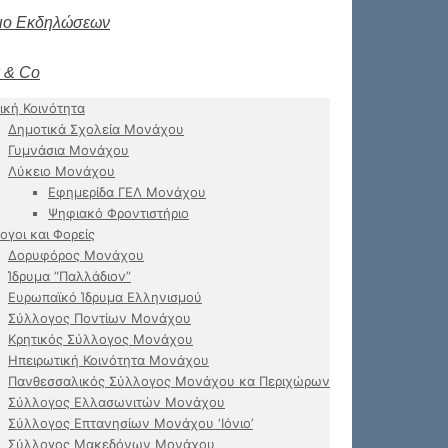
ιο Εκδηλώσεων
 & Co
ική Κοινότητα
Δημοτικά Σχολεία Μονάχου
Γυμνάσια Μονάχου
Λύκειο Μονάχου
Εφημερίδα ΓΕΛ Μονάχου
Ψηφιακό Φροντιστήριο
ογοι και Φορείς
Δορυφόρος Μονάχου
Ίδρυμα “Παλλάδιον”
Ευρωπαϊκό Ίδρυμα Ελληνισμού
Σύλλογος Ποντίων Μονάχου
Κρητικός Σύλλογος Μονάχου
Ηπειρωτική Κοινότητα Μονάχου
Πανθεσσαλικός Σύλλογος Μονάχου κα Περιχώρων
Σύλλογος Ελλασωνιτών Μονάχου
Σύλλογος Επτανησίων Μονάχου ‘Ιόνιο’
Σύλλογος Μακεδόνων Μονάχου