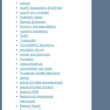
γιόγκα
Γιορτή Γερμανικής Ενότητας
γιορτή της μητέρας
Γιορτινές μέρες
Γιωργια Σολωμου
Γιώργος Ζαχαριουδάκης
γιωργος κατσαρος
Γκάζι
Γλασκώβη
Γλυπτοθήκη Μονάχου
γονεϊκός πόνος
γονείς και πρόληψη
Γουόκαπ
γραμματόσημο
γυμναστική για υγεία
Γυναικεία Ομάδα Westend
Δανία
Δανία Ελλάδα προκριματικά
Δανία Ελλάδα τελικός
Δασμοί ΗΠΑ
δασμοί και παγκόσμια
οικονομία
δασμοί Τραμπ