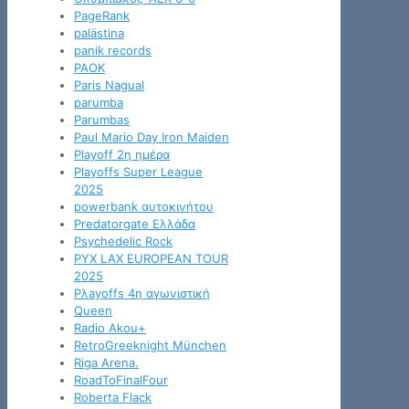
PageRank
palästina
panik records
PAOK
Paris Nagual
parumba
Parumbas
Paul Mario Day Iron Maiden
Playoff 2η ημέρα
Playoffs Super League
2025
powerbank αυτοκινήτου
Predatorgate Ελλάδα
Psychedelic Rock
PYX LAX EUROPEAN TOUR
2025
Pλayoffs 4η αγωνιστική
Queen
Radio Akou+
RetroGreeknight München
Riga Arena.
RoadToFinalFour
Roberta Flack