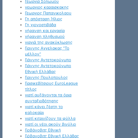
Γεωργια Σολωμου
γεωργιος καραισκακης
Γεωργιος Παπανικολαου
Γη απόσταση Ήλιος
Γη χιονοστιβάδα
γήρανση και εργασία
γήρανση πληθυσμού
γιαγιά της ανακύκλωσης
Γιαννης Αγγελακας "Το
μέλλον"
Γιάννης Αντετοκούνμπο
Γιάννης Αντετοκούνμπο
Εθνική Ελλάδας
Γιαννης Πουλοπουλος
Γιασικεβίτσιους EuroLeague
τίτλος
γιατί αυξάνονται τα όρια
συνταξιοδότησης
γιατί κάνει ζέστη το
καλοκαίρι
γιατί κιτρινίζουν τα φύλλα
γιατί οι νέοι ακούν βινύλιο
Γιοβάνοβιτς Εθνική
Γιόβανοβιτς Εθνική Ελλάδας