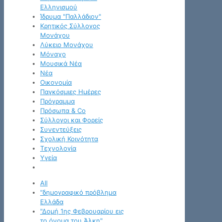
Ελληνισμού
Ίδρυμα "Παλλάδιον"
Κρητικός Σύλλογος
Μονάχου
Λύκειο Μονάχου
Μόναχο
Μουσικά Νέα
Νέα
Οικονομία
Παγκόσμιες Ημέρες
Πρόγραμμα
Πρόσωπα & Co
Σύλλογοι και Φορείς
Συνεντεύξεις
Σχολική Κοινότητα
Τεχνολογία
Υγεία
All
"δημογραφικό πρόβλημα
Ελλάδα
"Δομή 1ης Φεβρουαρίου εις
το όνομα του Άλκη"