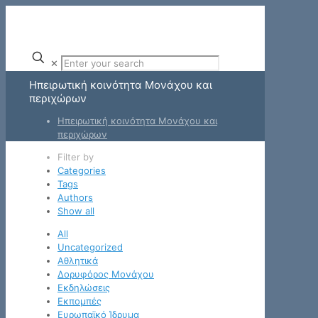
✕
Ηπειρωτική κοινότητα Μονάχου και
περιχώρων
Ηπειρωτική κοινότητα Μονάχου και
περιχώρων
Filter by
Categories
Tags
Authors
Show all
All
Uncategorized
Αθλητικά
Δορυφόρος Μονάχου
Εκδηλώσεις
Εκπομπές
Ευρωπαϊκό Ίδρυμα