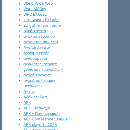
World Wide Web
WorldMSDay
WRC Ελλάδα
zero waste Ελλάδα
Zu gut für die Tonne
αβεβαιότητα
άγαλμα Βερολίνο
αγάπη και απώλεια
Αγαπώ Αγγίζω
Άγγιγμα εκτός
αγνοούμενοι
αγνωστες ιστοριες
γνωστων τραγουδιων
αγορά εργασίας
αγορά πολύτιμων
μετάλλων
Άγχος
Αδελφοι Ραιτ
ΑΕΚ
ΑΕΚ – Μάλαγα
ΑΕΚ – Πανσερραϊκός
ΑΕΚ Conference League
ΑΕΚ playoffs 2025