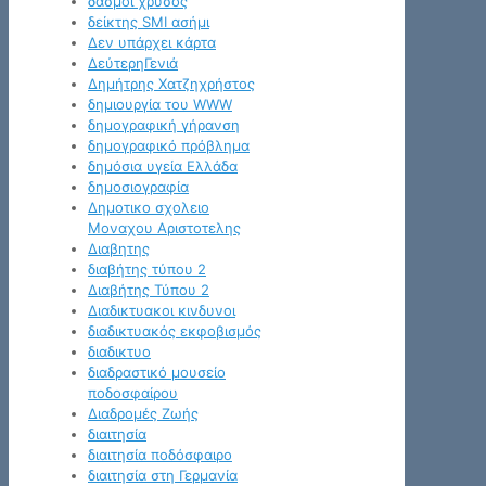
δασμοί χρυσός
δείκτης SMI ασήμι
Δεν υπάρχει κάρτα
ΔεύτερηΓενιά
Δημήτρης Χατζηχρήστος
δημιουργία του WWW
δημογραφική γήρανση
δημογραφικό πρόβλημα
δημόσια υγεία Ελλάδα
δημοσιογραφία
Δημοτικο σχολειο
Μοναχου Αριστοτελης
Διαβητης
διαβήτης τύπου 2
Διαβήτης Τύπου 2
Διαδικτυακοι κινδυνοι
διαδικτυακός εκφοβισμός
διαδικτυο
διαδραστικό μουσείο
ποδοσφαίρου
Διαδρομές Ζωής
διαιτησία
διαιτησία ποδόσφαιρο
διαιτησία στη Γερμανία