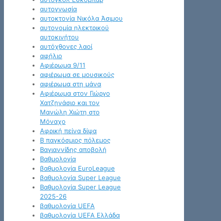
αυτογνωσία
αυτοκτονία Νικόλα Άσιμου
αυτονομία ηλεκτρικού
αυτοκινήτου
αυτόχθονες λαοί
αφήλιο
Αφιέρωμα 9/11
αφιέρωμα σε μουσικούς
αφιέρωμα στη μάνα
Αφιέρωμα στον Γιώργο
Χατζηνάσιο και τον
Μανώλη Χιώτη στο
Μόναχο
Αφρική πείνα δίψα
Β παγκόσμιος πόλεμος
Βαγιαννίδης αποβολή
Βαθμολογία
βαθμολογία EuroLeague
βαθμολογία Super League
Βαθμολογία Super League
2025-26
βαθμολογία UEFA
βαθμολογία UEFA Ελλάδα