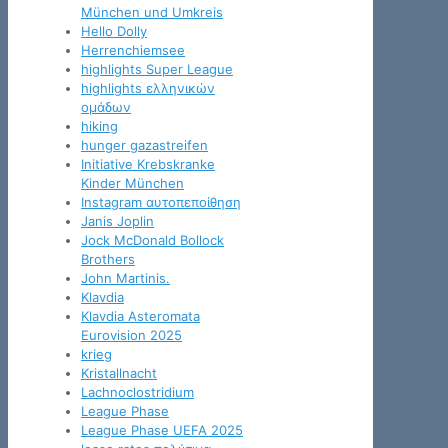
München und Umkreis
Hello Dolly
Herrenchiemsee
highlights Super League
highlights ελληνικών
ομάδων
hiking
hunger gazastreifen
Initiative Krebskranke
Kinder München
Instagram αυτοπεποίθηση
Janis Joplin
Jock McDonald Bollock
Brothers
John Martinis.
Klavdia
Klavdia Asteromata
Eurovision 2025
krieg
Kristallnacht
Lachnoclostridium
League Phase
League Phase UEFA 2025