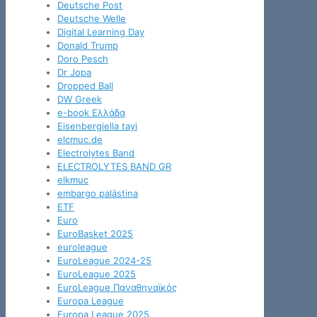
Deutsche Post
Deutsche Welle
Digital Learning Day
Donald Trump
Doro Pesch
Dr Jopa
Dropped Ball
DW Greek
e-book Ελλάδα
Eisenbergiella tayi
elcmuc.de
Electrolytes Band
ELECTROLYTES BAND GR
elkmuc
embargo palästina
ETF
Euro
EuroBasket 2025
euroleague
EuroLeague 2024-25
EuroLeague 2025
EuroLeague Παναθηναϊκός
Europa League
Europa League 2025