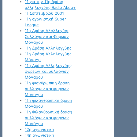
11 για την 11η δράση
αλληλεγγύης Radio Akou+
11 Σεπτεμβρίου 2001
11η αγωνιστική Super
League
11η Δράση Αληλλεγύης
Συλλόγων και Φορέων
Μονάχου
11η Δράση Αλληλεγγύης
11η Δράση Αλληλεγγύης
Μόναχο
11η Δράση Αλληλεγγύης
φορέων και συλλόγων
Μόναχου
11η φιανθρωπικη δραση
συλλογων και φορεων
Μοναχου
11η φιλανθρωπική δράση
Μονάχου
11η Φιλανθρωπική δράση
συλλόγων και φορέων
Μονάχου
12η αγωνιστική
14η αγωνιστική