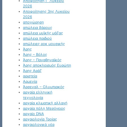
Αποφοίτηση Γ΄ Λυκείου
2026
Αποφοίτησης 3ης Λυκείου
2026
αποχώρηση
απώλεια βάρους
απώλεια μυϊκής μάζας
απώλεια παιδιού
απώλειες ροκ μουσικής
Άρης
Άρης – Βόλος
Άρης – Παναθηναϊκός
Άρης αποκλεισμός Ευρώπη
Άρης Αράζ
αριστεία
Αρμενία
Άρσεναλ – Ολυμπιακός
αρχαία ελληνική
τεχνολογία
αρχαία κλιματική αλλαγή
αρχαία πόλη Μεσόγειος
αρχαίο DNA
αρχαιολογία Τροίας
αρχαιολογικά νέα