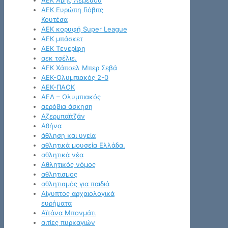
ΑΕΚ Άρης Λεμεσού
ΑΕΚ Ευρώπη Γιόβιτς
Κουτέσα
ΑΕΚ κορυφή Super League
ΑΕΚ μπάσκετ
ΑΕΚ Τενερίφη
αεκ τσέλιε.
ΑΕΚ Χάποελ Μπερ Σεβά
ΑΕΚ-Ολυμπιακός 2-0
ΑΕΚ-ΠΑΟΚ
ΑΕΛ – Ολυμπιακός
αερόβια άσκηση
Αζερμπαϊτζάν
Αθήνα
άθληση και υγεία
αθλητικά μουσεία Ελλάδα.
αθλητικά νέα
Αθλητικός νόμος
αθλητισμος
αθλητισμός για παιδιά
Αίγυπτος αρχαιολογικά
ευρήματα
Αϊτάνα Μπονμάτι
αιτίες πυρκαγιών