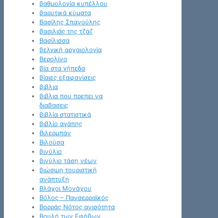
βαθμολογία κυπέλλου
βαρυτικά κύματα
Βασίλης Σπανούλης
βασιλιάς της τζαζ
Βασίλισσα
βελγική αρχαιολογία
Βερολίνο
βία στα γήπεδα
βίαιες εξαφανίσεις
βιβλια
βιβλια που πρεπει να
διαβασεις
βιβλία στατιστικά
βιβλίο αγάπης
Βιλερμπάν
Βιλούσα
βινύλιο
βινύλιο τάση νέων
βιώσιμη τουριστική
ανάπτυξη
Βλάχοι Μονάχου
Βόλος – Πανσερραϊκός
Βορράς Νότος ανισότητα
Βουλή των Εφήβων