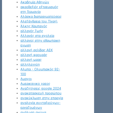
Ακαδημία Αθηνών
ακροδεξιός εξτρεμισμός
στη Γερμανία
Αλάσκα διαπραγματεύσεις
Αλεξάνδρεια του Τίγρη\
Άλκης Καμπανός
αλλαγές ζωής
Αλλαγές στα σχολεία
αλλαγες στην εθρωπαικη
ενωση
αλλαγή σελίδας ΑΕΚ
αλλαγή φρουράς
αλλαγή ωρας
αλληλεγγύη
Αλμπα - Ολυμπιακός 92-
100
Αμαχοι
Αμερικανικο χρεος
Αναζητησεις google 2024
ανακατασκευή προσώπου
ανακύκλωση στην επαρχία
αναλογία συνταξιούχων-
εργαζομένων
ανάλυση αγώνα