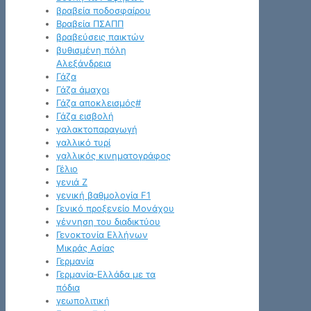
βραβεία ποδοσφαίρου
Βραβεία ΠΣΑΠΠ
βραβεύσεις παικτών
βυθισμένη πόλη
Αλεξάνδρεια
Γάζα
Γάζα άμαχοι
Γάζα αποκλεισμός#
Γάζα εισβολή
γαλακτοπαραγωγή
γαλλικό τυρί
γαλλικός κινηματογράφος
Γέλιο
γενιά Z
γενική βαθμολογία F1
Γενικό προξενείο Μονάχου
γέννηση του διαδικτύου
Γενοκτονία Ελλήνων
Μικράς Ασίας
Γερμανία
Γερμανία-Ελλάδα με τα
πόδια
γεωπολιτική