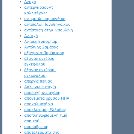
Ανοχή
αντεργκράουντ
καλλιτέχνες
αντιμετώπιση πένθους
αντίπαλοι Παναθηναϊκού
αντίσταση στην ινσουλίνη
Αντοχή
Αντρές Εσκομπάρ
Αντώνης Σαμαράς
αξέχαστη Παράσταση
άξονας εντέρου
εγκεφάλου
άξονας εντέρου-
εγκεφάλου
απεργία πείνας
Απλώνω ευτυχία
αποδοχή και αγάπη
αποθέματα χρυσού ΗΠΑ
αποκαλυπτήρια
αποκλεισμός Ελλάδας
αποπληθωρισμένη τιμή
ασημιού.
αποσάθρωση
αποτελέσματα 6ης