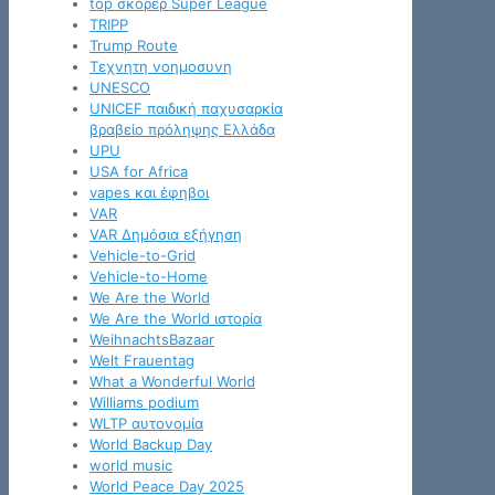
top σκόρερ Super League
TRIPP
Trump Route
Tεχνητη νοημοσυνη
UNESCO
UNICEF παιδική παχυσαρκία
βραβείο πρόληψης Ελλάδα
UPU
USA for Africa
vapes και έφηβοι
VAR
VAR Δημόσια εξήγηση
Vehicle-to-Grid
Vehicle-to-Home
We Are the World
We Are the World ιστορία
WeihnachtsBazaar
Welt Frauentag
What a Wonderful World
Williams podium
WLTP αυτονομία
World Backup Day
world music
World Peace Day 2025