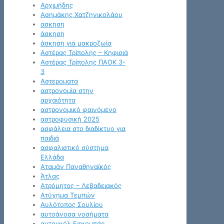
Αρχιμήδης
Ασημάκης Χατζηνικολάου
ασκηση
άσκηση
άσκηση για μακροζωία
Αστέρας Τρίπολης – Κηφισιά
Αστέρας Τρίπολης ΠΑΟΚ 3-
3
Αστεροματα
αστρονομία στην
αρχαιότητα
αστρονομικό φαινόμενο
αστροφυσική 2025
ασφάλεια στο διαδίκτυο για
παιδιά
ασφαλιστικό σύστημα
Ελλάδα
Αταμάν Παναθηναϊκός
Άτλας
Ατρόμητος – Λεβαδειακός
Ατύχημα Τεμπών
Αυλότοπος Σουλίου
αυτοάνοσα νοσήματα
αυτογκόλ Εσκομπάρ