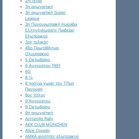
2Η Γενια
3η αγωνιστική
3η αγωνιστική Super
League
3η Πανευρωπαϊκή Ημερίδα
Ελληνόγλωσσης Παιδείας
Εξωτερικού
3ος τελικός
48ο Πρωτάθλημα
Ολυμπιακού
5 Οκτωβρίου
6 Αυγούστου 1991
6G
8 ½
8 χρόνια χωρίς τον Τζίμη
Πανούση
8ος τίτλος
9 Αυγούστου
9 Οκτωβρίου
9η αγωνιστική
Acropolis Rally
AEK CLUB MÜNCHEN
Alice Cooper
AMKA φοιτητές εξωτερικού