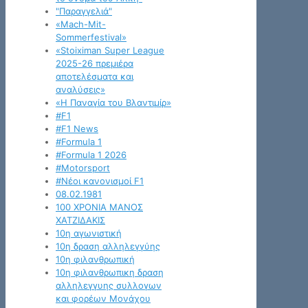
"Παραγγελιά"
«Mach-Mit-
Sommerfestival»
«Stoiximan Super League
2025-26 πρεμιέρα
αποτελέσματα και
αναλύσεις»
«Η Παναγία του Βλαντιμίρ»
#F1
#F1 News
#Formula 1
#Formula 1 2026
#Motorsport
#Νέοι κανονισμοί F1
08.02.1981
100 ΧΡΟΝΙΑ ΜΑΝΟΣ
ΧΑΤΖΙΔΑΚΙΣ
10η αγωνιστική
10η δραση αλληλεγγύης
10η φιλανθρωπική
10η φιλανθρωπικη δραση
αλληλεγγυης συλλογων
και φορέων Μονάχου