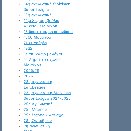
14η αγωνιστική Stoiximan
Super League
15η αγωνιστική
15μελες συμβούλιο
Λυκείου Μονάχου
16 δισεκατομμύρια κωδικοί
1860 Μονάχου
Στουτγκάρδη
1922
1ο γυμνασιο μονάχου
1ο Δημοτικο σχολειο
Μοναχου
2025/26
2026.
23η αγωνιστική
EuroLeague
23η αγωνιστική Stoiximan
Super League 2024-2025
25η Αγωνιστική
25η Μαρτίου
25η Μαρτιου Μόναχο
28η Οκτωβρίου
2η αγωνιστική