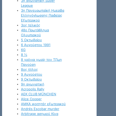
3η αγωνιστική Super
League
3η Πανευρωπαϊκή Ημερίδα
Ελληνόγλωσσης Παιδείας
Εξωτερικού
3ος τελικός
48ο Πρωτάθλημα
Ολυμπιακού
5 Οκτωβρίου
6 Αυγούστου 1991
6G
8 ½
8 χρόνια χωρίς τον Τζίμη
Πανούση
8ος τίτλος
9 Αυγούστου
9 Οκτωβρίου
9η αγωνιστική
Acropolis Rally
AEK CLUB MÜNCHEN
Alice Cooper
AMKA φοιτητές εξωτερικού
Andrés Escobar murder
Arbitrage ασημιού Κίνα