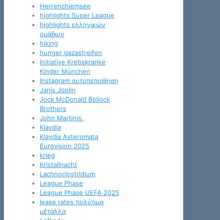
Herrenchiemsee
highlights Super League
highlights ελληνικών
ομάδων
hiking
hunger gazastreifen
Initiative Krebskranke
Kinder München
Instagram αυτοπεποίθηση
Janis Joplin
Jock McDonald Bollock
Brothers
John Martinis.
Klavdia
Klavdia Asteromata
Eurovision 2025
krieg
Kristallnacht
Lachnoclostridium
League Phase
League Phase UEFA 2025
lease rates πολύτιμα
μέταλλα