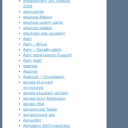
Αποφοίτησης 3ης Λυκείου
2026
αποχώρηση
απώλεια βάρους
απώλεια μυϊκής μάζας
απώλεια παιδιού
απώλειες ροκ μουσικής
Άρης
Άρης – Βόλος
Άρης – Παναθηναϊκός
Άρης αποκλεισμός Ευρώπη
Άρης Αράζ
αριστεία
Αρμενία
Άρσεναλ – Ολυμπιακός
αρχαία ελληνική
τεχνολογία
αρχαία κλιματική αλλαγή
αρχαία πόλη Μεσόγειος
αρχαίο DNA
αρχαιολογία Τροίας
αρχαιολογικά νέα
Αρχιμήδης
Ασημάκης Χατζηνικολάου