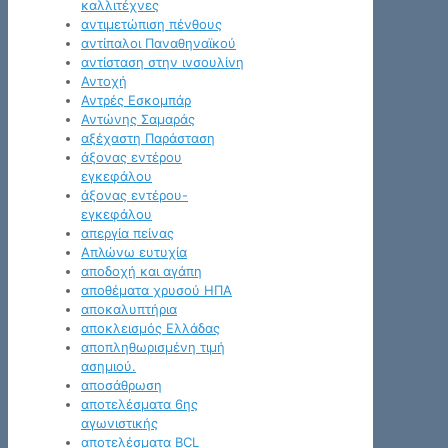
καλλιτέχνες
αντιμετώπιση πένθους
αντίπαλοι Παναθηναϊκού
αντίσταση στην ινσουλίνη
Αντοχή
Αντρές Εσκομπάρ
Αντώνης Σαμαράς
αξέχαστη Παράσταση
άξονας εντέρου
εγκεφάλου
άξονας εντέρου-
εγκεφάλου
απεργία πείνας
Απλώνω ευτυχία
αποδοχή και αγάπη
αποθέματα χρυσού ΗΠΑ
αποκαλυπτήρια
αποκλεισμός Ελλάδας
αποπληθωρισμένη τιμή
ασημιού.
αποσάθρωση
αποτελέσματα 6ης
αγωνιστικής
αποτελέσματα BCL