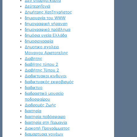
Δεν υπάρχει κάρτα
ΔεύτερηΓενιά
Δημήτρης Χατζηχρήστος
δημιουργία του WWW
δημογραφική γήρανση
δημογραφικό πρόβλημα
δημόσια υγεία Ελλάδα
δημοσιογραφία
Δημοτικο σχολειο
Μοναχου Αριστοτελης
Διαβητης
διαβήτης τύπου 2
Διαβήτης Τύπου 2
Διαδικτυακοι κινδυνοι
διαδικτυακός εκφοβισμός
διαδικτυο
διαδραστικό μουσείο
ποδοσφαίρου
Διαδρομές Ζωής
διαιτησία
διαιτησία ποδόσφαιρο
διαιτησία στη Γερμανία
Διακοπή Προγράμματος
διαμαρτυρια γονέων