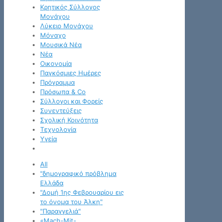
Κρητικός Σύλλογος
Μονάχου
Λύκειο Μονάχου
Μόναχο
Μουσικά Νέα
Νέα
Οικονομία
Παγκόσμιες Ημέρες
Πρόγραμμα
Πρόσωπα & Co
Σύλλογοι και Φορείς
Συνεντεύξεις
Σχολική Κοινότητα
Τεχνολογία
Υγεία
All
"δημογραφικό πρόβλημα
Ελλάδα
"Δομή 1ης Φεβρουαρίου εις
το όνομα του Άλκη"
"Παραγγελιά"
«Mach-Mit-