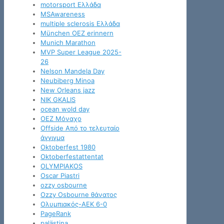
motorsport Ελλάδα
MSAwareness
multiple sclerosis Ελλάδα
München OEZ erinnern
Munich Marathon
MVP Super League 2025-
26
Nelson Mandela Day
Neubiberg Minoa
New Orleans jazz
NIK GKALIS
ocean wold day
OEZ Μόναχο
Offside Από το τελευταίο
άγγιγμα
Oktoberfest 1980
Oktoberfestattentat
OLYMPIAKOS
Oscar Piastri
ozzy osbourne
Ozzy Osbourne θάνατος
Oλυμπιακός-ΑΕΚ 6-0
PageRank
palästina