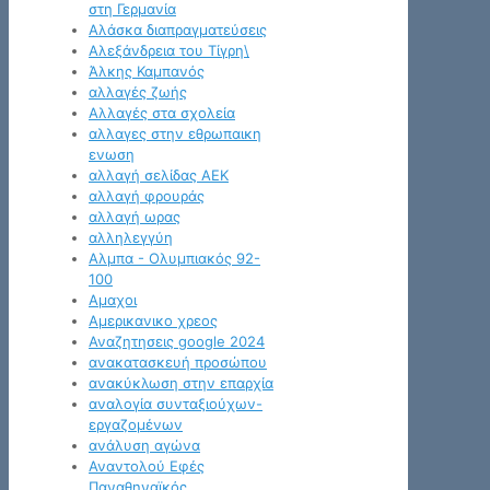
στη Γερμανία
Αλάσκα διαπραγματεύσεις
Αλεξάνδρεια του Τίγρη\
Άλκης Καμπανός
αλλαγές ζωής
Αλλαγές στα σχολεία
αλλαγες στην εθρωπαικη
ενωση
αλλαγή σελίδας ΑΕΚ
αλλαγή φρουράς
αλλαγή ωρας
αλληλεγγύη
Αλμπα - Ολυμπιακός 92-
100
Αμαχοι
Αμερικανικο χρεος
Αναζητησεις google 2024
ανακατασκευή προσώπου
ανακύκλωση στην επαρχία
αναλογία συνταξιούχων-
εργαζομένων
ανάλυση αγώνα
Αναντολού Εφές
Παναθηναϊκός