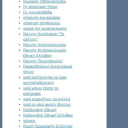
Γεωργιος Παπανικολαου
Γη απόσταση Ήλιος
Γη χιονοστιβάδα
γήρανση και εργασία
γήρανση πληθυσμού
γιαγιά της ανακύκλωσης
Γιαννης Αγγελακας "Το
μέλλον"
Γιάννης Αντετοκούνμπο
Γιάννης Αντετοκούνμπο
Εθνική Ελλάδας
Γιαννης Πουλοπουλος
Γιασικεβίτσιους EuroLeague
τίτλος
γιατί αυξάνονται τα όρια
συνταξιοδότησης
γιατί κάνει ζέστη το
καλοκαίρι
γιατί κιτρινίζουν τα φύλλα
γιατί οι νέοι ακούν βινύλιο
Γιοβάνοβιτς Εθνική
Γιόβανοβιτς Εθνική Ελλάδας
γιόγκα
Γιορτή Γερμανικής Ενότητας