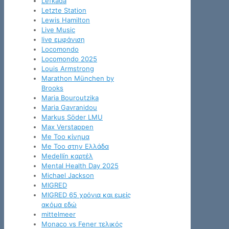
Lefkada
Letzte Station
Lewis Hamilton
Live Music
live εμφάνιση
Locomondo
Locomondo 2025
Louis Armstrong
Marathon München by
Brooks
Maria Bouroutzika
Maria Gavranidou
Markus Söder LMU
Max Verstappen
Me Too κίνημα
Me Too στην Ελλάδα
Medellín καρτέλ
Mental Health Day 2025
Michael Jackson
MIGRED
MIGRED 65 χρόνια και εμείς
ακόμα εδώ
mittelmeer
Monaco vs Fener τελικός