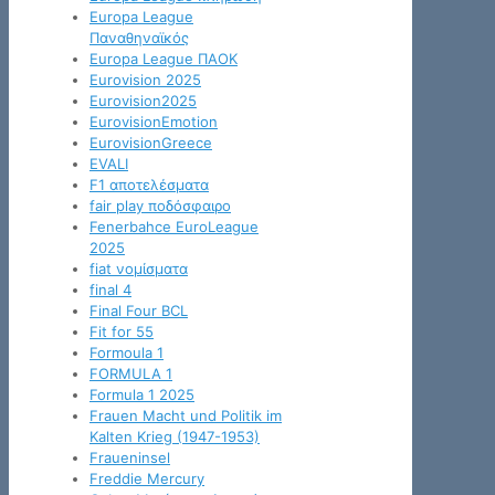
Europa League
Παναθηναϊκός
Europa League ΠΑΟΚ
Eurovision 2025
Eurovision2025
EurovisionEmotion
EurovisionGreece
EVALI
F1 αποτελέσματα
fair play ποδόσφαιρο
Fenerbahce EuroLeague
2025
fiat νομίσματα
final 4
Final Four BCL
Fit for 55
Formoula 1
FORMULA 1
Formula 1 2025
Frauen Macht und Politik im
Kalten Krieg (1947-1953)
Fraueninsel
Freddie Mercury