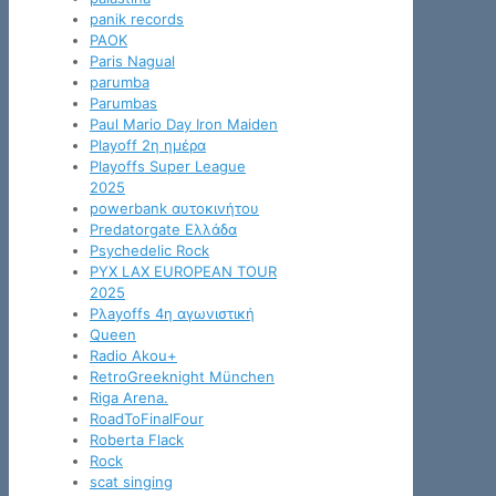
panik records
PAOK
Paris Nagual
parumba
Parumbas
Paul Mario Day Iron Maiden
Playoff 2η ημέρα
Playoffs Super League
2025
powerbank αυτοκινήτου
Predatorgate Ελλάδα
Psychedelic Rock
PYX LAX EUROPEAN TOUR
2025
Pλayoffs 4η αγωνιστική
Queen
Radio Akou+
RetroGreeknight München
Riga Arena.
RoadToFinalFour
Roberta Flack
Rock
scat singing