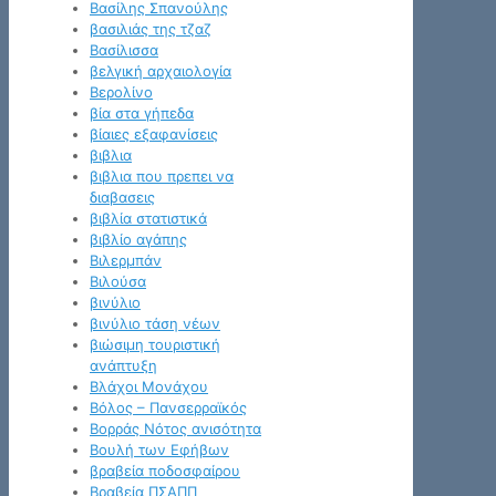
Βασίλης Σπανούλης
βασιλιάς της τζαζ
Βασίλισσα
βελγική αρχαιολογία
Βερολίνο
βία στα γήπεδα
βίαιες εξαφανίσεις
βιβλια
βιβλια που πρεπει να
διαβασεις
βιβλία στατιστικά
βιβλίο αγάπης
Βιλερμπάν
Βιλούσα
βινύλιο
βινύλιο τάση νέων
βιώσιμη τουριστική
ανάπτυξη
Βλάχοι Μονάχου
Βόλος – Πανσερραϊκός
Βορράς Νότος ανισότητα
Βουλή των Εφήβων
βραβεία ποδοσφαίρου
Βραβεία ΠΣΑΠΠ