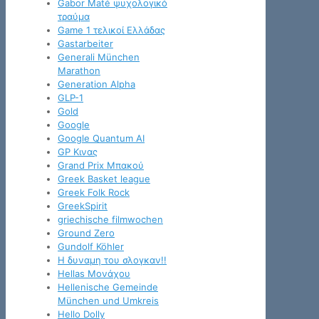
Gabor Maté ψυχολογικό
τραύμα
Game 1 τελικοί Ελλάδας
Gastarbeiter
Generali München
Marathon
Generation Alpha
GLP-1
Gold
Google
Google Quantum AI
GP Κινας
Grand Prix Μπακού
Greek Basket league
Greek Folk Rock
GreekSpirit
griechische filmwochen
Ground Zero
Gundolf Köhler
H δυναμη του σλογκαν!!
Hellas Μονάχου
Hellenische Gemeinde
München und Umkreis
Hello Dolly