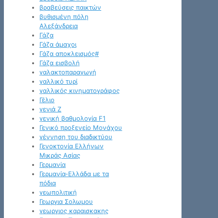
βραβεύσεις παικτών
βυθισμένη πόλη
Αλεξάνδρεια
Γάζα
Γάζα άμαχοι
Γάζα αποκλεισμός#
Γάζα εισβολή
γαλακτοπαραγωγή
γαλλικό τυρί
γαλλικός κινηματογράφος
Γέλιο
γενιά Z
γενική βαθμολογία F1
Γενικό προξενείο Μονάχου
γέννηση του διαδικτύου
Γενοκτονία Ελλήνων
Μικράς Ασίας
Γερμανία
Γερμανία-Ελλάδα με τα
πόδια
γεωπολιτική
Γεωργια Σολωμου
γεωργιος καραισκακης