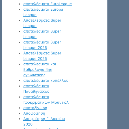
αποτελέσματα EuroLeague
αποτελέσματα Europa
League
Αποτελέσματα Super
League
αποτελέσματα Super
League
αποτελέσματα Super
League 2025
Αποτελέσματα Super
League 2025
αποτελεσματα και
βαθμολογια 4ης
αγωνιστικης
αποτελέσματα κυπέλλου
αποτελέσματα
Παναθηναϊκού
αποτελέσματα
προκριματικών Μουντιάλ
αποτοξίνωση
Αποφοίτηση
Αποφοίτηση Γ΄ Λυκείου
2026