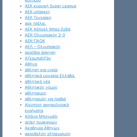
Κουτέσα
ΑΕΚ κορυφή Super League
ΑΕΚ μπάσκετ
ΑΕΚ Τενερίφη
αεκ τσέλιε.
ΑΕΚ Χάποελ Μπερ Σεβά
ΑΕΚ-Ολυμπιακός 2-0
ΑΕΚ-ΠΑΟΚ
ΑΕΛ – Ολυμπιακός
αερόβια άσκηση
Αζερμπαϊτζάν
Αθήνα
άθληση και υγεία
αθλητικά μουσεία Ελλάδα.
αθλητικά νέα
Αθλητικός νόμος
αθλητισμος
αθλητισμός για παιδιά
Αίγυπτος αρχαιολογικά
ευρήματα
Αϊτάνα Μπονμάτι
αιτίες πυρκαγιών
Ακαδημία Αθηνών
ακροδεξιός εξτρεμισμός