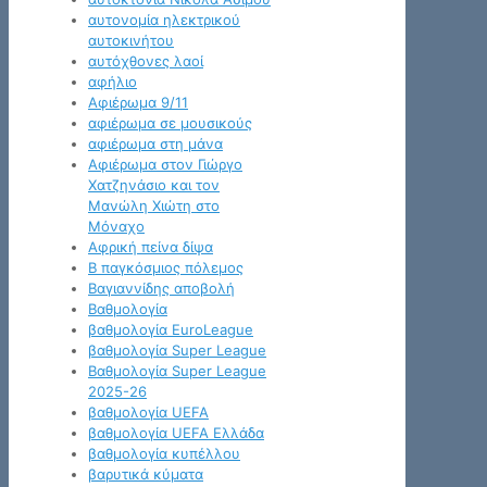
αυτονομία ηλεκτρικού
αυτοκινήτου
αυτόχθονες λαοί
αφήλιο
Αφιέρωμα 9/11
αφιέρωμα σε μουσικούς
αφιέρωμα στη μάνα
Αφιέρωμα στον Γιώργο
Χατζηνάσιο και τον
Μανώλη Χιώτη στο
Μόναχο
Αφρική πείνα δίψα
Β παγκόσμιος πόλεμος
Βαγιαννίδης αποβολή
Βαθμολογία
βαθμολογία EuroLeague
βαθμολογία Super League
Βαθμολογία Super League
2025-26
βαθμολογία UEFA
βαθμολογία UEFA Ελλάδα
βαθμολογία κυπέλλου
βαρυτικά κύματα