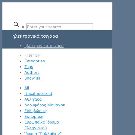
✕
ηλεκτρονικά τσιγάρα
ηλεκτρονικά τσιγάρα
Filter by
Categories
Tags
Authors
Show all
All
Uncategorized
Αθλητικά
Δορυφόρος Μονάχου
Εκδηλώσεις
Εκπομπές
Ευρωπαϊκό Ίδρυμα
Ελληνισμού
Ίδρυμα "Παλλάδιον"