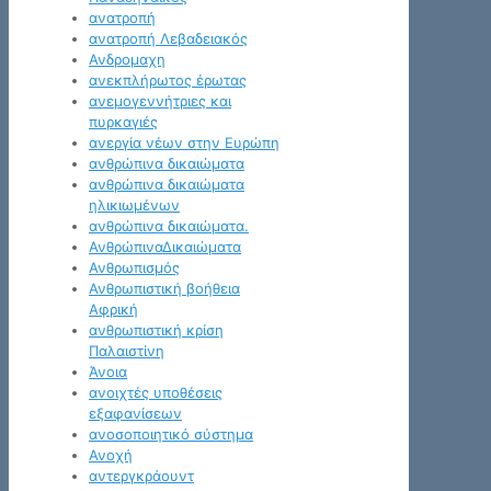
ανατροπή
ανατροπή Λεβαδειακός
Ανδρομαχη
ανεκπλήρωτος έρωτας
ανεμογεννήτριες και
πυρκαγιές
ανεργία νέων στην Ευρώπη
ανθρώπινα δικαιώματα
ανθρώπινα δικαιώματα
ηλικιωμένων
ανθρώπινα δικαιώματα.
ΑνθρώπιναΔικαιώματα
Ανθρωπισμός
Ανθρωπιστική βοήθεια
Αφρική
ανθρωπιστική κρίση
Παλαιστίνη
Άνοια
ανοιχτές υποθέσεις
εξαφανίσεων
ανοσοποιητικό σύστημα
Ανοχή
αντεργκράουντ