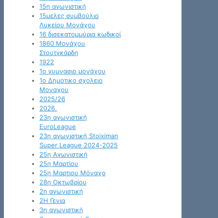
15η αγωνιστική
15μελες συμβούλιο
Λυκείου Μονάχου
16 δισεκατομμύρια κωδικοί
1860 Μονάχου
Στουτγκάρδη
1922
1ο γυμνασιο μονάχου
1ο Δημοτικο σχολειο
Μοναχου
2025/26
2026.
23η αγωνιστική
EuroLeague
23η αγωνιστική Stoiximan
Super League 2024-2025
25η Αγωνιστική
25η Μαρτίου
25η Μαρτιου Μόναχο
28η Οκτωβρίου
2η αγωνιστική
2Η Γενια
3η αγωνιστική