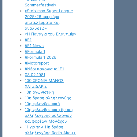
Sommerfestival»
«Stoiximan Super League
2025-26 πρεμιέρα
αποτελέσματα και
αναλύσεις»
«Η Παναγία του Βλαντιμίρ»
#F1
#F1 News
#Formula 1
#Formula 1 2026
#Motorsport
#Νέοι κανονισμοί F1
08.02.1981
100 ΧΡΟΝΙΑ ΜΑΝΟΣ
ΧΑΤΖΙΔΑΚΙΣ
10η αγωνιστική
10η δραση αλληλεγγύης
10η φιλανθρωπική
10η φιλανθρωπικη δραση
αλληλεγγυης συλλογων
και φορέων Μονάχου
11 για την 11η δράση
αλληλεγγύης Radio Akou+