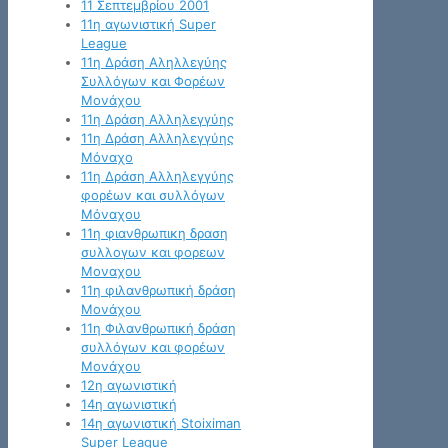
11 Σεπτεμβρίου 2001
11η αγωνιστική Super
League
11η Δράση Αληλλεγύης
Συλλόγων και Φορέων
Μονάχου
11η Δράση Αλληλεγγύης
11η Δράση Αλληλεγγύης
Μόναχο
11η Δράση Αλληλεγγύης
φορέων και συλλόγων
Μόναχου
11η φιανθρωπικη δραση
συλλογων και φορεων
Μοναχου
11η φιλανθρωπική δράση
Μονάχου
11η Φιλανθρωπική δράση
συλλόγων και φορέων
Μονάχου
12η αγωνιστική
14η αγωνιστική
14η αγωνιστική Stoiximan
Super League