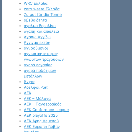
WRC Ελλάδα
zero waste Ελλάδα
Zu gut für die Tonne
αβεβαιότητα
άγαλμα Βερολίνο
αγάπη και απώλεια
Αγαπώ Αγγίζω
Άγγιγμα εκτός
αγνοούμενοι
αγνωστες ιστοριες
γνωστων τραγουδιων
αγορά εργασίας
αγορά πολύτιμων
μετάλλων
Άγχος
Αδελφοι Ραιτ
ΑΕΚ
ΑΕΚ – Μάλαγα
ΑΕΚ – Πανσερραϊκός
ΑΕΚ Conference League
ΑΕΚ playoffs 2025
ΑΕΚ Άρης Λεμεσού
ΑΕΚ Ευρώπη Γιόβιτς