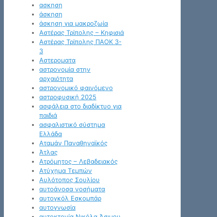
ασκηση
άσκηση
άσκηση για μακροζωία
Αστέρας Τρίπολης – Κηφισιά
Αστέρας Τρίπολης ΠΑΟΚ 3-
3
Αστεροματα
αστρονομία στην
αρχαιότητα
αστρονομικό φαινόμενο
αστροφυσική 2025
ασφάλεια στο διαδίκτυο για
παιδιά
ασφαλιστικό σύστημα
Ελλάδα
Αταμάν Παναθηναϊκός
Άτλας
Ατρόμητος – Λεβαδειακός
Ατύχημα Τεμπών
Αυλότοπος Σουλίου
αυτοάνοσα νοσήματα
αυτογκόλ Εσκομπάρ
αυτογνωσία
αυτοκτονία Νικόλα Άσιμου