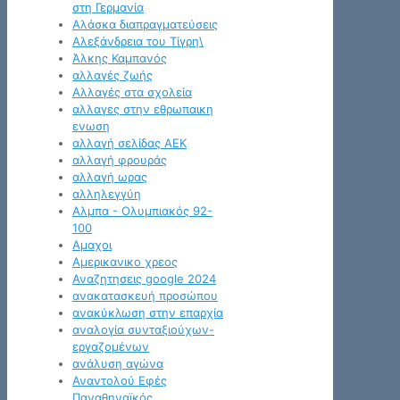
στη Γερμανία
Αλάσκα διαπραγματεύσεις
Αλεξάνδρεια του Τίγρη\
Άλκης Καμπανός
αλλαγές ζωής
Αλλαγές στα σχολεία
αλλαγες στην εθρωπαικη
ενωση
αλλαγή σελίδας ΑΕΚ
αλλαγή φρουράς
αλλαγή ωρας
αλληλεγγύη
Αλμπα - Ολυμπιακός 92-
100
Αμαχοι
Αμερικανικο χρεος
Αναζητησεις google 2024
ανακατασκευή προσώπου
ανακύκλωση στην επαρχία
αναλογία συνταξιούχων-
εργαζομένων
ανάλυση αγώνα
Αναντολού Εφές
Παναθηναϊκός