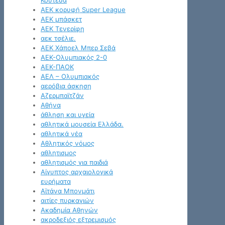
Κουτέσα
ΑΕΚ κορυφή Super League
ΑΕΚ μπάσκετ
ΑΕΚ Τενερίφη
αεκ τσέλιε.
ΑΕΚ Χάποελ Μπερ Σεβά
ΑΕΚ-Ολυμπιακός 2-0
ΑΕΚ-ΠΑΟΚ
ΑΕΛ – Ολυμπιακός
αερόβια άσκηση
Αζερμπαϊτζάν
Αθήνα
άθληση και υγεία
αθλητικά μουσεία Ελλάδα.
αθλητικά νέα
Αθλητικός νόμος
αθλητισμος
αθλητισμός για παιδιά
Αίγυπτος αρχαιολογικά
ευρήματα
Αϊτάνα Μπονμάτι
αιτίες πυρκαγιών
Ακαδημία Αθηνών
ακροδεξιός εξτρεμισμός