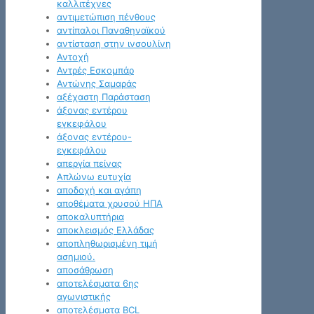
καλλιτέχνες
αντιμετώπιση πένθους
αντίπαλοι Παναθηναϊκού
αντίσταση στην ινσουλίνη
Αντοχή
Αντρές Εσκομπάρ
Αντώνης Σαμαράς
αξέχαστη Παράσταση
άξονας εντέρου
εγκεφάλου
άξονας εντέρου-
εγκεφάλου
απεργία πείνας
Απλώνω ευτυχία
αποδοχή και αγάπη
αποθέματα χρυσού ΗΠΑ
αποκαλυπτήρια
αποκλεισμός Ελλάδας
αποπληθωρισμένη τιμή
ασημιού.
αποσάθρωση
αποτελέσματα 6ης
αγωνιστικής
αποτελέσματα BCL