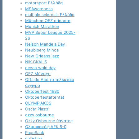
motorsport Ελλάδα
MSAwareness
multiple sclerosis Ελλάδα
München OEZ erinnern
Munich Marathon
MVP Super League 2025-
26
Nelson Mandela Day
Neubiberg Minoa
New Orleans jazz
NIK GKALIS
ocean wold day
OEZ Μόναχο
Offside Από το τελευταίο
άγγιγμα
Oktoberfest 1980
Oktoberfestattentat
OLYMPIAKOS
Oscar Piastri
ozzy osbourne
Ozzy Osbourne θάνατος
Oλυμπιακός-ΑΕΚ 6-0
PageRank
palästina