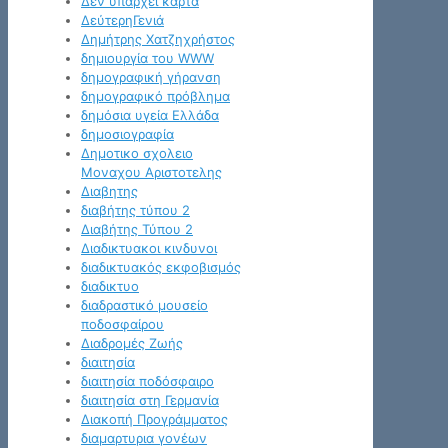
Δεν υπάρχει κάρτα
ΔεύτερηΓενιά
Δημήτρης Χατζηχρήστος
δημιουργία του WWW
δημογραφική γήρανση
δημογραφικό πρόβλημα
δημόσια υγεία Ελλάδα
δημοσιογραφία
Δημοτικο σχολειο
Μοναχου Αριστοτελης
Διαβητης
διαβήτης τύπου 2
Διαβήτης Τύπου 2
Διαδικτυακοι κινδυνοι
διαδικτυακός εκφοβισμός
διαδικτυο
διαδραστικό μουσείο
ποδοσφαίρου
Διαδρομές Ζωής
διαιτησία
διαιτησία ποδόσφαιρο
διαιτησία στη Γερμανία
Διακοπή Προγράμματος
διαμαρτυρια γονέων