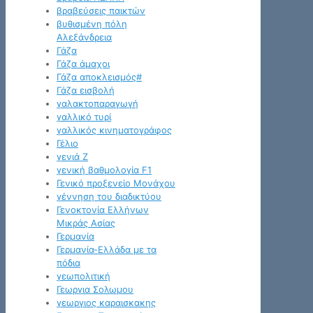
βραβεύσεις παικτών
βυθισμένη πόλη
Αλεξάνδρεια
Γάζα
Γάζα άμαχοι
Γάζα αποκλεισμός#
Γάζα εισβολή
γαλακτοπαραγωγή
γαλλικό τυρί
γαλλικός κινηματογράφος
Γέλιο
γενιά Z
γενική βαθμολογία F1
Γενικό προξενείο Μονάχου
γέννηση του διαδικτύου
Γενοκτονία Ελλήνων
Μικράς Ασίας
Γερμανία
Γερμανία-Ελλάδα με τα
πόδια
γεωπολιτική
Γεωργια Σολωμου
γεωργιος καραισκακης