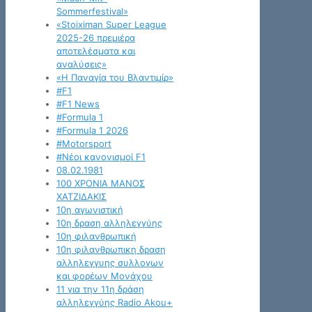
Sommerfestival»
«Stoiximan Super League
2025-26 πρεμιέρα
αποτελέσματα και
αναλύσεις»
«Η Παναγία του Βλαντιμίρ»
#F1
#F1 News
#Formula 1
#Formula 1 2026
#Motorsport
#Νέοι κανονισμοί F1
08.02.1981
100 ΧΡΟΝΙΑ ΜΑΝΟΣ
ΧΑΤΖΙΔΑΚΙΣ
10η αγωνιστική
10η δραση αλληλεγγύης
10η φιλανθρωπική
10η φιλανθρωπικη δραση
αλληλεγγυης συλλογων
και φορέων Μονάχου
11 για την 11η δράση
αλληλεγγύης Radio Akou+