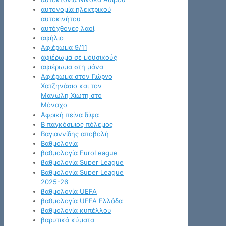
αυτονομία ηλεκτρικού
αυτοκινήτου
αυτόχθονες λαοί
αφήλιο
Αφιέρωμα 9/11
αφιέρωμα σε μουσικούς
αφιέρωμα στη μάνα
Αφιέρωμα στον Γιώργο
Χατζηνάσιο και τον
Μανώλη Χιώτη στο
Μόναχο
Αφρική πείνα δίψα
Β παγκόσμιος πόλεμος
Βαγιαννίδης αποβολή
Βαθμολογία
βαθμολογία EuroLeague
βαθμολογία Super League
Βαθμολογία Super League
2025-26
βαθμολογία UEFA
βαθμολογία UEFA Ελλάδα
βαθμολογία κυπέλλου
βαρυτικά κύματα