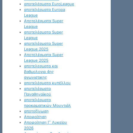
αποτελέσματα EuroLeague
αποτελέσματα Europa
League
Αποτελέσματα Super
League
αποτελέσματα Super
League
αποτελέσματα Super
League 2025
Αποτελέσματα Super
League 2025
αποτελεσματα και
βαθμολογια 4ης
αγωνιστικης
αποτελέσματα κυπέλλου
αποτελέσματα
Παναθηναϊκού
αποτελέσματα
προκριματικών Μουντιάλ
αποτοξίνωση
Αποφοίτηση
Αποφοίτηση Γ΄ Λυκείου
2026