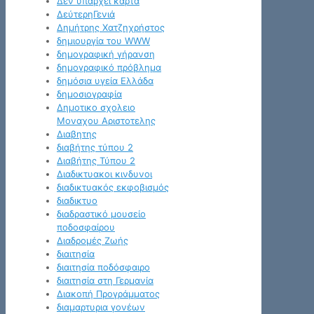
Δεν υπάρχει κάρτα
ΔεύτερηΓενιά
Δημήτρης Χατζηχρήστος
δημιουργία του WWW
δημογραφική γήρανση
δημογραφικό πρόβλημα
δημόσια υγεία Ελλάδα
δημοσιογραφία
Δημοτικο σχολειο
Μοναχου Αριστοτελης
Διαβητης
διαβήτης τύπου 2
Διαβήτης Τύπου 2
Διαδικτυακοι κινδυνοι
διαδικτυακός εκφοβισμός
διαδικτυο
διαδραστικό μουσείο
ποδοσφαίρου
Διαδρομές Ζωής
διαιτησία
διαιτησία ποδόσφαιρο
διαιτησία στη Γερμανία
Διακοπή Προγράμματος
διαμαρτυρια γονέων