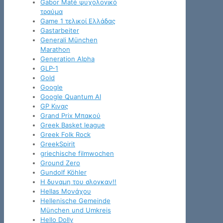
Gabor Maté ψυχολογικό
τραύμα
Game 1 τελικοί Ελλάδας
Gastarbeiter
Generali München
Marathon
Generation Alpha
GLP-1
Gold
Google
Google Quantum AI
GP Κινας
Grand Prix Μπακού
Greek Basket league
Greek Folk Rock
GreekSpirit
griechische filmwochen
Ground Zero
Gundolf Köhler
H δυναμη του σλογκαν!!
Hellas Μονάχου
Hellenische Gemeinde
München und Umkreis
Hello Dolly