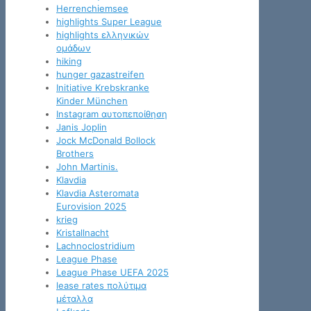
Herrenchiemsee
highlights Super League
highlights ελληνικών
ομάδων
hiking
hunger gazastreifen
Initiative Krebskranke
Kinder München
Instagram αυτοπεποίθηση
Janis Joplin
Jock McDonald Bollock
Brothers
John Martinis.
Klavdia
Klavdia Asteromata
Eurovision 2025
krieg
Kristallnacht
Lachnoclostridium
League Phase
League Phase UEFA 2025
lease rates πολύτιμα
μέταλλα