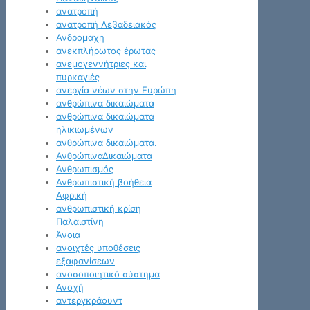
ανατροπή
ανατροπή Λεβαδειακός
Ανδρομαχη
ανεκπλήρωτος έρωτας
ανεμογεννήτριες και
πυρκαγιές
ανεργία νέων στην Ευρώπη
ανθρώπινα δικαιώματα
ανθρώπινα δικαιώματα
ηλικιωμένων
ανθρώπινα δικαιώματα.
ΑνθρώπιναΔικαιώματα
Ανθρωπισμός
Ανθρωπιστική βοήθεια
Αφρική
ανθρωπιστική κρίση
Παλαιστίνη
Άνοια
ανοιχτές υποθέσεις
εξαφανίσεων
ανοσοποιητικό σύστημα
Ανοχή
αντεργκράουντ