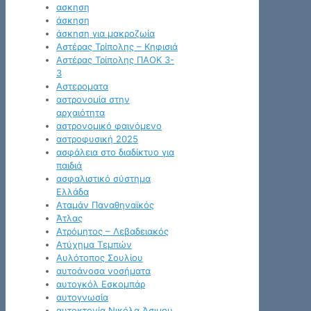
ασκηση
άσκηση
άσκηση για μακροζωία
Αστέρας Τρίπολης – Κηφισιά
Αστέρας Τρίπολης ΠΑΟΚ 3-
3
Αστεροματα
αστρονομία στην
αρχαιότητα
αστρονομικό φαινόμενο
αστροφυσική 2025
ασφάλεια στο διαδίκτυο για
παιδιά
ασφαλιστικό σύστημα
Ελλάδα
Αταμάν Παναθηναϊκός
Άτλας
Ατρόμητος – Λεβαδειακός
Ατύχημα Τεμπών
Αυλότοπος Σουλίου
αυτοάνοσα νοσήματα
αυτογκόλ Εσκομπάρ
αυτογνωσία
αυτοκτονία Νικόλα Άσιμου