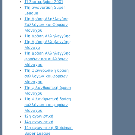
11 Σεπτεμβρίου 2001
11η αγωνιστική Super
League
11η Δράση Αληλλεγύης
Συλλόγων και Φορέων
Μονάχου
11η Δράση Αλληλεγγύης
11η Δράση Αλληλεγγύης
Μόναχο
11η Δράση Αλληλεγγύης
φορέων και συλλόγων
Μόναχου
11η φιανθρωπικη δραση
συλλογων και φορεων
Μοναχου
11η φιλανθρωπική δράση
Μονάχου
11η Φιλανθρωπική δράση
συλλόγων και φορέων
Μονάχου
12η αγωνιστική
14η αγωνιστική
14η αγωνιστική Stoiximan
Super League