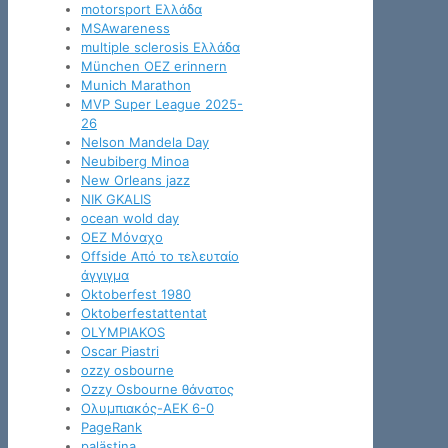
motorsport Ελλάδα
MSAwareness
multiple sclerosis Ελλάδα
München OEZ erinnern
Munich Marathon
MVP Super League 2025-
26
Nelson Mandela Day
Neubiberg Minoa
New Orleans jazz
NIK GKALIS
ocean wold day
OEZ Μόναχο
Offside Από το τελευταίο
άγγιγμα
Oktoberfest 1980
Oktoberfestattentat
OLYMPIAKOS
Oscar Piastri
ozzy osbourne
Ozzy Osbourne θάνατος
Oλυμπιακός-ΑΕΚ 6-0
PageRank
palästina