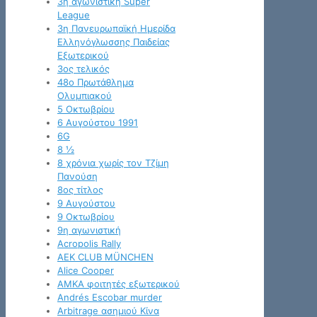
3η αγωνιστική Super
League
3η Πανευρωπαϊκή Ημερίδα
Ελληνόγλωσσης Παιδείας
Εξωτερικού
3ος τελικός
48ο Πρωτάθλημα
Ολυμπιακού
5 Οκτωβρίου
6 Αυγούστου 1991
6G
8 ½
8 χρόνια χωρίς τον Τζίμη
Πανούση
8ος τίτλος
9 Αυγούστου
9 Οκτωβρίου
9η αγωνιστική
Acropolis Rally
AEK CLUB MÜNCHEN
Alice Cooper
AMKA φοιτητές εξωτερικού
Andrés Escobar murder
Arbitrage ασημιού Κίνα