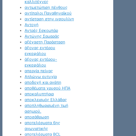
καλλιτέχνες
αντιμετώπιση πένθους
αντίπαλοι Παναθηναϊκού
αντίσταση στην ινσουλίνη
Αντοχή
Αντρές Εσκομπάρ
Αντώνης Σαμαράς
αξέχαστη Παράσταση
άξονας εντέρου
εγκεφάλου
άξονας εντέρου-
εγκεφάλου
απεργία πείνας
Απλώνω ευτυχία
αποδοχή και αγάπη
αποθέματα χρυσού ΗΠΑ
αποκαλυπτήρια
αποκλεισμός Ελλάδας
αποπληθωρισμένη τιμή
ασημιού.
αποσάθρωση
αποτελέσματα 6ης
αγωνιστικής
αποτελέσματα BCL