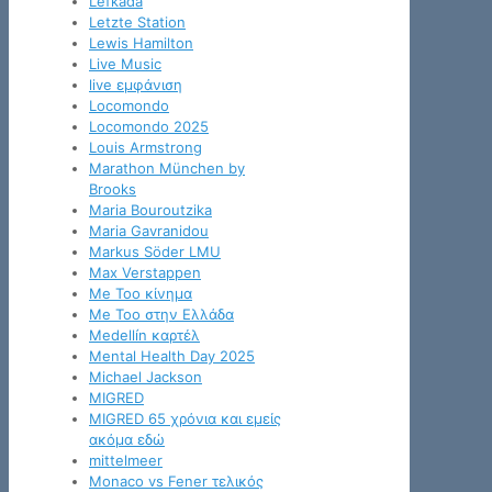
Lefkada
Letzte Station
Lewis Hamilton
Live Music
live εμφάνιση
Locomondo
Locomondo 2025
Louis Armstrong
Marathon München by
Brooks
Maria Bouroutzika
Maria Gavranidou
Markus Söder LMU
Max Verstappen
Me Too κίνημα
Me Too στην Ελλάδα
Medellín καρτέλ
Mental Health Day 2025
Michael Jackson
MIGRED
MIGRED 65 χρόνια και εμείς
ακόμα εδώ
mittelmeer
Monaco vs Fener τελικός