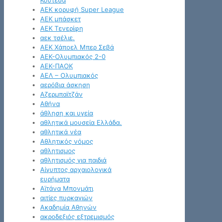
Κουτέσα
ΑΕΚ κορυφή Super League
ΑΕΚ μπάσκετ
ΑΕΚ Τενερίφη
αεκ τσέλιε.
ΑΕΚ Χάποελ Μπερ Σεβά
ΑΕΚ-Ολυμπιακός 2-0
ΑΕΚ-ΠΑΟΚ
ΑΕΛ – Ολυμπιακός
αερόβια άσκηση
Αζερμπαϊτζάν
Αθήνα
άθληση και υγεία
αθλητικά μουσεία Ελλάδα.
αθλητικά νέα
Αθλητικός νόμος
αθλητισμος
αθλητισμός για παιδιά
Αίγυπτος αρχαιολογικά
ευρήματα
Αϊτάνα Μπονμάτι
αιτίες πυρκαγιών
Ακαδημία Αθηνών
ακροδεξιός εξτρεμισμός