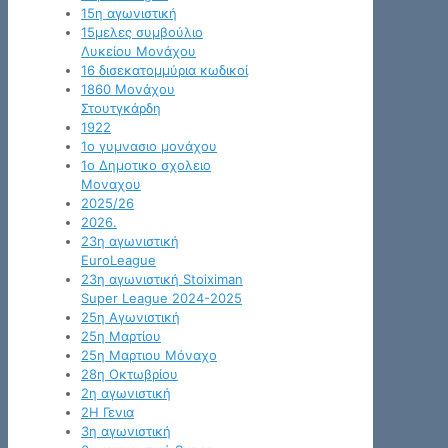
15η αγωνιστική
15μελες συμβούλιο
Λυκείου Μονάχου
16 δισεκατομμύρια κωδικοί
1860 Μονάχου
Στουτγκάρδη
1922
1ο γυμνασιο μονάχου
1ο Δημοτικο σχολειο
Μοναχου
2025/26
2026.
23η αγωνιστική
EuroLeague
23η αγωνιστική Stoiximan
Super League 2024-2025
25η Αγωνιστική
25η Μαρτίου
25η Μαρτιου Μόναχο
28η Οκτωβρίου
2η αγωνιστική
2Η Γενια
3η αγωνιστική