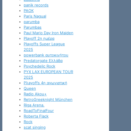
panik records
PAOK
Paris Nagual
parumba
Parumbas
Paul Mario Day Iron Maiden
Playoff 2η ημέρα
Playoffs Super League
2025
powerbank αυτοκινήτου
Predatorgate Ελλάδα
Psychedelic Rock
PYX LAX EUROPEAN TOUR
2025
Pλayoffs 4η αγωνιστική
Queen
Radio Akou+
RetroGreeknight München
Riga Arena.
RoadToFinalFour
Roberta Flack
Rock
scat singing