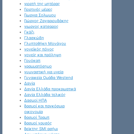
γιορτή της μητέρας
Γιορτινές μέρες
Γιωργια Σολωμου
Γιώργος Ζαχαριουδάκης
γιωργος κατσαρος
Γκάζι
Γλασκώβη
Γλυπτοθήκη Μονάχου
γονεϊκός πόνος
γονείς και πρόληψη
Γουόκαπ
γραμματόσημο
γυμναστική για υγεία
Γυναικεία Ομάδα Westend
Δανία
Δανία Ελλάδα προκριματικά
Δανία Ελλάδα τελικός
Δασμοί ΗΠΑ
δασμοί και παγκόσμια
οικονομία
δασμοί Τραμπ
δασμοί χρυσός
δείκτης SMI ασήμι