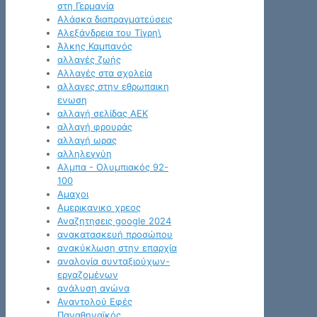
στη Γερμανία
Αλάσκα διαπραγματεύσεις
Αλεξάνδρεια του Τίγρη\
Άλκης Καμπανός
αλλαγές ζωής
Αλλαγές στα σχολεία
αλλαγες στην εθρωπαικη
ενωση
αλλαγή σελίδας ΑΕΚ
αλλαγή φρουράς
αλλαγή ωρας
αλληλεγγύη
Αλμπα - Ολυμπιακός 92-
100
Αμαχοι
Αμερικανικο χρεος
Αναζητησεις google 2024
ανακατασκευή προσώπου
ανακύκλωση στην επαρχία
αναλογία συνταξιούχων-
εργαζομένων
ανάλυση αγώνα
Αναντολού Εφές
Παναθηναϊκός