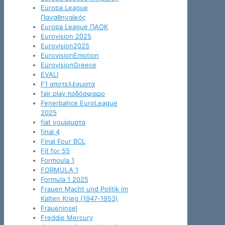
Europa League
Παναθηναϊκός
Europa League ΠΑΟΚ
Eurovision 2025
Eurovision2025
EurovisionEmotion
EurovisionGreece
EVALI
F1 αποτελέσματα
fair play ποδόσφαιρο
Fenerbahce EuroLeague
2025
fiat νομίσματα
final 4
Final Four BCL
Fit for 55
Formoula 1
FORMULA 1
Formula 1 2025
Frauen Macht und Politik im
Kalten Krieg (1947-1953)
Fraueninsel
Freddie Mercury