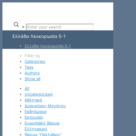
✕
Ελλάδα Λευκορωσία 5-1
Ελλάδα Λευκορωσία 5-1
Filter by
Categories
Tags
Authors
Show all
All
Uncategorized
Αθλητικά
Δορυφόρος Μονάχου
Εκδηλώσεις
Εκπομπές
Ευρωπαϊκό Ίδρυμα
Ελληνισμού
Ίδρυμα "Παλλάδιον"