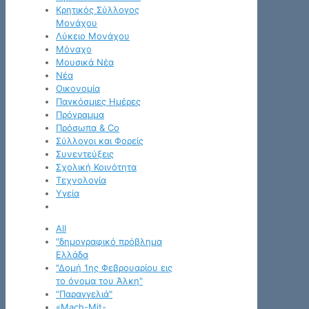
Κρητικός Σύλλογος
Μονάχου
Λύκειο Μονάχου
Μόναχο
Μουσικά Νέα
Νέα
Οικονομία
Παγκόσμιες Ημέρες
Πρόγραμμα
Πρόσωπα & Co
Σύλλογοι και Φορείς
Συνεντεύξεις
Σχολική Κοινότητα
Τεχνολογία
Υγεία
All
"δημογραφικό πρόβλημα
Ελλάδα
"Δομή 1ης Φεβρουαρίου εις
το όνομα του Άλκη"
"Παραγγελιά"
«Mach-Mit-