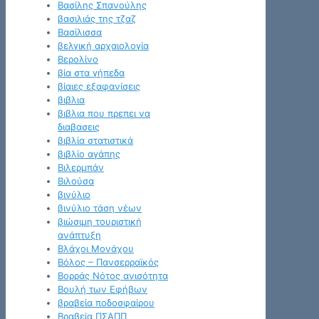
Βασίλης Σπανούλης
βασιλιάς της τζαζ
Βασίλισσα
βελγική αρχαιολογία
Βερολίνο
βία στα γήπεδα
βίαιες εξαφανίσεις
βιβλια
βιβλια που πρεπει να
διαβασεις
βιβλία στατιστικά
βιβλίο αγάπης
Βιλερμπάν
Βιλούσα
βινύλιο
βινύλιο τάση νέων
βιώσιμη τουριστική
ανάπτυξη
Βλάχοι Μονάχου
Βόλος – Πανσερραϊκός
Βορράς Νότος ανισότητα
Βουλή των Εφήβων
βραβεία ποδοσφαίρου
Βραβεία ΠΣΑΠΠ