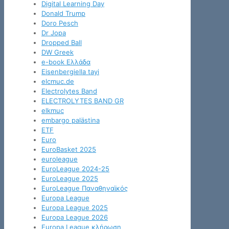
Digital Learning Day
Donald Trump
Doro Pesch
Dr Jopa
Dropped Ball
DW Greek
e-book Ελλάδα
Eisenbergiella tayi
elcmuc.de
Electrolytes Band
ELECTROLYTES BAND GR
elkmuc
embargo palästina
ETF
Euro
EuroBasket 2025
euroleague
EuroLeague 2024-25
EuroLeague 2025
EuroLeague Παναθηναϊκός
Europa League
Europa League 2025
Europa League 2026
Europa League κλήρωση