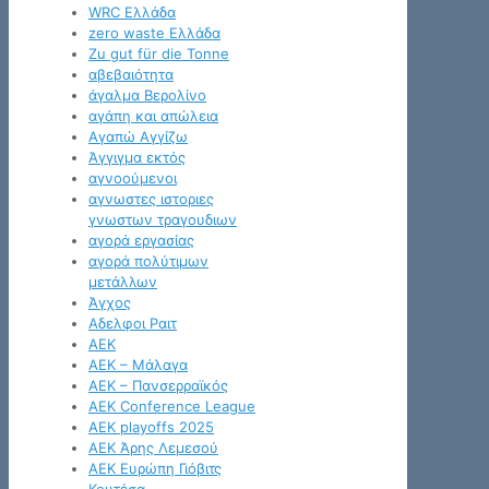
WRC Ελλάδα
zero waste Ελλάδα
Zu gut für die Tonne
αβεβαιότητα
άγαλμα Βερολίνο
αγάπη και απώλεια
Αγαπώ Αγγίζω
Άγγιγμα εκτός
αγνοούμενοι
αγνωστες ιστοριες
γνωστων τραγουδιων
αγορά εργασίας
αγορά πολύτιμων
μετάλλων
Άγχος
Αδελφοι Ραιτ
ΑΕΚ
ΑΕΚ – Μάλαγα
ΑΕΚ – Πανσερραϊκός
ΑΕΚ Conference League
ΑΕΚ playoffs 2025
ΑΕΚ Άρης Λεμεσού
ΑΕΚ Ευρώπη Γιόβιτς