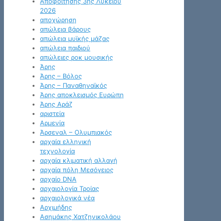
Αποφοίτησης 3ης Λυκείου
2026
αποχώρηση
απώλεια βάρους
απώλεια μυϊκής μάζας
απώλεια παιδιού
απώλειες ροκ μουσικής
Άρης
Άρης – Βόλος
Άρης – Παναθηναϊκός
Άρης αποκλεισμός Ευρώπη
Άρης Αράζ
αριστεία
Αρμενία
Άρσεναλ – Ολυμπιακός
αρχαία ελληνική
τεχνολογία
αρχαία κλιματική αλλαγή
αρχαία πόλη Μεσόγειος
αρχαίο DNA
αρχαιολογία Τροίας
αρχαιολογικά νέα
Αρχιμήδης
Ασημάκης Χατζηνικολάου