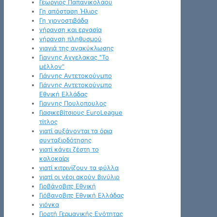
Γεωργιος Παπανικολαου
Γη απόσταση Ήλιος
Γη χιονοστιβάδα
γήρανση και εργασία
γήρανση πληθυσμού
γιαγιά της ανακύκλωσης
Γιαννης Αγγελακας "Το
μέλλον"
Γιάννης Αντετοκούνμπο
Γιάννης Αντετοκούνμπο
Εθνική Ελλάδας
Γιαννης Πουλοπουλος
Γιασικεβίτσιους EuroLeague
τίτλος
γιατί αυξάνονται τα όρια
συνταξιοδότησης
γιατί κάνει ζέστη το
καλοκαίρι
γιατί κιτρινίζουν τα φύλλα
γιατί οι νέοι ακούν βινύλιο
Γιοβάνοβιτς Εθνική
Γιόβανοβιτς Εθνική Ελλάδας
γιόγκα
Γιορτή Γερμανικής Ενότητας