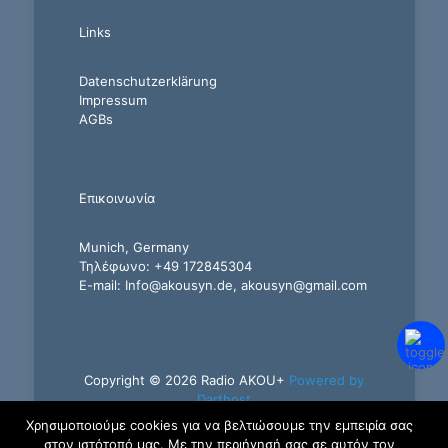
Links
Datenschutzerklärung
Impressum
AGBs
Επικοινωνία
Munich, Germany
Τηλέφωνο: +49 172845304
E-mail: Info@akousyn.de, akousyn@gmail.com
Copyright © 2026 Radio AKOU+
Powered by
Darthost
Χρησιμοποιούμε cookies για να βελτιώσουμε την εμπειρία σας
στον ιστότοπό μας. Με την περιήγησή σας σε αυτόν τον