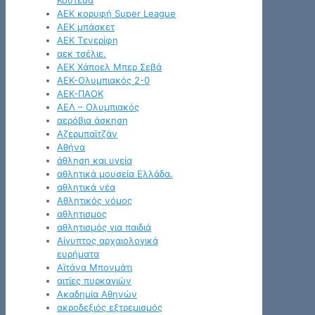
Κουτέσα
ΑΕΚ κορυφή Super League
ΑΕΚ μπάσκετ
ΑΕΚ Τενερίφη
αεκ τσέλιε.
ΑΕΚ Χάποελ Μπερ Σεβά
ΑΕΚ-Ολυμπιακός 2-0
ΑΕΚ-ΠΑΟΚ
ΑΕΛ – Ολυμπιακός
αερόβια άσκηση
Αζερμπαϊτζάν
Αθήνα
άθληση και υγεία
αθλητικά μουσεία Ελλάδα.
αθλητικά νέα
Αθλητικός νόμος
αθλητισμος
αθλητισμός για παιδιά
Αίγυπτος αρχαιολογικά
ευρήματα
Αϊτάνα Μπονμάτι
αιτίες πυρκαγιών
Ακαδημία Αθηνών
ακροδεξιός εξτρεμισμός