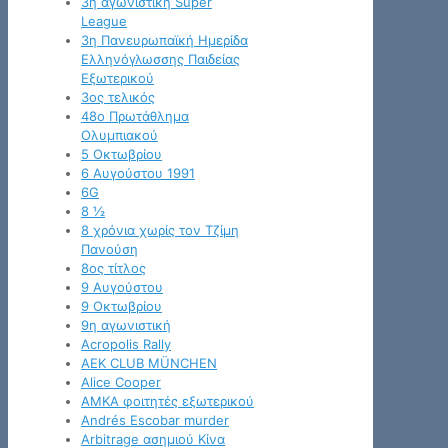
3η αγωνιστική Super
League
3η Πανευρωπαϊκή Ημερίδα
Ελληνόγλωσσης Παιδείας
Εξωτερικού
3ος τελικός
48ο Πρωτάθλημα
Ολυμπιακού
5 Οκτωβρίου
6 Αυγούστου 1991
6G
8 ½
8 χρόνια χωρίς τον Τζίμη
Πανούση
8ος τίτλος
9 Αυγούστου
9 Οκτωβρίου
9η αγωνιστική
Acropolis Rally
AEK CLUB MÜNCHEN
Alice Cooper
AMKA φοιτητές εξωτερικού
Andrés Escobar murder
Arbitrage ασημιού Κίνα