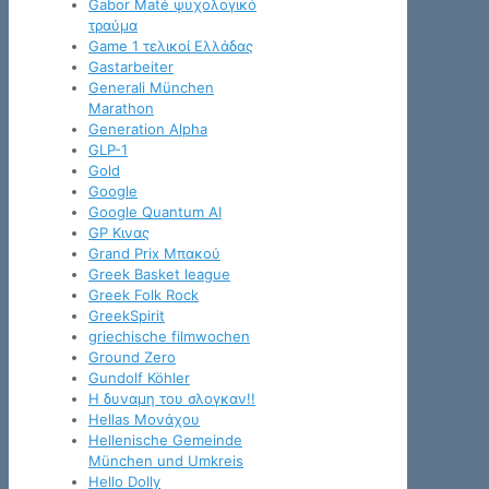
Gabor Maté ψυχολογικό
τραύμα
Game 1 τελικοί Ελλάδας
Gastarbeiter
Generali München
Marathon
Generation Alpha
GLP-1
Gold
Google
Google Quantum AI
GP Κινας
Grand Prix Μπακού
Greek Basket league
Greek Folk Rock
GreekSpirit
griechische filmwochen
Ground Zero
Gundolf Köhler
H δυναμη του σλογκαν!!
Hellas Μονάχου
Hellenische Gemeinde
München und Umkreis
Hello Dolly