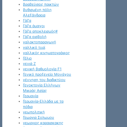
βραβεύσεις παικτών
βυθισμένη πόλη
Αλεξάνδρεια
Γάζα
Γάζα άμαχοι
Γάζα αποκλεισμός#
Γάζα εισβολή
γαλακτοπαραγωγή
γαλλικό τυρί
γαλλικός κινηματογράφος
Γέλιο
γενιά Z
γενική βαθμολογία F1
Γενικό προξενείο Μονάχου
γέννηση του διαδικτύου
Γενοκτονία Ελλήνων
Μικράς Ασίας
Γερμανία
Γερμανία-Ελλάδα με τα
πόδια
γεωπολιτική
Γεωργια Σολωμου
γεωργιος καραισκακης