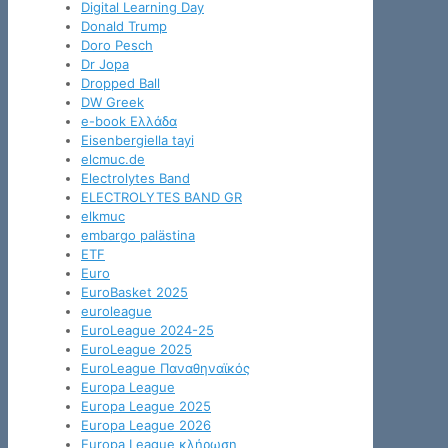
Digital Learning Day
Donald Trump
Doro Pesch
Dr Jopa
Dropped Ball
DW Greek
e-book Ελλάδα
Eisenbergiella tayi
elcmuc.de
Electrolytes Band
ELECTROLYTES BAND GR
elkmuc
embargo palästina
ETF
Euro
EuroBasket 2025
euroleague
EuroLeague 2024-25
EuroLeague 2025
EuroLeague Παναθηναϊκός
Europa League
Europa League 2025
Europa League 2026
Europa League κλήρωση