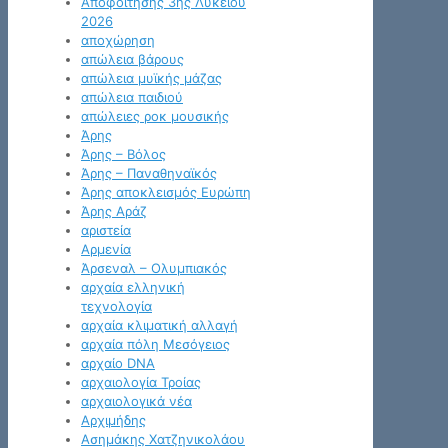
Αποφοίτησης 3ης Λυκείου
2026
αποχώρηση
απώλεια βάρους
απώλεια μυϊκής μάζας
απώλεια παιδιού
απώλειες ροκ μουσικής
Άρης
Άρης – Βόλος
Άρης – Παναθηναϊκός
Άρης αποκλεισμός Ευρώπη
Άρης Αράζ
αριστεία
Αρμενία
Άρσεναλ – Ολυμπιακός
αρχαία ελληνική
τεχνολογία
αρχαία κλιματική αλλαγή
αρχαία πόλη Μεσόγειος
αρχαίο DNA
αρχαιολογία Τροίας
αρχαιολογικά νέα
Αρχιμήδης
Ασημάκης Χατζηνικολάου