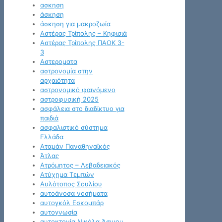
ασκηση
άσκηση
άσκηση για μακροζωία
Αστέρας Τρίπολης – Κηφισιά
Αστέρας Τρίπολης ΠΑΟΚ 3-
3
Αστεροματα
αστρονομία στην
αρχαιότητα
αστρονομικό φαινόμενο
αστροφυσική 2025
ασφάλεια στο διαδίκτυο για
παιδιά
ασφαλιστικό σύστημα
Ελλάδα
Αταμάν Παναθηναϊκός
Άτλας
Ατρόμητος – Λεβαδειακός
Ατύχημα Τεμπών
Αυλότοπος Σουλίου
αυτοάνοσα νοσήματα
αυτογκόλ Εσκομπάρ
αυτογνωσία
αυτοκτονία Νικόλα Άσιμου