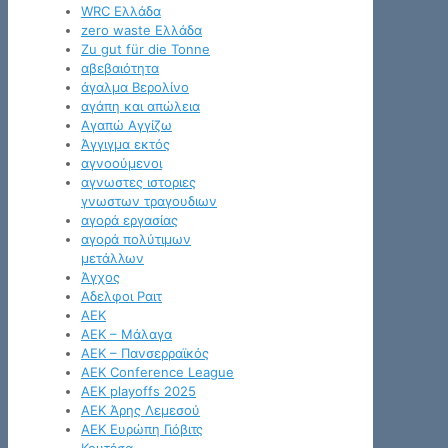
WRC Ελλάδα
zero waste Ελλάδα
Zu gut für die Tonne
αβεβαιότητα
άγαλμα Βερολίνο
αγάπη και απώλεια
Αγαπώ Αγγίζω
Άγγιγμα εκτός
αγνοούμενοι
αγνωστες ιστοριες
γνωστων τραγουδιων
αγορά εργασίας
αγορά πολύτιμων
μετάλλων
Άγχος
Αδελφοι Ραιτ
ΑΕΚ
ΑΕΚ – Μάλαγα
ΑΕΚ – Πανσερραϊκός
ΑΕΚ Conference League
ΑΕΚ playoffs 2025
ΑΕΚ Άρης Λεμεσού
ΑΕΚ Ευρώπη Γιόβιτς