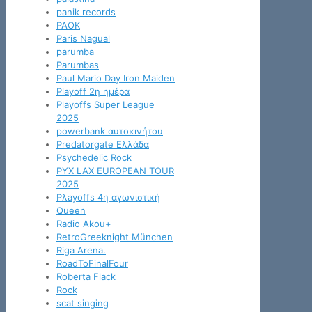
panik records
PAOK
Paris Nagual
parumba
Parumbas
Paul Mario Day Iron Maiden
Playoff 2η ημέρα
Playoffs Super League
2025
powerbank αυτοκινήτου
Predatorgate Ελλάδα
Psychedelic Rock
PYX LAX EUROPEAN TOUR
2025
Pλayoffs 4η αγωνιστική
Queen
Radio Akou+
RetroGreeknight München
Riga Arena.
RoadToFinalFour
Roberta Flack
Rock
scat singing