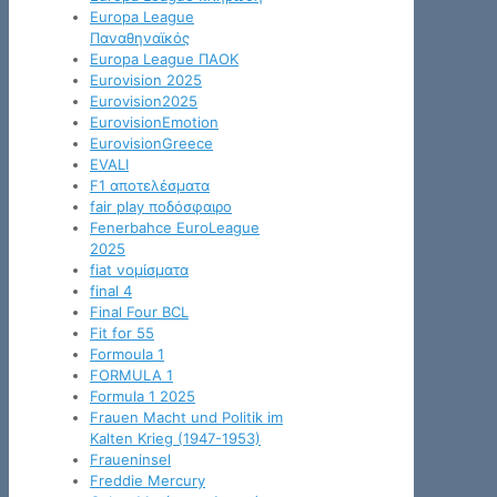
Europa League
Παναθηναϊκός
Europa League ΠΑΟΚ
Eurovision 2025
Eurovision2025
EurovisionEmotion
EurovisionGreece
EVALI
F1 αποτελέσματα
fair play ποδόσφαιρο
Fenerbahce EuroLeague
2025
fiat νομίσματα
final 4
Final Four BCL
Fit for 55
Formoula 1
FORMULA 1
Formula 1 2025
Frauen Macht und Politik im
Kalten Krieg (1947-1953)
Fraueninsel
Freddie Mercury