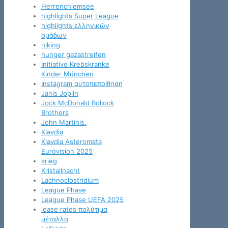
Herrenchiemsee
highlights Super League
highlights ελληνικών
ομάδων
hiking
hunger gazastreifen
Initiative Krebskranke
Kinder München
Instagram αυτοπεποίθηση
Janis Joplin
Jock McDonald Bollock
Brothers
John Martinis.
Klavdia
Klavdia Asteromata
Eurovision 2025
krieg
Kristallnacht
Lachnoclostridium
League Phase
League Phase UEFA 2025
lease rates πολύτιμα
μέταλλα