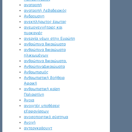
ανατροπή
ανατροπή Λεβαδειακός
Ανδρομαχη
ανεκπλήρωτος έρωτας
ανεμογεννήτριες και
πυρκαγιές
ανεργία νέων στην Ευρώπη
ανθρώπινα δικαιώματα
ανθρώπινα δικαιώματα
ηλικιωμένων
ανθρώπινα δικαιώματα.
ΑνθρώπιναΔικαιώματα
Ανθρωπισμός
Ανθρωπιστική βοήθεια
Αφρική
ανθρωπιστική κρίση
Παλαιστίνη
Άνοια
ανοιχτές υποθέσεις
εξαφανίσεων
ανοσοποιητικό σύστημα
Ανοχή
αντεργκράουντ