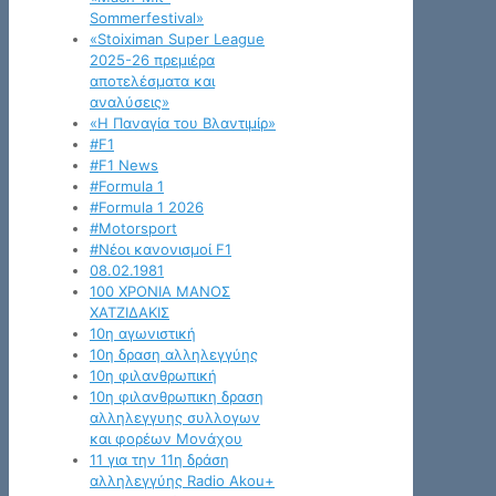
Sommerfestival»
«Stoiximan Super League
2025-26 πρεμιέρα
αποτελέσματα και
αναλύσεις»
«Η Παναγία του Βλαντιμίρ»
#F1
#F1 News
#Formula 1
#Formula 1 2026
#Motorsport
#Νέοι κανονισμοί F1
08.02.1981
100 ΧΡΟΝΙΑ ΜΑΝΟΣ
ΧΑΤΖΙΔΑΚΙΣ
10η αγωνιστική
10η δραση αλληλεγγύης
10η φιλανθρωπική
10η φιλανθρωπικη δραση
αλληλεγγυης συλλογων
και φορέων Μονάχου
11 για την 11η δράση
αλληλεγγύης Radio Akou+