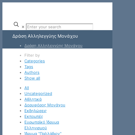
✕
Δράση Αλληλεγγύης Μονάχου
Δράση Αλληλεγγύης Μονάχου
Filter by
Categories
Tags
Authors
Show all
All
Uncategorized
Αθλητικά
Δορυφόρος Μονάχου
Εκδηλώσεις
Εκπομπές
Ευρωπαϊκό Ίδρυμα
Ελληνισμού
Ίδρυμα "Παλλάδιον"