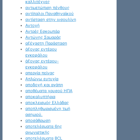
καλλιτέχνες
αντιμετώπιση πένθους
αντίπαλοι Παναθηναϊκού
αντίσταση στην ινσουλίνη
Αντοχή
Αντρές Εσκομπάρ
Αντώνης Σαμαράς
αξέχαστη Παράσταση
άξονας εντέρου
εγκεφάλου
άξονας εντέρου-
εγκεφάλου
απεργία πείνας
Απλώνω ευτυχία
αποδοχή και αγάπη
αποθέματα χρυσού ΗΠΑ
αποκαλυπτήρια
αποκλεισμός Ελλάδας
αποπληθωρισμένη τιμή
ασημιού.
αποσάθρωση
αποτελέσματα 6ης
αγωνιστικής
αποτελέσματα BCL