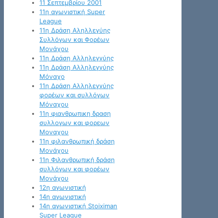
11 Σεπτεμβρίου 2001
11η αγωνιστική Super
League
11η Δράση Αληλλεγύης
Συλλόγων και Φορέων
Μονάχου
11η Δράση Αλληλεγγύης
11η Δράση Αλληλεγγύης
Μόναχο
11η Δράση Αλληλεγγύης
φορέων και συλλόγων
Μόναχου
11η φιανθρωπικη δραση
συλλογων και φορεων
Μοναχου
11η φιλανθρωπική δράση
Μονάχου
11η Φιλανθρωπική δράση
συλλόγων και φορέων
Μονάχου
12η αγωνιστική
14η αγωνιστική
14η αγωνιστική Stoiximan
Super League