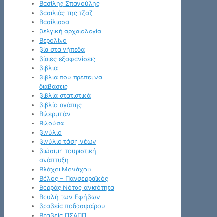
Βασίλης Σπανούλης
βασιλιάς της τζαζ
Βασίλισσα
βελγική αρχαιολογία
Βερολίνο
βία στα γήπεδα
βίαιες εξαφανίσεις
βιβλια
βιβλια που πρεπει να
διαβασεις
βιβλία στατιστικά
βιβλίο αγάπης
Βιλερμπάν
Βιλούσα
βινύλιο
βινύλιο τάση νέων
βιώσιμη τουριστική
ανάπτυξη
Βλάχοι Μονάχου
Βόλος – Πανσερραϊκός
Βορράς Νότος ανισότητα
Βουλή των Εφήβων
βραβεία ποδοσφαίρου
Βραβεία ΠΣΑΠΠ