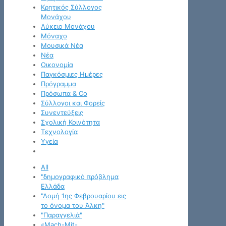
Κρητικός Σύλλογος
Μονάχου
Λύκειο Μονάχου
Μόναχο
Μουσικά Νέα
Νέα
Οικονομία
Παγκόσμιες Ημέρες
Πρόγραμμα
Πρόσωπα & Co
Σύλλογοι και Φορείς
Συνεντεύξεις
Σχολική Κοινότητα
Τεχνολογία
Υγεία
All
"δημογραφικό πρόβλημα
Ελλάδα
"Δομή 1ης Φεβρουαρίου εις
το όνομα του Άλκη"
"Παραγγελιά"
«Mach-Mit-