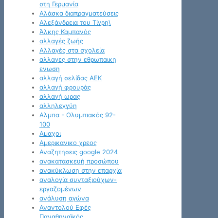
στη Γερμανία
Αλάσκα διαπραγματεύσεις
Αλεξάνδρεια του Τίγρη\
Άλκης Καμπανός
αλλαγές ζωής
Αλλαγές στα σχολεία
αλλαγες στην εθρωπαικη
ενωση
αλλαγή σελίδας ΑΕΚ
αλλαγή φρουράς
αλλαγή ωρας
αλληλεγγύη
Αλμπα - Ολυμπιακός 92-
100
Αμαχοι
Αμερικανικο χρεος
Αναζητησεις google 2024
ανακατασκευή προσώπου
ανακύκλωση στην επαρχία
αναλογία συνταξιούχων-
εργαζομένων
ανάλυση αγώνα
Αναντολού Εφές
Παναθηναϊκός