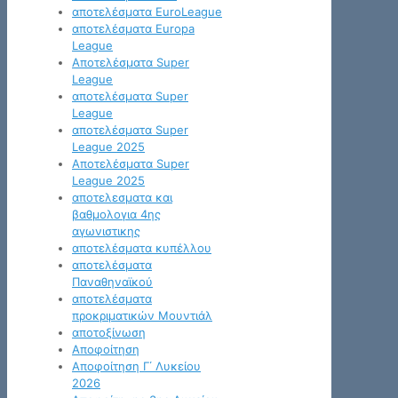
αποτελέσματα EuroLeague
αποτελέσματα Europa
League
Αποτελέσματα Super
League
αποτελέσματα Super
League
αποτελέσματα Super
League 2025
Αποτελέσματα Super
League 2025
αποτελεσματα και
βαθμολογια 4ης
αγωνιστικης
αποτελέσματα κυπέλλου
αποτελέσματα
Παναθηναϊκού
αποτελέσματα
προκριματικών Μουντιάλ
αποτοξίνωση
Αποφοίτηση
Αποφοίτηση Γ΄ Λυκείου
2026