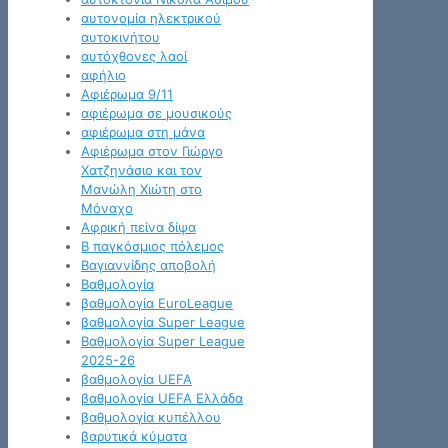
αυτονομία ηλεκτρικού
αυτοκινήτου
αυτόχθονες λαοί
αφήλιο
Αφιέρωμα 9/11
αφιέρωμα σε μουσικούς
αφιέρωμα στη μάνα
Αφιέρωμα στον Γιώργο
Χατζηνάσιο και τον
Μανώλη Χιώτη στο
Μόναχο
Αφρική πείνα δίψα
Β παγκόσμιος πόλεμος
Βαγιαννίδης αποβολή
Βαθμολογία
βαθμολογία EuroLeague
βαθμολογία Super League
Βαθμολογία Super League
2025-26
βαθμολογία UEFA
βαθμολογία UEFA Ελλάδα
βαθμολογία κυπέλλου
βαρυτικά κύματα