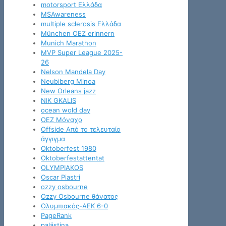
motorsport Ελλάδα
MSAwareness
multiple sclerosis Ελλάδα
München OEZ erinnern
Munich Marathon
MVP Super League 2025-
26
Nelson Mandela Day
Neubiberg Minoa
New Orleans jazz
NIK GKALIS
ocean wold day
OEZ Μόναχο
Offside Από το τελευταίο
άγγιγμα
Oktoberfest 1980
Oktoberfestattentat
OLYMPIAKOS
Oscar Piastri
ozzy osbourne
Ozzy Osbourne θάνατος
Oλυμπιακός-ΑΕΚ 6-0
PageRank
palästina