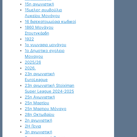
15η αγωνιστική
15μελες συμβούλιο
Λυκείου Μονάχου
16 δισεκατομμύρια κωδικοί
1860 Μονάχου
Στουτγκάρδη
1922
1ο γυμνασιο μονάχου
1ο Δημοτικο σχολειο
Μοναχου
2025/26
2026.
23η αγωνιστική
EuroLeague
23η αγωνιστική Stoiximan
Super League 2024-2025
25η Αγωνιστική
25η Μαρτίου
25η Μαρτιου Μόναχο
28η Οκτωβρίου
2η αγωνιστική
2Η Γενια
3η αγωνιστική