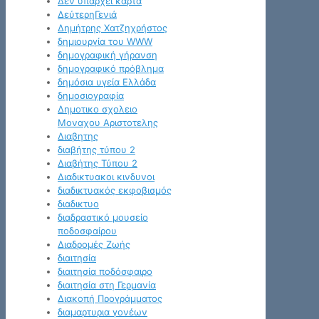
Δεν υπάρχει κάρτα
ΔεύτερηΓενιά
Δημήτρης Χατζηχρήστος
δημιουργία του WWW
δημογραφική γήρανση
δημογραφικό πρόβλημα
δημόσια υγεία Ελλάδα
δημοσιογραφία
Δημοτικο σχολειο
Μοναχου Αριστοτελης
Διαβητης
διαβήτης τύπου 2
Διαβήτης Τύπου 2
Διαδικτυακοι κινδυνοι
διαδικτυακός εκφοβισμός
διαδικτυο
διαδραστικό μουσείο
ποδοσφαίρου
Διαδρομές Ζωής
διαιτησία
διαιτησία ποδόσφαιρο
διαιτησία στη Γερμανία
Διακοπή Προγράμματος
διαμαρτυρια γονέων