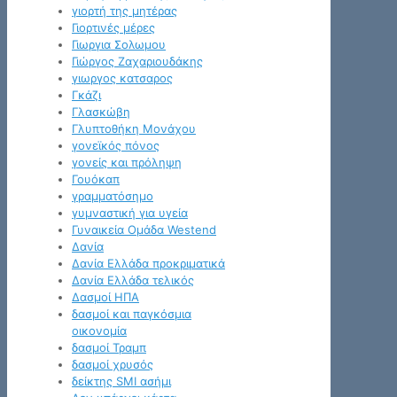
γιορτή της μητέρας
Γιορτινές μέρες
Γιωργια Σολωμου
Γιώργος Ζαχαριουδάκης
γιωργος κατσαρος
Γκάζι
Γλασκώβη
Γλυπτοθήκη Μονάχου
γονεϊκός πόνος
γονείς και πρόληψη
Γουόκαπ
γραμματόσημο
γυμναστική για υγεία
Γυναικεία Ομάδα Westend
Δανία
Δανία Ελλάδα προκριματικά
Δανία Ελλάδα τελικός
Δασμοί ΗΠΑ
δασμοί και παγκόσμια
οικονομία
δασμοί Τραμπ
δασμοί χρυσός
δείκτης SMI ασήμι