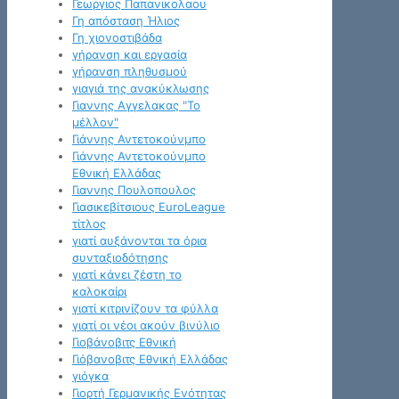
Γεωργιος Παπανικολαου
Γη απόσταση Ήλιος
Γη χιονοστιβάδα
γήρανση και εργασία
γήρανση πληθυσμού
γιαγιά της ανακύκλωσης
Γιαννης Αγγελακας "Το
μέλλον"
Γιάννης Αντετοκούνμπο
Γιάννης Αντετοκούνμπο
Εθνική Ελλάδας
Γιαννης Πουλοπουλος
Γιασικεβίτσιους EuroLeague
τίτλος
γιατί αυξάνονται τα όρια
συνταξιοδότησης
γιατί κάνει ζέστη το
καλοκαίρι
γιατί κιτρινίζουν τα φύλλα
γιατί οι νέοι ακούν βινύλιο
Γιοβάνοβιτς Εθνική
Γιόβανοβιτς Εθνική Ελλάδας
γιόγκα
Γιορτή Γερμανικής Ενότητας