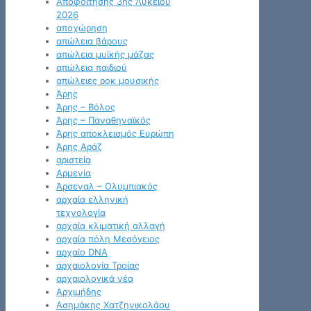
Αποφοίτησης 3ης Λυκείου
2026
αποχώρηση
απώλεια βάρους
απώλεια μυϊκής μάζας
απώλεια παιδιού
απώλειες ροκ μουσικής
Άρης
Άρης – Βόλος
Άρης – Παναθηναϊκός
Άρης αποκλεισμός Ευρώπη
Άρης Αράζ
αριστεία
Αρμενία
Άρσεναλ – Ολυμπιακός
αρχαία ελληνική
τεχνολογία
αρχαία κλιματική αλλαγή
αρχαία πόλη Μεσόγειος
αρχαίο DNA
αρχαιολογία Τροίας
αρχαιολογικά νέα
Αρχιμήδης
Ασημάκης Χατζηνικολάου