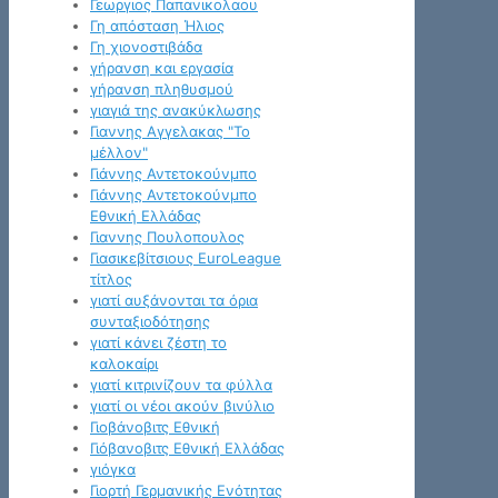
Γεωργιος Παπανικολαου
Γη απόσταση Ήλιος
Γη χιονοστιβάδα
γήρανση και εργασία
γήρανση πληθυσμού
γιαγιά της ανακύκλωσης
Γιαννης Αγγελακας "Το
μέλλον"
Γιάννης Αντετοκούνμπο
Γιάννης Αντετοκούνμπο
Εθνική Ελλάδας
Γιαννης Πουλοπουλος
Γιασικεβίτσιους EuroLeague
τίτλος
γιατί αυξάνονται τα όρια
συνταξιοδότησης
γιατί κάνει ζέστη το
καλοκαίρι
γιατί κιτρινίζουν τα φύλλα
γιατί οι νέοι ακούν βινύλιο
Γιοβάνοβιτς Εθνική
Γιόβανοβιτς Εθνική Ελλάδας
γιόγκα
Γιορτή Γερμανικής Ενότητας