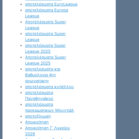
αποτελέσματα EuroLeague
αποτελέσματα Europa
League
Αποτελέσματα Super
League
αποτελέσματα Super
League
αποτελέσματα Super
League 2025
Αποτελέσματα Super
League 2025
αποτελεσματα και
βαθμολογια 4ης
αγωνιστικης
αποτελέσματα κυπέλλου
αποτελέσματα
Παναθηναϊκού
αποτελέσματα
προκριματικών Μουντιάλ
αποτοξίνωση
Αποφοίτηση
Αποφοίτηση Γ΄ Λυκείου
2026