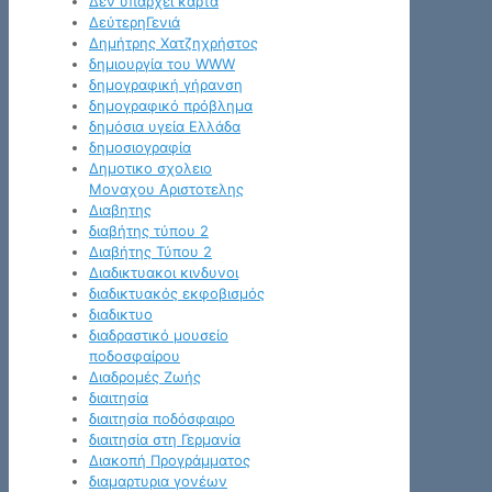
Δεν υπάρχει κάρτα
ΔεύτερηΓενιά
Δημήτρης Χατζηχρήστος
δημιουργία του WWW
δημογραφική γήρανση
δημογραφικό πρόβλημα
δημόσια υγεία Ελλάδα
δημοσιογραφία
Δημοτικο σχολειο
Μοναχου Αριστοτελης
Διαβητης
διαβήτης τύπου 2
Διαβήτης Τύπου 2
Διαδικτυακοι κινδυνοι
διαδικτυακός εκφοβισμός
διαδικτυο
διαδραστικό μουσείο
ποδοσφαίρου
Διαδρομές Ζωής
διαιτησία
διαιτησία ποδόσφαιρο
διαιτησία στη Γερμανία
Διακοπή Προγράμματος
διαμαρτυρια γονέων