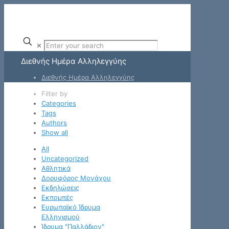
✕
Διεθνής Ημέρα Αλληλεγγύης
Διεθνής Ημέρα Αλληλεγγύης
Filter by
Categories
Tags
Authors
Show all
All
Uncategorized
Αθλητικά
Δορυφόρος Μονάχου
Εκδηλώσεις
Εκπομπές
Ευρωπαϊκό Ίδρυμα
Ελληνισμού
Ίδρυμα "Παλλάδιον"