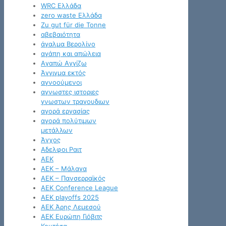
WRC Ελλάδα
zero waste Ελλάδα
Zu gut für die Tonne
αβεβαιότητα
άγαλμα Βερολίνο
αγάπη και απώλεια
Αγαπώ Αγγίζω
Άγγιγμα εκτός
αγνοούμενοι
αγνωστες ιστοριες
γνωστων τραγουδιων
αγορά εργασίας
αγορά πολύτιμων
μετάλλων
Άγχος
Αδελφοι Ραιτ
ΑΕΚ
ΑΕΚ – Μάλαγα
ΑΕΚ – Πανσερραϊκός
ΑΕΚ Conference League
ΑΕΚ playoffs 2025
ΑΕΚ Άρης Λεμεσού
ΑΕΚ Ευρώπη Γιόβιτς