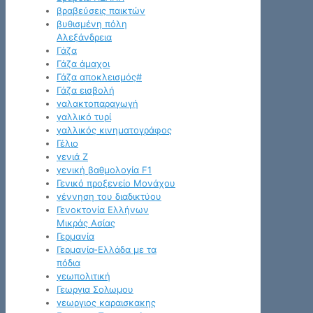
βραβεύσεις παικτών
βυθισμένη πόλη
Αλεξάνδρεια
Γάζα
Γάζα άμαχοι
Γάζα αποκλεισμός#
Γάζα εισβολή
γαλακτοπαραγωγή
γαλλικό τυρί
γαλλικός κινηματογράφος
Γέλιο
γενιά Z
γενική βαθμολογία F1
Γενικό προξενείο Μονάχου
γέννηση του διαδικτύου
Γενοκτονία Ελλήνων
Μικράς Ασίας
Γερμανία
Γερμανία-Ελλάδα με τα
πόδια
γεωπολιτική
Γεωργια Σολωμου
γεωργιος καραισκακης