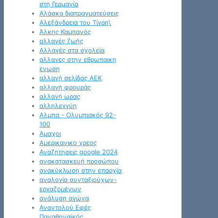
στη Γερμανία
Αλάσκα διαπραγματεύσεις
Αλεξάνδρεια του Τίγρη\
Άλκης Καμπανός
αλλαγές ζωής
Αλλαγές στα σχολεία
αλλαγες στην εθρωπαικη
ενωση
αλλαγή σελίδας ΑΕΚ
αλλαγή φρουράς
αλλαγή ωρας
αλληλεγγύη
Αλμπα - Ολυμπιακός 92-
100
Αμαχοι
Αμερικανικο χρεος
Αναζητησεις google 2024
ανακατασκευή προσώπου
ανακύκλωση στην επαρχία
αναλογία συνταξιούχων-
εργαζομένων
ανάλυση αγώνα
Αναντολού Εφές
Παναθηναϊκός