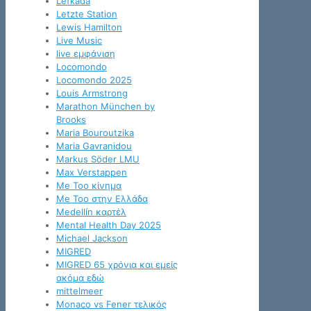
Lefkada
Letzte Station
Lewis Hamilton
Live Music
live εμφάνιση
Locomondo
Locomondo 2025
Louis Armstrong
Marathon München by
Brooks
Maria Bouroutzika
Maria Gavranidou
Markus Söder LMU
Max Verstappen
Me Too κίνημα
Me Too στην Ελλάδα
Medellín καρτέλ
Mental Health Day 2025
Michael Jackson
MIGRED
MIGRED 65 χρόνια και εμείς
ακόμα εδώ
mittelmeer
Monaco vs Fener τελικός