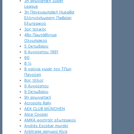
3η αγωνιστική Super
League
3η Πανευρωπαϊκή Ημερίδα
Ελληνόγλωσσης Παιδείας
Εξωτερικού
3ος τελικός
48ο Πρωτάθλημα
Ολυμπιακού
5 Οκτωβρίου
6 Αυγούστου 1991
6G
8 ½
8 χρόνια χωρίς τον Τζίμη
Πανούση
8ος τίτλος
9 Αυγούστου
9 Οκτωβρίου
9η αγωνιστική
Acropolis Rally
AEK CLUB MÜNCHEN
Alice Cooper
AMKA φοιτητές εξωτερικού
Andrés Escobar murder
Arbitrage ασημιού Κίνα