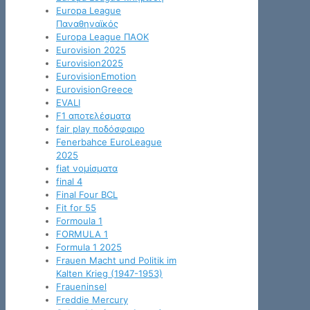
Europa League
Παναθηναϊκός
Europa League ΠΑΟΚ
Eurovision 2025
Eurovision2025
EurovisionEmotion
EurovisionGreece
EVALI
F1 αποτελέσματα
fair play ποδόσφαιρο
Fenerbahce EuroLeague
2025
fiat νομίσματα
final 4
Final Four BCL
Fit for 55
Formoula 1
FORMULA 1
Formula 1 2025
Frauen Macht und Politik im
Kalten Krieg (1947-1953)
Fraueninsel
Freddie Mercury