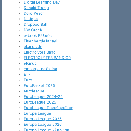
Digital Learning Day
Donald Trump
Doro Pesch
Dr Jopa
Dropped Ball
DW Greek
e-book Ελλάδα
Eisenbergiella tayi
elcmuc.de
Electrolytes Band
ELECTROLYTES BAND GR
elkmuc
embargo palästina
ETF
Euro
EuroBasket 2025
euroleague
EuroLeague 2024-25
EuroLeague 2025
EuroLeague Παναθηναϊκός
Europa League
Europa League 2025
Europa League 2026
Europa League κλήρωση