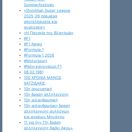
Sommerfestival»
«Stoiximan Super League
2025-26 πρεμιέρα
αποτελέσματα και
αναλύσεις»
«Η Παναγία του Βλαντιμίρ»
#F1
#F1 News
#Formula 1
#Formula 1 2026
#Motorsport
#Νέοι κανονισμοί F1
08.02.1981
100 ΧΡΟΝΙΑ ΜΑΝΟΣ
ΧΑΤΖΙΔΑΚΙΣ
10η αγωνιστική
10η δραση αλληλεγγύης
10η φιλανθρωπική
10η φιλανθρωπικη δραση
αλληλεγγυης συλλογων
και φορέων Μονάχου
11 για την 11η δράση
αλληλεγγύης Radio Akou+