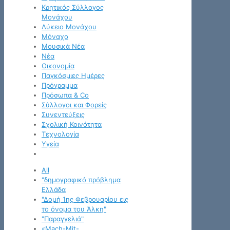
Κρητικός Σύλλογος
Μονάχου
Λύκειο Μονάχου
Μόναχο
Μουσικά Νέα
Νέα
Οικονομία
Παγκόσμιες Ημέρες
Πρόγραμμα
Πρόσωπα & Co
Σύλλογοι και Φορείς
Συνεντεύξεις
Σχολική Κοινότητα
Τεχνολογία
Υγεία
All
"δημογραφικό πρόβλημα
Ελλάδα
"Δομή 1ης Φεβρουαρίου εις
το όνομα του Άλκη"
"Παραγγελιά"
«Mach-Mit-