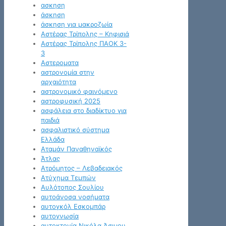
ασκηση
άσκηση
άσκηση για μακροζωία
Αστέρας Τρίπολης – Κηφισιά
Αστέρας Τρίπολης ΠΑΟΚ 3-
3
Αστεροματα
αστρονομία στην
αρχαιότητα
αστρονομικό φαινόμενο
αστροφυσική 2025
ασφάλεια στο διαδίκτυο για
παιδιά
ασφαλιστικό σύστημα
Ελλάδα
Αταμάν Παναθηναϊκός
Άτλας
Ατρόμητος – Λεβαδειακός
Ατύχημα Τεμπών
Αυλότοπος Σουλίου
αυτοάνοσα νοσήματα
αυτογκόλ Εσκομπάρ
αυτογνωσία
αυτοκτονία Νικόλα Άσιμου