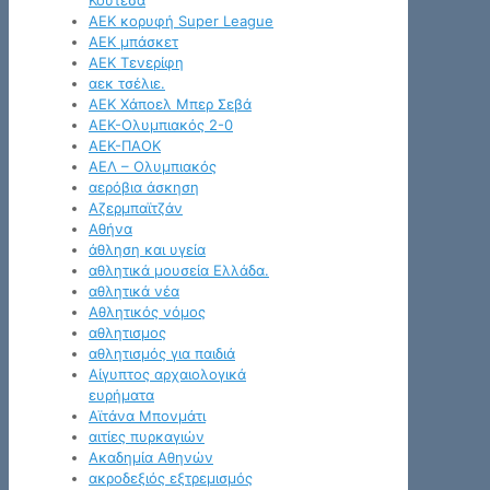
Κουτέσα
ΑΕΚ κορυφή Super League
ΑΕΚ μπάσκετ
ΑΕΚ Τενερίφη
αεκ τσέλιε.
ΑΕΚ Χάποελ Μπερ Σεβά
ΑΕΚ-Ολυμπιακός 2-0
ΑΕΚ-ΠΑΟΚ
ΑΕΛ – Ολυμπιακός
αερόβια άσκηση
Αζερμπαϊτζάν
Αθήνα
άθληση και υγεία
αθλητικά μουσεία Ελλάδα.
αθλητικά νέα
Αθλητικός νόμος
αθλητισμος
αθλητισμός για παιδιά
Αίγυπτος αρχαιολογικά
ευρήματα
Αϊτάνα Μπονμάτι
αιτίες πυρκαγιών
Ακαδημία Αθηνών
ακροδεξιός εξτρεμισμός