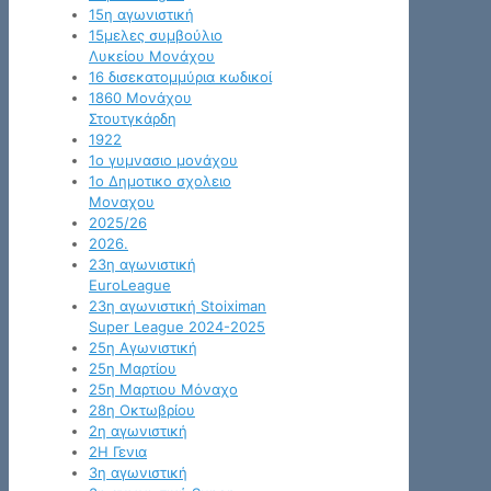
15η αγωνιστική
15μελες συμβούλιο
Λυκείου Μονάχου
16 δισεκατομμύρια κωδικοί
1860 Μονάχου
Στουτγκάρδη
1922
1ο γυμνασιο μονάχου
1ο Δημοτικο σχολειο
Μοναχου
2025/26
2026.
23η αγωνιστική
EuroLeague
23η αγωνιστική Stoiximan
Super League 2024-2025
25η Αγωνιστική
25η Μαρτίου
25η Μαρτιου Μόναχο
28η Οκτωβρίου
2η αγωνιστική
2Η Γενια
3η αγωνιστική