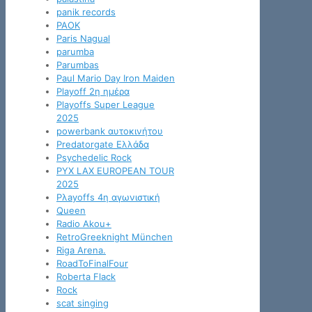
panik records
PAOK
Paris Nagual
parumba
Parumbas
Paul Mario Day Iron Maiden
Playoff 2η ημέρα
Playoffs Super League
2025
powerbank αυτοκινήτου
Predatorgate Ελλάδα
Psychedelic Rock
PYX LAX EUROPEAN TOUR
2025
Pλayoffs 4η αγωνιστική
Queen
Radio Akou+
RetroGreeknight München
Riga Arena.
RoadToFinalFour
Roberta Flack
Rock
scat singing