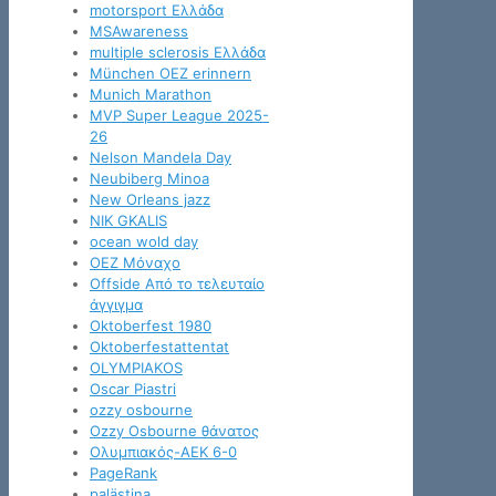
motorsport Ελλάδα
MSAwareness
multiple sclerosis Ελλάδα
München OEZ erinnern
Munich Marathon
MVP Super League 2025-
26
Nelson Mandela Day
Neubiberg Minoa
New Orleans jazz
NIK GKALIS
ocean wold day
OEZ Μόναχο
Offside Από το τελευταίο
άγγιγμα
Oktoberfest 1980
Oktoberfestattentat
OLYMPIAKOS
Oscar Piastri
ozzy osbourne
Ozzy Osbourne θάνατος
Oλυμπιακός-ΑΕΚ 6-0
PageRank
palästina