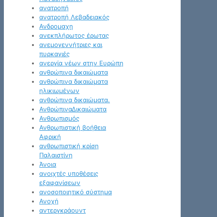
ανατροπή
ανατροπή Λεβαδειακός
Ανδρομαχη
ανεκπλήρωτος έρωτας
ανεμογεννήτριες και
πυρκαγιές
ανεργία νέων στην Ευρώπη
ανθρώπινα δικαιώματα
ανθρώπινα δικαιώματα
ηλικιωμένων
ανθρώπινα δικαιώματα.
ΑνθρώπιναΔικαιώματα
Ανθρωπισμός
Ανθρωπιστική βοήθεια
Αφρική
ανθρωπιστική κρίση
Παλαιστίνη
Άνοια
ανοιχτές υποθέσεις
εξαφανίσεων
ανοσοποιητικό σύστημα
Ανοχή
αντεργκράουντ