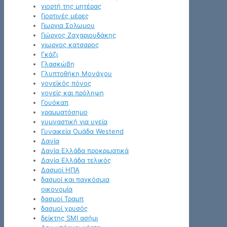
γιορτή της μητέρας
Γιορτινές μέρες
Γιωργια Σολωμου
Γιώργος Ζαχαριουδάκης
γιωργος κατσαρος
Γκάζι
Γλασκώβη
Γλυπτοθήκη Μονάχου
γονεϊκός πόνος
γονείς και πρόληψη
Γουόκαπ
γραμματόσημο
γυμναστική για υγεία
Γυναικεία Ομάδα Westend
Δανία
Δανία Ελλάδα προκριματικά
Δανία Ελλάδα τελικός
Δασμοί ΗΠΑ
δασμοί και παγκόσμια
οικονομία
δασμοί Τραμπ
δασμοί χρυσός
δείκτης SMI ασήμι