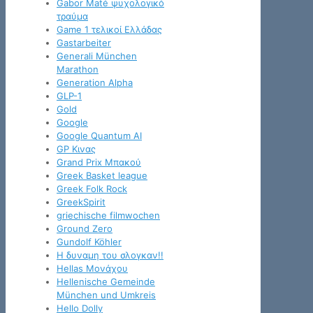
Gabor Maté ψυχολογικό
τραύμα
Game 1 τελικοί Ελλάδας
Gastarbeiter
Generali München
Marathon
Generation Alpha
GLP-1
Gold
Google
Google Quantum AI
GP Κινας
Grand Prix Μπακού
Greek Basket league
Greek Folk Rock
GreekSpirit
griechische filmwochen
Ground Zero
Gundolf Köhler
H δυναμη του σλογκαν!!
Hellas Μονάχου
Hellenische Gemeinde
München und Umkreis
Hello Dolly