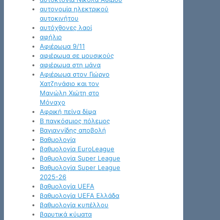
αυτονομία ηλεκτρικού
αυτοκινήτου
αυτόχθονες λαοί
αφήλιο
Αφιέρωμα 9/11
αφιέρωμα σε μουσικούς
αφιέρωμα στη μάνα
Αφιέρωμα στον Γιώργο
Χατζηνάσιο και τον
Μανώλη Χιώτη στο
Μόναχο
Αφρική πείνα δίψα
Β παγκόσμιος πόλεμος
Βαγιαννίδης αποβολή
Βαθμολογία
βαθμολογία EuroLeague
βαθμολογία Super League
Βαθμολογία Super League
2025-26
βαθμολογία UEFA
βαθμολογία UEFA Ελλάδα
βαθμολογία κυπέλλου
βαρυτικά κύματα