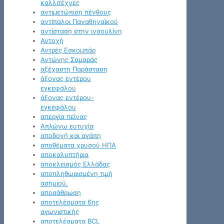
καλλιτέχνες
αντιμετώπιση πένθους
αντίπαλοι Παναθηναϊκού
αντίσταση στην ινσουλίνη
Αντοχή
Αντρές Εσκομπάρ
Αντώνης Σαμαράς
αξέχαστη Παράσταση
άξονας εντέρου
εγκεφάλου
άξονας εντέρου-
εγκεφάλου
απεργία πείνας
Απλώνω ευτυχία
αποδοχή και αγάπη
αποθέματα χρυσού ΗΠΑ
αποκαλυπτήρια
αποκλεισμός Ελλάδας
αποπληθωρισμένη τιμή
ασημιού.
αποσάθρωση
αποτελέσματα 6ης
αγωνιστικής
αποτελέσματα BCL