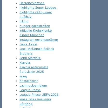
Herrenchiemsee
highlights Super League
highlights ελληνικών
ομάδων
hiking
hunger gazastreifen
Initiative Krebskranke
Kinder München
Instagram αυτοπεποίθηση
Janis Joplin
Jock McDonald Bollock
Brothers
John Martinis.
Klavdia
Klavdia Asteromata
Eurovision 2025
krieg
Kristallnacht
Lachnoclostridium
League Phase
League Phase UEFA 2025
lease rates πολύτιμα
μέταλλα