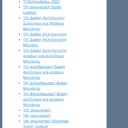
11 Σεπτεμβρίου 2001
11η αγωνιστική Super
League
11η Δράση Αληλλεγύης
Συλλόγων και Φορέων
Μονάχου
11η Δράση Αλληλεγγύης
11η Δράση Αλληλεγγύης
Μόναχο
11η Δράση Αλληλεγγύης
φορέων και συλλόγων
Μόναχου
11η φιανθρωπικη δραση
συλλογων και φορεων
Μοναχου
11η φιλανθρωπική δράση
Μονάχου
11η Φιλανθρωπική δράση
συλλόγων και φορέων
Μονάχου
12η αγωνιστική
14η αγωνιστική
14η αγωνιστική Stoiximan
Super League