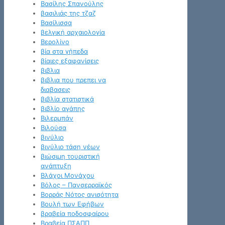
Βασίλης Σπανούλης
βασιλιάς της τζαζ
Βασίλισσα
βελγική αρχαιολογία
Βερολίνο
βία στα γήπεδα
βίαιες εξαφανίσεις
βιβλια
βιβλια που πρεπει να
διαβασεις
βιβλία στατιστικά
βιβλίο αγάπης
Βιλερμπάν
Βιλούσα
βινύλιο
βινύλιο τάση νέων
βιώσιμη τουριστική
ανάπτυξη
Βλάχοι Μονάχου
Βόλος – Πανσερραϊκός
Βορράς Νότος ανισότητα
Βουλή των Εφήβων
βραβεία ποδοσφαίρου
Βραβεία ΠΣΑΠΠ