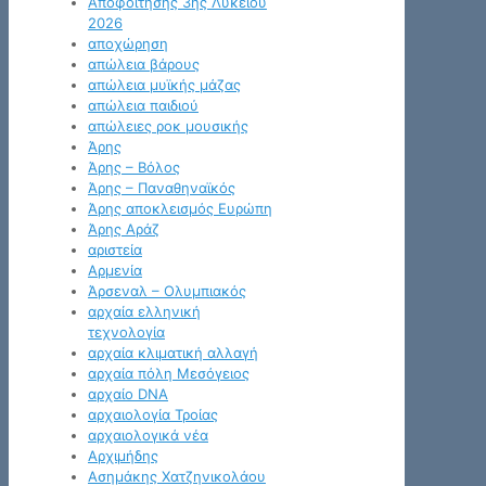
Αποφοίτησης 3ης Λυκείου
2026
αποχώρηση
απώλεια βάρους
απώλεια μυϊκής μάζας
απώλεια παιδιού
απώλειες ροκ μουσικής
Άρης
Άρης – Βόλος
Άρης – Παναθηναϊκός
Άρης αποκλεισμός Ευρώπη
Άρης Αράζ
αριστεία
Αρμενία
Άρσεναλ – Ολυμπιακός
αρχαία ελληνική
τεχνολογία
αρχαία κλιματική αλλαγή
αρχαία πόλη Μεσόγειος
αρχαίο DNA
αρχαιολογία Τροίας
αρχαιολογικά νέα
Αρχιμήδης
Ασημάκης Χατζηνικολάου