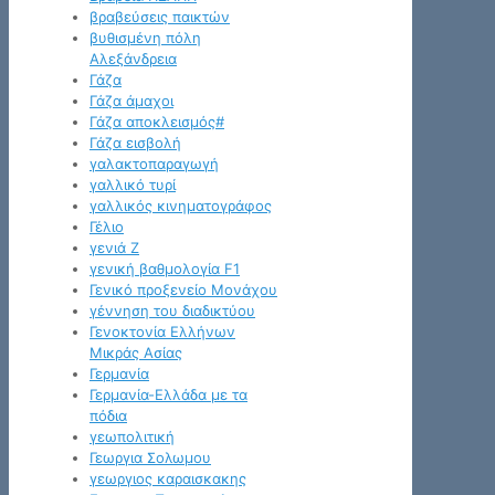
βραβεύσεις παικτών
βυθισμένη πόλη
Αλεξάνδρεια
Γάζα
Γάζα άμαχοι
Γάζα αποκλεισμός#
Γάζα εισβολή
γαλακτοπαραγωγή
γαλλικό τυρί
γαλλικός κινηματογράφος
Γέλιο
γενιά Z
γενική βαθμολογία F1
Γενικό προξενείο Μονάχου
γέννηση του διαδικτύου
Γενοκτονία Ελλήνων
Μικράς Ασίας
Γερμανία
Γερμανία-Ελλάδα με τα
πόδια
γεωπολιτική
Γεωργια Σολωμου
γεωργιος καραισκακης