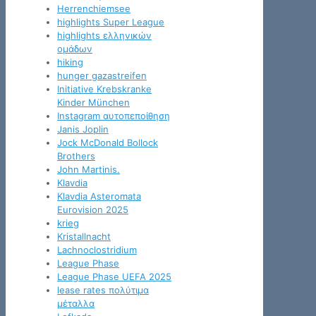
Herrenchiemsee
highlights Super League
highlights ελληνικών
ομάδων
hiking
hunger gazastreifen
Initiative Krebskranke
Kinder München
Instagram αυτοπεποίθηση
Janis Joplin
Jock McDonald Bollock
Brothers
John Martinis.
Klavdia
Klavdia Asteromata
Eurovision 2025
krieg
Kristallnacht
Lachnoclostridium
League Phase
League Phase UEFA 2025
lease rates πολύτιμα
μέταλλα