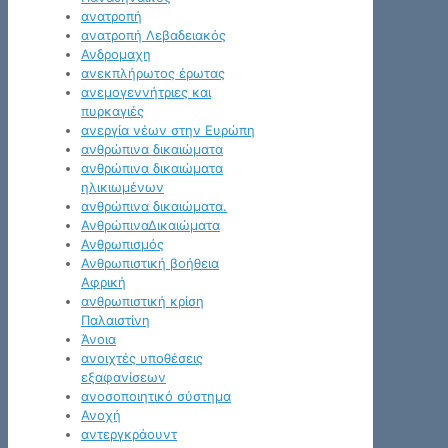
ανατροπή
ανατροπή Λεβαδειακός
Ανδρομαχη
ανεκπλήρωτος έρωτας
ανεμογεννήτριες και
πυρκαγιές
ανεργία νέων στην Ευρώπη
ανθρώπινα δικαιώματα
ανθρώπινα δικαιώματα
ηλικιωμένων
ανθρώπινα δικαιώματα.
ΑνθρώπιναΔικαιώματα
Ανθρωπισμός
Ανθρωπιστική βοήθεια
Αφρική
ανθρωπιστική κρίση
Παλαιστίνη
Άνοια
ανοιχτές υποθέσεις
εξαφανίσεων
ανοσοποιητικό σύστημα
Ανοχή
αντεργκράουντ