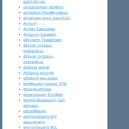
καλλιτέχνες
αντιμετώπιση πένθους
αντίπαλοι Παναθηναϊκού
αντίσταση στην ινσουλίνη
Αντοχή
Αντρές Εσκομπάρ
Αντώνης Σαμαράς
αξέχαστη Παράσταση
άξονας εντέρου
εγκεφάλου
άξονας εντέρου-
εγκεφάλου
απεργία πείνας
Απλώνω ευτυχία
αποδοχή και αγάπη
αποθέματα χρυσού ΗΠΑ
αποκαλυπτήρια
αποκλεισμός Ελλάδας
αποπληθωρισμένη τιμή
ασημιού.
αποσάθρωση
αποτελέσματα 6ης
αγωνιστικής
αποτελέσματα BCL