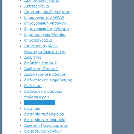
Δεν υπάρχει κάρτα
ΔεύτερηΓενιά
Δημήτρης Χατζηχρήστος
δημιουργία του WWW
δημογραφική γήρανση
δημογραφικό πρόβλημα
δημόσια υγεία Ελλάδα
δημοσιογραφία
Δημοτικο σχολειο
Μοναχου Αριστοτελης
Διαβητης
διαβήτης τύπου 2
Διαβήτης Τύπου 2
Διαδικτυακοι κινδυνοι
διαδικτυακός εκφοβισμός
διαδικτυο
διαδραστικό μουσείο
ποδοσφαίρου
Διαδρομές Ζωής
διαιτησία
διαιτησία ποδόσφαιρο
διαιτησία στη Γερμανία
Διακοπή Προγράμματος
διαμαρτυρια γονέων