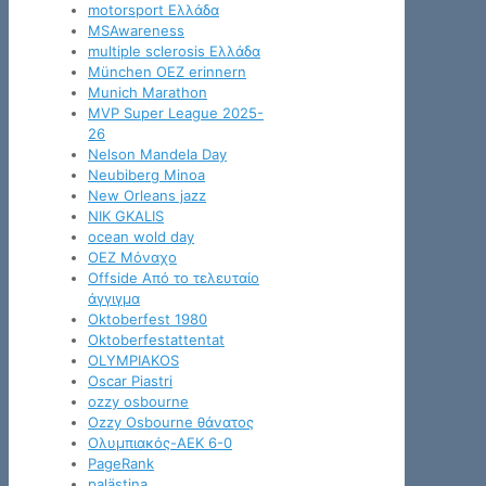
motorsport Ελλάδα
MSAwareness
multiple sclerosis Ελλάδα
München OEZ erinnern
Munich Marathon
MVP Super League 2025-
26
Nelson Mandela Day
Neubiberg Minoa
New Orleans jazz
NIK GKALIS
ocean wold day
OEZ Μόναχο
Offside Από το τελευταίο
άγγιγμα
Oktoberfest 1980
Oktoberfestattentat
OLYMPIAKOS
Oscar Piastri
ozzy osbourne
Ozzy Osbourne θάνατος
Oλυμπιακός-ΑΕΚ 6-0
PageRank
palästina