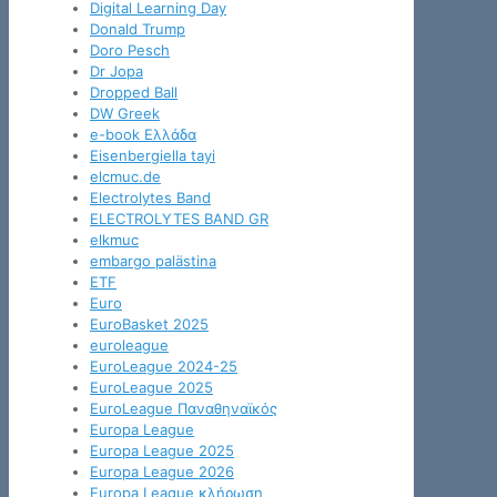
Digital Learning Day
Donald Trump
Doro Pesch
Dr Jopa
Dropped Ball
DW Greek
e-book Ελλάδα
Eisenbergiella tayi
elcmuc.de
Electrolytes Band
ELECTROLYTES BAND GR
elkmuc
embargo palästina
ETF
Euro
EuroBasket 2025
euroleague
EuroLeague 2024-25
EuroLeague 2025
EuroLeague Παναθηναϊκός
Europa League
Europa League 2025
Europa League 2026
Europa League κλήρωση