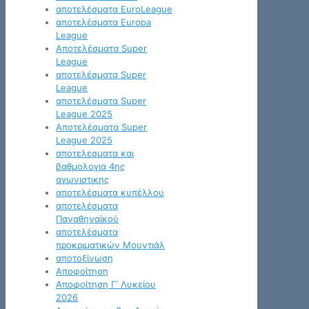
αποτελέσματα EuroLeague
αποτελέσματα Europa
League
Αποτελέσματα Super
League
αποτελέσματα Super
League
αποτελέσματα Super
League 2025
Αποτελέσματα Super
League 2025
αποτελεσματα και
βαθμολογια 4ης
αγωνιστικης
αποτελέσματα κυπέλλου
αποτελέσματα
Παναθηναϊκού
αποτελέσματα
προκριματικών Μουντιάλ
αποτοξίνωση
Αποφοίτηση
Αποφοίτηση Γ΄ Λυκείου
2026