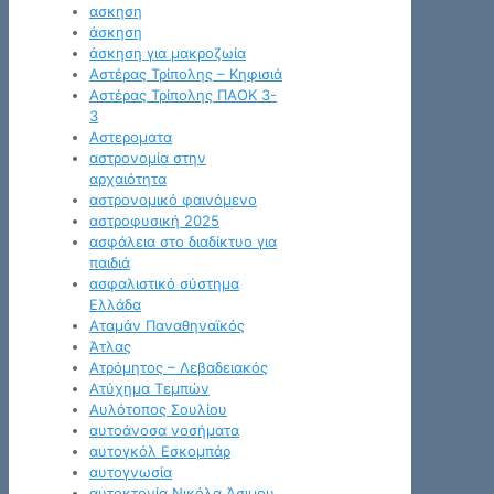
ασκηση
άσκηση
άσκηση για μακροζωία
Αστέρας Τρίπολης – Κηφισιά
Αστέρας Τρίπολης ΠΑΟΚ 3-
3
Αστεροματα
αστρονομία στην
αρχαιότητα
αστρονομικό φαινόμενο
αστροφυσική 2025
ασφάλεια στο διαδίκτυο για
παιδιά
ασφαλιστικό σύστημα
Ελλάδα
Αταμάν Παναθηναϊκός
Άτλας
Ατρόμητος – Λεβαδειακός
Ατύχημα Τεμπών
Αυλότοπος Σουλίου
αυτοάνοσα νοσήματα
αυτογκόλ Εσκομπάρ
αυτογνωσία
αυτοκτονία Νικόλα Άσιμου