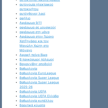
αυτονομία ηλεκτρικού
αυτοκινήτου
αυτόχθονες λαοί
αφήλιο
Αφιέρωμα 9/11
αφιέρωμα σε μουσικούς
αφιέρωμα στη μάνα
Αφιέρωμα στον Γιώργο
Χατζηνάσιο και τον
Μανώλη Χιώτη στο
Μόναχο
Αφρική πείνα δίψα
Β παγκόσμιος πόλεμος
Βαγιαννίδης αποβολή
Βαθμολογία
βαθμολογία EuroLeague
βαθμολογία Super League
Βαθμολογία Super League
2025-26
βαθμολογία UEFA
βαθμολογία UEFA Ελλάδα
βαθμολογία κυπέλλου
βαρυτικά κύματα