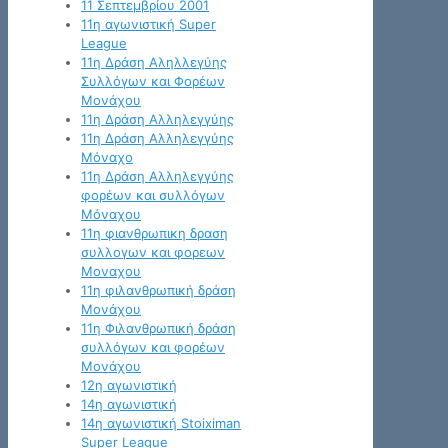
11 Σεπτεμβρίου 2001
11η αγωνιστική Super
League
11η Δράση Αληλλεγύης
Συλλόγων και Φορέων
Μονάχου
11η Δράση Αλληλεγγύης
11η Δράση Αλληλεγγύης
Μόναχο
11η Δράση Αλληλεγγύης
φορέων και συλλόγων
Μόναχου
11η φιανθρωπικη δραση
συλλογων και φορεων
Μοναχου
11η φιλανθρωπική δράση
Μονάχου
11η Φιλανθρωπική δράση
συλλόγων και φορέων
Μονάχου
12η αγωνιστική
14η αγωνιστική
14η αγωνιστική Stoiximan
Super League