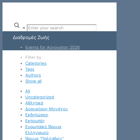
✕
Διαδρομές Ζωής
Events for Αύγουστος 2026
Filter by
Categories
Tags
Authors
Show all
All
Uncategorized
Αθλητικά
Δορυφόρος Μονάχου
Εκδηλώσεις
Εκπομπές
Ευρωπαϊκό Ίδρυμα
Ελληνισμού
Ίδρυμα "Παλλάδιον"