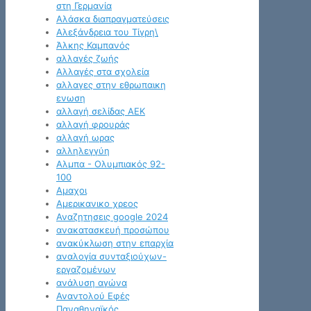
στη Γερμανία
Αλάσκα διαπραγματεύσεις
Αλεξάνδρεια του Τίγρη\
Άλκης Καμπανός
αλλαγές ζωής
Αλλαγές στα σχολεία
αλλαγες στην εθρωπαικη
ενωση
αλλαγή σελίδας ΑΕΚ
αλλαγή φρουράς
αλλαγή ωρας
αλληλεγγύη
Αλμπα - Ολυμπιακός 92-
100
Αμαχοι
Αμερικανικο χρεος
Αναζητησεις google 2024
ανακατασκευή προσώπου
ανακύκλωση στην επαρχία
αναλογία συνταξιούχων-
εργαζομένων
ανάλυση αγώνα
Αναντολού Εφές
Παναθηναϊκός