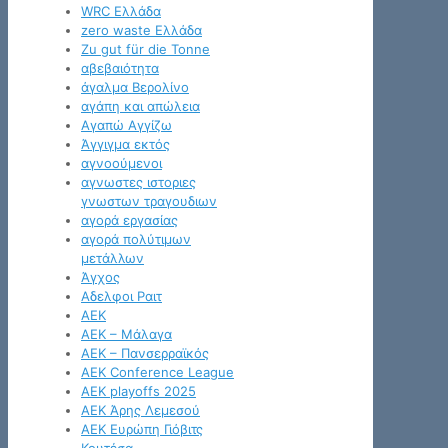
WRC Ελλάδα
zero waste Ελλάδα
Zu gut für die Tonne
αβεβαιότητα
άγαλμα Βερολίνο
αγάπη και απώλεια
Αγαπώ Αγγίζω
Άγγιγμα εκτός
αγνοούμενοι
αγνωστες ιστοριες
γνωστων τραγουδιων
αγορά εργασίας
αγορά πολύτιμων
μετάλλων
Άγχος
Αδελφοι Ραιτ
ΑΕΚ
ΑΕΚ – Μάλαγα
ΑΕΚ – Πανσερραϊκός
ΑΕΚ Conference League
ΑΕΚ playoffs 2025
ΑΕΚ Άρης Λεμεσού
ΑΕΚ Ευρώπη Γιόβιτς