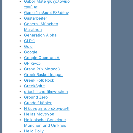
Gabor Maté ψυχολογικό
τραύμα
Game 1 τελικοί Ελλάδας
Gastarbeiter
Generali München
Marathon
Generation Alpha
GLP-1
Gold
Google
Google Quantum AI
GP Κινας
Grand Prix Μπακού
Greek Basket league
Greek Folk Rock
GreekSpirit
griechische filmwochen
Ground Zero
Gundolf Köhler
H δυναμη του σλογκαν!!
Hellas Μονάχου
Hellenische Gemeinde
München und Umkreis
Hello Dolly