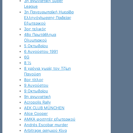
3η αγωνιστική Super
League
3η Πανευρωπαϊκή Ημερίδα
Ελληνόγλωσσης Παιδείας
Εξωτερικού
3ος τελικός
48ο Πρωτάθλημα
Ολυμπιακού
5 Οκτωβρίου
6 Αυγούστου 1991
6G
8 ½
8 χρόνια χωρίς τον Τζίμη
Πανούση
8ος τίτλος
9 Αυγούστου
9 Οκτωβρίου
9η αγωνιστική
Acropolis Rally
AEK CLUB MÜNCHEN
Alice Cooper
AMKA φοιτητές εξωτερικού
Andrés Escobar murder
Arbitrage ασημιού Κίνα