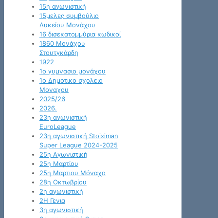
15η αγωνιστική
15μελες συμβούλιο
Λυκείου Μονάχου
16 δισεκατομμύρια κωδικοί
1860 Μονάχου
Στουτγκάρδη
1922
1ο γυμνασιο μονάχου
1ο Δημοτικο σχολειο
Μοναχου
2025/26
2026.
23η αγωνιστική
EuroLeague
23η αγωνιστική Stoiximan
Super League 2024-2025
25η Αγωνιστική
25η Μαρτίου
25η Μαρτιου Μόναχο
28η Οκτωβρίου
2η αγωνιστική
2Η Γενια
3η αγωνιστική