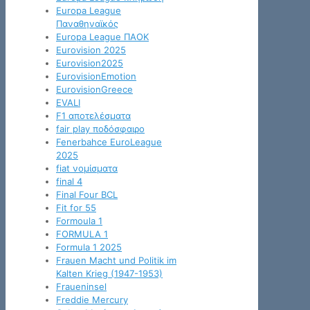
Europa League
Παναθηναϊκός
Europa League ΠΑΟΚ
Eurovision 2025
Eurovision2025
EurovisionEmotion
EurovisionGreece
EVALI
F1 αποτελέσματα
fair play ποδόσφαιρο
Fenerbahce EuroLeague
2025
fiat νομίσματα
final 4
Final Four BCL
Fit for 55
Formoula 1
FORMULA 1
Formula 1 2025
Frauen Macht und Politik im
Kalten Krieg (1947-1953)
Fraueninsel
Freddie Mercury