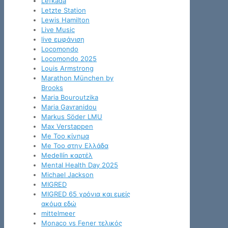
Lefkada
Letzte Station
Lewis Hamilton
Live Music
live εμφάνιση
Locomondo
Locomondo 2025
Louis Armstrong
Marathon München by
Brooks
Maria Bouroutzika
Maria Gavranidou
Markus Söder LMU
Max Verstappen
Me Too κίνημα
Me Too στην Ελλάδα
Medellín καρτέλ
Mental Health Day 2025
Michael Jackson
MIGRED
MIGRED 65 χρόνια και εμείς
ακόμα εδώ
mittelmeer
Monaco vs Fener τελικός