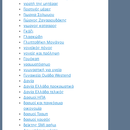
γιορτή της μητέρας
Γιορτινές μέρες
Γιωργια Σολωμου
Γιώργος Ζαχαριουδάκης
γιωργος κατσαρος
Γκάζι
Γλασκώβη
Γλυπτοθήκη Μονάχου
γονεϊκός πόνος
γονείς και πρόληψη
Γουόκαπ
γραμματόσημο
γυμναστική για υγεία
Γυναικεία Ομάδα Westend
Δανία
Δανία Ελλάδα προκριματικά
Δανία Ελλάδα τελικός
Δασμοί ΗΠΑ
δασμοί και παγκόσμια
οικονομία
δασμοί Τραμπ
δασμοί χρυσός
δείκτης SMI ασήμι