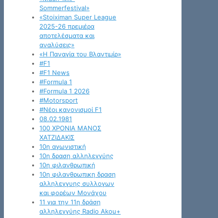
Sommerfestival»
«Stoiximan Super League
2025-26 πρεμιέρα
αποτελέσματα και
αναλύσεις»
«Η Παναγία του Βλαντιμίρ»
#F1
#F1 News
#Formula 1
#Formula 1 2026
#Motorsport
#Νέοι κανονισμοί F1
08.02.1981
100 ΧΡΟΝΙΑ ΜΑΝΟΣ
ΧΑΤΖΙΔΑΚΙΣ
10η αγωνιστική
10η δραση αλληλεγγύης
10η φιλανθρωπική
10η φιλανθρωπικη δραση
αλληλεγγυης συλλογων
και φορέων Μονάχου
11 για την 11η δράση
αλληλεγγύης Radio Akou+