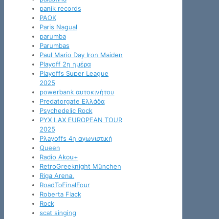
panik records
PAOK
Paris Nagual
parumba
Parumbas
Paul Mario Day Iron Maiden
Playoff 2η ημέρα
Playoffs Super League
2025
powerbank αυτοκινήτου
Predatorgate Ελλάδα
Psychedelic Rock
PYX LAX EUROPEAN TOUR
2025
Pλayoffs 4η αγωνιστική
Queen
Radio Akou+
RetroGreeknight München
Riga Arena.
RoadToFinalFour
Roberta Flack
Rock
scat singing