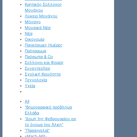
Κρητικός Σύλλογος
Μονάχου
Λύκειο Μονάχου
Μόναχο
Μουσικά Νέα
Νέα
Οικονομία
Παγκόσμιες Ημέρες
Πρόγραμμα
Πρόσωπα & Co
Σύλλογοι και Φορείς
Συνεντεύξεις
Σχολική Κοινότητα
Τεχνολογία
Υγεία
All
"δημογραφικό πρόβλημα
Ελλάδα
"Δομή 1ης Φεβρουαρίου εις
το όνομα του Άλκη"
"Παραγγελιά"
«Mach-Mit-