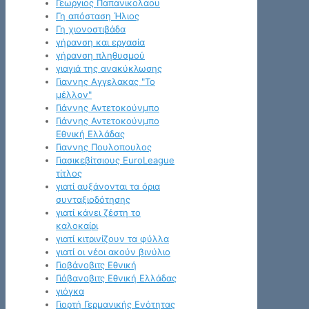
Γεωργιος Παπανικολαου
Γη απόσταση Ήλιος
Γη χιονοστιβάδα
γήρανση και εργασία
γήρανση πληθυσμού
γιαγιά της ανακύκλωσης
Γιαννης Αγγελακας "Το
μέλλον"
Γιάννης Αντετοκούνμπο
Γιάννης Αντετοκούνμπο
Εθνική Ελλάδας
Γιαννης Πουλοπουλος
Γιασικεβίτσιους EuroLeague
τίτλος
γιατί αυξάνονται τα όρια
συνταξιοδότησης
γιατί κάνει ζέστη το
καλοκαίρι
γιατί κιτρινίζουν τα φύλλα
γιατί οι νέοι ακούν βινύλιο
Γιοβάνοβιτς Εθνική
Γιόβανοβιτς Εθνική Ελλάδας
γιόγκα
Γιορτή Γερμανικής Ενότητας