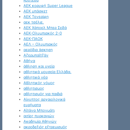
Κουτέσα
ΑΕΚ κορυφή Super League
ΑΕΚ μπάσκετ
ΑΕΚ Τενερίφη
αεκ τσέλιε.
ΑΕΚ Χάποελ Μπερ Σεβά
ΑΕΚ-Ολυμπιακός 2-0
ΑΕΚ-ΠΑΟΚ
ΑΕΛ – Ολυμπιακός
αερόβια άσκηση
Αζερμπαϊτζάν
Αθήνα
άθληση και υγεία
αθλητικά μουσεία Ελλάδα.
αθλητικά νέα
Αθλητικός νόμος
αθλητισμος
αθλητισμός για παιδιά
Αίγυπτος αρχαιολογικά
ευρήματα
Αϊτάνα Μπονμάτι
αιτίες πυρκαγιών
Ακαδημία Αθηνών
ακροδεξιός εξτρεμισμός