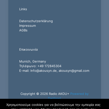
Links
Datenschutzerklärung
Impressum
AGBs
Επικοινωνία
Munich, Germany
Τηλέφωνο: +49 172845304
E-mail: Info@akousyn.de, akousyn@gmail.com
Copyright © 2026 Radio AKOU+
Powered by
Darthost
Χρησιμοποιούμε cookies για να βελτιώσουμε την εμπειρία σας