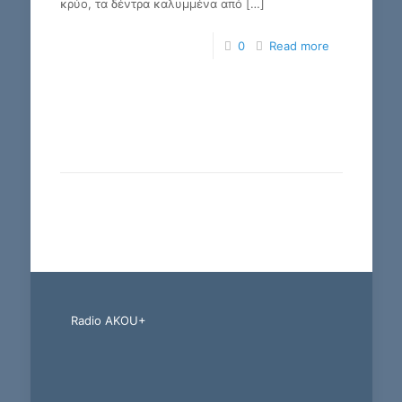
κρύο, τα δέντρα καλυμμένα από
[…]
0
Read more
Radio AKOU+