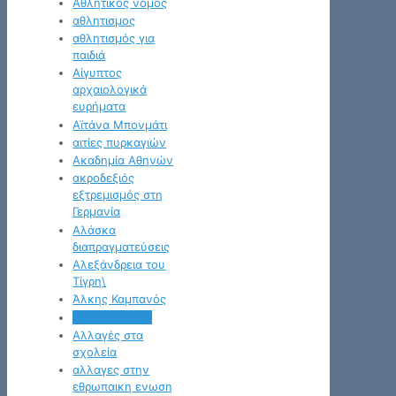
Αθλητικός νόμος
αθλητισμος
αθλητισμός για
παιδιά
Αίγυπτος
αρχαιολογικά
ευρήματα
Αϊτάνα Μπονμάτι
αιτίες πυρκαγιών
Ακαδημία Αθηνών
ακροδεξιός
εξτρεμισμός στη
Γερμανία
Αλάσκα
διαπραγματεύσεις
Αλεξάνδρεια του
Τίγρη\
Άλκης Καμπανός
αλλαγές ζωής
Αλλαγές στα
σχολεία
αλλαγες στην
εθρωπαικη ενωση