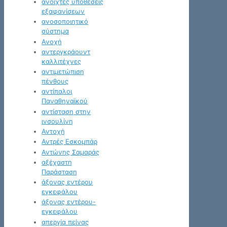
ανοιχτές υποθέσεις
εξαφανίσεων
ανοσοποιητικό
σύστημα
Ανοχή
αντεργκράουντ
καλλιτέχνες
αντιμετώπιση
πένθους
αντίπαλοι
Παναθηναϊκού
αντίσταση στην
ινσουλίνη
Αντοχή
Αντρές Εσκομπάρ
Αντώνης Σαμαράς
αξέχαστη
Παράσταση
άξονας εντέρου
εγκεφάλου
άξονας εντέρου-
εγκεφάλου
απεργία πείνας