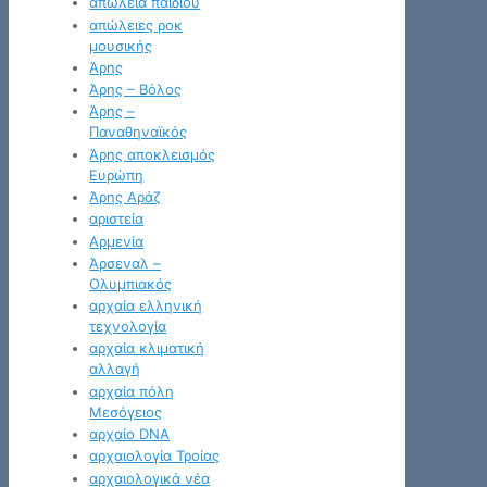
απώλεια παιδιού
απώλειες ροκ
μουσικής
Άρης
Άρης – Βόλος
Άρης –
Παναθηναϊκός
Άρης αποκλεισμός
Ευρώπη
Άρης Αράζ
αριστεία
Αρμενία
Άρσεναλ –
Ολυμπιακός
αρχαία ελληνική
τεχνολογία
αρχαία κλιματική
αλλαγή
αρχαία πόλη
Μεσόγειος
αρχαίο DNA
αρχαιολογία Τροίας
αρχαιολογικά νέα