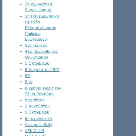
3η αγωνιστική
Super League
3η Πανευρωπαϊκή
Ημερίδα
Ελληνόγλωσσης
Παιδείας
Εξωτερικού
3ος τελικός
48ο Πρωτάθλημα
Ολυμπιακού
5 Οκτωβρίου
6 Αυγούστου 1991
6G
8 ½
8 χρόνια χωρίς τον
Τζίμη Πανούση
8ος τίτλος
9 Αυγούστου
9 Οκτωβρίου
9η αγωνιστική
Acropolis Rally
AEK CLUB