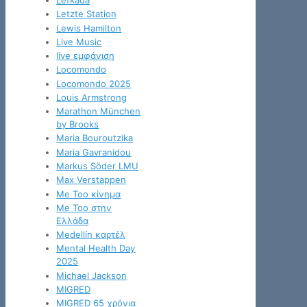
Letzte Station
Lewis Hamilton
Live Music
live εμφάνιση
Locomondo
Locomondo 2025
Louis Armstrong
Marathon München
by Brooks
Maria Bouroutzika
Maria Gavranidou
Markus Söder LMU
Max Verstappen
Me Too κίνημα
Me Too στην
Ελλάδα
Medellín καρτέλ
Mental Health Day
2025
Michael Jackson
MIGRED
MIGRED 65 χρόνια