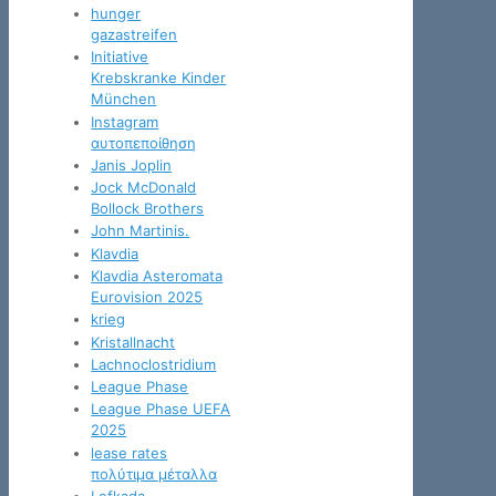
hunger
gazastreifen
Initiative
Krebskranke Kinder
München
Instagram
αυτοπεποίθηση
Janis Joplin
Jock McDonald
Bollock Brothers
John Martinis.
Klavdia
Klavdia Asteromata
Eurovision 2025
krieg
Kristallnacht
Lachnoclostridium
League Phase
League Phase UEFA
2025
lease rates
πολύτιμα μέταλλα
Lefkada