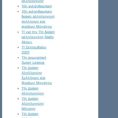
αλληλεγγύης
10η φιλανθρωπική
10η φιλανθρωπικη
δραση αλληλεγγυης
συλλογων και
φορέων Μονάχου
11 για την 11η δράση
αλληλεγγύης Radio
Akou+
11 Σεπτεμβρίου
2001
11η αγωνιστική
Super League
11η Δράση
Αληλλεγύης
Συλλόγων και
Φορέων Μονάχου
11η Δράση
Αλληλεγγύης
11η Δράση
Αλληλεγγύης
Μόναχο
11η Δράση