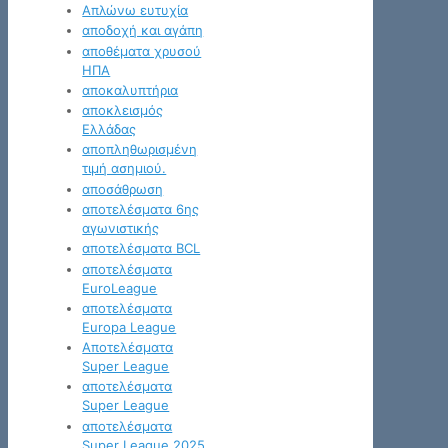
Απλώνω ευτυχία
αποδοχή και αγάπη
αποθέματα χρυσού
ΗΠΑ
αποκαλυπτήρια
αποκλεισμός
Ελλάδας
αποπληθωρισμένη
τιμή ασημιού.
αποσάθρωση
αποτελέσματα 6ης
αγωνιστικής
αποτελέσματα BCL
αποτελέσματα
EuroLeague
αποτελέσματα
Europa League
Αποτελέσματα
Super League
αποτελέσματα
Super League
αποτελέσματα
Super League 2025