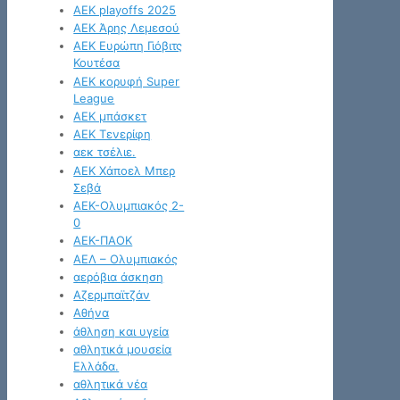
ΑΕΚ playoffs 2025
ΑΕΚ Άρης Λεμεσού
ΑΕΚ Ευρώπη Γιόβιτς
Κουτέσα
ΑΕΚ κορυφή Super
League
ΑΕΚ μπάσκετ
ΑΕΚ Τενερίφη
αεκ τσέλιε.
ΑΕΚ Χάποελ Μπερ
Σεβά
ΑΕΚ-Ολυμπιακός 2-
0
ΑΕΚ-ΠΑΟΚ
ΑΕΛ – Ολυμπιακός
αερόβια άσκηση
Αζερμπαϊτζάν
Αθήνα
άθληση και υγεία
αθλητικά μουσεία
Ελλάδα.
αθλητικά νέα