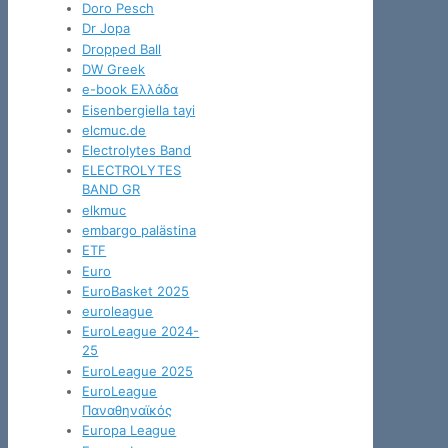
Doro Pesch
Dr Jopa
Dropped Ball
DW Greek
e-book Ελλάδα
Eisenbergiella tayi
elcmuc.de
Electrolytes Band
ELECTROLYTES
BAND GR
elkmuc
embargo palästina
ETF
Euro
EuroBasket 2025
euroleague
EuroLeague 2024-
25
EuroLeague 2025
EuroLeague
Παναθηναϊκός
Europa League