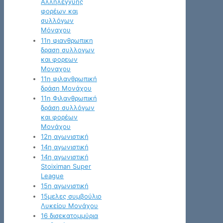
Αλληλεγγύης
φορέων και
συλλόγων
Μόναχου
11η φιανθρωπικη
δραση συλλογων
και φορεων
Μοναχου
11η φιλανθρωπική
δράση Μονάχου
11η Φιλανθρωπική
δράση συλλόγων
και φορέων
Μονάχου
12η αγωνιστική
14η αγωνιστική
14η αγωνιστική
Stoiximan Super
League
15η αγωνιστική
15μελες συμβούλιο
Λυκείου Μονάχου
16 δισεκατομμύρια