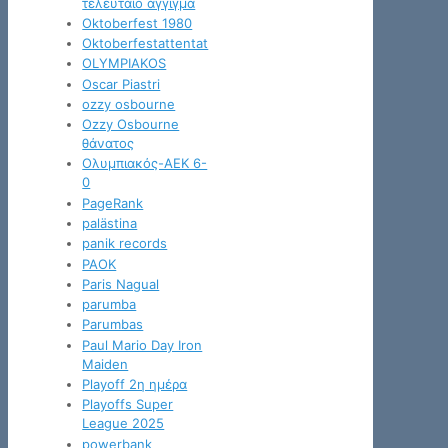
τελευταίο άγγιγμα
Oktoberfest 1980
Oktoberfestattentat
OLYMPIAKOS
Oscar Piastri
ozzy osbourne
Ozzy Osbourne
θάνατος
Oλυμπιακός-ΑΕΚ 6-
0
PageRank
palästina
panik records
PAOK
Paris Nagual
parumba
Parumbas
Paul Mario Day Iron
Maiden
Playoff 2η ημέρα
Playoffs Super
League 2025
powerbank