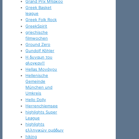
Grand Prix Μπακού
Greek Basket
league
Greek Folk Rock
GreekSpirit
griechische
filmwochen
Ground Zero
Gundolf Köhler
H δυναμη του
σλογκαν!!
Hellas Μονάχου
Hellenische
Gemeinde
München und
Umkreis
Hello Dolly
Herrenchiemsee
highlights Super
League
highlights
ελληνικών ομάδων
hiking