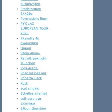
αυτοκινήτου
Predatorgate
Ελλάδα
Psychedelic Rock
PYX LAX
EUROPEAN TOUR
2025
Pλayoffs 4η
αγωνιστική
Queen
Radio Akou+
RetroGreeknight
München
Riga Arena.
RoadToFinalFour
Roberta Flack
Rock
scat singing
Schelles internet
self-care στα
ελληνικά
Silicon Quantum