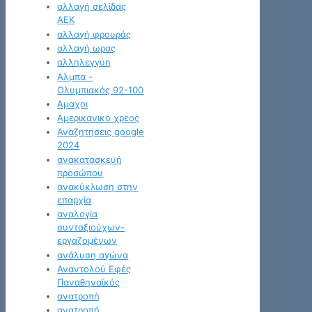
αλλαγή σελίδας
ΑΕΚ
αλλαγή φρουράς
αλλαγή ωρας
αλληλεγγύη
Αλμπα -
Ολυμπιακός 92-100
Αμαχοι
Αμερικανικο χρεος
Αναζητησεις google
2024
ανακατασκευή
προσώπου
ανακύκλωση στην
επαρχία
αναλογία
συνταξιούχων-
εργαζομένων
ανάλυση αγώνα
Αναντολού Εφές
Παναθηναϊκός
ανατροπή
ανατροπή