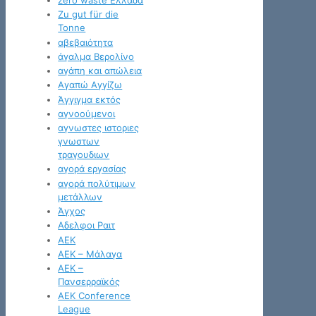
Zu gut für die
Tonne
αβεβαιότητα
άγαλμα Βερολίνο
αγάπη και απώλεια
Αγαπώ Αγγίζω
Άγγιγμα εκτός
αγνοούμενοι
αγνωστες ιστοριες
γνωστων
τραγουδιων
αγορά εργασίας
αγορά πολύτιμων
μετάλλων
Άγχος
Αδελφοι Ραιτ
ΑΕΚ
ΑΕΚ – Μάλαγα
ΑΕΚ –
Πανσερραϊκός
ΑΕΚ Conference
League