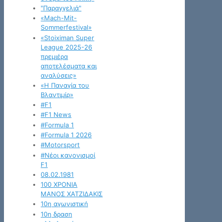
"Παραγγελιά"
«Mach-Mit-
Sommerfestival»
«Stoiximan Super
League 2025-26
πρεμιέρα
αποτελέσματα και
αναλύσεις»
«Η Παναγία του
Βλαντιμίρ»
#F1
#F1 News
#Formula 1
#Formula 1 2026
#Motorsport
#Νέοι κανονισμοί
F1
08.02.1981
100 ΧΡΟΝΙΑ
ΜΑΝΟΣ ΧΑΤΖΙΔΑΚΙΣ
10η αγωνιστική
10η δραση