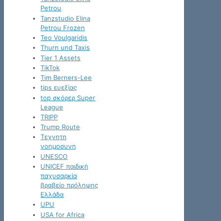
Petrou
Tanzstudio Elina
Petrou Frozen
Teo Voulgaridis
Thurn und Taxis
Tier 1 Assets
TikTok
Tim Berners-Lee
tips ευεξίας
top σκόρερ Super
League
TRIPP
Trump Route
Tεχνητη
νοημοσυνη
UNESCO
UNICEF παιδική
παχυσαρκία
βραβείο πρόληψης
Ελλάδα
UPU
USA for Africa