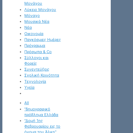
Μονάχου
Λύκειο Μονάχου
Μόναχο
Μουσικά Νέα
Νέα
Οικονομία
Παγκόσμιες Ημέρες
Πρόγραμμα
Πρόσωπα & Co
Σύλλογοι και
Φορείς
Συνεντεύξεις
Σχολική Κοινότητα
Τεχνολογία
Υγεία
All
"δημογραφικό
πρόβλημα Ελλάδα
"Δομή 1ης
Φεβρουαρίου εις το
όνομα του Άλκη"