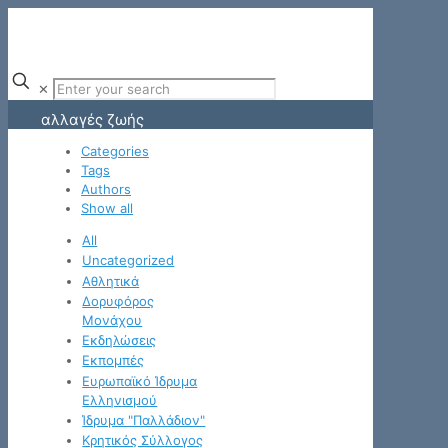
✕
αλλαγές ζωής
Categories
Tags
Authors
Show all
All
Uncategorized
Αθλητικά
Δορυφόρος
Μονάχου
Εκδηλώσεις
Εκπομπές
Ευρωπαϊκό Ίδρυμα
Ελληνισμού
Ίδρυμα "Παλλάδιον"
Κρητικός Σύλλογος