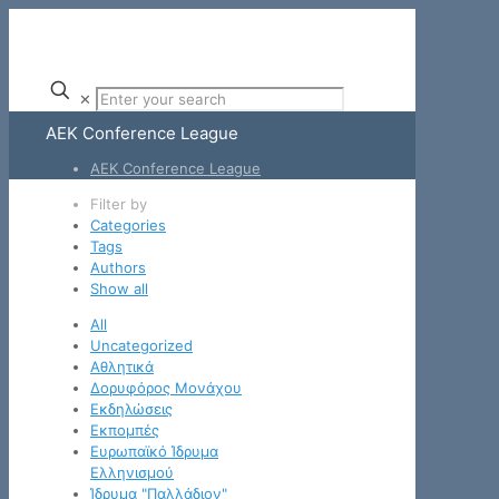
✕
ΑΕΚ Conference League
ΑΕΚ Conference League
Filter by
Categories
Tags
Authors
Show all
All
Uncategorized
Αθλητικά
Δορυφόρος Μονάχου
Εκδηλώσεις
Εκπομπές
Ευρωπαϊκό Ίδρυμα
Ελληνισμού
Ίδρυμα "Παλλάδιον"