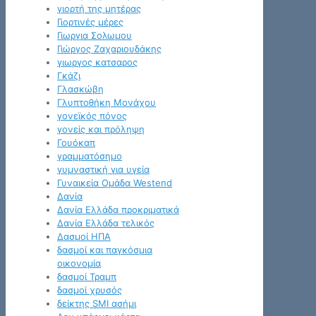
γιορτή της μητέρας
Γιορτινές μέρες
Γιωργια Σολωμου
Γιώργος Ζαχαριουδάκης
γιωργος κατσαρος
Γκάζι
Γλασκώβη
Γλυπτοθήκη Μονάχου
γονεϊκός πόνος
γονείς και πρόληψη
Γουόκαπ
γραμματόσημο
γυμναστική για υγεία
Γυναικεία Ομάδα Westend
Δανία
Δανία Ελλάδα προκριματικά
Δανία Ελλάδα τελικός
Δασμοί ΗΠΑ
δασμοί και παγκόσμια
οικονομία
δασμοί Τραμπ
δασμοί χρυσός
δείκτης SMI ασήμι