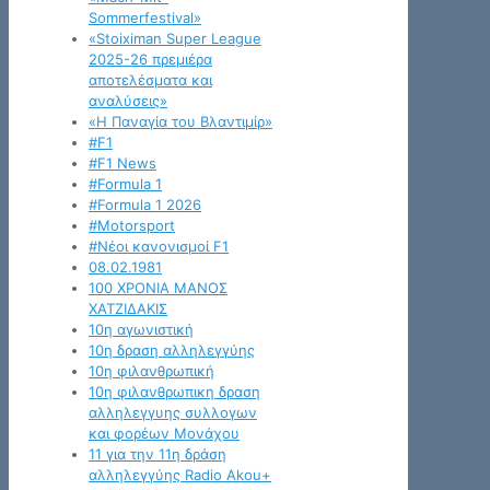
Sommerfestival»
«Stoiximan Super League
2025-26 πρεμιέρα
αποτελέσματα και
αναλύσεις»
«Η Παναγία του Βλαντιμίρ»
#F1
#F1 News
#Formula 1
#Formula 1 2026
#Motorsport
#Νέοι κανονισμοί F1
08.02.1981
100 ΧΡΟΝΙΑ ΜΑΝΟΣ
ΧΑΤΖΙΔΑΚΙΣ
10η αγωνιστική
10η δραση αλληλεγγύης
10η φιλανθρωπική
10η φιλανθρωπικη δραση
αλληλεγγυης συλλογων
και φορέων Μονάχου
11 για την 11η δράση
αλληλεγγύης Radio Akou+