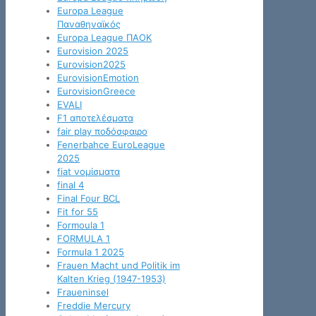
Europa League
Παναθηναϊκός
Europa League ΠΑΟΚ
Eurovision 2025
Eurovision2025
EurovisionEmotion
EurovisionGreece
EVALI
F1 αποτελέσματα
fair play ποδόσφαιρο
Fenerbahce EuroLeague
2025
fiat νομίσματα
final 4
Final Four BCL
Fit for 55
Formoula 1
FORMULA 1
Formula 1 2025
Frauen Macht und Politik im
Kalten Krieg (1947-1953)
Fraueninsel
Freddie Mercury