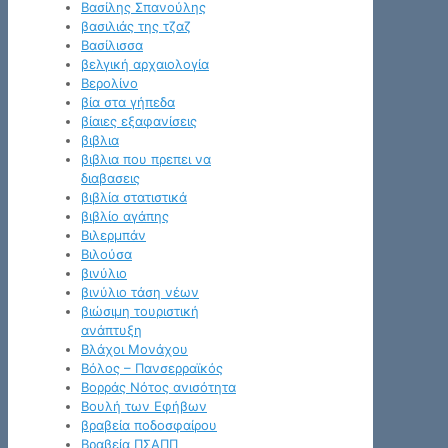
Βασίλης Σπανούλης
βασιλιάς της τζαζ
Βασίλισσα
βελγική αρχαιολογία
Βερολίνο
βία στα γήπεδα
βίαιες εξαφανίσεις
βιβλια
βιβλια που πρεπει να
διαβασεις
βιβλία στατιστικά
βιβλίο αγάπης
Βιλερμπάν
Βιλούσα
βινύλιο
βινύλιο τάση νέων
βιώσιμη τουριστική
ανάπτυξη
Βλάχοι Μονάχου
Βόλος – Πανσερραϊκός
Βορράς Νότος ανισότητα
Βουλή των Εφήβων
βραβεία ποδοσφαίρου
Βραβεία ΠΣΑΠΠ