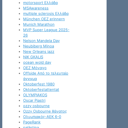
motorsport Ελλάδα
MSAwareness
multiple sclerosis Ελλάδα
München OEZ erinnern
Munich Marathon
MVP Super League 2025-
26
Nelson Mandela Day
Neubiberg Minoa
New Orleans jazz
NIK GKALIS
ocean wold day
OEZ Μόναχο
Offside Από το τελευταίο
άγγιγμα
Oktoberfest 1980
Oktoberfestattentat
OLYMPIAKOS
Oscar Piastri
ozzy osbourne
Ozzy Osbourne θάνατος
Oλυμπιακός-ΑΕΚ 6-0
PageRank
palästina