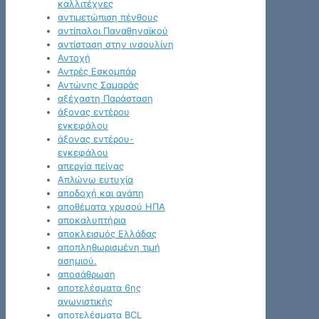
καλλιτέχνες
αντιμετώπιση πένθους
αντίπαλοι Παναθηναϊκού
αντίσταση στην ινσουλίνη
Αντοχή
Αντρές Εσκομπάρ
Αντώνης Σαμαράς
αξέχαστη Παράσταση
άξονας εντέρου
εγκεφάλου
άξονας εντέρου-
εγκεφάλου
απεργία πείνας
Απλώνω ευτυχία
αποδοχή και αγάπη
αποθέματα χρυσού ΗΠΑ
αποκαλυπτήρια
αποκλεισμός Ελλάδας
αποπληθωρισμένη τιμή
ασημιού.
αποσάθρωση
αποτελέσματα 6ης
αγωνιστικής
αποτελέσματα BCL