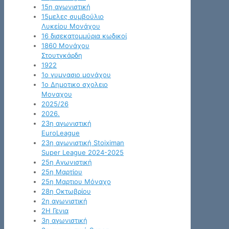
15η αγωνιστική
15μελες συμβούλιο
Λυκείου Μονάχου
16 δισεκατομμύρια κωδικοί
1860 Μονάχου
Στουτγκάρδη
1922
1ο γυμνασιο μονάχου
1ο Δημοτικο σχολειο
Μοναχου
2025/26
2026.
23η αγωνιστική
EuroLeague
23η αγωνιστική Stoiximan
Super League 2024-2025
25η Αγωνιστική
25η Μαρτίου
25η Μαρτιου Μόναχο
28η Οκτωβρίου
2η αγωνιστική
2Η Γενια
3η αγωνιστική