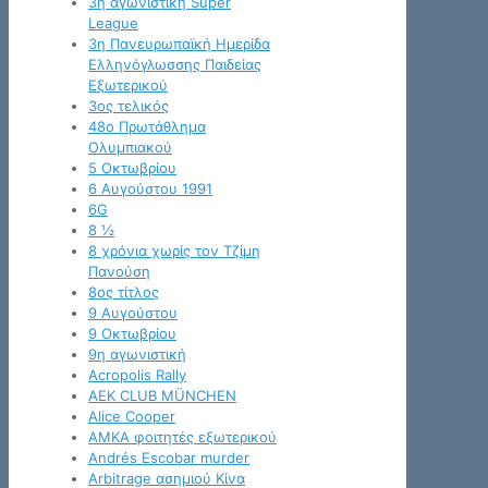
3η αγωνιστική Super
League
3η Πανευρωπαϊκή Ημερίδα
Ελληνόγλωσσης Παιδείας
Εξωτερικού
3ος τελικός
48ο Πρωτάθλημα
Ολυμπιακού
5 Οκτωβρίου
6 Αυγούστου 1991
6G
8 ½
8 χρόνια χωρίς τον Τζίμη
Πανούση
8ος τίτλος
9 Αυγούστου
9 Οκτωβρίου
9η αγωνιστική
Acropolis Rally
AEK CLUB MÜNCHEN
Alice Cooper
AMKA φοιτητές εξωτερικού
Andrés Escobar murder
Arbitrage ασημιού Κίνα