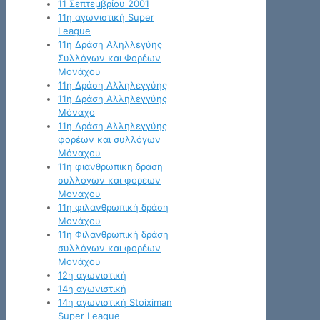
11 Σεπτεμβρίου 2001
11η αγωνιστική Super
League
11η Δράση Αληλλεγύης
Συλλόγων και Φορέων
Μονάχου
11η Δράση Αλληλεγγύης
11η Δράση Αλληλεγγύης
Μόναχο
11η Δράση Αλληλεγγύης
φορέων και συλλόγων
Μόναχου
11η φιανθρωπικη δραση
συλλογων και φορεων
Μοναχου
11η φιλανθρωπική δράση
Μονάχου
11η Φιλανθρωπική δράση
συλλόγων και φορέων
Μονάχου
12η αγωνιστική
14η αγωνιστική
14η αγωνιστική Stoiximan
Super League