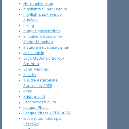
Herrenchiemsee
highlights Super League
highlights ελληνικών
ομάδων
hiking
hunger gazastreifen
Initiative Krebskranke
Kinder München
Instagram αυτοπεποίθηση
Janis Joplin
Jock McDonald Bollock
Brothers
John Martinis.
Klavdia
Klavdia Asteromata
Eurovision 2025
krieg
Kristallnacht
Lachnoclostridium
League Phase
League Phase UEFA 2025
lease rates πολύτιμα
μέταλλα