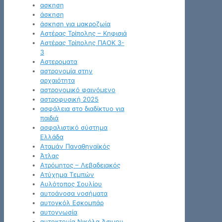
ασκηση
άσκηση
άσκηση για μακροζωία
Αστέρας Τρίπολης – Κηφισιά
Αστέρας Τρίπολης ΠΑΟΚ 3-
3
Αστεροματα
αστρονομία στην
αρχαιότητα
αστρονομικό φαινόμενο
αστροφυσική 2025
ασφάλεια στο διαδίκτυο για
παιδιά
ασφαλιστικό σύστημα
Ελλάδα
Αταμάν Παναθηναϊκός
Άτλας
Ατρόμητος – Λεβαδειακός
Ατύχημα Τεμπών
Αυλότοπος Σουλίου
αυτοάνοσα νοσήματα
αυτογκόλ Εσκομπάρ
αυτογνωσία
αυτοκτονία Νικόλα Άσιμου