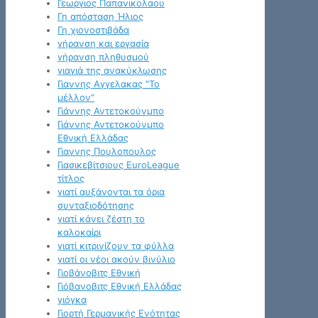
Γεωργιος Παπανικολαου
Γη απόσταση Ήλιος
Γη χιονοστιβάδα
γήρανση και εργασία
γήρανση πληθυσμού
γιαγιά της ανακύκλωσης
Γιαννης Αγγελακας "Το
μέλλον"
Γιάννης Αντετοκούνμπο
Γιάννης Αντετοκούνμπο
Εθνική Ελλάδας
Γιαννης Πουλοπουλος
Γιασικεβίτσιους EuroLeague
τίτλος
γιατί αυξάνονται τα όρια
συνταξιοδότησης
γιατί κάνει ζέστη το
καλοκαίρι
γιατί κιτρινίζουν τα φύλλα
γιατί οι νέοι ακούν βινύλιο
Γιοβάνοβιτς Εθνική
Γιόβανοβιτς Εθνική Ελλάδας
γιόγκα
Γιορτή Γερμανικής Ενότητας