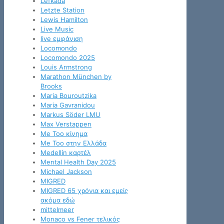
Lefkada
Letzte Station
Lewis Hamilton
Live Music
live εμφάνιση
Locomondo
Locomondo 2025
Louis Armstrong
Marathon München by
Brooks
Maria Bouroutzika
Maria Gavranidou
Markus Söder LMU
Max Verstappen
Me Too κίνημα
Me Too στην Ελλάδα
Medellín καρτέλ
Mental Health Day 2025
Michael Jackson
MIGRED
MIGRED 65 χρόνια και εμείς
ακόμα εδώ
mittelmeer
Monaco vs Fener τελικός