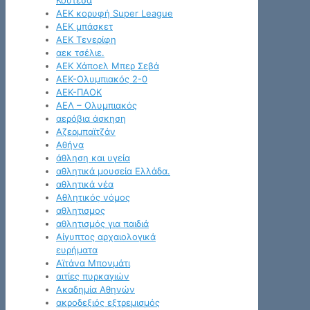
Κουτέσα
ΑΕΚ κορυφή Super League
ΑΕΚ μπάσκετ
ΑΕΚ Τενερίφη
αεκ τσέλιε.
ΑΕΚ Χάποελ Μπερ Σεβά
ΑΕΚ-Ολυμπιακός 2-0
ΑΕΚ-ΠΑΟΚ
ΑΕΛ – Ολυμπιακός
αερόβια άσκηση
Αζερμπαϊτζάν
Αθήνα
άθληση και υγεία
αθλητικά μουσεία Ελλάδα.
αθλητικά νέα
Αθλητικός νόμος
αθλητισμος
αθλητισμός για παιδιά
Αίγυπτος αρχαιολογικά
ευρήματα
Αϊτάνα Μπονμάτι
αιτίες πυρκαγιών
Ακαδημία Αθηνών
ακροδεξιός εξτρεμισμός