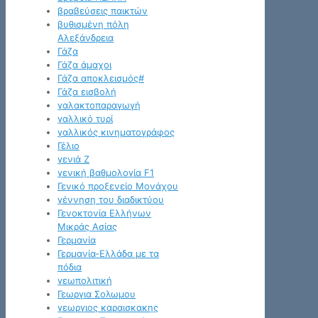
βραβεύσεις παικτών
βυθισμένη πόλη
Αλεξάνδρεια
Γάζα
Γάζα άμαχοι
Γάζα αποκλεισμός#
Γάζα εισβολή
γαλακτοπαραγωγή
γαλλικό τυρί
γαλλικός κινηματογράφος
Γέλιο
γενιά Z
γενική βαθμολογία F1
Γενικό προξενείο Μονάχου
γέννηση του διαδικτύου
Γενοκτονία Ελλήνων
Μικράς Ασίας
Γερμανία
Γερμανία-Ελλάδα με τα
πόδια
γεωπολιτική
Γεωργια Σολωμου
γεωργιος καραισκακης