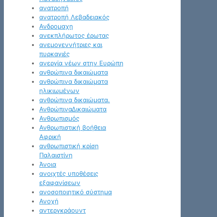
ανατροπή
ανατροπή Λεβαδειακός
Ανδρομαχη
ανεκπλήρωτος έρωτας
ανεμογεννήτριες και
πυρκαγιές
ανεργία νέων στην Ευρώπη
ανθρώπινα δικαιώματα
ανθρώπινα δικαιώματα
ηλικιωμένων
ανθρώπινα δικαιώματα.
ΑνθρώπιναΔικαιώματα
Ανθρωπισμός
Ανθρωπιστική βοήθεια
Αφρική
ανθρωπιστική κρίση
Παλαιστίνη
Άνοια
ανοιχτές υποθέσεις
εξαφανίσεων
ανοσοποιητικό σύστημα
Ανοχή
αντεργκράουντ