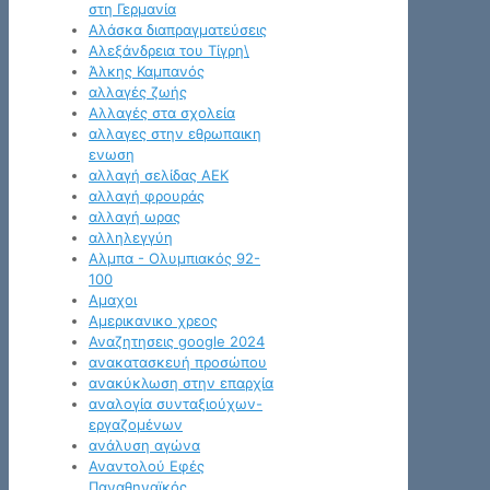
στη Γερμανία
Αλάσκα διαπραγματεύσεις
Αλεξάνδρεια του Τίγρη\
Άλκης Καμπανός
αλλαγές ζωής
Αλλαγές στα σχολεία
αλλαγες στην εθρωπαικη
ενωση
αλλαγή σελίδας ΑΕΚ
αλλαγή φρουράς
αλλαγή ωρας
αλληλεγγύη
Αλμπα - Ολυμπιακός 92-
100
Αμαχοι
Αμερικανικο χρεος
Αναζητησεις google 2024
ανακατασκευή προσώπου
ανακύκλωση στην επαρχία
αναλογία συνταξιούχων-
εργαζομένων
ανάλυση αγώνα
Αναντολού Εφές
Παναθηναϊκός