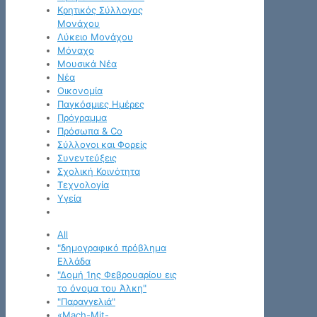
Κρητικός Σύλλογος
Μονάχου
Λύκειο Μονάχου
Μόναχο
Μουσικά Νέα
Νέα
Οικονομία
Παγκόσμιες Ημέρες
Πρόγραμμα
Πρόσωπα & Co
Σύλλογοι και Φορείς
Συνεντεύξεις
Σχολική Κοινότητα
Τεχνολογία
Υγεία
All
"δημογραφικό πρόβλημα
Ελλάδα
"Δομή 1ης Φεβρουαρίου εις
το όνομα του Άλκη"
"Παραγγελιά"
«Mach-Mit-