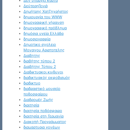
Δεν υπάρχει κάρτα
ΔεύτερηΓενιά
Δημήτρης Χατζηχρήστος
δημιουργία του WWW
δημογραφική γήρανση
δημογραφικό πρόβλημα
δημόσια υγεία Ελλάδα
δημοσιογραφία
Δημοτικο σχολειο
Μοναχου Αριστοτελης
Διαβητης
διαβήτης τύπου 2
Διαβήτης Τύπου 2
Διαδικτυακοι κινδυνοι
διαδικτυακός εκφοβισμός
διαδικτυο
διαδραστικό μουσείο
ποδοσφαίρου
Διαδρομές Ζωής
διαιτησία
διαιτησία ποδόσφαιρο
διαιτησία στη Γερμανία
Διακοπή Προγράμματος
διαμαρτυρια γονέων