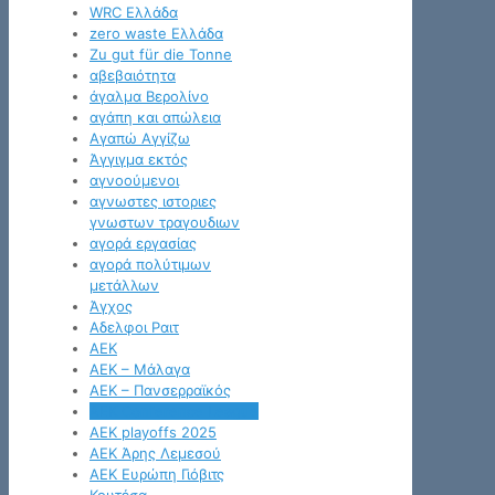
WRC Ελλάδα
zero waste Ελλάδα
Zu gut für die Tonne
αβεβαιότητα
άγαλμα Βερολίνο
αγάπη και απώλεια
Αγαπώ Αγγίζω
Άγγιγμα εκτός
αγνοούμενοι
αγνωστες ιστοριες
γνωστων τραγουδιων
αγορά εργασίας
αγορά πολύτιμων
μετάλλων
Άγχος
Αδελφοι Ραιτ
ΑΕΚ
ΑΕΚ – Μάλαγα
ΑΕΚ – Πανσερραϊκός
ΑΕΚ Conference League
ΑΕΚ playoffs 2025
ΑΕΚ Άρης Λεμεσού
ΑΕΚ Ευρώπη Γιόβιτς