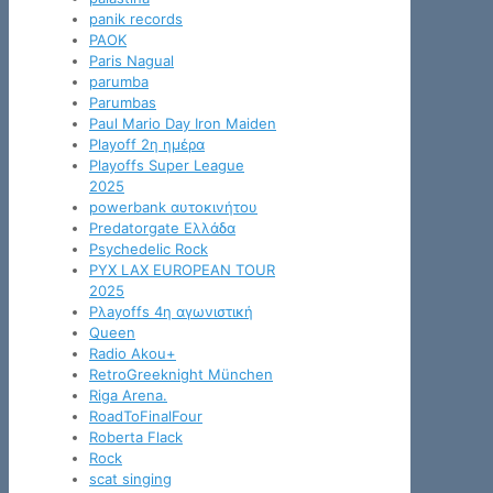
panik records
PAOK
Paris Nagual
parumba
Parumbas
Paul Mario Day Iron Maiden
Playoff 2η ημέρα
Playoffs Super League
2025
powerbank αυτοκινήτου
Predatorgate Ελλάδα
Psychedelic Rock
PYX LAX EUROPEAN TOUR
2025
Pλayoffs 4η αγωνιστική
Queen
Radio Akou+
RetroGreeknight München
Riga Arena.
RoadToFinalFour
Roberta Flack
Rock
scat singing