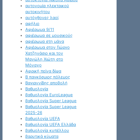
αυτονομία ηλεκτρικού
αυτοκινήτου
αυτόχθονες λαοί
αφήλιο
Αφιέρωμα 9/11
αφιέρωμα σε μουσικούς
αφιέρωμα στη μάνα
Αφιέρωμα στον Γιώργο
Χατζηνάσιο και τον
Μανώλη Χιώτη στο
Μόναχο
Αφρική πείνα δίψα
Β παγκόσμιος πόλεμος
Βαγιαννίδης αποβολή
Βαθμολογία
βαθμολογία EuroLeague
βαθμολογία Super League
Βαθμολογία Super League
2025-26
βαθμολογία UEFA
βαθμολογία UEFA Ελλάδα
βαθμολογία κυπέλλου
βαρυτικά κύματα