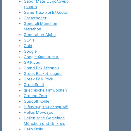
Gabor Maté ψυχολογικό
τραύμα
Game 1 τελικοί Ελλάδας
Gastarbeiter
Generali München
Marathon
Generation Alpha
GLP-1
Gold
Google
Google Quantum AI
GP Κινας
Grand Prix Μπακού
Greek Basket league
Greek Folk Rock
GreekSpirit
griechische filmwochen
Ground Zero
Gundolf Köhler
H δυναμη του σλογκαν!!
Hellas Μονάχου
Hellenische Gemeinde
München und Umkreis
Hello Dolly