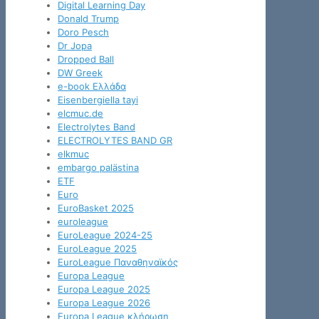
Digital Learning Day
Donald Trump
Doro Pesch
Dr Jopa
Dropped Ball
DW Greek
e-book Ελλάδα
Eisenbergiella tayi
elcmuc.de
Electrolytes Band
ELECTROLYTES BAND GR
elkmuc
embargo palästina
ETF
Euro
EuroBasket 2025
euroleague
EuroLeague 2024-25
EuroLeague 2025
EuroLeague Παναθηναϊκός
Europa League
Europa League 2025
Europa League 2026
Europa League κλήρωση