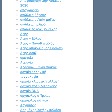
Αποφοίτησης 3ης Λυκείου
2026
αποχώρηση
απώλεια βάρους
απώλεια μυϊκής μάζας
απώλεια παιδιού
απώλειες ροκ μουσικής
Άρης
Άρης – Βόλος
Άρης – Παναθηναϊκός
Άρης αποκλεισμός Ευρώπη
Άρης Αράζ
αριστεία
Αρμενία
Άρσεναλ – Ολυμπιακός
αρχαία ελληνική
τεχνολογία
αρχαία κλιματική αλλαγή
αρχαία πόλη Μεσόγειος
αρχαίο DNA
αρχαιολογία Τροίας
αρχαιολογικά νέα
Αρχιμήδης
Ασημάκης Χατζηνικολάου