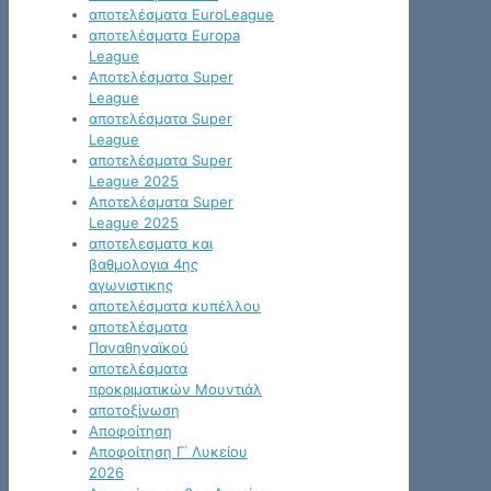
αποτελέσματα EuroLeague
αποτελέσματα Europa
League
Αποτελέσματα Super
League
αποτελέσματα Super
League
αποτελέσματα Super
League 2025
Αποτελέσματα Super
League 2025
αποτελεσματα και
βαθμολογια 4ης
αγωνιστικης
αποτελέσματα κυπέλλου
αποτελέσματα
Παναθηναϊκού
αποτελέσματα
προκριματικών Μουντιάλ
αποτοξίνωση
Αποφοίτηση
Αποφοίτηση Γ΄ Λυκείου
2026