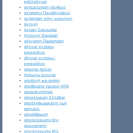
καλλιτέχνες
αντιμετώπιση πένθους
αντίπαλοι Παναθηναϊκού
αντίσταση στην ινσουλίνη
Αντοχή
Αντρές Εσκομπάρ
Αντώνης Σαμαράς
αξέχαστη Παράσταση
άξονας εντέρου
εγκεφάλου
άξονας εντέρου-
εγκεφάλου
απεργία πείνας
Απλώνω ευτυχία
αποδοχή και αγάπη
αποθέματα χρυσού ΗΠΑ
αποκαλυπτήρια
αποκλεισμός Ελλάδας
αποπληθωρισμένη τιμή
ασημιού.
αποσάθρωση
αποτελέσματα 6ης
αγωνιστικής
αποτελέσματα BCL