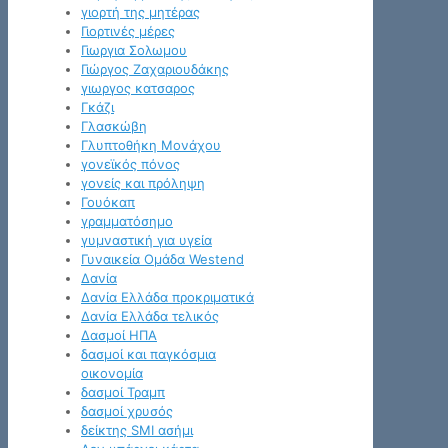
γιορτή της μητέρας
Γιορτινές μέρες
Γιωργια Σολωμου
Γιώργος Ζαχαριουδάκης
γιωργος κατσαρος
Γκάζι
Γλασκώβη
Γλυπτοθήκη Μονάχου
γονεϊκός πόνος
γονείς και πρόληψη
Γουόκαπ
γραμματόσημο
γυμναστική για υγεία
Γυναικεία Ομάδα Westend
Δανία
Δανία Ελλάδα προκριματικά
Δανία Ελλάδα τελικός
Δασμοί ΗΠΑ
δασμοί και παγκόσμια
οικονομία
δασμοί Τραμπ
δασμοί χρυσός
δείκτης SMI ασήμι