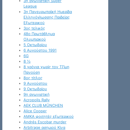
3η αγωνιστική Super
League
3η Πανευρωπαϊκή Ημερίδα
Ελληνόγλωσσης Παιδείας
Εξωτερικού
3ος τελικός
48ο Πρωτάθλημα
Ολυμπιακού
5 Οκτωβρίου
6 Αυγούστου 1991
6G
8 ½
8 χρόνια χωρίς τον Τζίμη
Πανούση
8ος τίτλος
9 Αυγούστου
9 Οκτωβρίου
9η αγωνιστική
Acropolis Rally
AEK CLUB MÜNCHEN
Alice Cooper
AMKA φοιτητές εξωτερικού
Andrés Escobar murder
Arbitrage ασημιού Κίνα