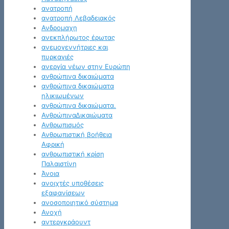
ανατροπή
ανατροπή Λεβαδειακός
Ανδρομαχη
ανεκπλήρωτος έρωτας
ανεμογεννήτριες και
πυρκαγιές
ανεργία νέων στην Ευρώπη
ανθρώπινα δικαιώματα
ανθρώπινα δικαιώματα
ηλικιωμένων
ανθρώπινα δικαιώματα.
ΑνθρώπιναΔικαιώματα
Ανθρωπισμός
Ανθρωπιστική βοήθεια
Αφρική
ανθρωπιστική κρίση
Παλαιστίνη
Άνοια
ανοιχτές υποθέσεις
εξαφανίσεων
ανοσοποιητικό σύστημα
Ανοχή
αντεργκράουντ