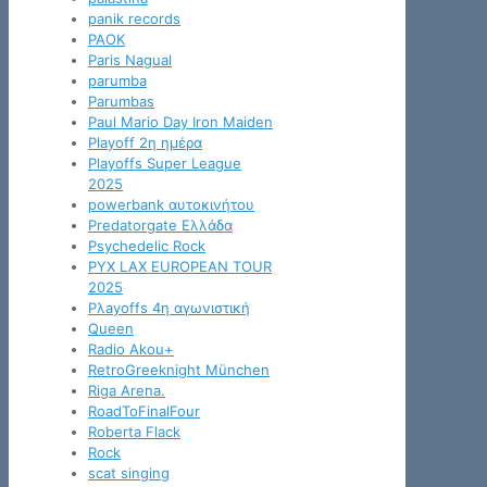
panik records
PAOK
Paris Nagual
parumba
Parumbas
Paul Mario Day Iron Maiden
Playoff 2η ημέρα
Playoffs Super League
2025
powerbank αυτοκινήτου
Predatorgate Ελλάδα
Psychedelic Rock
PYX LAX EUROPEAN TOUR
2025
Pλayoffs 4η αγωνιστική
Queen
Radio Akou+
RetroGreeknight München
Riga Arena.
RoadToFinalFour
Roberta Flack
Rock
scat singing