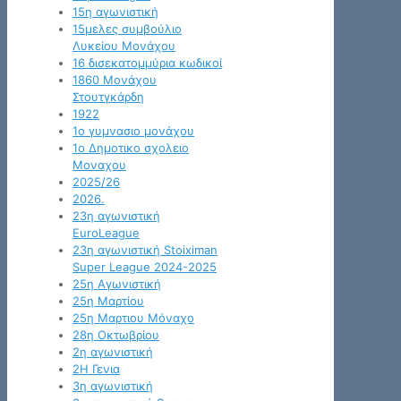
15η αγωνιστική
15μελες συμβούλιο
Λυκείου Μονάχου
16 δισεκατομμύρια κωδικοί
1860 Μονάχου
Στουτγκάρδη
1922
1ο γυμνασιο μονάχου
1ο Δημοτικο σχολειο
Μοναχου
2025/26
2026.
23η αγωνιστική
EuroLeague
23η αγωνιστική Stoiximan
Super League 2024-2025
25η Αγωνιστική
25η Μαρτίου
25η Μαρτιου Μόναχο
28η Οκτωβρίου
2η αγωνιστική
2Η Γενια
3η αγωνιστική