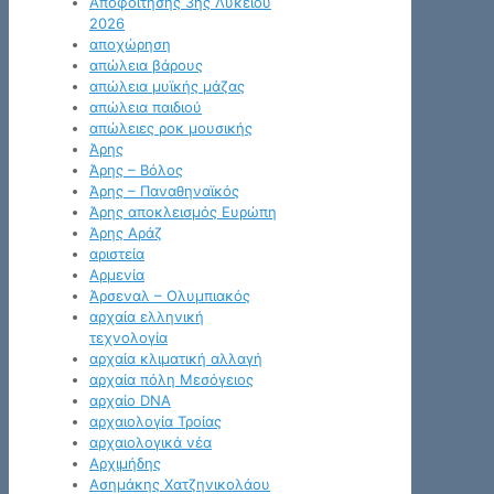
Αποφοίτησης 3ης Λυκείου
2026
αποχώρηση
απώλεια βάρους
απώλεια μυϊκής μάζας
απώλεια παιδιού
απώλειες ροκ μουσικής
Άρης
Άρης – Βόλος
Άρης – Παναθηναϊκός
Άρης αποκλεισμός Ευρώπη
Άρης Αράζ
αριστεία
Αρμενία
Άρσεναλ – Ολυμπιακός
αρχαία ελληνική
τεχνολογία
αρχαία κλιματική αλλαγή
αρχαία πόλη Μεσόγειος
αρχαίο DNA
αρχαιολογία Τροίας
αρχαιολογικά νέα
Αρχιμήδης
Ασημάκης Χατζηνικολάου