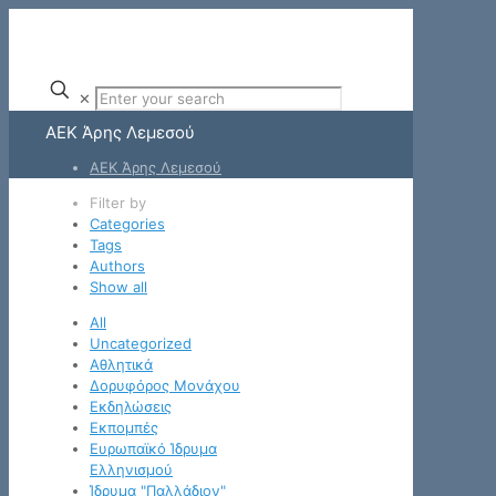
✕
ΑΕΚ Άρης Λεμεσού
ΑΕΚ Άρης Λεμεσού
Filter by
Categories
Tags
Authors
Show all
All
Uncategorized
Αθλητικά
Δορυφόρος Μονάχου
Εκδηλώσεις
Εκπομπές
Ευρωπαϊκό Ίδρυμα
Ελληνισμού
Ίδρυμα "Παλλάδιον"