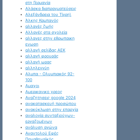
στη Γερμανία
Αλάσκα διαπραγματεύσεις
Αλεξάνδρεια του Τίγρη\
Άλκης Καμπανός
αλλαγές ζωής
Αλλαγές στα σχολεία
αλλαγες στην εθρωπαικη
ενωση
αλλαγή σελίδας ΑΕΚ
αλλαγή φρουράς
αλλαγή ωρας
αλληλεγγύη
Αλμπα - Ολυμπιακός 92-
100
Αμαχοι
Αμερικανικο χρεος
Αναζητησεις google 2024
ανακατασκευή προσώπου
ανακύκλωση στην επαρχία
αναλογία συνταξιούχων-
εργαζομένων
ανάλυση αγώνα
Αναντολού Εφές
Παναθηναϊκός