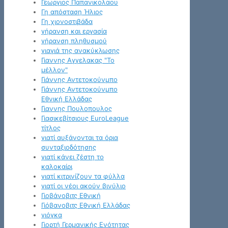
Γεωργιος Παπανικολαου
Γη απόσταση Ήλιος
Γη χιονοστιβάδα
γήρανση και εργασία
γήρανση πληθυσμού
γιαγιά της ανακύκλωσης
Γιαννης Αγγελακας "Το
μέλλον"
Γιάννης Αντετοκούνμπο
Γιάννης Αντετοκούνμπο
Εθνική Ελλάδας
Γιαννης Πουλοπουλος
Γιασικεβίτσιους EuroLeague
τίτλος
γιατί αυξάνονται τα όρια
συνταξιοδότησης
γιατί κάνει ζέστη το
καλοκαίρι
γιατί κιτρινίζουν τα φύλλα
γιατί οι νέοι ακούν βινύλιο
Γιοβάνοβιτς Εθνική
Γιόβανοβιτς Εθνική Ελλάδας
γιόγκα
Γιορτή Γερμανικής Ενότητας