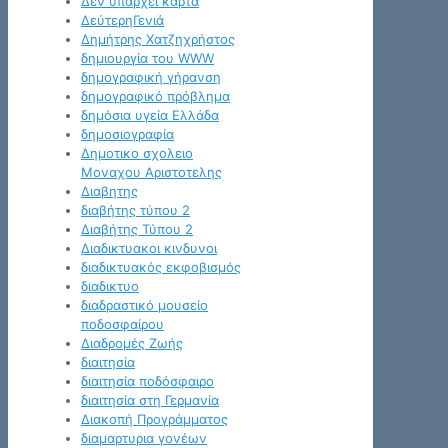
Δεν υπάρχει κάρτα
ΔεύτερηΓενιά
Δημήτρης Χατζηχρήστος
δημιουργία του WWW
δημογραφική γήρανση
δημογραφικό πρόβλημα
δημόσια υγεία Ελλάδα
δημοσιογραφία
Δημοτικο σχολειο
Μοναχου Αριστοτελης
Διαβητης
διαβήτης τύπου 2
Διαβήτης Τύπου 2
Διαδικτυακοι κινδυνοι
διαδικτυακός εκφοβισμός
διαδικτυο
διαδραστικό μουσείο
ποδοσφαίρου
Διαδρομές Ζωής
διαιτησία
διαιτησία ποδόσφαιρο
διαιτησία στη Γερμανία
Διακοπή Προγράμματος
διαμαρτυρια γονέων