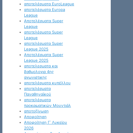
αποτελέσματα EuroLeague
αποτελέσματα Europa
League
Αποτελέσματα Super
League
αποτελέσματα Super
League
αποτελέσματα Super
League 2025
Αποτελέσματα Super
League 2025
αποτελεσματα και
βαθμολογια 4ης
αγωνιστικης
αποτελέσματα κυπέλλου
αποτελέσματα
Παναθηναϊκού
αποτελέσματα
προκριματικών Μουντιάλ
αποτοξίνωση
Αποφοίτηση
Αποφοίτηση Γ΄ Λυκείου
2026