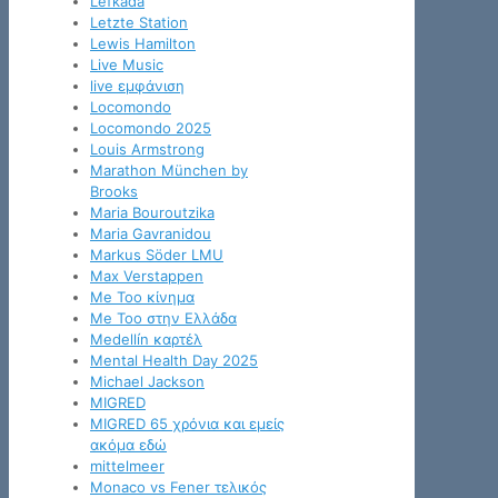
Lefkada
Letzte Station
Lewis Hamilton
Live Music
live εμφάνιση
Locomondo
Locomondo 2025
Louis Armstrong
Marathon München by
Brooks
Maria Bouroutzika
Maria Gavranidou
Markus Söder LMU
Max Verstappen
Me Too κίνημα
Me Too στην Ελλάδα
Medellín καρτέλ
Mental Health Day 2025
Michael Jackson
MIGRED
MIGRED 65 χρόνια και εμείς
ακόμα εδώ
mittelmeer
Monaco vs Fener τελικός