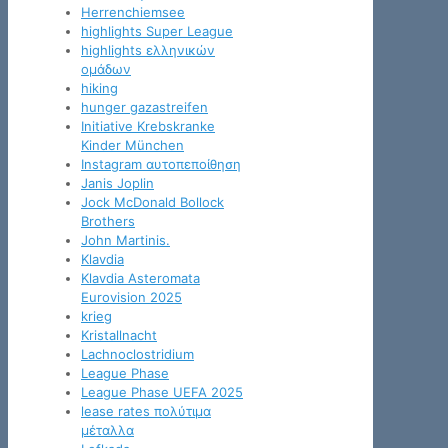
Herrenchiemsee
highlights Super League
highlights ελληνικών
ομάδων
hiking
hunger gazastreifen
Initiative Krebskranke
Kinder München
Instagram αυτοπεποίθηση
Janis Joplin
Jock McDonald Bollock
Brothers
John Martinis.
Klavdia
Klavdia Asteromata
Eurovision 2025
krieg
Kristallnacht
Lachnoclostridium
League Phase
League Phase UEFA 2025
lease rates πολύτιμα
μέταλλα