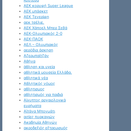
Κουτέσα
ΑΕΚ κορυφή Super League
ΑΕΚ μπάσκετ
ΑΕΚ Τενερίφη
αεκ τσέλιε.
ΑΕΚ Χάποελ Μπερ Σεβά
ΑΕΚ-Ολυμπιακός 2-0
ΑΕΚ-ΠΑΟΚ
ΑΕΛ – Ολυμπιακός
αερόβια άσκηση
Αζερμπαϊτζάν
Αθήνα
άθληση και υγεία
αθλητικά μουσεία Ελλάδα.
αθλητικά νέα
Αθλητικός νόμος
αθλητισμος
αθλητισμός για παιδιά
Αίγυπτος αρχαιολογικά
ευρήματα
Αϊτάνα Μπονμάτι
αιτίες πυρκαγιών
Ακαδημία Αθηνών
ακροδεξιός εξτρεμισμός