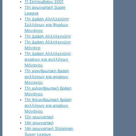
11 Σεπτεμβρίου 2001
11η αγωνιστική Super
League
11η Δράση Αληλλεγύης
Συλλόγων και Φορέων
Μονάχου
11η Δράση Αλληλεγγύης
11η Δράση Αλληλεγγύης
Μόναχο
11η Δράση Αλληλεγγύης
φορέων και συλλόγων
Μόναχου
11η φιανθρωπικη δραση
συλλογων και φορεων
Μοναχου
11η φιλανθρωπική δράση
Μονάχου
11η Φιλανθρωπική δράση
συλλόγων και φορέων
Μονάχου
12η αγωνιστική
14η αγωνιστική
14η αγωνιστική Stoiximan
Super League