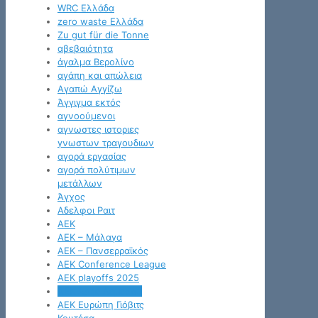
WRC Ελλάδα
zero waste Ελλάδα
Zu gut für die Tonne
αβεβαιότητα
άγαλμα Βερολίνο
αγάπη και απώλεια
Αγαπώ Αγγίζω
Άγγιγμα εκτός
αγνοούμενοι
αγνωστες ιστοριες
γνωστων τραγουδιων
αγορά εργασίας
αγορά πολύτιμων
μετάλλων
Άγχος
Αδελφοι Ραιτ
ΑΕΚ
ΑΕΚ – Μάλαγα
ΑΕΚ – Πανσερραϊκός
ΑΕΚ Conference League
ΑΕΚ playoffs 2025
ΑΕΚ Άρης Λεμεσού
ΑΕΚ Ευρώπη Γιόβιτς