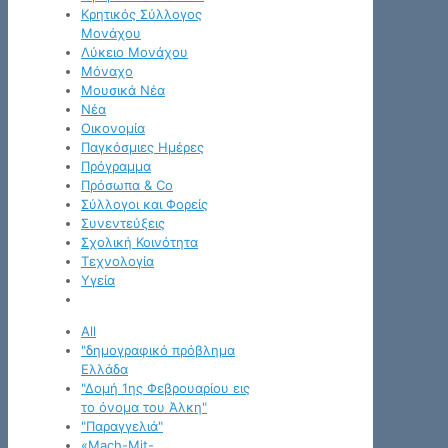
Κρητικός Σύλλογος
Μονάχου
Λύκειο Μονάχου
Μόναχο
Μουσικά Νέα
Νέα
Οικονομία
Παγκόσμιες Ημέρες
Πρόγραμμα
Πρόσωπα & Co
Σύλλογοι και Φορείς
Συνεντεύξεις
Σχολική Κοινότητα
Τεχνολογία
Υγεία
All
"δημογραφικό πρόβλημα
Ελλάδα
"Δομή 1ης Φεβρουαρίου εις
το όνομα του Άλκη"
"Παραγγελιά"
«Mach-Mit-