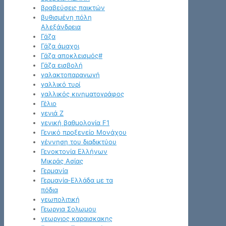
βραβεύσεις παικτών
βυθισμένη πόλη
Αλεξάνδρεια
Γάζα
Γάζα άμαχοι
Γάζα αποκλεισμός#
Γάζα εισβολή
γαλακτοπαραγωγή
γαλλικό τυρί
γαλλικός κινηματογράφος
Γέλιο
γενιά Z
γενική βαθμολογία F1
Γενικό προξενείο Μονάχου
γέννηση του διαδικτύου
Γενοκτονία Ελλήνων
Μικράς Ασίας
Γερμανία
Γερμανία-Ελλάδα με τα
πόδια
γεωπολιτική
Γεωργια Σολωμου
γεωργιος καραισκακης