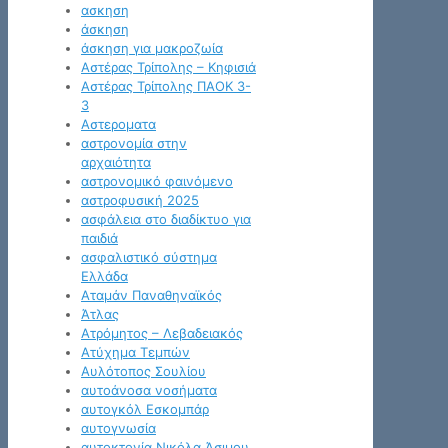
ασκηση
άσκηση
άσκηση για μακροζωία
Αστέρας Τρίπολης – Κηφισιά
Αστέρας Τρίπολης ΠΑΟΚ 3-
3
Αστεροματα
αστρονομία στην
αρχαιότητα
αστρονομικό φαινόμενο
αστροφυσική 2025
ασφάλεια στο διαδίκτυο για
παιδιά
ασφαλιστικό σύστημα
Ελλάδα
Αταμάν Παναθηναϊκός
Άτλας
Ατρόμητος – Λεβαδειακός
Ατύχημα Τεμπών
Αυλότοπος Σουλίου
αυτοάνοσα νοσήματα
αυτογκόλ Εσκομπάρ
αυτογνωσία
αυτοκτονία Νικόλα Άσιμου