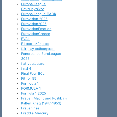
Europa League
Παναθηναϊκός
Europa League ΠΑΟΚ
Eurovision 2025
Eurovision2025
EurovisionEmotion
EurovisionGreece
EVALI
F1 αποτελέσματα
fair play ποδόσφαιρο
Fenerbahce EuroLeague
2025
fiat νομίσματα
final 4
Final Four BCL
Fit for 55
Formoula 1
FORMULA 1
Formula 1 2025
Frauen Macht und Politik im
Kalten Krieg (1947-1953)
Fraueninsel
Freddie Mercury