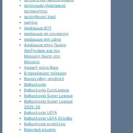
αυτονομία ηλεκτρικού
αυτοκινήτου
αυτόχθονες λαοί
αφήλιο
Αφιέρωμα 9/11
αφιέρωμα σε μουσικούς
αφιέρωμα στη μάνα
Αφιέρωμα στον Γιώργο
Χατζηνάσιο και τον
Μανώλη Χιώτη στο
Μόναχο
Αφρική πείνα δίψα
Β παγκόσμιος πόλεμος
Βαγιαννίδης αποβολή
Βαθμολογία
βαθμολογία EuroLeague
βαθμολογία Super League
Βαθμολογία Super League
2025-26
βαθμολογία UEFA
βαθμολογία UEFA Ελλάδα
βαθμολογία κυπέλλου
βαρυτικά κύματα