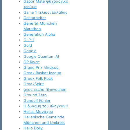
Gabor Maté ψυχολογικό
τραύμα
Game 1 τελικοί Ελλάδας
Gastarbeiter
Generali München
Marathon
Generation Alpha
GLP-1
Gold
Google
Google Quantum AI
GP Κινας
Grand Prix Μπακού
Greek Basket league
Greek Folk Rock
GreekSpirit
griechische filmwochen
Ground Zero
Gundolf Köhler
H δυναμη του σλογκαν!!
Hellas Μονάχου
Hellenische Gemeinde
München und Umkreis
Hello Dolly