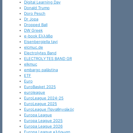
Digital Learning Day
Donald Trump
Doro Pesch
Dr Jopa
Dropped Ball
DW Greek
e-book Ελλάδα
Eisenbergiella tayi
elcmuc.de
Electrolytes Band
ELECTROLYTES BAND GR
elkmuc
embargo palästina
ETF
Euro
EuroBasket 2025
euroleague
EuroLeague 2024-25
EuroLeague 2025
EuroLeague Παναθηναϊκός
Europa League
Europa League 2025
Europa League 2026
Europa League κλήρωση