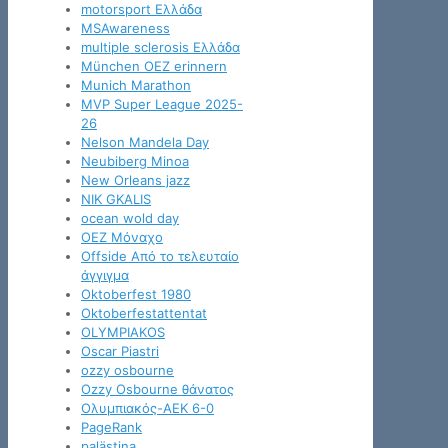
motorsport Ελλάδα
MSAwareness
multiple sclerosis Ελλάδα
München OEZ erinnern
Munich Marathon
MVP Super League 2025-
26
Nelson Mandela Day
Neubiberg Minoa
New Orleans jazz
NIK GKALIS
ocean wold day
OEZ Μόναχο
Offside Από το τελευταίο
άγγιγμα
Oktoberfest 1980
Oktoberfestattentat
OLYMPIAKOS
Oscar Piastri
ozzy osbourne
Ozzy Osbourne θάνατος
Oλυμπιακός-ΑΕΚ 6-0
PageRank
palästina