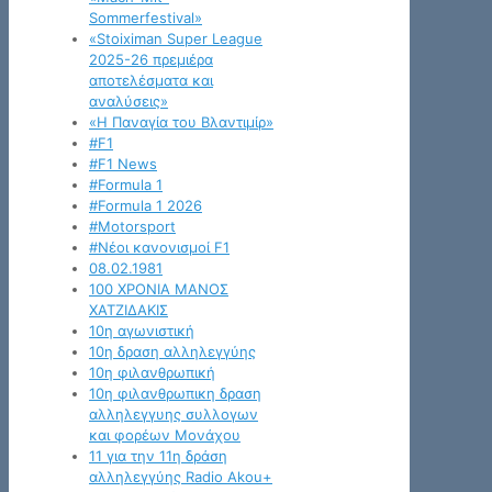
Sommerfestival»
«Stoiximan Super League
2025-26 πρεμιέρα
αποτελέσματα και
αναλύσεις»
«Η Παναγία του Βλαντιμίρ»
#F1
#F1 News
#Formula 1
#Formula 1 2026
#Motorsport
#Νέοι κανονισμοί F1
08.02.1981
100 ΧΡΟΝΙΑ ΜΑΝΟΣ
ΧΑΤΖΙΔΑΚΙΣ
10η αγωνιστική
10η δραση αλληλεγγύης
10η φιλανθρωπική
10η φιλανθρωπικη δραση
αλληλεγγυης συλλογων
και φορέων Μονάχου
11 για την 11η δράση
αλληλεγγύης Radio Akou+