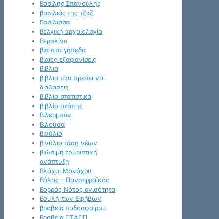
Βασίλης Σπανούλης
βασιλιάς της τζαζ
Βασίλισσα
βελγική αρχαιολογία
Βερολίνο
βία στα γήπεδα
βίαιες εξαφανίσεις
βιβλια
βιβλια που πρεπει να
διαβασεις
βιβλία στατιστικά
βιβλίο αγάπης
Βιλερμπάν
Βιλούσα
βινύλιο
βινύλιο τάση νέων
βιώσιμη τουριστική
ανάπτυξη
Βλάχοι Μονάχου
Βόλος – Πανσερραϊκός
Βορράς Νότος ανισότητα
Βουλή των Εφήβων
βραβεία ποδοσφαίρου
Βραβεία ΠΣΑΠΠ