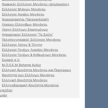
Θρακικός Σύλλογος Μονάχου «Δημόκριτος»
Σύλλογος Βλάχων Μονάχου
Σύλλογος Αιγαίου Μονάχου
Χοροεργαστήρι (Tanzwerkstatt)
Λύκειον Ελληνίδων Μονάχου
Λέσχη Ελλήνων Επιστημόνων
Ηπειρώτικος Σύλλογος “Το Σούλι”
Πελοποννησιακός Σύλλογος Μονάχου
Σύλλογος Λόγου & Τέχνης
Σύλλογος Γονέων Λυκείου Μονάχου
Σύλλογος Γονέων & Κηδεμόνων Μονάχου
Σινεφιλ e.V.
Μ.Π.Ο.Ε.Μ Boheme Kultur
Ελληνική Κοινότητα Μονάχου και Περιχώρων
Κοινότητα των Ελλήνων Μονάχου
Ελληνική Κοινότητα Μονάχου
Ελληνοβαυαρική Κοινότητα Μονάχου
ντεύξεις
μπές