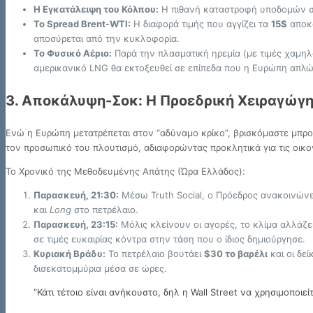
Η Εγκατάλειψη του Κόλπου:
Η πιθανή καταστροφή υποδομών στ
Το Spread Brent-WTI:
Η διαφορά τιμής που αγγίζει τα
15$
αποκα
αποσύρεται από την κυκλοφορία.
Το Φυσικό Αέριο:
Παρά την πλασματική ηρεμία (με τιμές χαμηλ
αμερικανικό LNG θα εκτοξευθεί σε επίπεδα που η Ευρώπη απλώ
3. Αποκάλυψη-Σοκ: Η Προεδρική Χειραγώγη
Ενώ η Ευρώπη μετατρέπεται στον “αδύναμο κρίκο”, βρισκόμαστε μπρο
τον προσωπικό του πλουτισμό, αδιαφορώντας προκλητικά για τις οικ
Το Χρονικό της Μεθοδευμένης Απάτης (Ώρα Ελλάδος):
Παρασκευή, 21:30:
Μέσω Truth Social, ο Πρόεδρος ανακοινώνει
και
Long
στο πετρέλαιο.
Παρασκευή, 23:15:
Μόλις κλείνουν οι αγορές, το κλίμα αλλάζει
σε τιμές ευκαιρίας κόντρα στην τάση που ο ίδιος δημιούργησε.
Κυριακή Βράδυ:
Το πετρέλαιο βουτάει
$30 το βαρέλι
και οι δε
δισεκατομμύρια μέσα σε ώρες.
“Κάτι τέτοιο είναι ανήκουστο, δηλ η Wall Street να χρησιμοποι