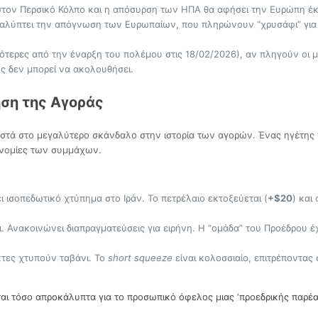
ον Περσικό Κόλπο και η απόσυρση των ΗΠΑ θα αφήσει την Ευρώπη έκ
λύπτει την απόγνωση των Ευρωπαίων, που πληρώνουν “χρυσάφι” για τ
ότερες από την έναρξη του πολέμου στις 18/02/2026), αν πληγούν οι μ
ς δεν μπορεί να ακολουθήσει.
ση της Αγοράς
στά στο μεγαλύτερο σκάνδαλο στην ιστορία των αγορών. Ένας ηγέτης 
ονομίες των συμμάχων.
 ισοπεδωτικό χτύπημα στο Ιράν. Το πετρέλαιο εκτοξεύεται (
+$20
) και
. Ανακοινώνει διαπραγματεύσεις για ειρήνη. Η “ομάδα” του Προέδρου έ
ίκτες χτυπούν ταβάνι. Το
short squeeze
είναι κολοσσιαίο, επιτρέποντας
είται τόσο απροκάλυπτα για το προσωπικό όφελος μιας ‘προεδρικής παρέας