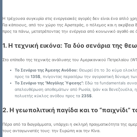
Η τρέχουσα συγκυρία στις ενεργειακές αγορές δεν είναι ένα απλό χρ
Για κάποιους, από τον χώρο της Αριστεράς, ο πόλεμος και η ακρίβεια 
προς τα πάνω, μετατρέποντας την ενέργεια από κοινωνικό αγαθό σε ό
1. Η τεχνική εικόνα: Τα δύο σενάρια της θεω
Στο επίπεδο της τεχνικής ανάλυσης του Αμερικανικού Πετρελαίου (WT
Το Σενάριο της Άμεσης Ανόδου:
Θεωρεί ότι το 3ο κύμα ολοκ
προς τα
135$
, πνίγοντας περαιτέρω την αγοραστική δύναμη τ
Το Σενάριο της “Μεγάλης Ύφεσης”:
Εδώ τα fundamentals συναν
απελευθέρωση αποθεμάτων από Ρωσία, Ιράν και Βενεζουέλα, η 
πολυετής κύκλος ανόδου προς τα
235$
.
2. Η γεωπολιτική παγίδα και το “παιχνίδι” 
Πέρα από τα διαγράμματα, υπάρχει η σκληρή πραγματικότητα της αμερ
τους ανταγωνιστές τους: την Ευρώπη και την Κίνα.