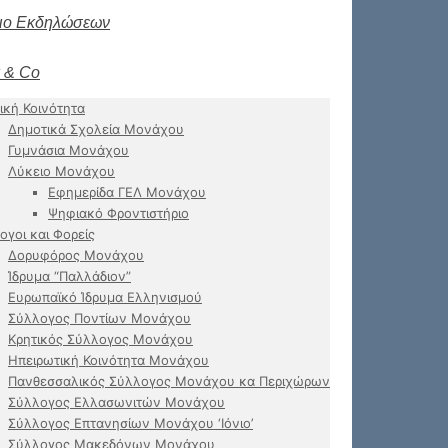
ιο Εκδηλώσεων
 & Co
ική Κοινότητα
Δημοτικά Σχολεία Μονάχου
Γυμνάσια Μονάχου
Λύκειο Μονάχου
Εφημερίδα ΓΕΛ Μονάχου
Ψηφιακό Φροντιστήριο
ογοι και Φορείς
Δορυφόρος Μονάχου
Ίδρυμα “Παλλάδιον”
Ευρωπαϊκό Ίδρυμα Ελληνισμού
Σύλλογος Ποντίων Μονάχου
Κρητικός Σύλλογος Μονάχου
Ηπειρωτική Κοινότητα Μονάχου
Πανθεσσαλικός Σύλλογος Μονάχου κα Περιχώρων
Σύλλογος Ελλασωνιτών Μονάχου
Σύλλογος Επτανησίων Μονάχου ‘Ιόνιο’
Σύλλογος Μακεδόνων Μονάχου