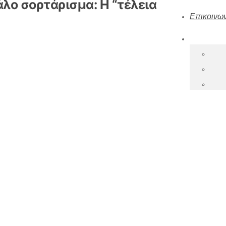
λο σορτάρισμα: Η “τέλεια
Επικοινων