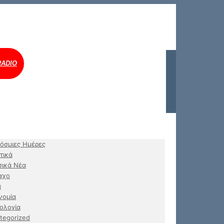
RADIO
όσμιες Ημέρες
τικά
ικά Νέα
αχο
α
νομία
ολογία
tegorized