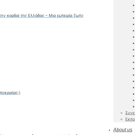
ν καρδιά της Ελλάδας – Μια εμπειρία ζωής
ποκρισίας;)
Συνε
Εκπο
About us