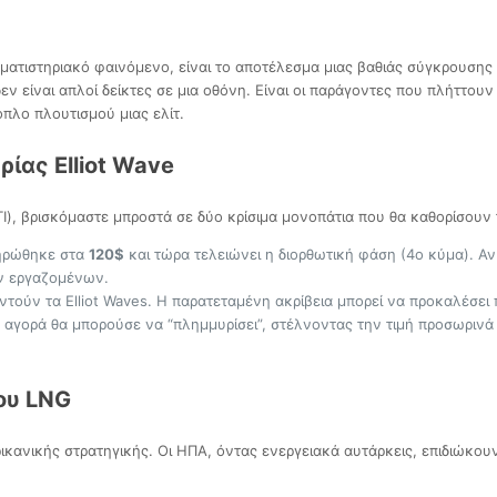
ηματιστηριακό φαινόμενο, είναι το αποτέλεσμα μιας βαθιάς σύγκρουση
δεν είναι απλοί δείκτες σε μια οθόνη. Είναι οι παράγοντες που πλήττου
πλο πλουτισμού μιας ελίτ.
ρίας Elliot Wave
I), βρισκόμαστε μπροστά σε δύο κρίσιμα μονοπάτια που θα καθορίσουν
ληρώθηκε στα
120$
και τώρα τελειώνει η διορθωτική φάση (4ο κύμα). Αν
ων εργαζομένων.
τούν τα Elliot Waves. Η παρατεταμένη ακρίβεια μπορεί να προκαλέσε
αγορά θα μπορούσε να “πλημμυρίσει”, στέλνοντας την τιμή προσωρινά
του LNG
ικανικής στρατηγικής. Οι ΗΠΑ, όντας ενεργειακά αυτάρκεις, επιδιώκο