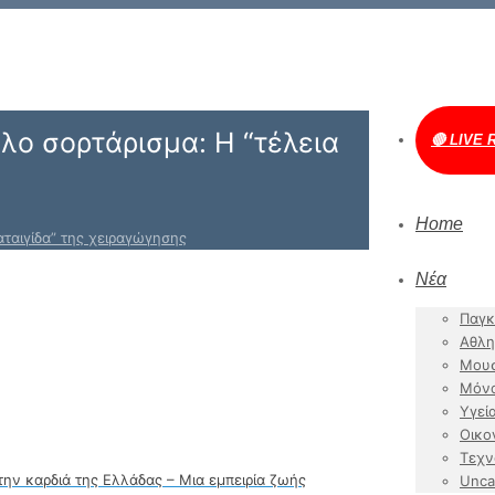
λο σορτάρισμα: Η “τέλεια
🔴 LIVE 
Home
αταιγίδα” της χειραγώγησης
Νέα
Παγκ
Αθλη
Μουσ
Μόν
Υγεί
Οικο
Τεχν
ν καρδιά της Ελλάδας – Μια εμπειρία ζωής
Unca