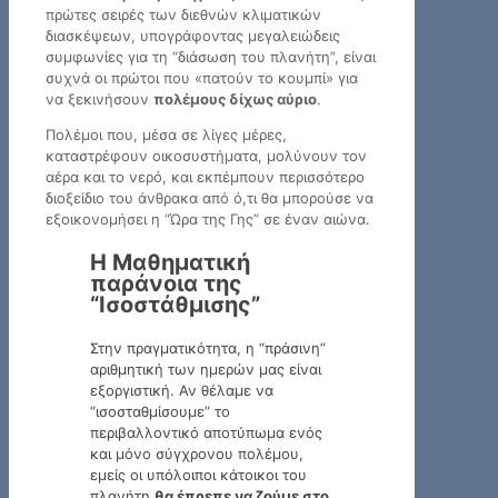
πρώτες σειρές των διεθνών κλιματικών
διασκέψεων, υπογράφοντας μεγαλειώδεις
συμφωνίες για τη “διάσωση του πλανήτη”, είναι
συχνά οι πρώτοι που «πατούν το κουμπί» για
να ξεκινήσουν
πολέμους δίχως αύριο
.
Πολέμοι που, μέσα σε λίγες μέρες,
καταστρέφουν οικοσυστήματα, μολύνουν τον
αέρα και το νερό, και εκπέμπουν περισσότερο
διοξείδιο του άνθρακα από ό,τι θα μπορούσε να
εξοικονομήσει η “Ώρα της Γης” σε έναν αιώνα.
Η Μαθηματική
παράνοια της
“Ισοστάθμισης”
Στην πραγματικότητα, η “πράσινη”
αριθμητική των ημερών μας είναι
εξοργιστική. Αν θέλαμε να
“ισοσταθμίσουμε” το
περιβαλλοντικό αποτύπωμα ενός
και μόνο σύγχρονου πολέμου,
εμείς οι υπόλοιποι κάτοικοι του
πλανήτη
θα έπρεπε να ζούμε στο