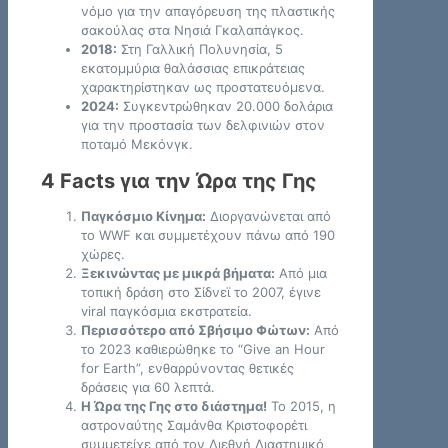
νόμο για την απαγόρευση της πλαστικής
σακούλας στα Νησιά Γκαλαπάγκος.
2018:
Στη Γαλλική Πολυνησία, 5
εκατομμύρια θαλάσσιας επικράτειας
χαρακτηρίστηκαν ως προστατευόμενα.
2024:
Συγκεντρώθηκαν 20.000 δολάρια
για την προστασία των δελφινιών στον
ποταμό Μεκόνγκ.
4 Facts για την Ώρα της Γης
Παγκόσμιο Κίνημα:
Διοργανώνεται από
το WWF και συμμετέχουν πάνω από 190
χώρες.
Ξεκινώντας με μικρά βήματα:
Από μια
τοπική δράση στο Σίδνεϊ το 2007, έγινε
viral παγκόσμια εκστρατεία.
Περισσότερο από Σβήσιμο Φώτων:
Από
το 2023 καθιερώθηκε το “Give an Hour
for Earth”, ενθαρρύνοντας θετικές
δράσεις για 60 λεπτά.
Η Ώρα της Γης στο διάστημα!
Το 2015, η
αστροναύτης Σαμάνθα Κριστοφορέτι
συμμετείχε από τον Διεθνή Διαστημικό